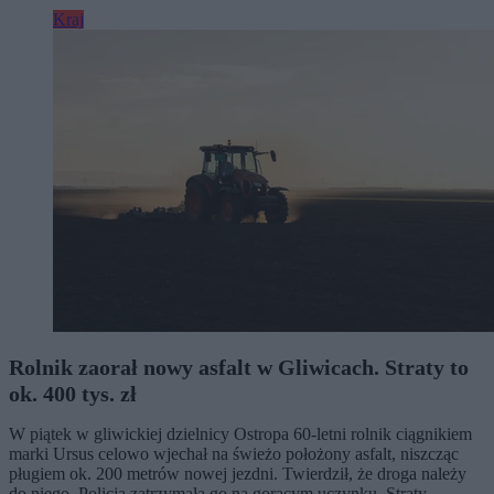
Kraj
Rolnik zaorał nowy asfalt w Gliwicach. Straty to
ok. 400 tys. zł
W piątek w gliwickiej dzielnicy Ostropa 60-letni rolnik ciągnikiem
marki Ursus celowo wjechał na świeżo położony asfalt, niszcząc
pługiem ok. 200 metrów nowej jezdni. Twierdził, że droga należy
do niego. Policja zatrzymała go na gorącym uczynku. Straty