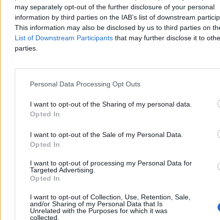
may separately opt-out of the further disclosure of your personal
information by third parties on the IAB’s list of downstream partici
This information may also be disclosed by us to third parties on t
List of Downstream Participants
that may further disclose it to othe
parties.
Kraj
Personal Data Processing Opt Outs
I want to opt-out of the Sharing of my personal data.
Opted In
I want to opt-out of the Sale of my Personal Data.
Opted In
I want to opt-out of processing my Personal Data for
Targeted Advertising.
Opted In
I want to opt-out of Collection, Use, Retention, Sale,
Nadchodzi pogodowy rollercoaster. Na
and/or Sharing of my Personal Data that Is
Unrelated with the Purposes for which it was
termometrach znów będzie 36 stopni
collected.