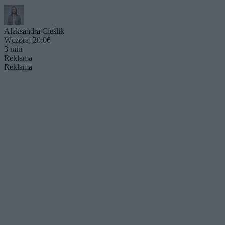
Aleksandra Cieślik
Wczoraj 20:06
3 min
Reklama
Reklama