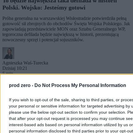
To będzie największa taka defilada w historii
Polski. Wojsko: Jesteśmy gotowi
Próba generalna na warszawskiej Wisłostradzie potwierdziła pełną
gotowość sił zbrojnych do obchodów Święta Wojska Polskiego. Jak
zapowiadają przedstawiciele MON oraz Sztabu Generalnego WP,
tegoroczna defilada będzie największą w historii, prezentującą
nowoczesny sprzęt i potencjał sojuszników.
Agnieszka Waś-Turecka
Dzisiaj 10:21
5 min
Reklama
Reklama
prod zero -
Do Not Process My Personal Information
If you wish to opt-out of the sale, sharing to third parties, or proce
your personal or sensitive information for targeted advertising by 
please use the below opt-out section to confirm your selection. Pl
that after your opt-out request is processed you may continue see
interest-based ads based on personal information utilized by us or
personal information disclosed to third parties prior to your opt-ou