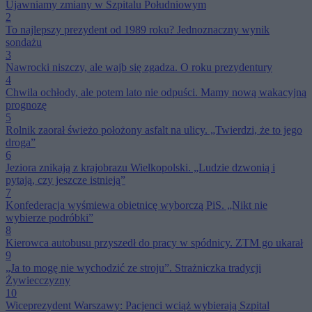
Ujawniamy zmiany w Szpitalu Południowym
2
To najlepszy prezydent od 1989 roku? Jednoznaczny wynik
sondażu
3
Nawrocki niszczy, ale wajb się zgadza. O roku prezydentury
4
Chwila ochłody, ale potem lato nie odpuści. Mamy nową wakacyjną
prognozę
5
Rolnik zaorał świeżo położony asfalt na ulicy. „Twierdzi, że to jego
droga”
6
Jeziora znikają z krajobrazu Wielkopolski. „Ludzie dzwonią i
pytają, czy jeszcze istnieją”
7
Konfederacja wyśmiewa obietnicę wyborczą PiS. „Nikt nie
wybierze podróbki”
8
Kierowca autobusu przyszedł do pracy w spódnicy. ZTM go ukarał
9
„Ja to mogę nie wychodzić ze stroju”. Strażniczka tradycji
Żywiecczyzny
10
Wiceprezydent Warszawy: Pacjenci wciąż wybierają Szpital