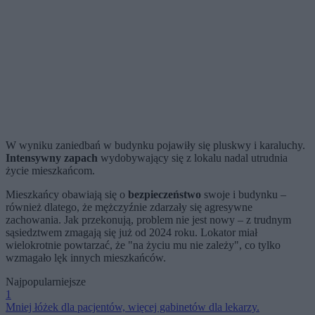
W wyniku zaniedbań w budynku pojawiły się pluskwy i karaluchy.
Intensywny zapach
wydobywający się z lokalu nadal utrudnia
życie mieszkańcom.
Mieszkańcy obawiają się o
bezpieczeństwo
swoje i budynku –
również dlatego, że mężczyźnie zdarzały się agresywne
zachowania. Jak przekonują, problem nie jest nowy – z trudnym
sąsiedztwem zmagają się już od 2024 roku. Lokator miał
wielokrotnie powtarzać, że "na życiu mu nie zależy", co tylko
wzmagało lęk innych mieszkańców.
Najpopularniejsze
1
Mniej łóżek dla pacjentów, więcej gabinetów dla lekarzy.