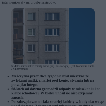
interweniowały na prośbę sąsiadów.
68-latek mieszkał ze zmarłą matką (zdj. ilustracyjne). (fot. Konektus Photo
/ Shutterstock)
Mężczyzna przez dwa tygodnie miał mieszkać ze
zwłokami matki, zmarłej pod koniec stycznia lub na
początku lutego.
68-latek od dawna gromadził odpady w mieszkaniu i na
klatce schodowej. W bloku unosił się nieprzyjemny
zapach.
Po zabezpieczeniu ciała zmarłej kobiety w budynku wciąż
unosi się fetor. Zdesperowani mieszkańcy apelują o