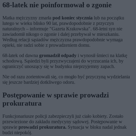
68-latek nie poinformował o zgonie
Matka mężczyzny zmarła
pod koniec stycznia
lub na początku
lutego w wieku blisko 90 lat, prawdopodobnie z przyczyn
naturalnych – informuje "Gazeta Krakowska". 68-letni syn nie
zawiadomił nikogo o zgonie i dalej przebywał w mieszkaniu.
Według relacji sąsiadów mężczyzna prawdopodobnie wymaga
opieki, nie radzi sobie z prowadzeniem domu.
68-latek od dawna
gromadził odpady
i wynosił śmieci na klatkę
schodową. Sąsiedzi byli przyzwyczajeni do wyrzucania ich, by
ograniczyć unoszący się w budynku nieprzyjemny zapach.
Nie od razu zorientowali się, co mogło być przyczyną wydzielania
się jeszcze bardziej dotkliwego odoru.
Postępowanie w sprawie prowadzi
prokuratura
Funkcjonariusze policji zabezpieczyli już ciało kobiety. Zostało
przewiezione do zakładu medycyny sądowej. Postępowanie w
sprawie
prowadzi prokuratura.
Sytuacja w bloku nadal jednak
budzi niepokój.