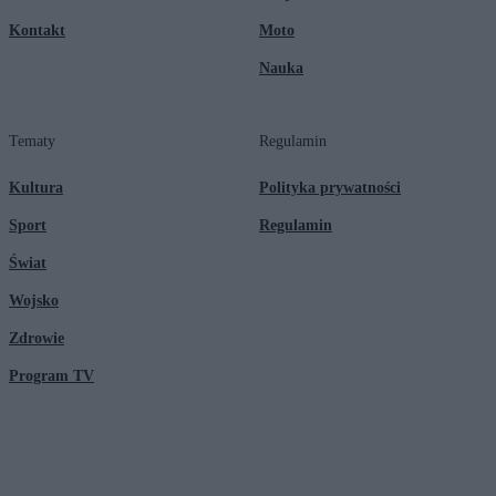
Kontakt
Moto
Nauka
Tematy
Regulamin
Kultura
Polityka prywatności
Sport
Regulamin
Świat
Wojsko
Zdrowie
Program TV
© 2026 Kanał Zero Spółka Akcyjna