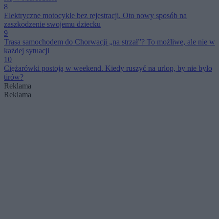
8
Elektryczne motocykle bez rejestracji. Oto nowy sposób na
zaszkodzenie swojemu dziecku
9
Trasa samochodem do Chorwacji „na strzał”? To możliwe, ale nie w
każdej sytuacji
10
Ciężarówki postoją w weekend. Kiedy ruszyć na urlop, by nie było
tirów?
Reklama
Reklama