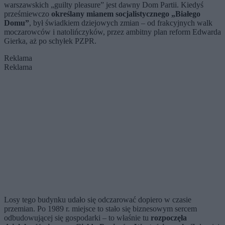
warszawskich „guilty pleasure” jest dawny Dom Partii. Kiedyś
prześmiewczo
określany mianem socjalistycznego „Białego
Domu”
, był świadkiem dziejowych zmian – od frakcyjnych walk
moczarowców i natolińczyków, przez ambitny plan reform Edwarda
Gierka, aż po schyłek PZPR.
Reklama
Reklama
Losy tego budynku udało się odczarować dopiero w czasie
przemian. Po 1989 r. miejsce to stało się biznesowym sercem
odbudowującej się gospodarki – to właśnie tu
rozpoczęła