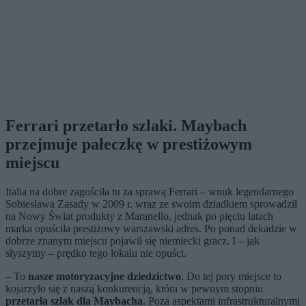
Ferrari przetarło szlaki. Maybach
przejmuje pałeczkę w prestiżowym
miejscu
Italia na dobre zagościła tu za sprawą Ferrari – wnuk legendarnego
Sobiesława Zasady w 2009 r. wraz ze swoim dziadkiem sprowadził
na Nowy Świat produkty z Maranello, jednak po pięciu latach
marka opuściła prestiżowy warszawski adres. Po ponad dekadzie w
dobrze znanym miejscu pojawił się niemiecki gracz. I – jak
słyszymy – prędko tego lokalu nie opuści.
– To
nasze motoryzacyjne dziedzictwo
. Do tej pory miejsce to
kojarzyło się z naszą konkurencją, która w pewnym stopniu
przetarła szlak dla Maybacha
. Poza aspektami infrastrukturalnymi