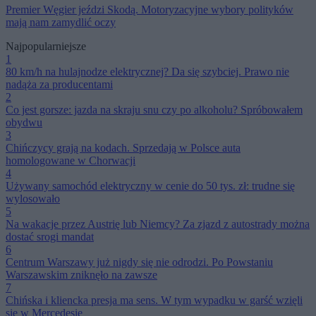
Premier Węgier jeździ Skodą. Motoryzacyjne wybory polityków
mają nam zamydlić oczy
Najpopularniejsze
1
80 km/h na hulajnodze elektrycznej? Da się szybciej. Prawo nie
nadąża za producentami
2
Co jest gorsze: jazda na skraju snu czy po alkoholu? Spróbowałem
obydwu
3
Chińczycy grają na kodach. Sprzedają w Polsce auta
homologowane w Chorwacji
4
Używany samochód elektryczny w cenie do 50 tys. zł: trudne się
wylosowało
5
Na wakacje przez Austrię lub Niemcy? Za zjazd z autostrady można
dostać srogi mandat
6
Centrum Warszawy już nigdy się nie odrodzi. Po Powstaniu
Warszawskim zniknęło na zawsze
7
Chińska i kliencka presja ma sens. W tym wypadku w garść wzięli
się w Mercedesie