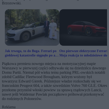
Brzozowski.
Jak trwoga, to do Boga. Ferrari po
Oto pierwsze elektryczne Ferrari.
giełdowej katastrofie sięgnęło po asa
Moja reakcja to młodzieżowe sło
w rękawie
roku 2017
Piątkowa premiera nowego miejsca na motoryzacyjnej mapie
Warszawy w pierwszej części odbywała się na dziedzińcu dawnego
Domu Partii. Niemal pół wieku temu parking PRL-owskich notabli
zdobił Cadillac Fleetwood Brougham, którym wożony był
towarzysz Edward Gierek. Późniejsze władze rozkochały się we
francuskim Peugeot 604, a także szwedzkim Volvo 760 GLE. Okres
przełomu przyniósł włoski powiew za sprawą rządowych Lancii,
nawet jeśli Waldemar Pawlak początkowo próbował przekonywać
do rodzimych Polonezów.
Reklama