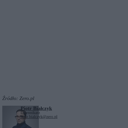
Źródło:
Zero.pl
Piotr Białczyk
Dziennikarz
piotr.bialczyk@zero.pl