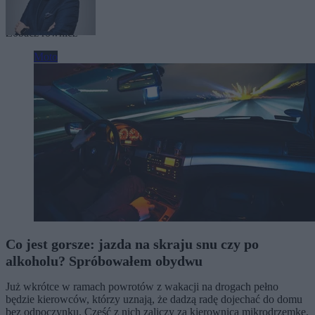
Tagi:
Warszawa
Zobacz również
Moto
Co jest gorsze: jazda na skraju snu czy po
alkoholu? Spróbowałem obydwu
Już wkrótce w ramach powrotów z wakacji na drogach pełno
będzie kierowców, którzy uznają, że dadzą radę dojechać do domu
bez odpoczynku. Część z nich zaliczy za kierownicą mikrodrzemkę.