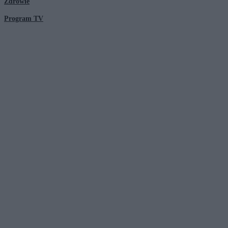
Zdrowie
Program TV
© 2026 Kanał Zero Spółka Akcyjna