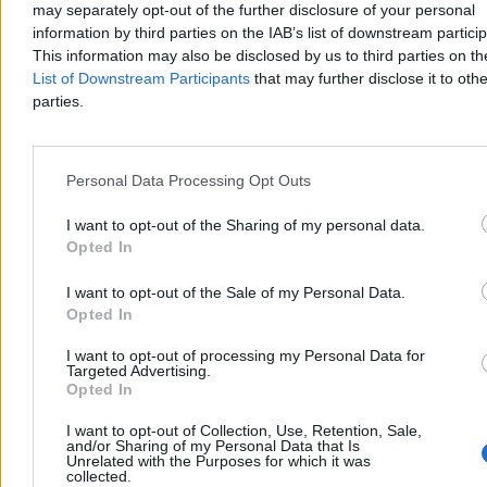
may separately opt-out of the further disclosure of your personal
information by third parties on the IAB’s list of downstream partici
This information may also be disclosed by us to third parties on t
List of Downstream Participants
that may further disclose it to othe
parties.
Personal Data Processing Opt Outs
Na wakacje przez Austrię lub Niemcy? Za zjazd z
autostrady można dostać srogi mandat
I want to opt-out of the Sharing of my personal data.
Opted In
Tysiące Polaków wybierają samochód jako środek transportu
podczas wakacyjnych wyjazdów do Chorwacji, Włoch czy
I want to opt-out of the Sale of my Personal Data.
Słowenii. Kierowcy jadący przez Austrię i Niemcy muszą jednak
Opted In
uważać na nowe zasady obowiązujące w sezonie urlopowym. W
wielu miejscach nie wolno zjeżdżać z zakorkowanych autostrad,
aby ominąć zatory. Za złamanie przepisów grożą wysokie kary.
I want to opt-out of processing my Personal Data for
Targeted Advertising.
Opted In
I want to opt-out of Collection, Use, Retention, Sale,
Olga Karaban
and/or Sharing of my Personal Data that Is
02.08.2026
Unrelated with the Purposes for which it was
collected.
3 min