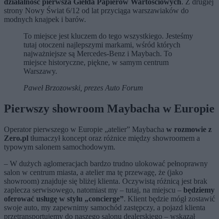
działalność pierwsza Giełda Papierów Wartościowych
. Z drugiej
strony Nowy Świat 6/12 od lat przyciąga warszawiaków do
modnych knajpek i barów.
To miejsce jest kluczem do tego wszystkiego. Jesteśmy
tutaj otoczeni najlepszymi markami, wśród których
najważniejsze są Mercedes-Benz i Maybach. To
miejsce historyczne, piękne, w samym centrum
Warszawy.
Paweł Brzozowski, prezes Auto Forum
Pierwszy showroom Maybacha w Europie
Operator pierwszego w Europie „atelier” Maybacha
w rozmowie z
Zero.pl
tłumaczył koncept oraz różnice między showroomem a
typowym salonem samochodowym.
– W dużych aglomeracjach bardzo trudno ulokować pełnoprawny
salon w centrum miasta, a atelier ma tę przewagę, że (jako
showroom) znajduje się bliżej klienta. Oczywistą różnicą jest brak
zaplecza serwisowego, natomiast my – tutaj, na miejscu –
będziemy
oferować usługę w stylu „concierge”
. Klient będzie mógł zostawić
swoje auto, my zapewnimy samochód zastępczy, a pojazd klienta
przetransportujemy do naszego salonu dealerskiego – wskazał