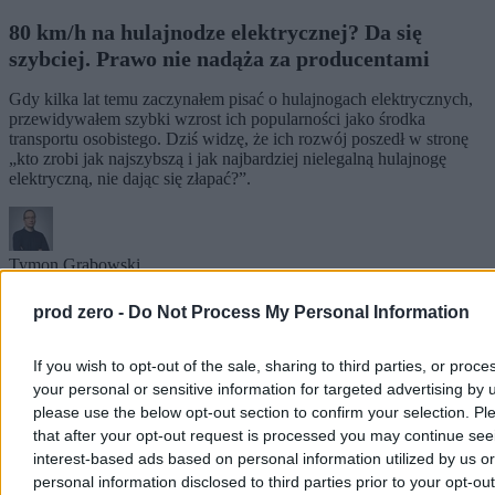
80 km/h na hulajnodze elektrycznej? Da się
szybciej. Prawo nie nadąża za producentami
Gdy kilka lat temu zaczynałem pisać o hulajnogach elektrycznych,
przewidywałem szybki wzrost ich popularności jako środka
transportu osobistego. Dziś widzę, że ich rozwój poszedł w stronę
„kto zrobi jak najszybszą i jak najbardziej nielegalną hulajnogę
elektryczną, nie dając się złapać?”.
Tymon Grabowski
04.08.2026
9 min
prod zero -
Do Not Process My Personal Information
Moto
If you wish to opt-out of the sale, sharing to third parties, or proce
your personal or sensitive information for targeted advertising by 
please use the below opt-out section to confirm your selection. Pl
that after your opt-out request is processed you may continue see
interest-based ads based on personal information utilized by us or
personal information disclosed to third parties prior to your opt-ou