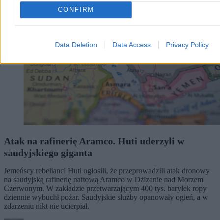
CONFIRM
Data Deletion
Data Access
Privacy Policy
Atak na rafinerię Aramco. Huti uderzyli w
saudyjskiego giganta
Jemeńscy rebelianci Huti ogłosili, że przeprowadzili atak dronowy
na saudyjską rafinerię naftową Aramco w Dżizanie nad Morzem
Czerwonym. W zakładzie przetwarzającym 400 tys. baryłek ropy
dziennie wybuchł pożar. Saudyjskie służby opanowały ogień, a w
zdarzeniu nikt nie ucierpiał.