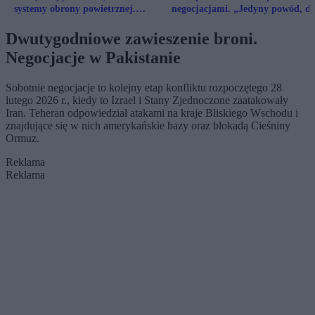
systemy obrony powietrznej.
negocjacjami. „Jedyny powód, dl
Amerykański wywiad ostrzega
którego żyją”
Dwutygodniowe zawieszenie broni.
Negocjacje w Pakistanie
Sobotnie negocjacje to kolejny etap konfliktu rozpoczętego 28
lutego 2026 r., kiedy to Izrael i Stany Zjednoczone zaatakowały
Iran. Teheran odpowiedział atakami na kraje Bliskiego Wschodu i
znajdujące się w nich amerykańskie bazy oraz blokadą Cieśniny
Ormuz.
Reklama
Reklama