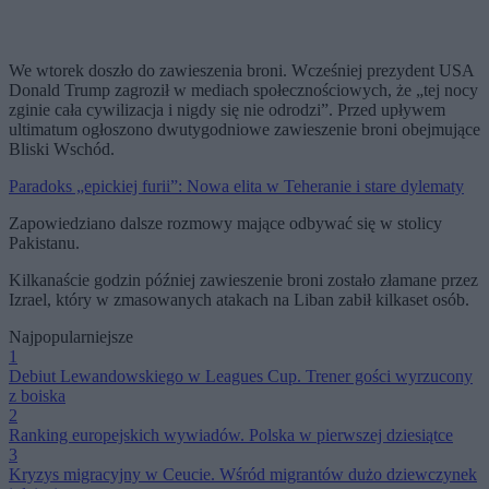
We wtorek doszło do zawieszenia broni. Wcześniej prezydent USA
Donald Trump zagroził w mediach społecznościowych, że „tej nocy
zginie cała cywilizacja i nigdy się nie odrodzi”. Przed upływem
ultimatum ogłoszono dwutygodniowe zawieszenie broni obejmujące
Bliski Wschód.
Paradoks „epickiej furii”: Nowa elita w Teheranie i stare dylematy
Zapowiedziano dalsze rozmowy mające odbywać się w stolicy
Pakistanu.
Kilkanaście godzin później zawieszenie broni zostało złamane przez
Izrael, który w zmasowanych atakach na Liban zabił kilkaset osób.
Najpopularniejsze
1
Debiut Lewandowskiego w Leagues Cup. Trener gości wyrzucony
z boiska
2
Ranking europejskich wywiadów. Polska w pierwszej dziesiątce
3
Kryzys migracyjny w Ceucie. Wśród migrantów dużo dziewczynek