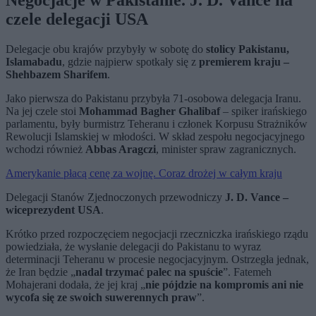
Negocjacje w Pakistanie. J. D. Vance na
czele delegacji USA
Delegacje obu krajów przybyły w sobotę do
stolicy Pakistanu,
Islamabadu
, gdzie najpierw spotkały się z
premierem kraju –
Shehbazem Sharifem
.
Jako pierwsza do Pakistanu przybyła 71-osobowa delegacja Iranu.
Na jej czele stoi
Mohammad Bagher Ghalibaf
– spiker irańskiego
parlamentu, były burmistrz Teheranu i członek Korpusu Strażników
Rewolucji Islamskiej w młodości. W skład zespołu negocjacyjnego
wchodzi również
Abbas Aragczi
, minister spraw zagranicznych.
Amerykanie płacą cenę za wojnę. Coraz drożej w całym kraju
Delegacji Stanów Zjednoczonych przewodniczy
J. D. Vance –
wiceprezydent USA
.
Krótko przed rozpoczęciem negocjacji rzeczniczka irańskiego rządu
powiedziała, że wysłanie delegacji do Pakistanu to wyraz
determinacji Teheranu w procesie negocjacyjnym. Ostrzegła jednak,
że Iran będzie „
nadal trzymać palec na spuście
”. Fatemeh
Mohajerani dodała, że jej kraj „
nie pójdzie na kompromis ani nie
wycofa się ze swoich suwerennych praw
”.