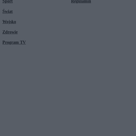
Sport
Regulamin
Świat
Wojsko
Zdrowie
Program TV
© 2026 Kanał Zero Spółka Akcyjna