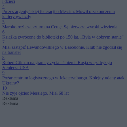
i dzieci
4
Prezes argentyńskiej federacji o Messim. Mówił o zakończeniu
kariery gwiazdy
5
Maroko rozlicza szturm na Ceutę. Są pierwsze wyroki więzienia
6
Książka zwrócona do biblioteki po 150 lat. „Była w dobrym stanie”
7
Miał zastąpić Lewandowskiego w Barcelonie. Klub nie zgodził się
na transfer
8
Robert Gilman na granicy życia i śmierci. Rosja więzi byłego
żołnierza USA
9
Pożar centrum logistycznego w Jekaterynburgu. Kolejny udany atak
Ukrainy?
10
Nie żyje ojciec Messiego. Miał 68 lat
Reklama
Reklama