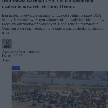
Iran stawia warunki USA. Od ich spełnienia
uzależnia otwarcie cieśniny Ormuz
Iran uzależnia otwarcie cieśniny Ormuz od spełnienia przez USA
twardych warunków, w tym zakończenia blokady irańskich portów
i wypłaty odszkodowań wojennych. Choć Teheran rozmawia z
Omanem o zasadach żeglugi, w rejonie wciąż dochodzi do ataków
na statki.
Agnieszka Waś-Turecka
Dzisiaj 07:22
3 min
Świat