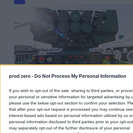
Świat
prod zero -
Do Not Process My Personal Information
If you wish to opt-out of the sale, sharing to third parties, or proce
USA dały zielone światło. Turcja odsprzedaje
your personal or sensitive information for targeted advertising by 
Ukrainie pokaźny pakiet broni
please use the below opt-out section to confirm your selection. Pl
that after your opt-out request is processed you may continue see
Ukraina pozyska z Turcji pokaźny pakiet amunicji i ciężkiego
interest-based ads based on personal information utilized by us or
sprzętu wojskowego, w tym rakiety ATACMS oraz wyrzutnie
personal information disclosed to third parties prior to your opt-ou
M270. Transakcja wymagała zielonego światła od Stanów
may separately opt-out of the further disclosure of your personal
Zjednoczonych, które wydał już Departament Stanu. O szczegółach