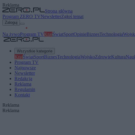
Reklama
Strona główna
Program ZERO TV
Newsletter
Zgłoś temat
Zaloguj
Na żywo
Program TV
Kraj
Świat
Sport
Opinie
Biznes
Technologia
Wojsk
Wszystkie kategorie
Kraj
Świat
Sport
Biznes
Technologia
Wojsko
Zdrowie
Kultura
Nau
Program TV
Najnowsze
Newsletter
Redakcja
Reklama
Regulamin
Kontakt
Reklama
Reklama