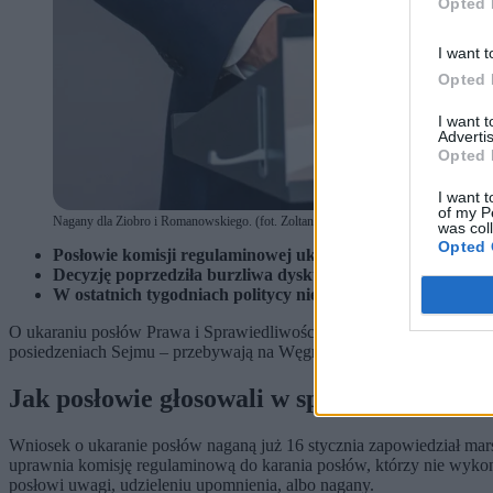
Opted 
I want t
Opted 
I want 
Advertis
Opted 
I want t
of my P
Nagany dla Ziobro i Romanowskiego. (fot. Zoltan Balogh/Leszek Szymański / PAP
was col
Opted 
Posłowie komisji regulaminowej ukarali naganami Zbigni
Decyzję poprzedziła burzliwa dyskusja m.in. o jakości pra
W ostatnich tygodniach politycy nie uczestniczyli w posied
O ukaraniu posłów Prawa i Sprawiedliwości zdecydowali we wtorek 
posiedzeniach Sejmu – przebywają na Węgrzech, gdzie wystąpili o az
Jak posłowie głosowali w sprawie Ziobry 
Wniosek o ukaranie posłów naganą już 16 stycznia zapowiedział ma
uprawnia komisję regulaminową do karania posłów, którzy nie wyko
posłowi uwagi, udzieleniu upomnienia, albo nagany.