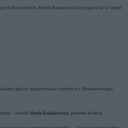
jnych dni posiedzeń. Marcin Romanowski nie pojawił się w Sejmie
osunkiem głosów przegłosowano wniosek ws. Romanowskiego.
y pensję – mówiła
Maria Koźlakiewicz,
posłanka Koalicji
racuje, pisząc interpelacje poselskie. – Ja nie wyobrażam sobie,