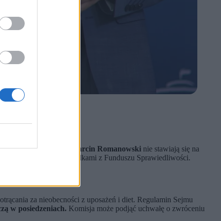
ch.
Zbigniew Ziobro i Marcin Romanowski
nie stawiają się na
wości przy zarządzaniu środkami z Funduszu Sprawiedliwości.
trącania za nieobecności z uposażeń i diet. Regulamin Sejmu
czą w posiedzeniach.
Komisja może podjąć uchwałę o zwróceniu