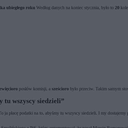
ika ubiegłego roku
Według danych na koniec stycznia, było to
20
kole
ewięcioro
posłów komisji, a
sześcioro
było przeciw. Takim samym st
 tu wszyscy siedzieli”
To ja płacę podatki na to, abyśmy tu wszyscy siedzieli. I my dostajem
molińskiego z PiS, który argumentował, że poseł Marcin Romanowski p