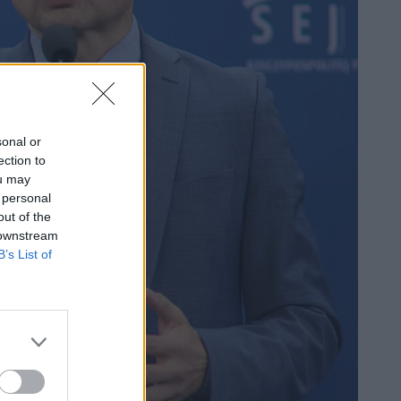
sonal or
ection to
ou may
 personal
out of the
 downstream
B’s List of