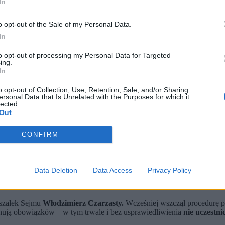
In
o opt-out of the Sale of my Personal Data.
In
to opt-out of processing my Personal Data for Targeted
ing.
In
o opt-out of Collection, Use, Retention, Sale, and/or Sharing
ersonal Data that Is Unrelated with the Purposes for which it
 / EPA)
lected.
Out
ewa Ziobrę i Marcina Romanowskiego.
cy innych posłów.
zeniach Sejmu – wystąpili o azyl na Węgrzech.
CONFIRM
członkowie komisji regulaminowej, spraw poselskich i immunitetowy
yl polityczny. Obaj są podejrzewani przez prokuraturę o nieprawidło
Data Deletion
Data Access
Privacy Policy
i Romanowskiego?
rszałek Sejmu
Włodzimierz Czarzasty.
Wcześniej wszczął procedurę po
nują obowiązków – w tym trwale i bez usprawiedliwienia
nie uczestni