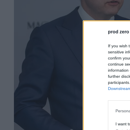
prod zero
If you wish 
sensitive in
confirm you
continue se
information 
further disc
participants
Downstream 
Persona
I want t