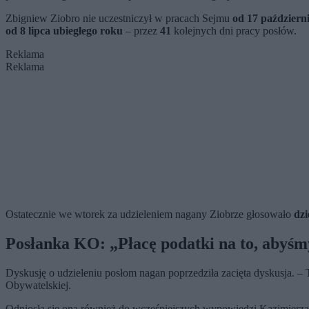
Zbigniew Ziobro nie uczestniczył w pracach Sejmu
od 17 październ
od 8 lipca ubiegłego roku
– przez
41
kolejnych dni pracy posłów.
Reklama
Reklama
Ostatecznie we wtorek za udzieleniem nagany Ziobrze głosowało
dzi
Posłanka KO: „Płacę podatki na to, abyśmy
Dyskusję o udzieleniu posłom nagan poprzedziła zacięta dyskusja. – 
Obywatelskiej.
Odniosła się ona również do wcześniejszych wypowiedzi Kazimierza S