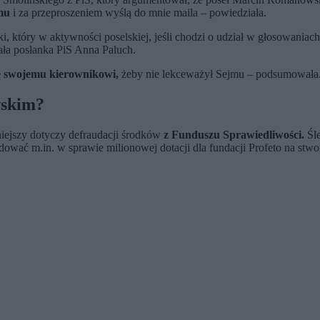
mu
i za przeproszeniem wyślą do mnie maila – powiedziała.
tóry w aktywności poselskiej, jeśli chodzi o udział w głosowaniach, jes
ła posłanka PiS Anna Paluch.
 swojemu kierownikowi,
żeby nie lekceważył Sejmu – podsumowała
wskim?
iejszy dotyczy defraudacji środków
z Funduszu Sprawiedliwości.
Śle
ować m.in. w sprawie milionowej dotacji dla fundacji Profeto na st