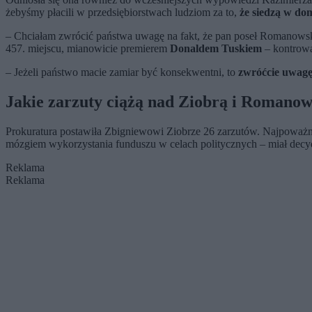
żebyśmy płacili w przedsiębiorstwach ludziom za to,
że siedzą w do
– Chciałam zwrócić państwa uwagę na fakt, że pan poseł Romanowski, k
457. miejscu, mianowicie premierem
Donaldem Tuskiem
– kontrowa
– Jeżeli państwo macie zamiar być konsekwentni, to
zwróćcie uwagę
Jakie zarzuty ciążą nad Ziobrą i Romano
Prokuratura postawiła Zbigniewowi Ziobrze 26 zarzutów. Najpoważn
mózgiem wykorzystania funduszu w celach politycznych – miał decyd
Reklama
Reklama