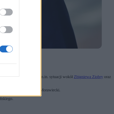
rojektu Rozwój Plus.
ości. Pytania dotyczyły m.in. sytuacji wokół
Zbigniewa Ziobry
oraz
bardzo dobra – stwierdził Morawiecki.
ńskiego.