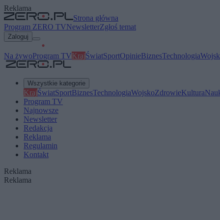
Reklama
Strona główna
Program ZERO TV
Newsletter
Zgłoś temat
Zaloguj
Na żywo
Program TV
Kraj
Świat
Sport
Opinie
Biznes
Technologia
Wojsk
Wszystkie kategorie
Kraj
Świat
Sport
Biznes
Technologia
Wojsko
Zdrowie
Kultura
Nau
Program TV
Najnowsze
Newsletter
Redakcja
Reklama
Regulamin
Kontakt
Reklama
Reklama