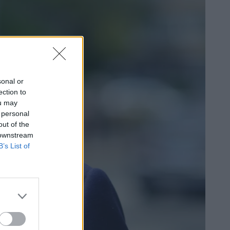
sonal or
ection to
ou may
 personal
out of the
 downstream
B’s List of