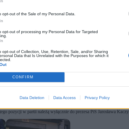
In
o opt-out of the Sale of my Personal Data.
In
to opt-out of processing my Personal Data for Targeted
ing.
In
o opt-out of Collection, Use, Retention, Sale, and/or Sharing
ersonal Data that Is Unrelated with the Purposes for which it
lected.
Out
ier nie zamierza wycofywać się ani z działalności w PiS, ani z p
nflikt między różnymi frakcjami w partii.
, ale także strategii przed kolejnymi kampaniami wyborczymi.
CONFIRM
apytany o przebieg zamkniętego posiedzenia klubu Prawa i Sprawiedliw
iał ujawniać szczegółów spotkania.
Data Deletion
Data Access
Privacy Policy
o było zamknięte spotkanie. Mogę tylko powiedzieć, że dyskusja była 
jego pozycji w partii należą wyłącznie do prezesa PiS Jarosława Kaczy