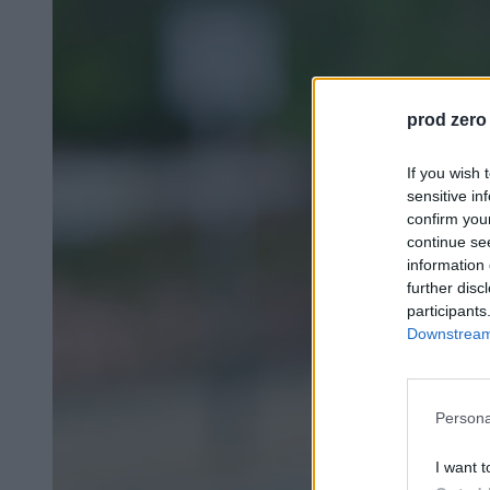
prod zero
If you wish 
sensitive in
confirm you
continue se
information 
further disc
participants
Downstream 
Persona
I want t