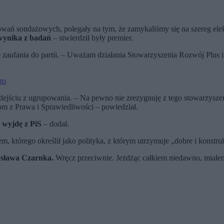
owań sondażowych, polegały na tym, że zamykaliśmy się na szereg elekt
wynika z badań
– stwierdził były premier.
 zaufania do partii. – Uważam działania Stowarzyszenia Rozwój Plus
go
ejściu z ugrupowania. – Na pewno nie zrezygnuję z tego stowarzysze
m z Prawa i Sprawiedliwości – powiedział.
 wyjdę z PiS
– dodał.
m, którego określił jako polityka, z którym utrzymuje „dobre i konstr
ysława Czarnka.
Wręcz przeciwnie. Jeżdżąc całkiem niedawno, miałe