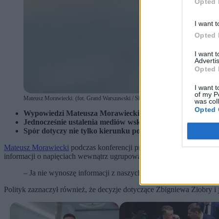
Opted 
I want t
Opted 
I want 
Advertis
Opted 
I want t
of my P
Mateusz Morawiecki. (fot. Grand Warszawski / Shutterstock)
was col
Opted 
Wypowiedzi Mateusza Morawieckiego pokazują, że były prem
Jednocześnie ustalenia mediów wskazują na narastający ko
Spór dotyczy nie tylko kierunku politycznego ugrupowania
Mateusz Morawiecki
podczas konferencji prasowej w Sejmie został z
informacji o napięciach wewnątrz ugrupowania. Były premier nie chc
– Ja nie wynoszę informacji z naszych zamkniętych spotkań. T
Polityk zaznaczył również, że decyzje dotyczące Zbigniewa Ziobry i 