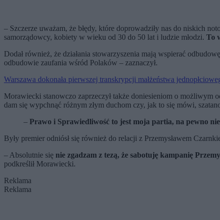
– Szczerze uważam, że błędy, które doprowadziły nas do niskich not
samorządowcy, kobiety w wieku od 30 do 50 lat i ludzie młodzi.
To 
Dodał również, że działania stowarzyszenia mają wspierać odbudowę
odbudowie zaufania wśród Polaków – zaznaczył.
Warszawa dokonała pierwszej transkrypcji małżeństwa jednopłciowe
Morawiecki stanowczo zaprzeczył także doniesieniom o możliwym od
dam się wypchnąć różnym złym duchom czy, jak to się mówi, szatano
–
Prawo i Sprawiedliwość to jest moja partia, na pewno nie
Były premier odniósł się również do relacji z Przemysławem Czarnkie
– Absolutnie się
nie zgadzam z tezą, że sabotuję kampanię Przem
podkreślił Morawiecki.
Reklama
Reklama