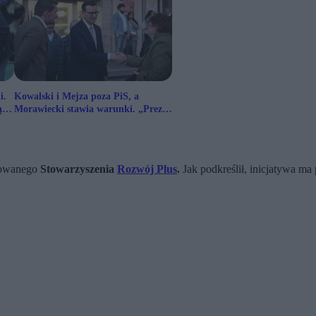
i.
Kowalski i Mejza poza PiS, a
ą
Morawiecki stawia warunki. „Prezes
nie jest już tak silny, jak dawniej”
trowanego
Stowarzyszenia
Rozwój Plus
.
Jak podkreślił, inicjatywa m