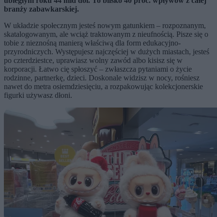
ubiegłym roku 44 mld dol. To blisko 40 proc. wpływów z całej
branży zabawkarskiej.
W układzie społecznym jesteś nowym gatunkiem – rozpoznanym,
skatalogowanym, ale wciąż traktowanym z nieufnością. Pisze się o
tobie z nieznośną manierą właściwą dla form edukacyjno-
przyrodniczych. Występujesz najczęściej w dużych miastach, jesteś
po czterdziestce, uprawiasz wolny zawód albo kisisz się w
korporacji. Łatwo cię spłoszyć – zwłaszcza pytaniami o życie
rodzinne, partnerkę, dzieci. Doskonale widzisz w nocy, rośniesz
nawet do metra osiemdziesięciu, a rozpakowując kolekcjonerskie
figurki używasz dłoni.