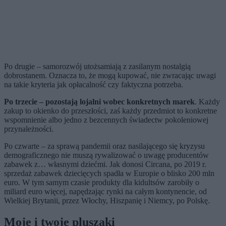
Po drugie – samorozwój utożsamiają z zasilanym nostalgią
dobrostanem. Oznacza to, że mogą kupować, nie zwracając uwagi
na takie kryteria jak opłacalność czy faktyczna potrzeba.
Po trzecie – pozostają lojalni wobec konkretnych marek
. Każdy
zakup to okienko do przeszłości, zaś każdy przedmiot to konkretne
wspomnienie albo jedno z bezcennych świadectw pokoleniowej
przynależności.
Po czwarte – za sprawą pandemii oraz nasilającego się kryzysu
demograficznego nie muszą rywalizować o uwagę producentów
zabawek z… własnymi dziećmi. Jak donosi Circana, po 2019 r.
sprzedaż zabawek dziecięcych spadła w Europie o blisko 200 mln
euro. W tym samym czasie produkty dla kidultsów zarobiły o
miliard euro więcej, napędzając rynki na całym kontynencie, od
Wielkiej Brytanii, przez Włochy, Hiszpanię i Niemcy, po Polskę.
Moje i twoje pluszaki