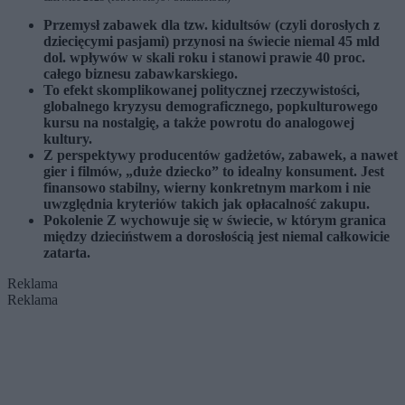
Przemysł zabawek dla tzw. kidultsów (czyli dorosłych z
dziecięcymi pasjami) przynosi na świecie niemal 45 mld
dol. wpływów w skali roku i stanowi prawie 40 proc.
całego biznesu zabawkarskiego.
To efekt skomplikowanej politycznej rzeczywistości,
globalnego kryzysu demograficznego, popkulturowego
kursu na nostalgię, a także powrotu do analogowej
kultury.
Z perspektywy producentów gadżetów, zabawek, a nawet
gier i filmów, „duże dziecko” to idealny konsument. Jest
finansowo stabilny, wierny konkretnym markom i nie
uwzględnia kryteriów takich jak opłacalność zakupu.
Pokolenie Z wychowuje się w świecie, w którym granica
między dzieciństwem a dorosłością jest niemal całkowicie
zatarta.
Reklama
Reklama