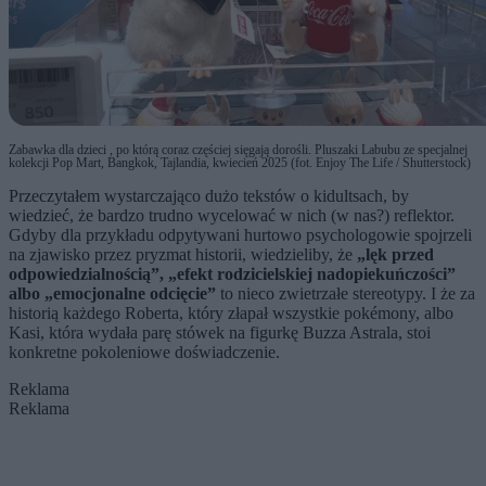
Zabawka dla dzieci , po którą coraz częściej sięgają dorośli. Pluszaki Labubu ze specjalnej
kolekcji Pop Mart, Bangkok, Tajlandia, kwiecień 2025 (fot. Enjoy The Life / Shutterstock)
Przeczytałem wystarczająco dużo tekstów o kidultsach, by
wiedzieć, że bardzo trudno wycelować w nich (w nas?) reflektor.
Gdyby dla przykładu odpytywani hurtowo psychologowie spojrzeli
na zjawisko przez pryzmat historii, wiedzieliby, że
„lęk przed
odpowiedzialnością”, „efekt rodzicielskiej nadopiekuńczości”
albo „emocjonalne odcięcie”
to nieco zwietrzałe stereotypy. I że za
historią każdego Roberta, który złapał wszystkie pokémony, albo
Kasi, która wydała parę stówek na figurkę Buzza Astrala, stoi
konkretne pokoleniowe doświadczenie.
Reklama
Reklama