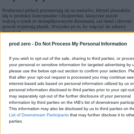
Producenci pieluch przestawiają się na seniorów, fabryki pluszaków
idą w produkty konceptualne i dizajnerskie, klasyczne puzzle
walczą o rynek ze skomplikowanymi dioramami, zaś metal i drewno
powoli wypierają plastik. Wszystko po to, by włączyć do zabawy
dorosłych.
Reklama
prod zero -
Do Not Process My Personal Information
Reklama
If you wish to opt-out of the sale, sharing to third parties, or proce
your personal or sensitive information for targeted advertising by 
please use the below opt-out section to confirm your selection. Pl
that after your opt-out request is processed you may continue see
interest-based ads based on personal information utilized by us or
personal information disclosed to third parties prior to your opt-ou
may separately opt-out of the further disclosure of your personal
information by third parties on the IAB’s list of downstream partici
This information may also be disclosed by us to third parties on t
List of Downstream Participants
that may further disclose it to othe
parties.
Ponieważ kryzys demograficzny systematycznie spycha branżę
zabawkarską i rozrywkową do defensywy, czołową walutą w