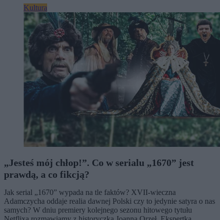
Kultura
„Jesteś mój chłop!”. Co w serialu „1670” jest
prawdą, a co fikcją?
Jak serial „1670” wypada na tle faktów? XVII-wieczna
Adamczycha oddaje realia dawnej Polski czy to jedynie satyra o nas
samych? W dniu premiery kolejnego sezonu hitowego tytułu
Netflixa rozmawiamy z historyczką Joanną Orzeł. Ekspertka