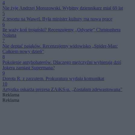
4
Nie żyje Andrzej Morozowski. Wybitny dziennikarz miał 69 lat
5
Z resortu na Wawel. Była minister kultury ma nową pracę
6
Ile waży koń trojański? Recenzujemy „Odyseję” Christophera
Nolana
7
Nie deptać pająków. Recenzujemy widowisko „Spider-Man:
Całkiem nowy dzień”
8
Pokolenie antybohaterów. Dlaczego mężczyźni wybierają dziś
Jokera zamiast Supermana?
9
Dorota R. z zarzutem. Prokuratura wydała komunikat
10
Artystka oskarża prezesa ZAiKS-u. „Zostałam zdewastowana”
Reklama
Reklama