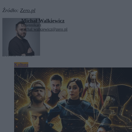
Źródło:
Zero.pl
Michał Walkiewicz
Dziennikarz
michal.walkiewicz@zero.pl
Tagi:
kultura
Zobacz również
Kultura