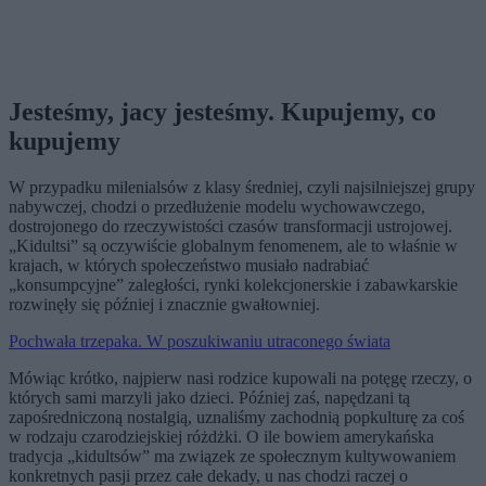
Jesteśmy, jacy jesteśmy. Kupujemy, co
kupujemy
W przypadku milenialsów z klasy średniej, czyli najsilniejszej grupy
nabywczej, chodzi o przedłużenie modelu wychowawczego,
dostrojonego do rzeczywistości czasów transformacji ustrojowej.
„Kidultsi” są oczywiście globalnym fenomenem, ale to właśnie w
krajach, w których społeczeństwo musiało nadrabiać
„konsumpcyjne” zaległości, rynki kolekcjonerskie i zabawkarskie
rozwinęły się później i znacznie gwałtowniej.
Pochwała trzepaka. W poszukiwaniu utraconego świata
Mówiąc krótko, najpierw nasi rodzice kupowali na potęgę rzeczy, o
których sami marzyli jako dzieci. Później zaś, napędzani tą
zapośredniczoną nostalgią, uznaliśmy zachodnią popkulturę za coś
w rodzaju czarodziejskiej różdżki. O ile bowiem amerykańska
tradycja „kidultsów” ma związek ze społecznym kultywowaniem
konkretnych pasji przez całe dekady, u nas chodzi raczej o