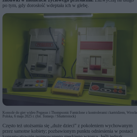
po tym, gdy dorosłość wdeptała ich w glebę.
Konsole do gier wideo Pegasus i Thompsonic Famiclone z kontrolerami i kartridżem, Wrocł
Polska, 6 maja 2025 r. (fot. Tomeqs / Shutterstock)
Często też utożsamia się „duże dzieci” z pokoleniem wychowanym
przez samotne kobiety; pozbawionym punktu odniesienia w postaci
konserwatywnie pojmowanego męskiego wzorca. Jeśli jednak