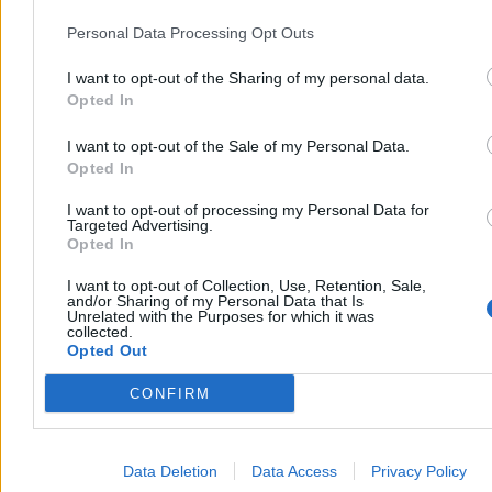
kulturze staje się nostalgia
. Hollywood ukręciło nasze
wspomnienia w gęstą masę, z której teraz lepi kolejne rebooty,
Personal Data Processing Opt Outs
remake’i i nowe otwarcia – tylko w ubiegłym miesiącu
doczekaliśmy się nowych odsłon „He-Mana”, „Strasznego filmu” i
I want to opt-out of the Sharing of my personal data.
„Toy Story”. Producenci gier zarabiają na remake'ach i remasterach
Opted In
starych pozycji, zaś sporo mocy przerobowej AI idzie na
wywoływanie duchów z „początków internetu”, od zapomnianych
I want to opt-out of the Sale of my Personal Data.
memów, po żelazną klasykę z YouTube’a.
Opted In
Ekspozycja nostalgii jest tak duża, że pokolenie Z wychowuje się w
świecie, w którym w zasadzie nie istnieje cezura między
I want to opt-out of processing my Personal Data for
Targeted Advertising.
dzieciństwem a dorosłością. Pierwszym ekonomicznym sukcesem
Opted In
tej generacji jest przejęcie rynku pluszaków – choć nie mają jeszcze
własnych dzieci, w skali światowej odpowiadają za 60 proc.
wpływów ze sprzedaży maskotek.
I want to opt-out of Collection, Use, Retention, Sale,
and/or Sharing of my Personal Data that Is
Unrelated with the Purposes for which it was
Nie lamentuję nad tą sytuacją, ponieważ ustawiczne kolizje z
collected.
przeszłością są elementem także mojej codzienności. W kulturze,
Opted Out
która tak skutecznie celebruje i kapitalizuje dzieciństwo, pościg za
ulotnymi stanami, emocjami i wspomnieniami to łatwizna.
CONFIRM
Wystarczy włączyć konsolę, przejść się do kina albo ustawić na
półce kolejną figurkę.
Reklama
Data Deletion
Data Access
Privacy Policy
Reklama