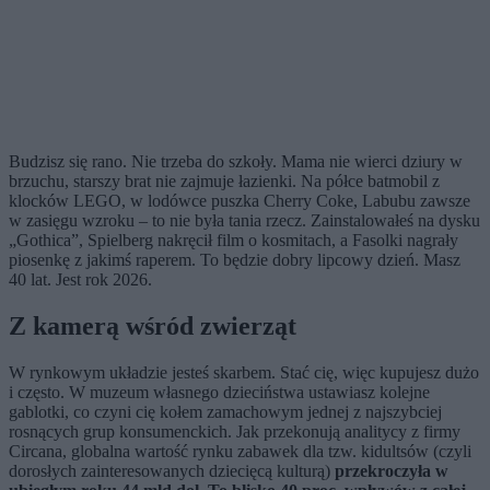
Budzisz się rano. Nie trzeba do szkoły. Mama nie wierci dziury w
brzuchu, starszy brat nie zajmuje łazienki. Na półce batmobil z
klocków LEGO, w lodówce puszka Cherry Coke, Labubu zawsze
w zasięgu wzroku – to nie była tania rzecz. Zainstalowałeś na dysku
„Gothica”, Spielberg nakręcił film o kosmitach, a Fasolki nagrały
piosenkę z jakimś raperem. To będzie dobry lipcowy dzień. Masz
40 lat. Jest rok 2026.
Z kamerą wśród zwierząt
W rynkowym układzie jesteś skarbem. Stać cię, więc kupujesz dużo
i często. W muzeum własnego dzieciństwa ustawiasz kolejne
gablotki, co czyni cię kołem zamachowym jednej z najszybciej
rosnących grup konsumenckich. Jak przekonują analitycy z firmy
Circana, globalna wartość rynku zabawek dla tzw. kidultsów (czyli
dorosłych zainteresowanych dziecięcą kulturą)
przekroczyła w