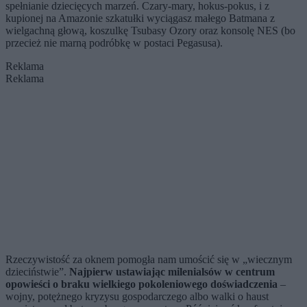
spełnianie dziecięcych marzeń. Czary-mary, hokus-pokus, i z
kupionej na Amazonie szkatułki wyciągasz małego Batmana z
wielgachną głową, koszulkę Tsubasy Ozory oraz konsolę NES (bo
przecież nie marną podróbkę w postaci Pegasusa).
Reklama
Reklama
Rzeczywistość za oknem pomogła nam umościć się w „wiecznym
dzieciństwie”.
Najpierw ustawiając milenialsów w centrum
opowieści o braku wielkiego pokoleniowego doświadczenia
–
wojny, potężnego kryzysu gospodarczego albo walki o haust