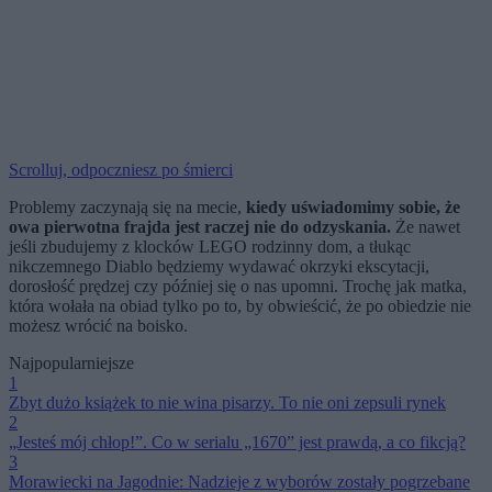
Scrolluj, odpoczniesz po śmierci
Problemy zaczynają się na mecie,
kiedy uświadomimy sobie, że
owa pierwotna frajda jest raczej nie do odzyskania.
Że nawet
jeśli zbudujemy z klocków LEGO rodzinny dom, a tłukąc
nikczemnego Diablo będziemy wydawać okrzyki ekscytacji,
dorosłość prędzej czy później się o nas upomni. Trochę jak matka,
która wołała na obiad tylko po to, by obwieścić, że po obiedzie nie
możesz wrócić na boisko.
Najpopularniejsze
1
Zbyt dużo książek to nie wina pisarzy. To nie oni zepsuli rynek
2
„Jesteś mój chłop!”. Co w serialu „1670” jest prawdą, a co fikcją?
3
Morawiecki na Jagodnie: Nadzieje z wyborów zostały pogrzebane