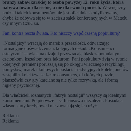
branży zabawkarskiej to osoba powyżej 12. roku życia, która
nabywa towar dla siebie, a nie dla swoich pociech.
Wewnętrzny
podział takich konsumentów nie jest oficjalnie skodyfikowany,
chyba że odbywa się to w zaciszu salek konferencyjnych w Mattelu
czy innym CzuCzu.
Fani kontra reszta świata. Kto niszczy współczesną popkulturę?
„Nostalgicy” wracają do marek z przeszłości, odtwarzając
formacyjne doświadczenia z kolejnych dekad. „Konsumenci
estetyczni” stawiają na dizajn i przywracają blask zapomnianym
czcionkom, kształtom oraz fakturom. Fani popkultury żyją w rytmie
kolejnych premier i poruszają się po okręgu wiecznego recyklingu
pomysłów, marek i kultowych postaci. Tradycyjnych kolekcjonerów
zastąpili z kolei tzw. self-care consumers, dla których puzzle,
planszówki czy gry karciane są nie tylko rozrywką, ale i formą
higieny psychicznej.
Dla właścicieli rozmaitych „fabryk nostalgii” wszyscy są idealnymi
konsumentami. Po pierwsze – są finansowo niezależni. Posiadają
własne karty kredytowe i nie zawahają się ich użyć.
Reklama
Reklama