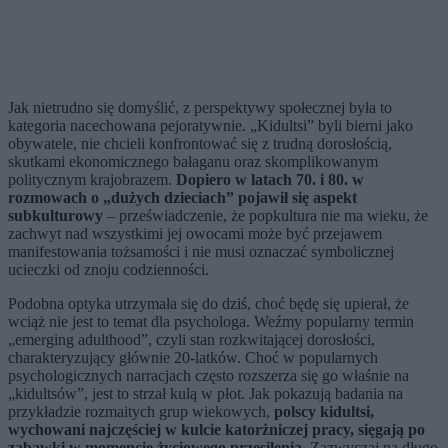
Jak nietrudno się domyślić, z perspektywy społecznej była to
kategoria nacechowana pejoratywnie. „Kidultsi” byli bierni jako
obywatele, nie chcieli konfrontować się z trudną dorosłością,
skutkami ekonomicznego bałaganu oraz skomplikowanym
politycznym krajobrazem.
Dopiero w latach 70. i 80. w
rozmowach o „dużych dzieciach” pojawił się aspekt
subkulturowy
– przeświadczenie, że popkultura nie ma wieku, że
zachwyt nad wszystkimi jej owocami może być przejawem
manifestowania tożsamości i nie musi oznaczać symbolicznej
ucieczki od znoju codzienności.
Podobna optyka utrzymała się do dziś, choć będę się upierał, że
wciąż nie jest to temat dla psychologa. Weźmy popularny termin
„emerging adulthood”, czyli stan rozkwitającej dorosłości,
charakteryzujący głównie 20-latków. Choć w popularnych
psychologicznych narracjach często rozszerza się go właśnie na
„kidultsów”, jest to strzał kulą w płot. Jak pokazują badania na
przykładzie rozmaitych grup wiekowych,
polscy kidultsi,
wychowani najczęściej w kulcie katorżniczej pracy, sięgają po
zabawki w momencie życiowego przesilenia.
Zazwyczaj na długo