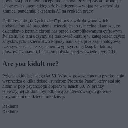
powietrza pod butem obcego mocarstwa. Później zaś konfrontując
ich ze zwiastunem takiego doświadczenia – wojną za wschodnią
granicą, pandemią, ekspansją AI na rynkach pracy.
Definiowanie „dużych dzieci” poprzez wdrukowane w ich
podświadomość pragnienie ucieczki jest o tyle celną diagnozą, że
dzieciństwo istotnie chroni nas przed skomplikowanym cyfrowym
światem. To tam uczymy się traktować kulturę w kategoriach czysto
zmysłowych. Dzieciństwo kojarzy nam się z prostszą, analogową
rzeczywistością – z zapachem wypożyczonej książki, fakturą
pluszowej zabawki, blaskiem połyskującej w świetle płyty CD.
Are you kidult me?
Pojęcie „kidultsa” sięga lat 50. Wbrew powszechnemu przekonaniu
wyprzedza o kilka dekad „syndrom Piotrusia Pana”, który stał się
hitem w pop-psychologii dopiero w latach 80. W branży
telewizyjnej „kidult” był odbiorcą zainteresowanym głównie
programami dla dzieci i młodzieży.
Reklama
Reklama