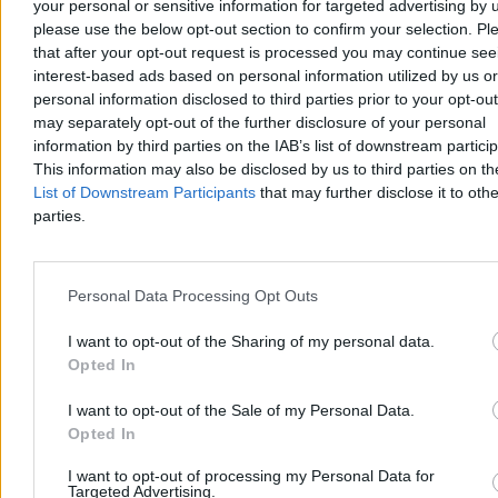
kredyt? „Ograniczenia mogą być bardzo różne”
your personal or sensitive information for targeted advertising by 
please use the below opt-out section to confirm your selection. Pl
Na rynku hipotek będziemy świadkami ciekawego paradoksu –
that after your opt-out request is processed you may continue see
wynika z najnowszego raportu Narodowego Banku Polskiego o
interest-based ads based on personal information utilized by us or
sytuacji na rynku kredytowym. Banki działające w Polsce
personal information disclosed to third parties prior to your opt-ou
zapowiadają, że w III kwartale zaostrzą kryteria przyznawania
may separately opt-out of the further disclosure of your personal
finansowania na zakup własnego M. Jednocześnie spodziewają się,
information by third parties on the IAB’s list of downstream partici
że popyt na kredyty hipoteczne pójdzie w górę. Czy potencjalni
kredytobiorcy będą mieli w najbliższym czasie pod górkę?
This information may also be disclosed by us to third parties on t
List of Downstream Participants
that may further disclose it to othe
parties.
Katarzyna Dybińska
Wczoraj 13:28
7 min
Personal Data Processing Opt Outs
Biznes
I want to opt-out of the Sharing of my personal data.
Opted In
I want to opt-out of the Sale of my Personal Data.
Opted In
I want to opt-out of processing my Personal Data for
Targeted Advertising.