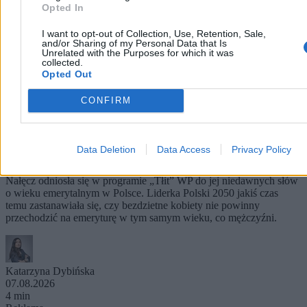
Opted In
I want to opt-out of Collection, Use, Retention, Sale,
and/or Sharing of my Personal Data that Is
Unrelated with the Purposes for which it was
collected.
Opted Out
CONFIRM
Wiek emerytalny do zmiany? Pełczyńska-Nałęcz
tłumaczy się ze swoich słów
Data Deletion
Data Access
Privacy Policy
– Dość chowania głowy w piasek. Wszyscy wiedzą, że jest problem
– tak minister funduszy i polityki regionalnej Katarzyna Pełczyńska-
Nałęcz odniosła się w programie „Tłit” WP do jej niedawnych słów
o wieku emerytalnym w Polsce. Liderka Polski 2050 jakiś czas
temu zastanawiała się, czy bezdzietne kobiety nie powinny
przechodzić na emeryturę w tym samym wieku, co mężczyźni.
Katarzyna Dybińska
07.08.2026
4 min