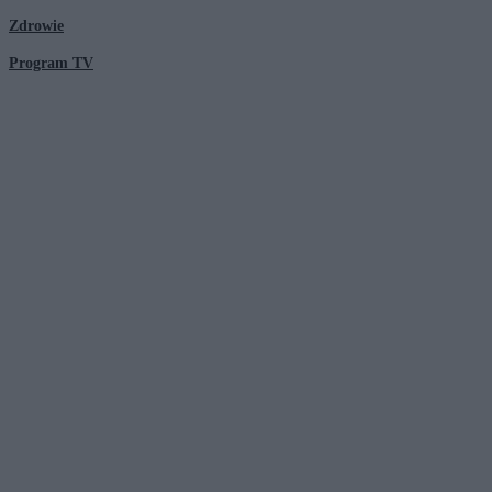
Zdrowie
Program TV
© 2026 Kanał Zero Spółka Akcyjna