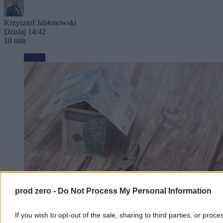
Krzysztof Jabłonowski
Dzisiaj 14:42
10 min
Biznes
prod zero -
Do Not Process My Personal Information
Banki zapowiadają zmiany, będzie trudniej o
If you wish to opt-out of the sale, sharing to third parties, or proce