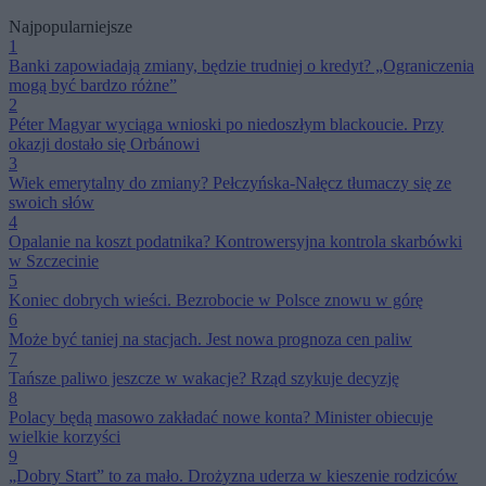
Najpopularniejsze
1
Banki zapowiadają zmiany, będzie trudniej o kredyt? „Ograniczenia
mogą być bardzo różne”
2
Péter Magyar wyciąga wnioski po niedoszłym blackoucie. Przy
okazji dostało się Orbánowi
3
Wiek emerytalny do zmiany? Pełczyńska-Nałęcz tłumaczy się ze
swoich słów
4
Opalanie na koszt podatnika? Kontrowersyjna kontrola skarbówki
w Szczecinie
5
Koniec dobrych wieści. Bezrobocie w Polsce znowu w górę
6
Może być taniej na stacjach. Jest nowa prognoza cen paliw
7
Tańsze paliwo jeszcze w wakacje? Rząd szykuje decyzję
8
Polacy będą masowo zakładać nowe konta? Minister obiecuje
wielkie korzyści
9
„Dobry Start” to za mało. Drożyzna uderza w kieszenie rodziców