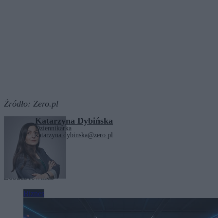
Źródło:
Zero.pl
Katarzyna Dybińska
Dziennikarka
katarzyna.dybinska@zero.pl
Tagi:
Ceny
Orlen
Zobacz również
Biznes