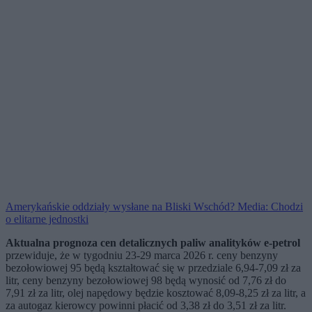
Amerykańskie oddziały wysłane na Bliski Wschód? Media: Chodzi
o elitarne jednostki
Aktualna prognoza cen detalicznych paliw analityków e-petrol
przewiduje, że w tygodniu 23-29 marca 2026 r. ceny benzyny
bezołowiowej 95 będą kształtować się w przedziale 6,94-7,09 zł za
litr, ceny benzyny bezołowiowej 98 będą wynosić od 7,76 zł do
7,91 zł za litr, olej napędowy będzie kosztować 8,09-8,25 zł za litr, a
za autogaz kierowcy powinni płacić od 3,38 zł do 3,51 zł za litr.