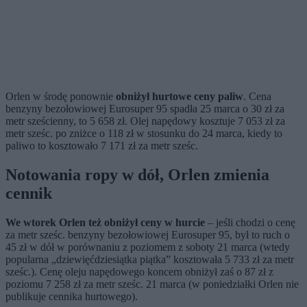
Orlen w środę ponownie
obniżył hurtowe ceny paliw
. Cena
benzyny bezołowiowej Eurosuper 95 spadła 25 marca o 30 zł za
metr sześcienny, to 5 658 zł. Olej napędowy kosztuje 7 053 zł za
metr sześc. po zniżce o 118 zł w stosunku do 24 marca, kiedy to
paliwo to kosztowało 7 171 zł za metr sześc.
Notowania ropy w dół, Orlen zmienia
cennik
We wtorek Orlen też obniżył ceny w hurcie
– jeśli chodzi o cenę
za metr sześc. benzyny bezołowiowej Eurosuper 95, był to ruch o
45 zł w dół w porównaniu z poziomem z soboty 21 marca (wtedy
popularna „dziewięćdziesiątka piątka” kosztowała 5 733 zł za metr
sześc.). Cenę oleju napędowego koncern obniżył zaś o 87 zł z
poziomu 7 258 zł za metr sześc. 21 marca (w poniedziałki Orlen nie
publikuje cennika hurtowego).