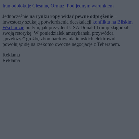
Iran odblokuje Cieśninę Ormuz. Pod jednym warunkiem
Jednocześnie
na rynku ropy widać pewne odprężenie
–
inwestorzy szukają potwierdzenia deeskalacji
konfliktu na Bliskim
Wschodzie
po tym, jak prezydent USA Donald Trump złagodził
swoją retorykę. W poniedziałek amerykański przywódca
„przełożył” groźbę zbombardowania irańskich elektrowni,
powołując się na rzekomo owocne negocjacje z Teheranem.
Reklama
Reklama