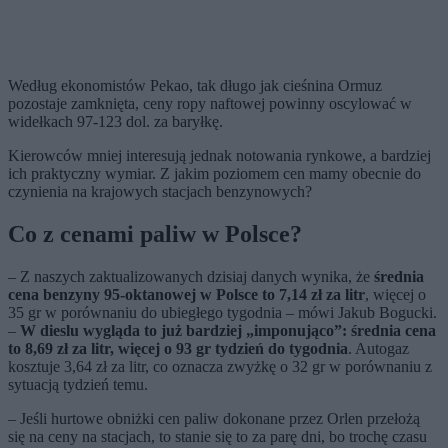
Według ekonomistów Pekao, tak długo jak cieśnina Ormuz
pozostaje zamknięta, ceny ropy naftowej powinny oscylować w
widełkach 97-123 dol. za baryłkę.
Kierowców mniej interesują jednak notowania rynkowe, a bardziej
ich praktyczny wymiar. Z jakim poziomem cen mamy obecnie do
czynienia na krajowych stacjach benzynowych?
Co z cenami paliw w Polsce?
– Z naszych zaktualizowanych dzisiaj danych wynika, że
średnia
cena benzyny 95-oktanowej w Polsce to 7,14 zł za litr
, więcej o
35 gr w porównaniu do ubiegłego tygodnia – mówi Jakub Bogucki.
–
W dieslu wygląda to już bardziej „imponująco”: średnia cena
to 8,69 zł za litr, więcej o 93 gr tydzień do tygodnia
. Autogaz
kosztuje 3,64 zł za litr, co oznacza zwyżkę o 32 gr w porównaniu z
sytuacją tydzień temu.
– Jeśli hurtowe obniżki cen paliw dokonane przez Orlen przełożą
się na ceny na stacjach, to stanie się to za parę dni, bo trochę czasu