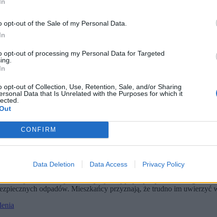
In
o opt-out of the Sale of my Personal Data.
In
to opt-out of processing my Personal Data for Targeted
ing.
In
o opt-out of Collection, Use, Retention, Sale, and/or Sharing
ersonal Data that Is Unrelated with the Purposes for which it
dzkie płody oraz odpady medyczne. (fot. Darek Delmanowicz / PAP / Kanał Zero)
lected.
Out
ującą się w patomorfologii, która była wcześniejszą właścicielką d
galnego składowania niebezpiecznych odpadów.
ażu Moniki Krześniak dla Kanału Zero mówią o szoku, niedowier
CONFIRM
ieszkańców w rozmowie z Moniką Krześniak, reporterką Kanału Zero. Ja
 działania służb.
Data Deletion
Data Access
Privacy Policy
cześniej do 57-letniej lekarki specjalizującej się w patomorfologii. K
ezpiecznych odpadów. Mieszkańcy przyznają, że trudno im uwierzyć w 
lenia