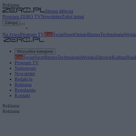
Reklama
Strona główna
Program ZERO TV
Newsletter
Zgłoś temat
Zaloguj
Na żywo
Program TV
Kraj
Świat
Sport
Opinie
Biznes
Technologia
Wojsk
Wszystkie kategorie
Kraj
Świat
Sport
Biznes
Technologia
Wojsko
Zdrowie
Kultura
Nau
Program TV
Najnowsze
Newsletter
Redakcja
Reklama
Regulamin
Kontakt
Reklama
Reklama