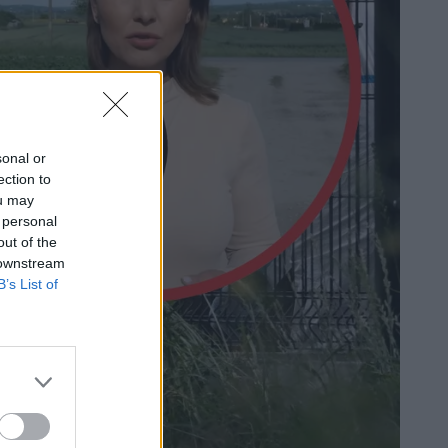
sonal or
ection to
ou may
 personal
out of the
 downstream
B’s List of