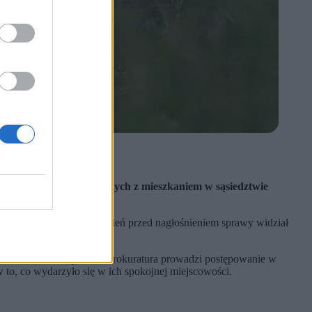
ziałki.
zaniu i obawach związanych z mieszkaniem w sąsiedztwie
k relacjonuje, jeszcze dzień przed nagłośnieniem sprawy widział
obieta została zatrzymana. Prokuratura prowadzi postępowanie w
to, co wydarzyło się w ich spokojnej miejscowości.