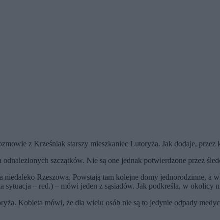
ozmowie z Krześniak starszy mieszkaniec Lutoryża. Jak dodaje, przez kil
odnalezionych szczątków. Nie są one jednak potwierdzone przez śle
ia niedaleko Rzeszowa. Powstają tam kolejne domy jednorodzinne, a w
(ta sytuacja – red.) – mówi jeden z sąsiadów. Jak podkreśla, w okolicy
ryża. Kobieta mówi, że dla wielu osób nie są to jedynie odpady medy