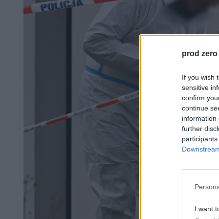
prod zero
If you wish 
sensitive in
confirm you
continue se
information 
further disc
participants
Downstream 
Persona
I want t