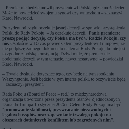
– Premier nie będzie mówił prezydentowi Polski, gdzie może lecieć.
Może to powiedzieć swojemu synowi czy wnuczkom – zaznaczył
Karol Nawrocki.
Prezydent od rządu oczekuje jasnej decyzji w sprawie przystąpienia
Polski do Rady Pokoju. – Ja oczekuję decyzji.
Panie premierze,
proszę podjąć decyzję, czy Polska ma być w Radzie Pokoju, czy
nie.
Osobiście w Davos powiedziałem prezydentowi Trumpowi, że
nie podpiszę żadnego dokumentu na temat Rady Pokoju, bo nie jest
to zgodne z polską konstytucją. Dziwi mnie, że premier nie
podejmuje decyzji w tym temacie, nawet negatywnej – powiedział
Karol Nawrocki.
– Trwają dyskusje dotyczące tego, czy będę na tym spotkaniu
Waszyngtonie. Jeśli będzie w tym interes polski, to oczywiście będę
– zaznaczył prezydent.
Rada Pokoju (Board of Peace – red.) to międzynarodowa
organizacja utworzona przez prezydenta Stanów Zjednoczonych
Donalda Trumpa 15 stycznia 2026 r. Celem Rady Pokoju ma być
"
promowanie stabilności, przywracanie niezawodnych i
legalnych rządów oraz zapewnianie trwałego pokoju na
obszarach dotkniętych konfliktem lub zagrożonych nim".