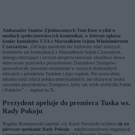
Ambasador Stanów Zjednoczonych Tom Rose wydał w
mediach społecznościowych komunikat, w którym ogłasza
koniec kontaktów USA z Marszałkiem Sejmu Włodzimierzem
Czarzastym.
„Od tego momentu nie będziemy mieć dalszych
kontaktów ani komunikacji z Marszałkiem Sejmu Czarzastym,
którego oburzające i niczym niesprowokowane obraźliwe słowa
skierowane przeciwko prezydentowi Donaldowi Trumpowi
spowodowały poważne utrudnienie w naszych doskonałych
relacjach z premierem Tuskiem i jego rządem. Nie pozwolimy
nikomu ranić relacji polsko-amerykańskich, ani okazywać braku
szacunku prezydentowi Trumpowi, który tak wiele zrobił dla Polski
i Polaków” – napisał na X.
Prezydent apeluje do premiera Tuska ws.
Rady Pokoju
Bogdan Rymanowski zapytał, czy Karol Nawrocki wybiera
się na
pierwsze spotkanie Rady Pokoju
– międzynarodowej organizacji
zaproponowanej przez prezydenta USA Donalda Trumpa.