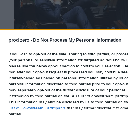
prod zero -
Do Not Process My Personal Information
Konfederacja przygotowuje się do wyborów.
Zaczyna już układać listy
If you wish to opt-out of the sale, sharing to third parties, or proce
your personal or sensitive information for targeted advertising by 
Choć do wyborów parlamentarnych pozostało sporo czasu, w
please use the below opt-out section to confirm your selection. Pl
Konfederacji miała rozpocząć się już rywalizacja o najlepsze
that after your opt-out request is processed you may continue see
miejsca na listach. Starcie frakcji Krzysztofa Bosaka i Sławomira
Mentzena może przesądzić o przyszłej koalicji z PiS.
interest-based ads based on personal information utilized by us or
personal information disclosed to third parties prior to your opt-ou
may separately opt-out of the further disclosure of your personal
information by third parties on the IAB’s list of downstream partici
Agnieszka Waś-Turecka
This information may also be disclosed by us to third parties on t
Dzisiaj 08:22
List of Downstream Participants
that may further disclose it to othe
3 min
parties.
Kraj