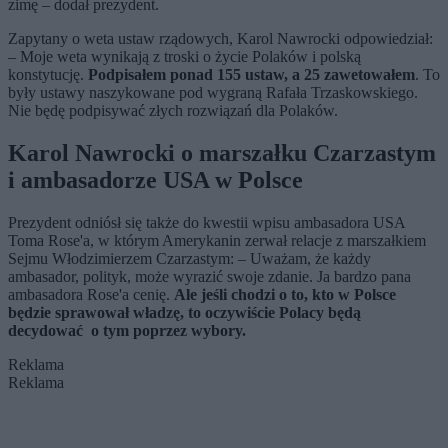
zimę – dodał prezydent.
Zapytany o weta ustaw rządowych, Karol Nawrocki odpowiedział:
– Moje weta wynikają z troski o życie Polaków i polską
konstytucję.
Podpisałem ponad 155 ustaw, a 25 zawetowałem
. To
były ustawy naszykowane pod wygraną Rafała Trzaskowskiego.
Nie będę podpisywać złych rozwiązań dla Polaków.
Karol Nawrocki o marszałku Czarzastym
i ambasadorze USA w Polsce
Prezydent odniósł się także do kwestii wpisu ambasadora USA
Toma Rose'a, w którym Amerykanin zerwał relacje z marszałkiem
Sejmu Włodzimierzem Czarzastym: – Uważam, że każdy
ambasador, polityk, może wyrazić swoje zdanie. Ja bardzo pana
ambasadora Rose'a cenię.
Ale jeśli chodzi o to, kto w Polsce
będzie sprawował władzę, to oczywiście Polacy będą
decydować o tym poprzez wybory.
Reklama
Reklama