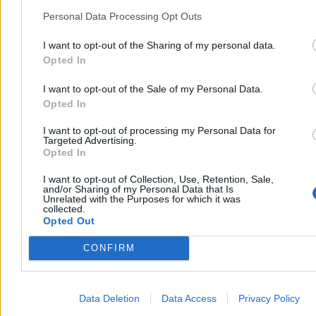
Personal Data Processing Opt Outs
I want to opt-out of the Sharing of my personal data.
Opted In
I want to opt-out of the Sale of my Personal Data.
Opted In
I want to opt-out of processing my Personal Data for
Targeted Advertising.
Opted In
I want to opt-out of Collection, Use, Retention, Sale,
and/or Sharing of my Personal Data that Is
Unrelated with the Purposes for which it was
Nowe święta państwowe? Ministerstwo pracuje
collected.
nad zmianami
Opted Out
Rząd przygotowuje istotne modyfikacje w kalendarzu świąt
CONFIRM
państwowych. Ministerstwo Kultury i Dziedzictwa Narodowego
pracuje nad nową ustawą, która nada formalny charakter rocznicy
Bitwy Warszawskiej oraz rozszerzy symbolikę Dnia Flagi.
Data Deletion
Data Access
Privacy Policy