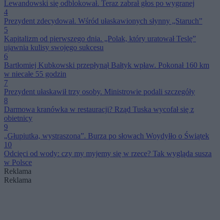
Lewandowski się odblokował. Teraz zabrał głos po wygranej
4
Prezydent zdecydował. Wśród ułaskawionych słynny „Staruch”
5
Kapitalizm od pierwszego dnia. „Polak, który uratował Teslę”
ujawnia kulisy swojego sukcesu
6
Bartłomiej Kubkowski przepłynął Bałtyk wpław. Pokonał 160 km
w niecałe 55 godzin
7
Prezydent ułaskawił trzy osoby. Ministrowie podali szczegóły
8
Darmowa kranówka w restauracji? Rząd Tuska wycofał się z
obietnicy
9
„Głupiutka, wystraszona”. Burza po słowach Woydyłło o Świątek
10
Odcięci od wody: czy my myjemy się w rzece? Tak wygląda susza
w Polsce
Reklama
Reklama