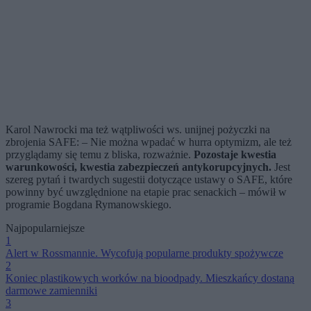
Karol Nawrocki ma też wątpliwości ws. unijnej pożyczki na
zbrojenia SAFE: – Nie można wpadać w hurra optymizm, ale też
przyglądamy się temu z bliska, rozważnie.
Pozostaje kwestia
warunkowości, kwestia zabezpieczeń antykorupcyjnych.
Jest
szereg pytań i twardych sugestii dotyczące ustawy o SAFE, które
powinny być uwzględnione na etapie prac senackich – mówił w
programie Bogdana Rymanowskiego.
Najpopularniejsze
1
Alert w Rossmannie. Wycofują popularne produkty spożywcze
2
Koniec plastikowych worków na bioodpady. Mieszkańcy dostaną
darmowe zamienniki
3