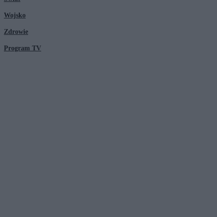
Wojsko
Zdrowie
Program TV
© 2026 Kanał Zero Spółka Akcyjna