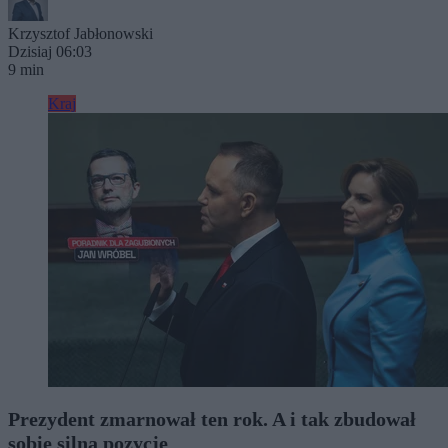
Krzysztof Jabłonowski
Dzisiaj 06:03
9 min
Kraj
Prezydent zmarnował ten rok. A i tak zbudował
sobie silną pozycję