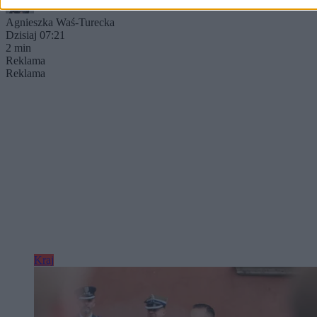
Agnieszka Waś-Turecka
Dzisiaj 07:21
2 min
Reklama
Reklama
Kraj