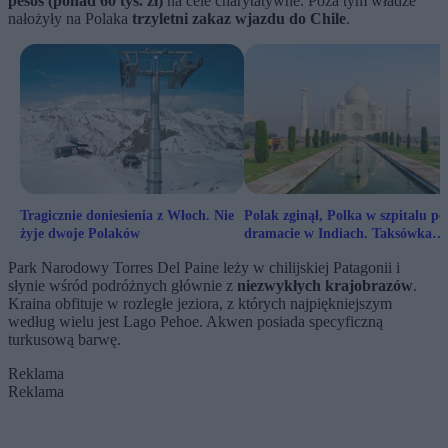
pesos (ponad 60 tys. zł)
na cele charytatywne. Poza tym władze
nałożyły na Polaka
trzyletni zakaz wjazdu do Chile
.
Tragicznie doniesienia z Włoch. Nie
Polak zginął, Polka w szpitalu po
żyje dwoje Polaków
dramacie w Indiach. Taksówka
została zmiażdżona
Park Narodowy Torres Del Paine leży w chilijskiej Patagonii i
słynie wśród podróżnych głównie z
niezwykłych krajobrazów
.
Kraina obfituje w rozległe jeziora, z których najpiękniejszym
według wielu jest Lago Pehoe. Akwen posiada specyficzną
turkusową barwę.
Reklama
Reklama