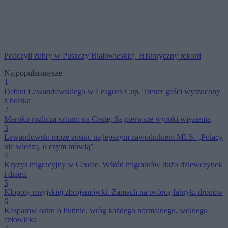
Policzyli żubry w Puszczy Białowieskiej. Historyczny rekord
Najpopularniejsze
1
Debiut Lewandowskiego w Leagues Cup. Trener gości wyrzucony
z boiska
2
Maroko rozlicza szturm na Ceutę. Są pierwsze wyroki więzienia
3
Lewandowski może zostać najlepszym zawodnikiem MLS. „Polacy
nie wiedzą, o czym mówią”
4
Kryzys migracyjny w Ceucie. Wśród migrantów dużo dziewczynek
i dzieci
5
Kłopoty rosyjskiej zbrojeniówki. Zamach na twórcę fabryki dronów
6
Kasparow ostro o Putinie: wróg każdego normalnego, wolnego
człowieka