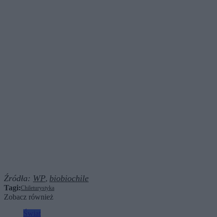
Źródła:
WP
biobiochile
,
Tagi:
Chile
turystyka
Zobacz również
Świat