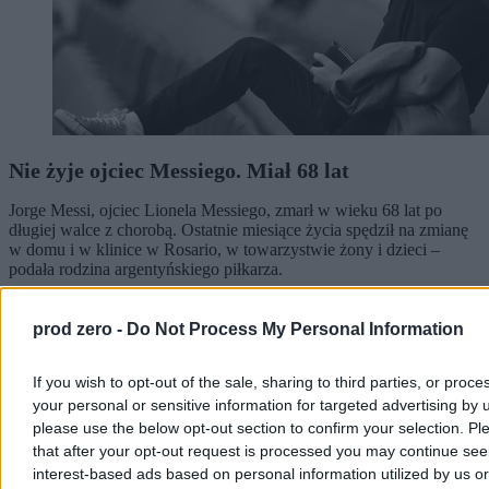
Nie żyje ojciec Messiego. Miał 68 lat
Jorge Messi, ojciec Lionela Messiego, zmarł w wieku 68 lat po
długiej walce z chorobą. Ostatnie miesiące życia spędził na zmianę
w domu i w klinice w Rosario, w towarzystwie żony i dzieci –
podała rodzina argentyńskiego piłkarza.
prod zero -
Do Not Process My Personal Information
Aleksandra Cieślik
Dzisiaj 18:41
If you wish to opt-out of the sale, sharing to third parties, or proce
2 min
your personal or sensitive information for targeted advertising by 
Reklama
please use the below opt-out section to confirm your selection. Pl
Reklama
that after your opt-out request is processed you may continue see
interest-based ads based on personal information utilized by us or