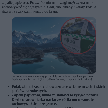
zapalić papierosa. Po zwróceniu mu uwagi mężczyzna miał
zachowywać się agresywnie. Chilijskie służby ukarały Polaka
grzywną i zakazem wjazdu do kraju.
Polski turysta został ukarany przez chilijskie władze za palenie papierosa.
Zapłaci ponad 60 tys. zł. (fot. ByDroneVideos, Koapan / Shutterstock)
Polak złamał zasady obowiązujące w jednym z chilijskich
parków narodowych.
Zapalił papierosa, mimo że stanowi to ryzyko pożaru.
Kiedy pracowniczka parku zwróciła mu uwagę, ten
zachowywał się agresywnie.