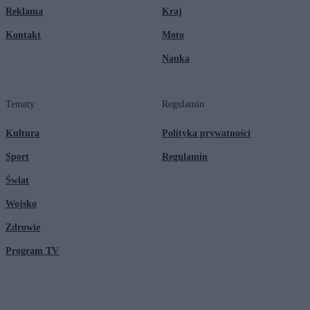
Reklama
Kraj
Kontakt
Moto
Nauka
Tematy
Regulamin
Kultura
Polityka prywatności
Sport
Regulamin
Świat
Wojsko
Zdrowie
Program TV
© 2026 Kanał Zero Spółka Akcyjna