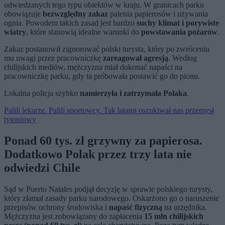
odwiedzanych tego typu obiektów w kraju. W granicach parku
obowiązuje
bezwzględny zakaz
palenia papierosów i używania
ognia. Powodem takich zasad jest bardzo
suchy klimat i porywiste
wiatry
, które stanowią idealne warunki do
powstawania pożarów
.
Zakaz postanowił zignorować polski turysta, który po zwróceniu
mu uwagi przez pracowniczkę
zareagował agresją
. Według
chilijskich mediów, mężczyzna miał dokonać napaści na
pracowniczkę parku, gdy ta próbowała postawić go do pionu.
Lokalna policja szybko
namierzyła i zatrzymała
Polaka
.
Palili lekarze. Palili sportowcy. Tak latami oszukiwał nas przemysł
tytoniowy
Ponad 60 tys. zł grzywny za papierosa.
Dodatkowo Polak przez trzy lata nie
odwiedzi Chile
Sąd w Puerto Natales podjął decyzję w sprawie polskiego turysty,
który złamał zasady parku narodowego. Oskarżono go o naruszenie
przepisów ochrony środowiska i
napaść fizyczną
na urzędnika.
Mężczyzna jest zobowiązany do zapłacenia
15 mln chilijskich