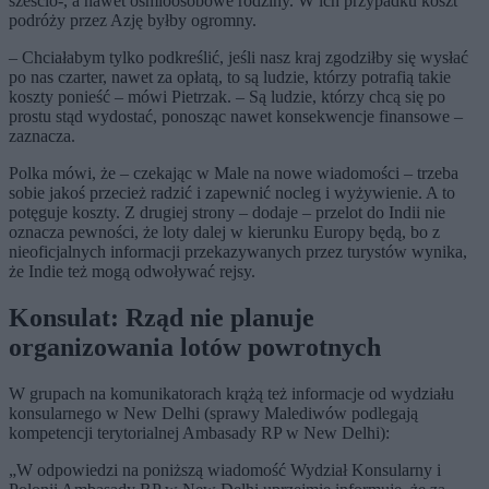
sześcio-, a nawet ośmioosobowe rodziny. W ich przypadku koszt
podróży przez Azję byłby ogromny.
– Chciałabym tylko podkreślić, jeśli nasz kraj zgodziłby się wysłać
po nas czarter, nawet za opłatą, to są ludzie, którzy potrafią takie
koszty ponieść – mówi Pietrzak. – Są ludzie, którzy chcą się po
prostu stąd wydostać, ponosząc nawet konsekwencje finansowe –
zaznacza.
Polka mówi, że – czekając w Male na nowe wiadomości – trzeba
sobie jakoś przecież radzić i zapewnić nocleg i wyżywienie. A to
potęguje koszty. Z drugiej strony – dodaje – przelot do Indii nie
oznacza pewności, że loty dalej w kierunku Europy będą, bo z
nieoficjalnych informacji przekazywanych przez turystów wynika,
że Indie też mogą odwoływać rejsy.
Konsulat: Rząd nie planuje
organizowania lotów powrotnych
W grupach na komunikatorach krążą też informacje od wydziału
konsularnego w New Delhi (sprawy Malediwów podlegają
kompetencji terytorialnej Ambasady RP w New Delhi):
„W odpowiedzi na poniższą wiadomość Wydział Konsularny i