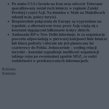
Po ataku USA i Izraela na Iran oraz odwecie Teheranu
sparaliżowany został ruch lotniczy w regionie Zatoki
Perskiej i części Azji. Na lotnisku w Male na Malediwach
utknęli m.in. polscy turyści.
Bezpośrednie połączenia do Europy są wyprzedane na
tygodnie, a alternatywne trasy przez Azję wiążą się z
kosztami sięgającymi kilkunastu tysięcy złotych.
Ambasada RP w New Delhi informuje, że za organizację
powrotu odpowiadają w pierwszej kolejności linie lotnicze
lub biura podróży i obecnie nie jest planowany lot
czarterowy do Polski.
Jednocześnie – według relacji
turystki – konsulat sygnalizuje możliwość organizacji
takiego rejsu po ewentualnej zgodzie MSZ, co rodzi
rozbieżności w przekazywanych informacjach.
Reklama
Reklama