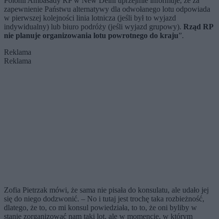
Polonii Ambasady RP w New Delhi uprzejmie informuje, że za
zapewnienie Państwu alternatywy dla odwołanego lotu odpowiada
w pierwszej kolejności linia lotnicza (jeśli był to wyjazd
indywidualny) lub biuro podróży (jeśli wyjazd grupowy).
Rząd RP
nie planuje organizowania lotu powrotnego do kraju
”.
Reklama
Reklama
Zofia Pietrzak mówi, że sama nie pisała do konsulatu, ale udało jej
się do niego dodzwonić. – No i tutaj jest trochę taka rozbieżność,
dlatego, że to, co mi konsul powiedziała, to to, że oni byliby w
stanie zorganizować nam taki lot, ale w momencie, w którym