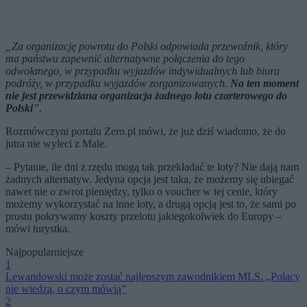
„Za organizację powrotu do Polski odpowiada przewoźnik, który
ma państwu zapewnić alternatywne połączenia do tego
odwołanego, w przypadku wyjazdów indywidualnych lub biura
podróży, w przypadku wyjazdów zorganizowanych.
Na ten moment
nie jest przewidziana organizacja żadnego lotu czarterowego do
Polski
”.
Rozmówczyni portalu Zero.pl mówi, że już dziś wiadomo, że do
jutra nie wyleci z Male.
– Pytanie, ile dni z rzędu mogą tak przekładać te loty? Nie dają nam
żadnych alternatyw. Jedyna opcja jest taka, że możemy się ubiegać
nawet nie o zwrot pieniędzy, tylko o voucher w tej cenie, który
możemy wykorzystać na inne loty, a drugą opcją jest to, że sami po
prostu pokrywamy koszty przelotu jakiegokolwiek do Europy –
mówi turystka.
Najpopularniejsze
1
Lewandowski może zostać najlepszym zawodnikiem MLS. „Polacy
nie wiedzą, o czym mówią”
2