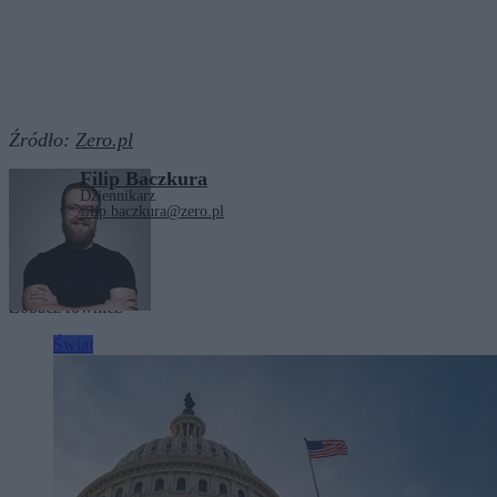
Źródło:
Zero.pl
Filip Baczkura
Dziennikarz
filip.baczkura@zero.pl
Tagi:
Iran
Malediwy
USA
Zobacz również
Świat