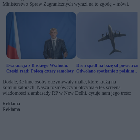
Ministerstwo Spraw Zagranicznych wyrazi na to zgodę – mówi.
Ewakuacja z Bliskiego Wschodu.
Dron spadł na bazę sił powietrzn
Czeski rząd: Polecą cztery samoloty
Odwołano spotkanie z polskim
ministrem
Dodaje, że inne osoby otrzymywały maile, które krążą na
komunikatorach. Nasza rozmówczyni otrzymała też screena
wiadomości z ambasady RP w New Delhi, cytuje nam jego treść:
Reklama
Reklama