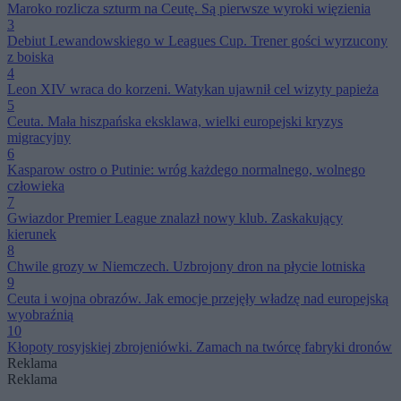
Maroko rozlicza szturm na Ceutę. Są pierwsze wyroki więzienia
3
Debiut Lewandowskiego w Leagues Cup. Trener gości wyrzucony
z boiska
4
Leon XIV wraca do korzeni. Watykan ujawnił cel wizyty papieża
5
Ceuta. Mała hiszpańska eksklawa, wielki europejski kryzys
migracyjny
6
Kasparow ostro o Putinie: wróg każdego normalnego, wolnego
człowieka
7
Gwiazdor Premier League znalazł nowy klub. Zaskakujący
kierunek
8
Chwile grozy w Niemczech. Uzbrojony dron na płycie lotniska
9
Ceuta i wojna obrazów. Jak emocje przejęły władzę nad europejską
wyobraźnią
10
Kłopoty rosyjskiej zbrojeniówki. Zamach na twórcę fabryki dronów
Reklama
Reklama