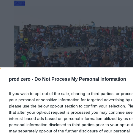
Świat
prod zero -
Do Not Process My Personal Information
If you wish to opt-out of the sale, sharing to third parties, or proce
Kryzys migracyjny w Ceucie. Wśród migrantów
your personal or sensitive information for targeted advertising by 
dużo dziewczynek i dzieci
please use the below opt-out section to confirm your selection. Pl
that after your opt-out request is processed you may continue see
Hiszpański rząd przyznaje, że wśród dzieci migrantów, którzy
interest-based ads based on personal information utilized by us or
dotarli do Ceuty z Maroka w ramach fali ok. 72 tys. osób, jest coraz
personal information disclosed to third parties prior to your opt-ou
więcej osób poniżej 13. roku życia. Ministra Sira Rego zapewnia, że
Hiszpania nie stawia oporu wobec ich powrotu do Maroka, o ile
may separately opt-out of the further disclosure of your personal