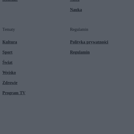
Nauka
Tematy
Regulamin
Kultura
Polityka prywatności
Sport
Regulamin
Świat
Wojsko
Zdrowie
Program TV
© 2026 Kanał Zero Spółka Akcyjna