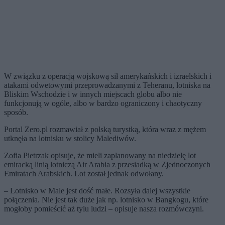
W związku z operacją wojskową sił amerykańskich i izraelskich i
atakami odwetowymi przeprowadzanymi z Teheranu, lotniska na
Bliskim Wschodzie i w innych miejscach globu albo nie
funkcjonują w ogóle, albo w bardzo ograniczony i chaotyczny
sposób.
Portal Zero.pl rozmawiał z polską turystką, która wraz z mężem
utknęła na lotnisku w stolicy Malediwów.
Zofia Pietrzak opisuje, że mieli zaplanowany na niedzielę lot
emiracką linią lotniczą Air Arabia z przesiadką w Zjednoczonych
Emiratach Arabskich. Lot został jednak odwołany.
– Lotnisko w Male jest dość małe. Rozsyła dalej wszystkie
połączenia. Nie jest tak duże jak np. lotnisko w Bangkogu, które
mogłoby pomieścić aż tylu ludzi – opisuje nasza rozmówczyni.