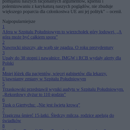
pomijaniu naszych racjonalnych argumentów, kpieniu i
polemizowaniu z karykaturą naszych poglądów, nie zbuduje
większego poparcia dla członkostwa UE ani jej polityk" – ocenił.
Najpopularniejsze
1
Afera w Szpitalu Południowym to wierzchołek góry lodowej. „A
góra może być całkiem spora”
2
Nawrocki niszczy, ale wajb się zgadza. O roku prezydentury
3
Upały do 38 stopni i nawałnice. IMGW i RCB wydały alerty dla
Polski
4
Mniej łóżek dla pacjentów, więcej gabinetów dla lekarzy.
Ujawniamy zmiany w Szpitalu Południowym
5
Trzaskowski przedstawił wyniki audytu w Szpitalu Południowym.
„Rekordowy dyżur to 110 godzin”
6
Tusk o Giertychu: „Nie jest świętą krową”
7
Tragiczna śmierć 15-latki. Śledczy milczą, rodzice apelują do
świadków
8