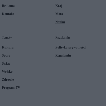
Reklama
Kraj
Kontakt
Moto
Nauka
Tematy
Regulamin
Kultura
Polityka prywatności
Sport
Regulamin
Świat
Wojsko
Zdrowie
Program TV
© 2026 Kanał Zero Spółka Akcyjna