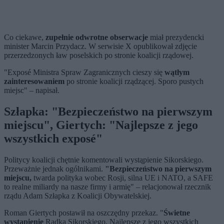
Co ciekawe,
zupełnie odwrotne obserwacje
miał prezydencki
minister Marcin Przydacz. W serwisie X opublikował zdjęcie
przerzedzonych ław poselskich po stronie koalicji rządowej.
"Exposé Ministra Spraw Zagranicznych cieszy się
wątłym
zainteresowaniem
po stronie koalicji rządzącej. Sporo pustych
miejsc" – napisał.
Szłapka:
"Bezpieczeństwo na pierwszym
miejscu", Giertych: "Najlepsze z jego
wszystkich exposé"
Politycy koalicji chętnie komentowali wystąpienie Sikorskiego.
Przeważnie jednak ogólnikami.
"Bezpieczeństwo na pierwszym
miejscu,
twarda polityka wobec Rosji, silna UE i NATO, a SAFE
to realne miliardy na nasze firmy i armię" – relacjonował rzecznik
rządu Adam Szłapka z Koalicji Obywatelskiej.
Roman Giertych postawił na oszczędny przekaz. "
Świetne
wystąpienie
Radka Sikorskiego. Najlepsze z jego wszystkich