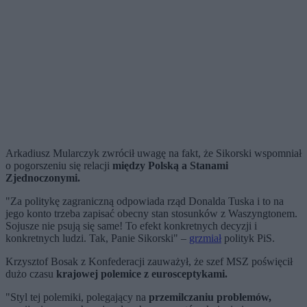
Arkadiusz Mularczyk zwrócił uwagę na fakt, że Sikorski wspomniał
o pogorszeniu się relacji
między Polską a Stanami
Zjednoczonymi.
"Za politykę zagraniczną odpowiada rząd Donalda Tuska i to na
jego konto trzeba zapisać obecny stan stosunków z Waszyngtonem.
Sojusze nie psują się same! To efekt konkretnych decyzji i
konkretnych ludzi. Tak, Panie Sikorski" –
grzmiał
polityk PiS.
Krzysztof Bosak z Konfederacji zauważył, że szef MSZ poświęcił
dużo czasu
krajowej polemice z eurosceptykami.
"Styl tej polemiki, polegający na
przemilczaniu problemów,