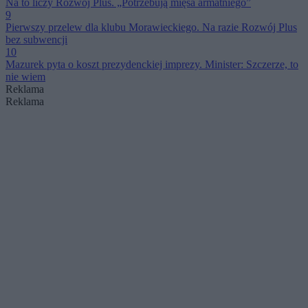
Na to liczy Rozwój Plus. „Potrzebują mięsa armatniego”
9
Pierwszy przelew dla klubu Morawieckiego. Na razie Rozwój Plus
bez subwencji
10
Mazurek pyta o koszt prezydenckiej imprezy. Minister: Szczerze, to
nie wiem
Reklama
Reklama