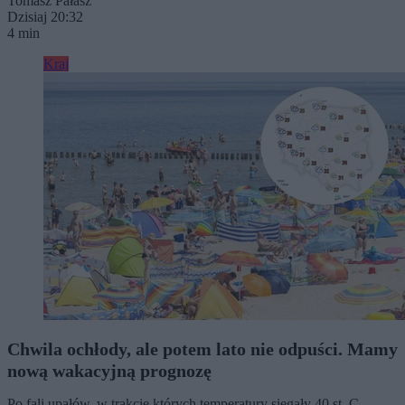
Tomasz Pałasz
Dzisiaj 20:32
4 min
Kraj
Chwila ochłody, ale potem lato nie odpuści. Mamy
nową wakacyjną prognozę
Po fali upałów, w trakcie których temperatury sięgały 40 st. C,