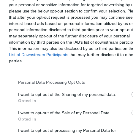
your personal or sensitive information for targeted advertising by 
please use the below opt-out section to confirm your selection. Pl
that after your opt-out request is processed you may continue see
interest-based ads based on personal information utilized by us or
personal information disclosed to third parties prior to your opt-ou
Kto się boi małżeństwa dwóch mężczyzn (albo
may separately opt-out of the further disclosure of your personal
małżeństwa dwóch kobiet)?
information by third parties on the IAB’s list of downstream partici
This information may also be disclosed by us to third parties on t
Komu szkodzi to, że państwo uzna więź, która już istnieje: prawną,
osobistą, rodzinną, życiową? Kogo i dlaczego boli to, że państwo
List of Downstream Participants
that may further disclose it to othe
nazwie rzeczy po imieniu: małżeństwo – dwie osoby, wspólne
parties.
życie, wspólna odpowiedzialność? Kto właściwie boi się
małżeństwa dwóch mężczyzn albo dwóch kobiet?
Personal Data Processing Opt Outs
Sylwia Spurek
I want to opt-out of the Sharing of my personal data.
Dzisiaj 18:11
Opted In
18 min
Reklama
I want to opt-out of the Sale of my Personal Data.
Reklama
Opted In
I want to opt-out of processing my Personal Data for