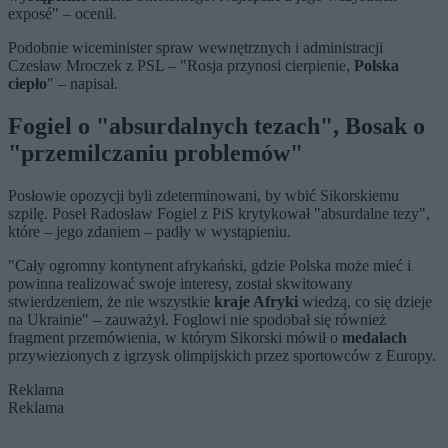
exposé" – ocenił.
Podobnie wiceminister spraw wewnętrznych i administracji
Czesław Mroczek z PSL – "Rosja przynosi cierpienie,
Polska
ciepło
" – napisał.
Fogiel o "absurdalnych tezach", Bosak o
"
przemilczaniu problemów"
Posłowie opozycji byli zdeterminowani, by wbić Sikorskiemu
szpilę. Poseł Radosław Fogiel z PiS krytykował "absurdalne tezy",
które – jego zdaniem – padły w wystąpieniu.
"Cały ogromny kontynent afrykański, gdzie Polska może mieć i
powinna realizować swoje interesy, został skwitowany
stwierdzeniem, że nie wszystkie
kraje Afryki
wiedzą, co się dzieje
na Ukrainie" – zauważył. Foglowi nie spodobał się również
fragment przemówienia, w którym Sikorski mówił o
medalach
przywiezionych z igrzysk olimpijskich przez sportowców z Europy.
Reklama
Reklama