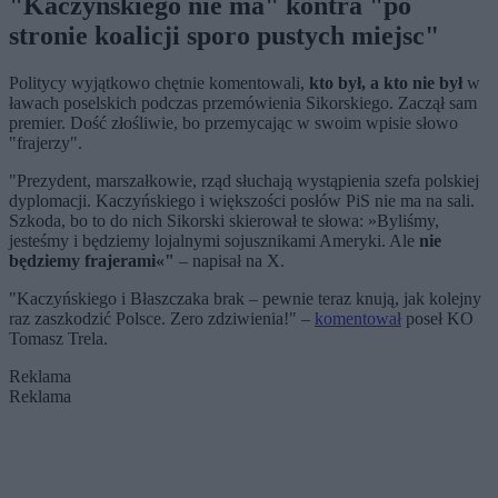
"Kaczyńskiego nie ma" kontra "po
stronie koalicji sporo pustych miejsc"
Politycy wyjątkowo chętnie komentowali,
kto był, a kto nie był
w
ławach poselskich podczas przemówienia Sikorskiego. Zaczął sam
premier. Dość złośliwie, bo przemycając w swoim wpisie słowo
"frajerzy".
"Prezydent, marszałkowie, rząd słuchają wystąpienia szefa polskiej
dyplomacji. Kaczyńskiego i większości posłów PiS nie ma na sali.
Szkoda, bo to do nich Sikorski skierował te słowa: »Byliśmy,
jesteśmy i będziemy lojalnymi sojusznikami Ameryki. Ale
nie
będziemy frajerami«"
– napisał na X.
"Kaczyńskiego i Błaszczaka brak – pewnie teraz knują, jak kolejny
raz zaszkodzić Polsce. Zero zdziwienia!" –
komentował
poseł KO
Tomasz Trela.
Reklama
Reklama