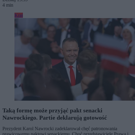
4 min
Kraj
Taką formę może przyjąć pakt senacki
Nawrockiego. Partie deklarują gotowość
Prezydent Karol Nawrocki zadeklarował chęć patronowania
prawicowemu paktowi senackiemu. Choć przedstawiciele Prawa i