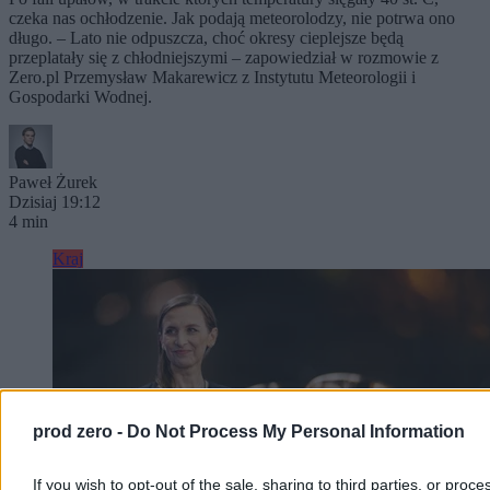
czeka nas ochłodzenie. Jak podają meteorolodzy, nie potrwa ono
długo. – Lato nie odpuszcza, choć okresy cieplejsze będą
przeplatały się z chłodniejszymi – zapowiedział w rozmowie z
Zero.pl Przemysław Makarewicz z Instytutu Meteorologii i
Gospodarki Wodnej.
Paweł Żurek
Dzisiaj 19:12
4 min
Kraj
prod zero -
Do Not Process My Personal Information
If you wish to opt-out of the sale, sharing to third parties, or proce