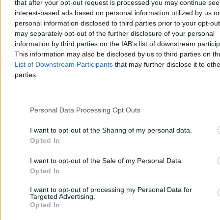
zmianie zasad współpracy z kurierami pociągnęła za sobą
that after your opt-out request is processed you may continue see
interwencję szefowej resortu pracy. Spółka zabrała głos w sprawie –
interest-based ads based on personal information utilized by us or
w liście otwartym stwierdza, że kontrole PIP prowadzone w firmie
personal information disclosed to third parties prior to your opt-ou
odbywają się pod presją polityczną i z naruszeniem prawa, a
may separately opt-out of the further disclosure of your personal
Pyszne.pl jest wykorzystywane jako swoisty kozioł ofiarny.
information by third parties on the IAB’s list of downstream partici
This information may also be disclosed by us to third parties on t
List of Downstream Participants
that may further disclose it to othe
parties.
Katarzyna Dybińska
Dzisiaj 13:32
6 min
Reklama
Personal Data Processing Opt Outs
Reklama
I want to opt-out of the Sharing of my personal data.
Opted In
I want to opt-out of the Sale of my Personal Data.
Opted In
I want to opt-out of processing my Personal Data for
Targeted Advertising.
Opted In