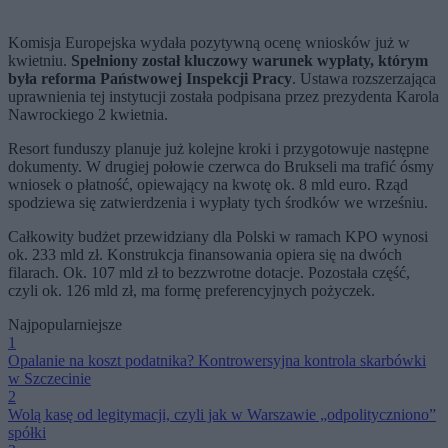
Komisja Europejska wydała pozytywną ocenę wniosków już w
kwietniu.
Spełniony został kluczowy warunek wypłaty, którym
była reforma Państwowej Inspekcji Pracy
. Ustawa rozszerzająca
uprawnienia tej instytucji została podpisana przez prezydenta Karola
Nawrockiego 2 kwietnia.
Resort funduszy planuje już kolejne kroki i przygotowuje następne
dokumenty. W drugiej połowie czerwca do Brukseli ma trafić ósmy
wniosek o płatność, opiewający na kwotę ok. 8 mld euro. Rząd
spodziewa się zatwierdzenia i wypłaty tych środków we wrześniu.
Całkowity budżet przewidziany dla Polski w ramach KPO wynosi
ok. 233 mld zł. Konstrukcja finansowania opiera się na dwóch
filarach. Ok. 107 mld zł to bezzwrotne dotacje. Pozostała część,
czyli ok. 126 mld zł, ma formę preferencyjnych pożyczek.
Najpopularniejsze
1
Opalanie na koszt podatnika? Kontrowersyjna kontrola skarbówki
w Szczecinie
2
Wolą kasę od legitymacji, czyli jak w Warszawie „odpolityczniono”
spółki