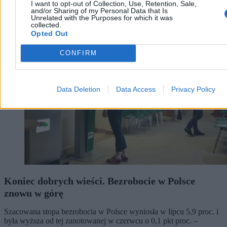
I want to opt-out of Collection, Use, Retention, Sale,
and/or Sharing of my Personal Data that Is
Unrelated with the Purposes for which it was
Biznes
collected.
Opted Out
CONFIRM
Data Deletion
Data Access
Privacy Policy
Koniec dobrych wieści. Bezrobocie w Polsce
znowu w górę
Szacowana stopa bezrobocia w Polsce wyniosła w lipcu 5,9 proc. i
była wyższa od tej zanotowanej w czerwcu o 0,1 pkt proc. –