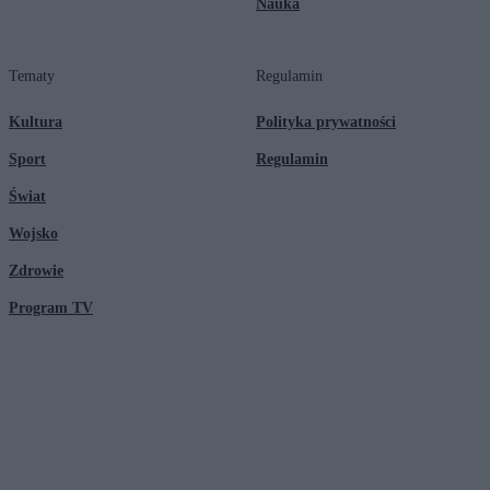
Nauka
Tematy
Regulamin
Kultura
Polityka prywatności
Sport
Regulamin
Świat
Wojsko
Zdrowie
Program TV
© 2026 Kanał Zero Spółka Akcyjna