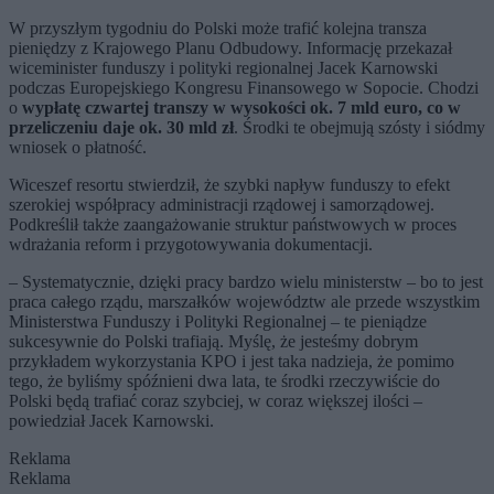
W przyszłym tygodniu do Polski może trafić kolejna transza
pieniędzy z Krajowego Planu Odbudowy. Informację przekazał
wiceminister funduszy i polityki regionalnej Jacek Karnowski
podczas Europejskiego Kongresu Finansowego w Sopocie. Chodzi
o
wypłatę czwartej transzy w wysokości ok. 7 mld euro, co w
przeliczeniu daje ok. 30 mld zł
. Środki te obejmują szósty i siódmy
wniosek o płatność.
Wiceszef resortu stwierdził, że szybki napływ funduszy to efekt
szerokiej współpracy administracji rządowej i samorządowej.
Podkreślił także zaangażowanie struktur państwowych w proces
wdrażania reform i przygotowywania dokumentacji.
– Systematycznie, dzięki pracy bardzo wielu ministerstw – bo to jest
praca całego rządu, marszałków województw ale przede wszystkim
Ministerstwa Funduszy i Polityki Regionalnej – te pieniądze
sukcesywnie do Polski trafiają. Myślę, że jesteśmy dobrym
przykładem wykorzystania KPO i jest taka nadzieja, że pomimo
tego, że byliśmy spóźnieni dwa lata, te środki rzeczywiście do
Polski będą trafiać coraz szybciej, w coraz większej ilości –
powiedział Jacek Karnowski.
Reklama
Reklama