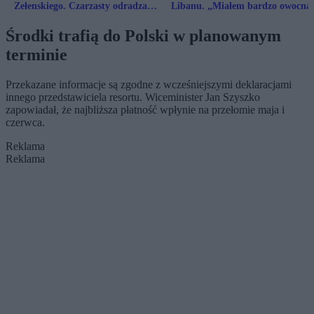
Zełenskiego. Czarzasty odradza
Libanu. „Miałem bardzo owocną
nagłe ruchy
rozmowę”
Środki trafią do Polski w planowanym
terminie
Przekazane informacje są zgodne z wcześniejszymi deklaracjami
innego przedstawiciela resortu. Wiceminister Jan Szyszko
zapowiadał, że najbliższa płatność wpłynie na przełomie maja i
czerwca.
Reklama
Reklama