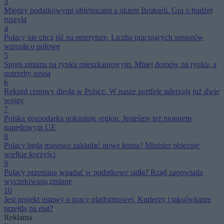
3
Między podatkowymi obietnicami a okiem Brukseli. Gra o budżet
ruszyła
4
Polacy nie chcą iść na emeryturę. Liczba pracujących seniorów
wzrosła o połowę
5
Spora zmiana na rynku mieszkaniowym. Mniej domów na rynku, a
potrzeby rosną
6
Rekord cenowy diesla w Polsce. W nasze portfele uderzają już dwie
wojny
7
Polska gospodarka nokautuje region. Jesteśmy też motorem
napędowym UE
8
Polacy będą masowo zakładać nowe konta? Minister obiecuje
wielkie korzyści
9
Polacy przestaną wpadać w podatkowe sidła? Rząd zapowiada
wyczekiwaną zmianę
10
Jest projekt ustawy o pracy platformowej. Kurierzy i taksówkarze
przejdą na etat?
Reklama