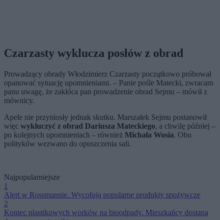
Czarzasty wyklucza posłów z obrad
Prowadzący obrady Włodzimierz Czarzasty początkowo próbował
opanować sytuację upomnieniami. – Panie pośle Matecki, zwracam
panu uwagę, że zakłóca pan prowadzenie obrad Sejmu – mówił z
mównicy.
Apele nie przyniosły jednak skutku. Marszałek Sejmu postanowił
więc
wykluczyć z obrad Dariusza Mateckiego
, a chwilę później –
po kolejnych upomnieniach – również
Michała Wosia
. Obu
polityków wezwano do opuszczenia sali.
Najpopularniejsze
1
Alert w Rossmannie. Wycofują popularne produkty spożywcze
2
Koniec plastikowych worków na bioodpady. Mieszkańcy dostaną