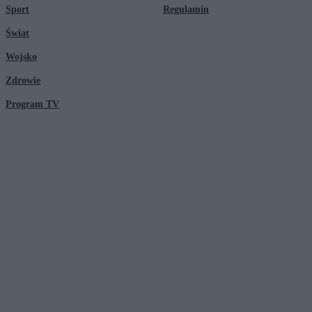
Sport
Regulamin
Świat
Wojsko
Zdrowie
Program TV
© 2026 Kanał Zero Spółka Akcyjna