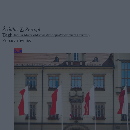
Źródła:
X
Zero.pl
,
Tagi:
Dariusz Matecki
Michał Woś
Sejm
Włodzimierz Czarzasty
Zobacz również
Kraj