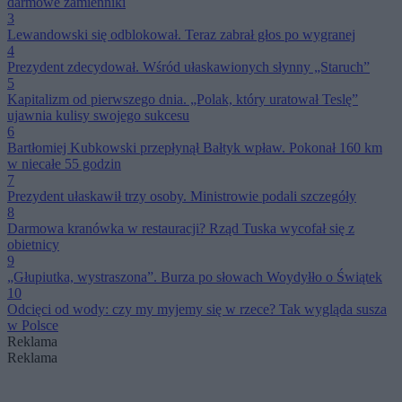
darmowe zamienniki
3
Lewandowski się odblokował. Teraz zabrał głos po wygranej
4
Prezydent zdecydował. Wśród ułaskawionych słynny „Staruch”
5
Kapitalizm od pierwszego dnia. „Polak, który uratował Teslę”
ujawnia kulisy swojego sukcesu
6
Bartłomiej Kubkowski przepłynął Bałtyk wpław. Pokonał 160 km
w niecałe 55 godzin
7
Prezydent ułaskawił trzy osoby. Ministrowie podali szczegóły
8
Darmowa kranówka w restauracji? Rząd Tuska wycofał się z
obietnicy
9
„Głupiutka, wystraszona”. Burza po słowach Woydyłło o Świątek
10
Odcięci od wody: czy my myjemy się w rzece? Tak wygląda susza
w Polsce
Reklama
Reklama