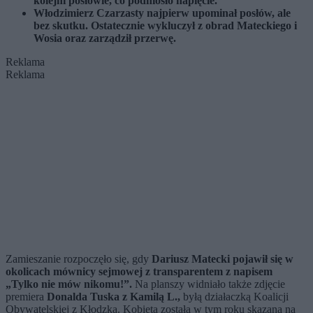
kolejni posłowie, co podniosło napięcie.
Włodzimierz Czarzasty najpierw upominał posłów, ale
bez skutku. Ostatecznie wykluczył z obrad Mateckiego i
Wosia oraz zarządził przerwę.
Reklama
Reklama
Zamieszanie rozpoczęło się, gdy
Dariusz Matecki pojawił się w
okolicach mównicy sejmowej z transparentem z napisem
„Tylko nie mów nikomu!”.
Na planszy widniało także zdjęcie
premiera
Donalda Tuska z Kamilą L.,
byłą działaczką Koalicji
Obywatelskiej z Kłodzka. Kobieta została w tym roku skazana na