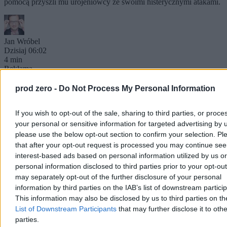
pomocą przyszli mu urojeniowcy ze swoimi histerycznymi atakami.
Jan Wróbel
Dzisiaj 06:02
4 min
Reklama
Reklama
prod zero -
Do Not Process My Personal Information
If you wish to opt-out of the sale, sharing to third parties, or proce
your personal or sensitive information for targeted advertising by 
please use the below opt-out section to confirm your selection. Pl
that after your opt-out request is processed you may continue see
interest-based ads based on personal information utilized by us or
personal information disclosed to third parties prior to your opt-ou
may separately opt-out of the further disclosure of your personal
information by third parties on the IAB’s list of downstream partici
This information may also be disclosed by us to third parties on t
List of Downstream Participants
that may further disclose it to othe
Kraj
parties.