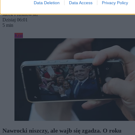
Data Deletion
Data Access
Privacy Policy
Jacek Prusinowski
Dzisiaj 06:01
5 min
Kraj
Nawrocki niszczy, ale wajb się zgadza. O roku