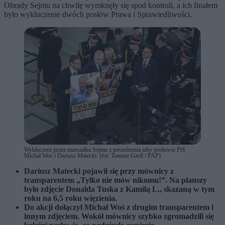
Obrady Sejmu na chwilę wymknęły się spod kontroli, a ich finałem
było wykluczenie dwóch posłów Prawa i Sprawiedliwości.
Wykluczeni przez marszałka Sejmu z posiedzenia izby posłowie PiS
Michał Woś i Dariusz Matecki. (fot. Tomasz Gzell / PAP)
Dariusz Matecki pojawił się przy mównicy z
transparentem „Tylko nie mów nikomu!”. Na planszy
było zdjęcie Donalda Tuska z Kamilą L., skazaną w tym
roku na 6,5 roku więzienia.
Do akcji dołączył Michał Woś z drugim transparentem i
innym zdjęciem. Wokół mównicy szybko zgromadzili się