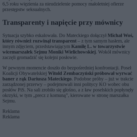
6,5 roku więzienia za nieudzielenie pomocy małoletniej ofierze
przestępstw seksualnych.
Transparenty i napięcie przy mównicy
Sytuacja szybko eskalowała. Do Mateckiego dołączył
Michał Woś,
który również rozwinął transparent
– z tym samym hasłem, ale
innym zdjęciem, przedstawiającym
Kamilę L. w towarzystwie
wicemarszałek Sejmu Moniki Wielichowskiej
. Wokół mównicy
zaczęli gromadzić się kolejni posłowie.
W pewnym momencie doszło do bezpośredniej konfrontacji. Poseł
Koalicji Obywatelskiej
Witold Zembaczyński próbował wyrwać
baner z rąk Dariusza Mateckiego
. Podobne próby – już w trakcie
zarządzonej przerwy – podejmowali inni politycy KO wobec obu
posłów PiS. Na sali zrobiło się głośno, a z ław poselskich popłynęły
okrzyki, w tym „precz z komuną”, kierowane w stronę marszałka
Sejmu.
Reklama
Reklama