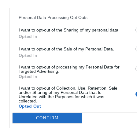
Personal Data Processing Opt Outs
I want to opt-out of the Sharing of my personal data.
Opted In
I want to opt-out of the Sale of my Personal Data.
Opted In
I want to opt-out of processing my Personal Data for
Targeted Advertising.
Opted In
Rok prezydentury Karola Nawrockiego.
I want to opt-out of Collection, Use, Retention, Sale,
and/or Sharing of my Personal Data that Is
Sprawdzamy, jak realizuje swój Plan 21
Unrelated with the Purposes for which it was
collected.
– Jestem skuteczny dla Polski i będę skuteczny dla Polski, realizując
Opted Out
plan 21 – zapowiadał w marcu ubiegłego roku Karol Nawrocki,
wtedy kandydat na prezydenta. Minęło dokładnie 12 miesięcy od
CONFIRM
kiedy objął najwyższy urząd w państwie, czas sprawdzić jak jak
kampanijne deklaracje mają się do rzeczywistości.