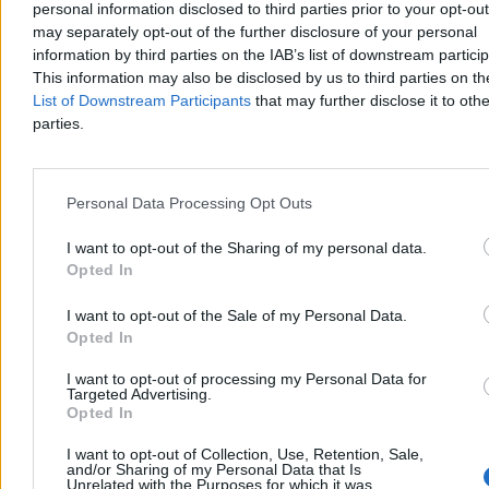
personal information disclosed to third parties prior to your opt-ou
pokryje nawet połowy kosztu statystycznej wyprawki.
may separately opt-out of the further disclosure of your personal
information by third parties on the IAB’s list of downstream partici
This information may also be disclosed by us to third parties on t
Katarzyna Dybińska
List of Downstream Participants
that may further disclose it to othe
Dzisiaj 10:12
parties.
4 min
Reklama
Reklama
Personal Data Processing Opt Outs
I want to opt-out of the Sharing of my personal data.
Opted In
I want to opt-out of the Sale of my Personal Data.
Opted In
I want to opt-out of processing my Personal Data for
Targeted Advertising.
Opted In
I want to opt-out of Collection, Use, Retention, Sale,
Biznes
and/or Sharing of my Personal Data that Is
Unrelated with the Purposes for which it was