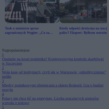
Tusk o ministrze spraw
Kiedy odpuści drożyzna na stacj
zagranicznych Węgier: „Co za
paliw? Ekspert: Byłbym ostrożny
hańba”. Szijjártó odpowiada
Najpopularniejsze
1
Opalanie na koszt podatnika? Kontrowersyjna kontrola skarbówki
w Szczecinie
2
Wolą kasę od legitymacji, czyli jak w Warszawie „odpolityczniono”
spółki
3
Między podatkowymi obietnicami a okiem Brukseli. Gra o budżet
ruszyła
4
Polacy nie chcą iść na emeryturę. Liczba pracujących seniorów
wzrosła o połowę
5