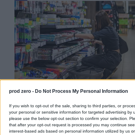
prod zero -
Do Not Process My Personal Information
„Dobry Start” to za mało. Drożyzna uderza w
kieszenie rodziców
If you wish to opt-out of the sale, sharing to third parties, or proce
Sierpień to czas kompletowania wyprawek szkolnych. Od kilku lat
your personal or sensitive information for targeted advertising by 
rodzice uczniów mogą liczyć na zastrzyk gotówki w ramach
please use the below opt-out section to confirm your selection. Pl
rządowego programu „Dobry Start”. Wypłacana kwota – 300 zł na
that after your opt-out request is processed you may continue see
dziecko – jest taka sama od ośmiu lat, a w tym czasie inflacja nie
interest-based ads based on personal information utilized by us or
stała w miejscu. W tym roku, jak pokazują badania, „300 plus” nie