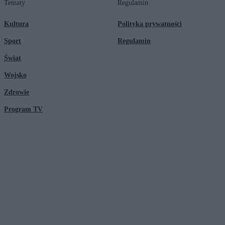
Tematy
Regulamin
Kultura
Polityka prywatności
Sport
Regulamin
Świat
Wojsko
Zdrowie
Program TV
© 2026 Kanał Zero Spółka Akcyjna