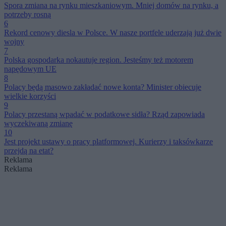
Spora zmiana na rynku mieszkaniowym. Mniej domów na rynku, a
potrzeby rosną
6
Rekord cenowy diesla w Polsce. W nasze portfele uderzają już dwie
wojny
7
Polska gospodarka nokautuje region. Jesteśmy też motorem
napędowym UE
8
Polacy będą masowo zakładać nowe konta? Minister obiecuje
wielkie korzyści
9
Polacy przestaną wpadać w podatkowe sidła? Rząd zapowiada
wyczekiwaną zmianę
10
Jest projekt ustawy o pracy platformowej. Kurierzy i taksówkarze
przejdą na etat?
Reklama
Reklama