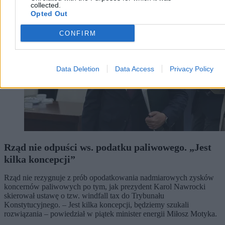
collected.
Opted Out
CONFIRM
Data Deletion
Data Access
Privacy Policy
Rząd nie odpuści ws. podatku paliwowego. „Jest
kilka koncepcji”
Rząd nie rezygnuje z prób opodatkowania nadmiarowych zysków
koncernów paliwowych po tym, jak prezydent Karol Nawrocki
skierował ustawę o tzw. windfall tax do Trybunału
Konstytucyjnego. – Jest kilka koncepcji, będziemy szukali
rozwiązania – powiedział w piątek minister energii Miłosz Motyka.