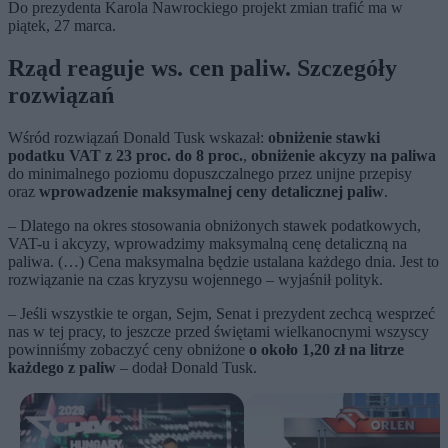
Do prezydenta Karola Nawrockiego projekt zmian trafić ma w
piątek, 27 marca.
Rząd reaguje ws. cen paliw. Szczegóły
rozwiązań
Wśród rozwiązań Donald Tusk wskazał:
obniżenie stawki
podatku VAT z 23 proc. do 8 proc.
,
obniżenie akcyzy na paliwa
do minimalnego poziomu dopuszczalnego przez unijne przepisy
oraz
wprowadzenie maksymalnej ceny detalicznej paliw
.
– Dlatego na okres stosowania obniżonych stawek podatkowych,
VAT-u i akcyzy, wprowadzimy maksymalną cenę detaliczną na
paliwa. (…) Cena maksymalna będzie ustalana każdego dnia. Jest to
rozwiązanie na czas kryzysu wojennego – wyjaśnił polityk.
– Jeśli wszystkie te organ, Sejm, Senat i prezydent zechcą wesprzeć
nas w tej pracy, to jeszcze przed świętami wielkanocnymi wszyscy
powinniśmy zobaczyć ceny obniżone
o około 1,20 zł na litrze
każdego z paliw
– dodał Donald Tusk.