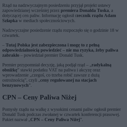
Rząd na nadzwyczajnym posiedzeniu przyjął projekt ustawy
zapowiedzianej wcześniej przez
premiera Donalda Tuska
, a
dotyczącej cen paliw. Informację ogłosił r
zecznik rządu Adam
Szłapka
w mediach społecznościowych.
Nadzwyczajne posiedzenie rządu rozpoczęło się o godzinie 18 w
czwartek.
–
Tutaj Polska jest zabezpieczona i mogę to z pełną
odpowiedzialnością powiedzieć – nie ma ryzyka, żeby paliwa
zabrakło
– powiedział premier Donald Tusk.
Premier przypomniał decyzję, jaką podjął rząd – „
radykalną
obniżkę
” stawki podatku VAT na paliwa i akcyzę oraz
wprowadzenie „czegoś, co trzeba robić zawsze z dużą
ostrożnością”, czyli „
ceny regulowanej na stacjach
benzynowych
”.
CPN – Ceny Paliwa Niżej
Pomysły rządu na walkę z wysokimi cenami paliw ogłosił premier
Donald Tusk podczas zwołanej w czwartek konferencji prasowej.
Pakiet nazwał „
CPN – Ceny Paliwa Niżej
”.