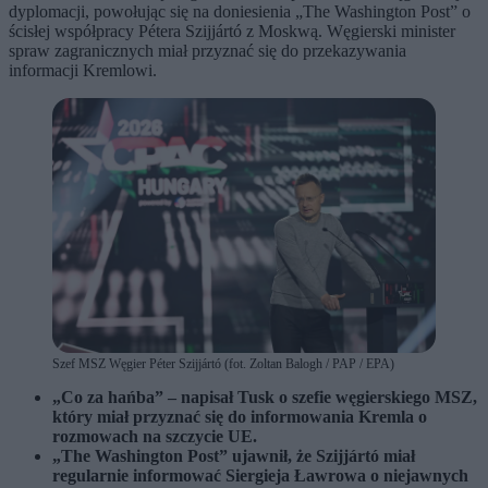
dyplomacji, powołując się na doniesienia „The Washington Post” o
ścisłej współpracy Pétera Szijjártó z Moskwą. Węgierski minister
spraw zagranicznych miał przyznać się do przekazywania
informacji Kremlowi.
Szef MSZ Węgier Péter Szijjártó (fot. Zoltan Balogh / PAP / EPA)
„Co za hańba” – napisał Tusk o szefie węgierskiego MSZ,
który miał przyznać się do informowania Kremla o
rozmowach na szczycie UE.
„The Washington Post” ujawnił, że Szijjártó miał
regularnie informować Siergieja Ławrowa o niejawnych