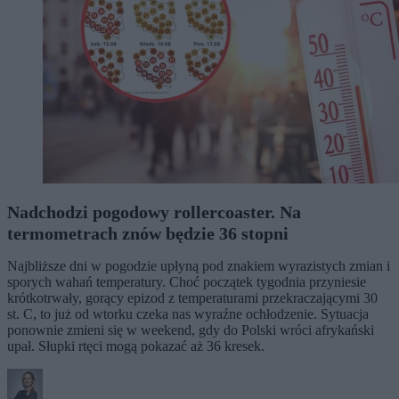
Nadchodzi pogodowy rollercoaster. Na
termometrach znów będzie 36 stopni
Najbliższe dni w pogodzie upłyną pod znakiem wyrazistych zmian i
sporych wahań temperatury. Choć początek tygodnia przyniesie
krótkotrwały, gorący epizod z temperaturami przekraczającymi 30
st. C, to już od wtorku czeka nas wyraźne ochłodzenie. Sytuacja
ponownie zmieni się w weekend, gdy do Polski wróci afrykański
upał. Słupki rtęci mogą pokazać aż 36 kresek.