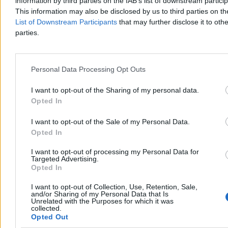
information by third parties on the IAB’s list of downstream partici
This information may also be disclosed by us to third parties on t
List of Downstream Participants
that may further disclose it to othe
Rolnik zaorał nową drogę. Usłyszał zarzut, grozi
parties.
mu do 10 lat więzienia
Uszkodzenie nowo wyremontowanej nawierzchni na ulicy
Rybackiej w gliwickiej dzielnicy Ostropa skończyło się surowymi
Personal Data Processing Opt Outs
konsekwencjami dla lokalnego gospodarza. Rolnik, który zaorał
pługiem świeży asfalt, usłyszał zarzut zniszczenia mienia o znacznej
I want to opt-out of the Sharing of my personal data.
wartości. Prokuratura wystąpiła o jego tymczasowe aresztowanie.
Opted In
I want to opt-out of the Sale of my Personal Data.
Opted In
Agnieszka Waś-Turecka
Dzisiaj 12:14
I want to opt-out of processing my Personal Data for
3 min
Targeted Advertising.
Opted In
Kraj
I want to opt-out of Collection, Use, Retention, Sale,
and/or Sharing of my Personal Data that Is
Unrelated with the Purposes for which it was
collected.
Opted Out