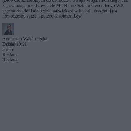
gotowość sił zbrojnych do obchodów Święta Wojska Polskiego. Jak
zapowiadają przedstawiciele MON oraz Sztabu Generalnego WP,
tegoroczna defilada będzie największą w historii, prezentującą
nowoczesny sprzęt i potencjał sojuszników.
Agnieszka Waś-Turecka
Dzisiaj 10:21
5 min
Reklama
Reklama