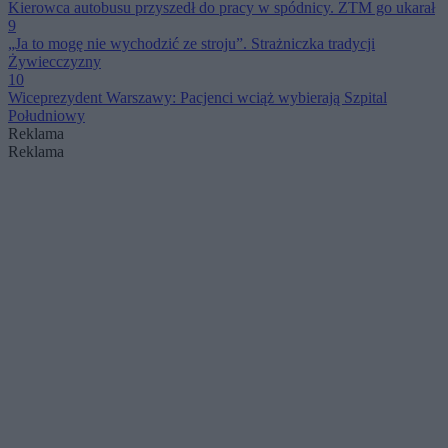
Kierowca autobusu przyszedł do pracy w spódnicy. ZTM go ukarał
9
„Ja to mogę nie wychodzić ze stroju”. Strażniczka tradycji
Żywiecczyzny
10
Wiceprezydent Warszawy: Pacjenci wciąż wybierają Szpital
Południowy
Reklama
Reklama