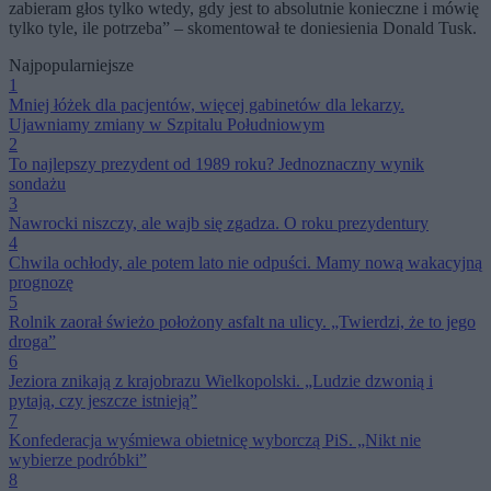
zabieram głos tylko wtedy, gdy jest to absolutnie konieczne i mówię
tylko tyle, ile potrzeba” – skomentował te doniesienia Donald Tusk.
Najpopularniejsze
1
Mniej łóżek dla pacjentów, więcej gabinetów dla lekarzy.
Ujawniamy zmiany w Szpitalu Południowym
2
To najlepszy prezydent od 1989 roku? Jednoznaczny wynik
sondażu
3
Nawrocki niszczy, ale wajb się zgadza. O roku prezydentury
4
Chwila ochłody, ale potem lato nie odpuści. Mamy nową wakacyjną
prognozę
5
Rolnik zaorał świeżo położony asfalt na ulicy. „Twierdzi, że to jego
droga”
6
Jeziora znikają z krajobrazu Wielkopolski. „Ludzie dzwonią i
pytają, czy jeszcze istnieją”
7
Konfederacja wyśmiewa obietnicę wyborczą PiS. „Nikt nie
wybierze podróbki”
8