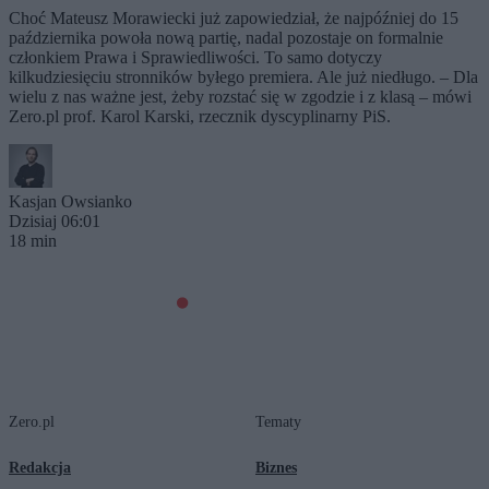
Choć Mateusz Morawiecki już zapowiedział, że najpóźniej do 15
października powoła nową partię, nadal pozostaje on formalnie
członkiem Prawa i Sprawiedliwości. To samo dotyczy
kilkudziesięciu stronników byłego premiera. Ale już niedługo. – Dla
wielu z nas ważne jest, żeby rozstać się w zgodzie i z klasą – mówi
Zero.pl prof. Karol Karski, rzecznik dyscyplinarny PiS.
Kasjan Owsianko
Dzisiaj 06:01
18 min
Zero.pl
Tematy
Redakcja
Biznes