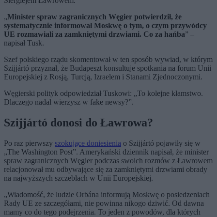
Siergiejem Ławrowem.
„
Minister spraw zagranicznych Węgier potwierdził, że
systematycznie informował Moskwę o tym, o czym przywódcy
UE rozmawiali za zamkniętymi drzwiami. Co za hańba
” –
napisał Tusk.
Szef polskiego rządu skomentował w ten sposób wywiad, w którym
Szijjártó przyznał, że Budapeszt konsultuje spotkania na forum Unii
Europejskiej z Rosją, Turcją, Izraelem i Stanami Zjednoczonymi.
Węgierski polityk odpowiedział Tuskowi: „To kolejne kłamstwo.
Dlaczego nadal wierzysz w fake newsy?”.
Szijjártó donosi do Ławrowa?
Po raz pierwszy
szokujące doniesienia
o Szijjártó pojawiły się w
„The Washington Post”. Amerykański dziennik napisał, że minister
spraw zagranicznych Węgier podczas swoich rozmów z Ławrowem
relacjonował mu odbywające się za zamkniętymi drzwiami obrady
na najwyższych szczeblach w Unii Europejskiej.
„Wiadomość, że ludzie Orbána informują Moskwę o posiedzeniach
Rady UE ze szczegółami, nie powinna nikogo dziwić. Od dawna
mamy co do tego podejrzenia. To jeden z powodów, dla których