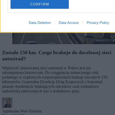
CONFIRM
Data Deletion
Data Access
Privacy Policy
Zostało 150 km. Czego brakuje do docelowej sieci
autostrad?
Większość planowanej sieci autostrad w Polsce jest już
udostępniona kierowcom. Do osiągnięcia ostatecznego celu
podanego w rządowych rozporządzeniach brakuje niecałych 150
kilometrów. Generalna Dyrekcja Dróg Krajowych i Autostrad
planuje domknięcie brakujących odcinków oraz rozbudowę
najbardziej zatłoczonych tras o dodatkowe pasy.
Agnieszka Waś-Turecka