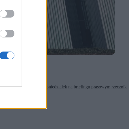
ajwyższego.
ższego.
wego prezesa podał w poniedziałek na briefingu prasowym rzecznik