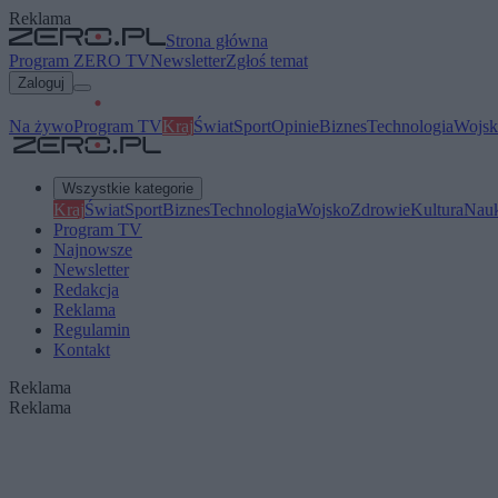
Reklama
Strona główna
Program ZERO TV
Newsletter
Zgłoś temat
Zaloguj
Na żywo
Program TV
Kraj
Świat
Sport
Opinie
Biznes
Technologia
Wojsk
Wszystkie kategorie
Kraj
Świat
Sport
Biznes
Technologia
Wojsko
Zdrowie
Kultura
Nau
Program TV
Najnowsze
Newsletter
Redakcja
Reklama
Regulamin
Kontakt
Reklama
Reklama