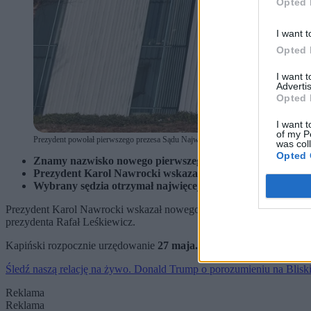
Opted 
I want t
Opted 
I want 
Advertis
Opted 
I want t
of my P
Prezydent powołał pierwszego prezesa Sądu Najwyższego. (fot. Albert Zawada / PA
was col
Opted 
Znamy nazwisko nowego pierwszego prezesa Sądu Najwyż
Prezydent Karol Nawrocki wskazał na to stanowisko doświ
Wybrany sędzia otrzymał najwięcej głosów spośród pięci
Prezydent Karol Nawrocki wskazał nowego pierwszego prezesa Sądu
prezydenta Rafał Leśkiewicz.
Kapiński rozpocznie urzędowanie
27 maja.
Śledź naszą relację na żywo. Donald Trump o porozumieniu na Blis
Reklama
Reklama