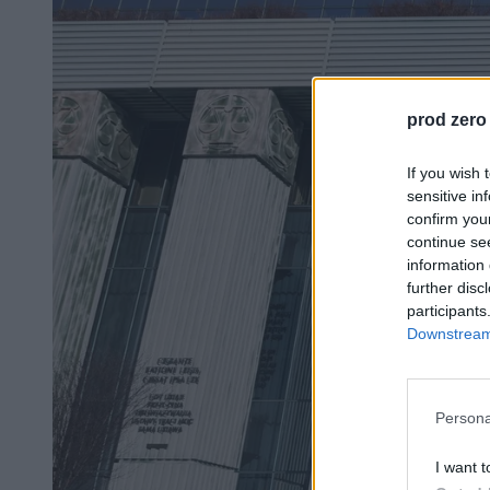
prod zero
If you wish 
sensitive in
confirm you
continue se
information 
further disc
participants
Downstream 
Persona
I want t