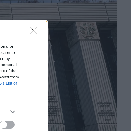
sonal or
ection to
ou may
 personal
out of the
 downstream
B’s List of