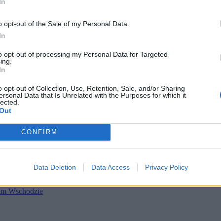
In
o opt-out of the Sale of my Personal Data.
In
to opt-out of processing my Personal Data for Targeted
ing.
In
o opt-out of Collection, Use, Retention, Sale, and/or Sharing
ersonal Data that Is Unrelated with the Purposes for which it
P)
lected.
Out
szego.
adczonego sędziego, który zasiada obecnie w Izbie Karnej Sądu N
u kandydatów wyłonionych przez zgromadzenie ogólne Sądu Najwy
CONFIRM
 Najwyższego – zostanie nim sędzia
Zbigniew Kapiński.
Nazwisko no
Data Deletion
Data Access
Privacy Policy
kim Wschodzie