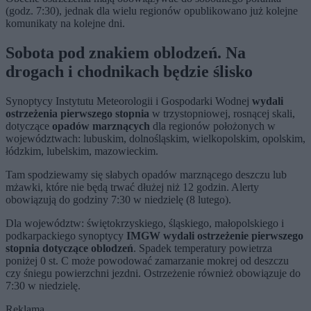
(godz. 7:30), jednak dla wielu regionów opublikowano już kolejne
komunikaty na kolejne dni.
Sobota pod znakiem oblodzeń. Na
drogach i chodnikach będzie ślisko
Synoptycy Instytutu Meteorologii i Gospodarki Wodnej
wydali
ostrzeżenia pierwszego stopnia
w trzystopniowej, rosnącej skali,
dotyczące
opadów marznących
dla regionów położonych w
województwach: lubuskim, dolnośląskim, wielkopolskim, opolskim,
łódzkim, lubelskim, mazowieckim.
Tam spodziewamy się słabych opadów marznącego deszczu lub
mżawki, które nie będą trwać dłużej niż 12 godzin. Alerty
obowiązują do godziny 7:30 w niedzielę (8 lutego).
Dla województw: świętokrzyskiego, śląskiego, małopolskiego i
podkarpackiego synoptycy
IMGW wydali ostrzeżenie pierwszego
stopnia dotyczące oblodzeń
. Spadek temperatury powietrza
poniżej 0 st. C może powodować zamarzanie mokrej od deszczu
czy śniegu powierzchni jezdni. Ostrzeżenie również obowiązuje do
7:30 w niedzielę.
Reklama