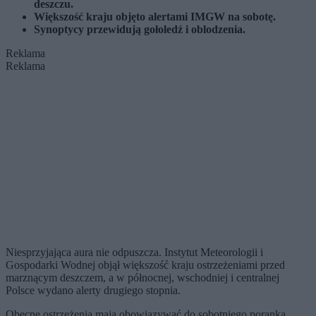
deszczu.
Większość kraju objęto alertami IMGW na sobotę.
Synoptycy przewidują gołoledź i oblodzenia.
Reklama
Reklama
Niesprzyjająca aura nie odpuszcza. Instytut Meteorologii i
Gospodarki Wodnej objął większość kraju ostrzeżeniami przed
marznącym deszczem, a w północnej, wschodniej i centralnej
Polsce wydano alerty drugiego stopnia.
Obecne ostrzeżenia mają obowiązywać do sobotniego poranka