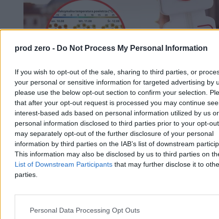
prod zero -
Do Not Process My Personal Information
If you wish to opt-out of the sale, sharing to third parties, or proce
your personal or sensitive information for targeted advertising by 
please use the below opt-out section to confirm your selection. Pl
that after your opt-out request is processed you may continue see
interest-based ads based on personal information utilized by us or
personal information disclosed to third parties prior to your opt-ou
may separately opt-out of the further disclosure of your personal
Nadchodzi pogodowy rollercoaster. Na
information by third parties on the IAB’s list of downstream partici
termometrach znów będzie 36 stopni
This information may also be disclosed by us to third parties on t
List of Downstream Participants
that may further disclose it to othe
Najbliższe dni w pogodzie upłyną pod znakiem wyrazistych zmian i
parties.
sporych wahań temperatury. Choć początek tygodnia przyniesie
krótkotrwały, gorący epizod z temperaturami przekraczającymi 30
st. C, to już od wtorku czeka nas wyraźne ochłodzenie. Sytuacja
ponownie zmieni się w weekend, gdy do Polski wróci afrykański
Personal Data Processing Opt Outs
upał. Słupki rtęci mogą pokazać aż 36 kresek.