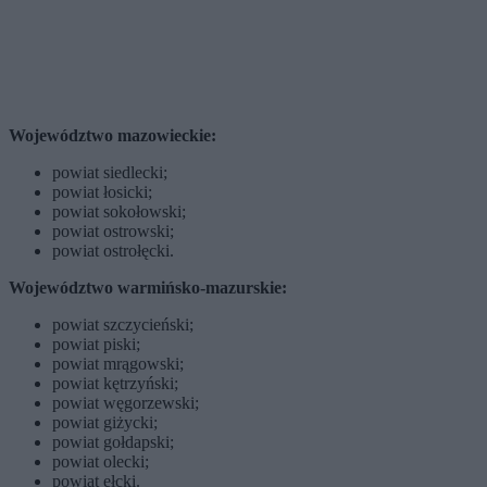
Województwo mazowieckie:
powiat siedlecki;
powiat łosicki;
powiat sokołowski;
powiat ostrowski;
powiat ostrołęcki.
Województwo warmińsko-mazurskie:
powiat szczycieński;
powiat piski;
powiat mrągowski;
powiat kętrzyński;
powiat węgorzewski;
powiat giżycki;
powiat gołdapski;
powiat olecki;
powiat ełcki.