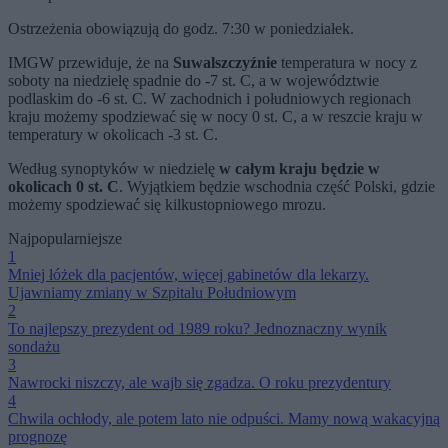
Ostrzeżenia obowiązują do godz. 7:30 w poniedziałek.
IMGW przewiduje, że na
Suwalszczyźnie
temperatura w nocy z
soboty na niedzielę spadnie do -7 st. C, a w województwie
podlaskim do -6 st. C. W zachodnich i południowych regionach
kraju możemy spodziewać się w nocy 0 st. C, a w reszcie kraju w
temperatury w okolicach -3 st. C.
Według synoptyków w niedzielę
w całym kraju będzie w
okolicach 0 st. C
. Wyjątkiem będzie wschodnia część Polski, gdzie
możemy spodziewać się kilkustopniowego mrozu.
Najpopularniejsze
1
Mniej łóżek dla pacjentów, więcej gabinetów dla lekarzy.
Ujawniamy zmiany w Szpitalu Południowym
2
To najlepszy prezydent od 1989 roku? Jednoznaczny wynik
sondażu
3
Nawrocki niszczy, ale wajb się zgadza. O roku prezydentury
4
Chwila ochłody, ale potem lato nie odpuści. Mamy nową wakacyjną
prognozę