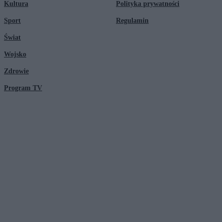
Kultura
Polityka prywatności
Sport
Regulamin
Świat
Wojsko
Zdrowie
Program TV
© 2026 Kanał Zero Spółka Akcyjna