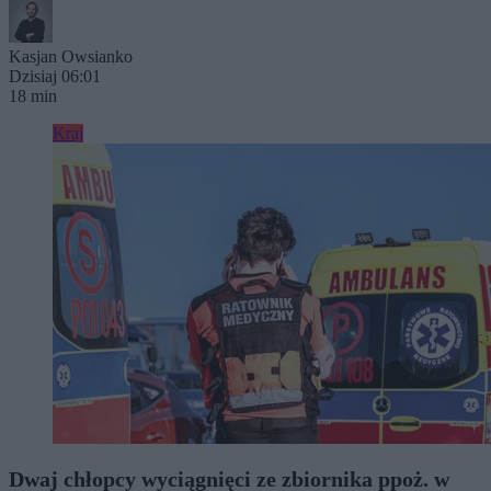
Kasjan Owsianko
Dzisiaj 06:01
18 min
Kraj
Dwaj chłopcy wyciągnięci ze zbiornika ppoż. w