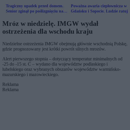
Tragiczny upadek przed domem.
Poważna awaria ciepłownicza w
Senior zginął po poślizgnięciu na
Gdańsku i Sopocie. Ludzie ratują
gołoledzi
w wypożyczalni
Mróz w niedzielę. IMGW wydał
ostrzeżenia dla wschodu kraju
Niedzielne ostrzeżenia IMGW obejmują głównie wschodnią Polskę,
gdzie prognozowany jest krótki powrót silnych mrozów.
Alert pierwszego stopnia – dotyczący temperatur minimalnych od
-25 do -15 st. C – wydano dla województw podlaskiego i
lubelskiego oraz wybranych obszarów województw warmińsko-
mazurskiego i mazowieckiego.
Reklama
Reklama