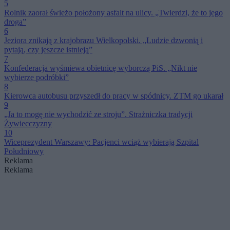
5
Rolnik zaorał świeżo położony asfalt na ulicy. „Twierdzi, że to jego
droga”
6
Jeziora znikają z krajobrazu Wielkopolski. „Ludzie dzwonią i
pytają, czy jeszcze istnieją”
7
Konfederacja wyśmiewa obietnicę wyborczą PiS. „Nikt nie
wybierze podróbki”
8
Kierowca autobusu przyszedł do pracy w spódnicy. ZTM go ukarał
9
„Ja to mogę nie wychodzić ze stroju”. Strażniczka tradycji
Żywiecczyzny
10
Wiceprezydent Warszawy: Pacjenci wciąż wybierają Szpital
Południowy
Reklama
Reklama