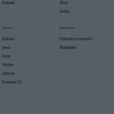
Kontakt
Moto
Nauka
Tematy
Regulamin
Kultura
Polityka prywatności
Sport
Regulamin
Świat
Wojsko
Zdrowie
Program TV
© 2026 Kanał Zero Spółka Akcyjna