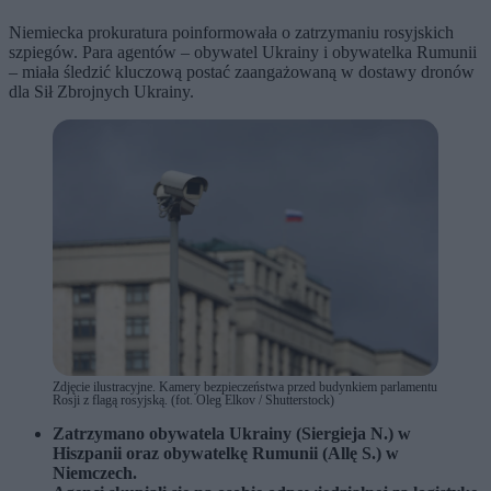
Niemiecka prokuratura poinformowała o zatrzymaniu rosyjskich
szpiegów. Para agentów – obywatel Ukrainy i obywatelka Rumunii
– miała śledzić kluczową postać zaangażowaną w dostawy dronów
dla Sił Zbrojnych Ukrainy.
Zdjęcie ilustracyjne. Kamery bezpieczeństwa przed budynkiem parlamentu
Rosji z flagą rosyjską. (fot. Oleg Elkov / Shutterstock)
Zatrzymano obywatela Ukrainy (Siergieja N.) w
Hiszpanii oraz obywatelkę Rumunii (Allę S.) w
Niemczech.