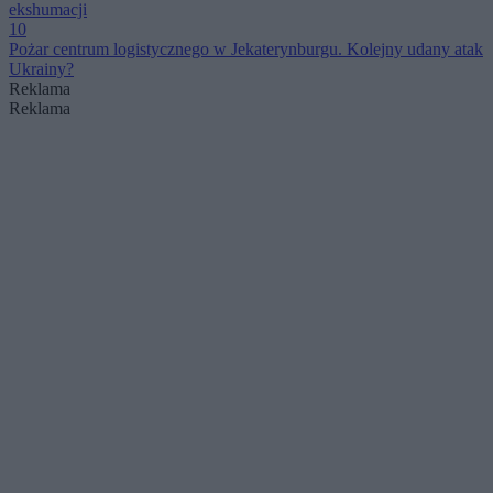
ekshumacji
10
Pożar centrum logistycznego w Jekaterynburgu. Kolejny udany atak
Ukrainy?
Reklama
Reklama