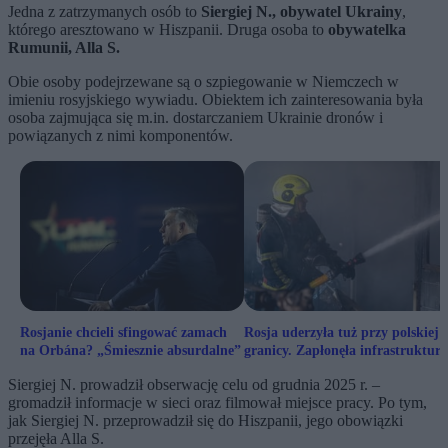
Jedna z zatrzymanych osób to
Siergiej N., obywatel Ukrainy
,
którego aresztowano w Hiszpanii. Druga osoba to
obywatelka
Rumunii, Alla S.
Obie osoby podejrzewane są o szpiegowanie w Niemczech w
imieniu rosyjskiego wywiadu. Obiektem ich zainteresowania była
osoba zajmująca się m.in. dostarczaniem Ukrainie dronów i
powiązanych z nimi komponentów.
Rosjanie chcieli sfingować zamach
Rosja uderzyła tuż przy polskiej
na Orbána? „Śmiesznie absurdalne”
granicy. Zapłonęła infrastruktura
energetyczna
Siergiej N. prowadził obserwację celu od grudnia 2025 r. –
gromadził informacje w sieci oraz filmował miejsce pracy. Po tym,
jak Siergiej N. przeprowadził się do Hiszpanii, jego obowiązki
przejęła Alla S.