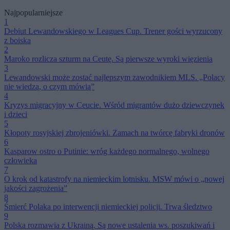
Najpopularniejsze
1
Debiut Lewandowskiego w Leagues Cup. Trener gości wyrzucony
z boiska
2
Maroko rozlicza szturm na Ceutę. Są pierwsze wyroki więzienia
3
Lewandowski może zostać najlepszym zawodnikiem MLS. „Polacy
nie wiedzą, o czym mówią”
4
Kryzys migracyjny w Ceucie. Wśród migrantów dużo dziewczynek
i dzieci
5
Kłopoty rosyjskiej zbrojeniówki. Zamach na twórcę fabryki dronów
6
Kasparow ostro o Putinie: wróg każdego normalnego, wolnego
człowieka
7
O krok od katastrofy na niemieckim lotnisku. MSW mówi o „nowej
jakości zagrożenia”
8
Śmierć Polaka po interwencji niemieckiej policji. Trwa śledztwo
9
Polska rozmawia z Ukrainą. Są nowe ustalenia ws. poszukiwań i