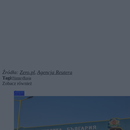
Źródła:
Zero.pl
Agencja Reutera
,
Tagi:
Niemcy
Rosja
Zobacz również
Świat