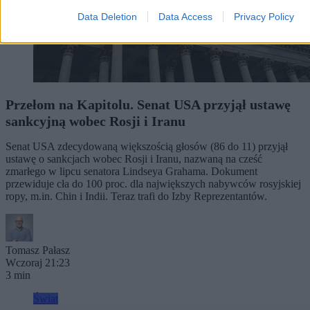
Data Deletion
Data Access
Privacy Policy
Przełom na Kapitolu. Senat USA przyjął ustawę
sankcyjną wobec Rosji i Iranu
Senat USA zdecydowaną większością głosów (86 do 11) przyjął
ustawę o sankcjach wobec Rosji i Iranu, nazwaną na cześć
zmarłego w lipcu senatora Lindseya Grahama. Dokument
przewiduje cła do 100 proc. dla największych nabywców rosyjskiej
ropy, m.in. Chin i Indii. Teraz trafi do Izby Reprezentantów.
Tomasz Pałasz
Wczoraj 21:23
3 min
Świat