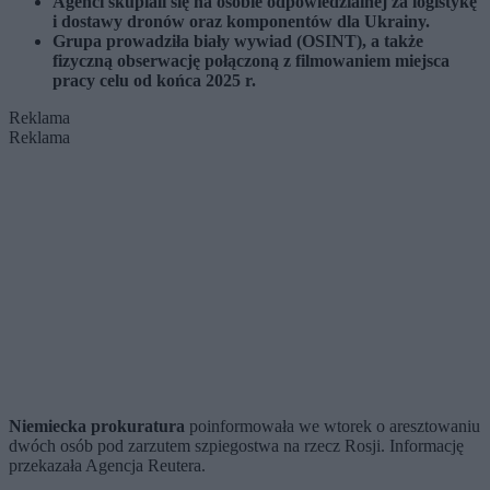
Agenci skupiali się na osobie odpowiedzialnej za logistykę
i dostawy dronów oraz komponentów dla Ukrainy.
Grupa prowadziła biały wywiad (OSINT), a także
fizyczną obserwację połączoną z filmowaniem miejsca
pracy celu od końca 2025 r.
Reklama
Reklama
Niemiecka prokuratura
poinformowała we wtorek o aresztowaniu
dwóch osób pod zarzutem szpiegostwa na rzecz Rosji. Informację
przekazała Agencja Reutera.