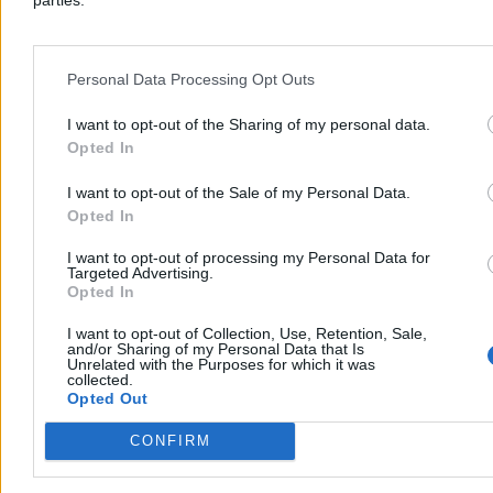
Książka zwrócona do biblioteki po 150 lat. „Była
w dobrym stanie”
Znaleziona w kominku książka została zwrócona do biblioteki w
Personal Data Processing Opt Outs
Australii po 150 latach. Przypuszcza się, że za jej przetrzymanie był
odpowiedzialny kamieniarski czeladnik, który wcześniej pracował
I want to opt-out of the Sharing of my personal data.
przy budowie parlamentu w Londynie – poinformowała agencja
Opted In
BBC.
I want to opt-out of the Sale of my Personal Data.
Opted In
Paweł Żurek
Dzisiaj 12:25
I want to opt-out of processing my Personal Data for
Targeted Advertising.
3 min
Opted In
Świat
I want to opt-out of Collection, Use, Retention, Sale,
and/or Sharing of my Personal Data that Is
Unrelated with the Purposes for which it was
collected.
Opted Out
CONFIRM