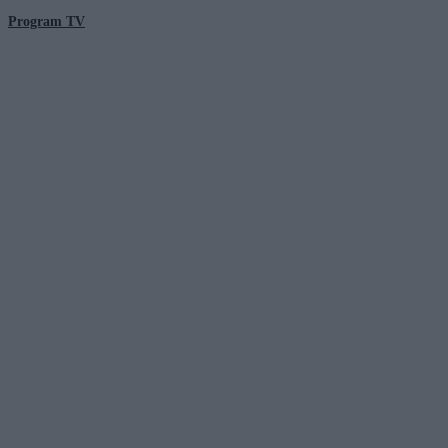
Program TV
© 2026 Kanał Zero Spółka Akcyjna