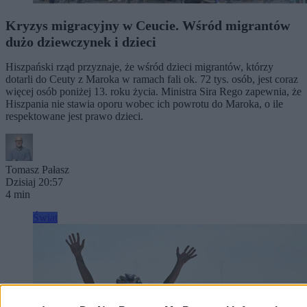
Kryzys migracyjny w Ceucie. Wśród migrantów
dużo dziewczynek i dzieci
Hiszpański rząd przyznaje, że wśród dzieci migrantów, którzy
dotarli do Ceuty z Maroka w ramach fali ok. 72 tys. osób, jest coraz
więcej osób poniżej 13. roku życia. Ministra Sira Rego zapewnia, że
Hiszpania nie stawia oporu wobec ich powrotu do Maroka, o ile
respektowane jest prawo dzieci.
Tomasz Pałasz
Dzisiaj 20:57
4 min
Świat