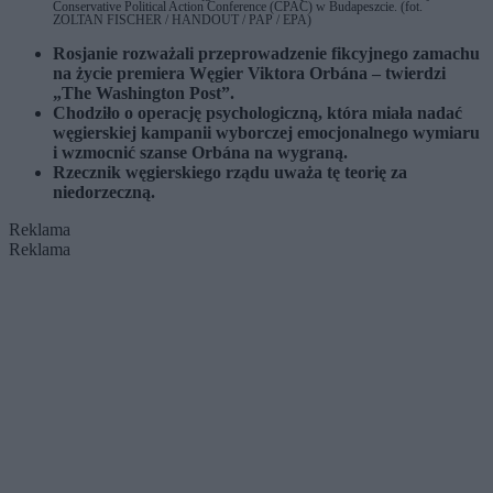
Conservative Political Action Conference (CPAC) w Budapeszcie. (fot.
ZOLTAN FISCHER / HANDOUT / PAP / EPA)
Rosjanie rozważali przeprowadzenie fikcyjnego zamachu
na życie premiera Węgier Viktora Orbána – twierdzi
„The Washington Post”.
Chodziło o operację psychologiczną, która miała nadać
węgierskiej kampanii wyborczej emocjonalnego wymiaru
i wzmocnić szanse Orbána na wygraną.
Rzecznik węgierskiego rządu uważa tę teorię za
niedorzeczną.
Reklama
Reklama