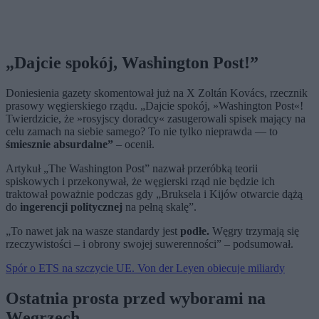
„Dajcie spokój, Washington Post!”
Doniesienia gazety skomentował już na X Zoltán Kovács, rzecznik
prasowy węgierskiego rządu. „Dajcie spokój, »Washington Post«!
Twierdzicie, że »rosyjscy doradcy« zasugerowali spisek mający na
celu zamach na siebie samego? To nie tylko nieprawda — to
śmiesznie absurdalne”
– ocenił.
Artykuł „The Washington Post” nazwał przeróbką teorii
spiskowych i przekonywał, że węgierski rząd nie będzie ich
traktował poważnie podczas gdy „Bruksela i Kijów otwarcie dążą
do
ingerencji politycznej
na pełną skalę”.
„To nawet jak na wasze standardy jest
podłe.
Węgry trzymają się
rzeczywistości – i obrony swojej suwerenności” – podsumował.
Spór o ETS na szczycie UE. Von der Leyen obiecuje miliardy
Ostatnia prosta przed wyborami na
Węgrzech