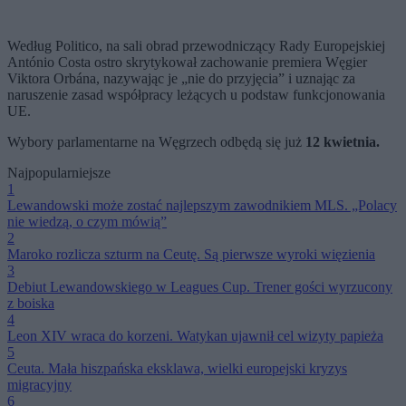
Według Politico, na sali obrad przewodniczący Rady Europejskiej
António Costa ostro skrytykował zachowanie premiera Węgier
Viktora Orbána, nazywając je „nie do przyjęcia” i uznając za
naruszenie zasad współpracy leżących u podstaw funkcjonowania
UE.
Wybory parlamentarne na Węgrzech odbędą się już
12 kwietnia.
Najpopularniejsze
1
Lewandowski może zostać najlepszym zawodnikiem MLS. „Polacy
nie wiedzą, o czym mówią”
2
Maroko rozlicza szturm na Ceutę. Są pierwsze wyroki więzienia
3
Debiut Lewandowskiego w Leagues Cup. Trener gości wyrzucony
z boiska
4
Leon XIV wraca do korzeni. Watykan ujawnił cel wizyty papieża
5
Ceuta. Mała hiszpańska eksklawa, wielki europejski kryzys
migracyjny
6