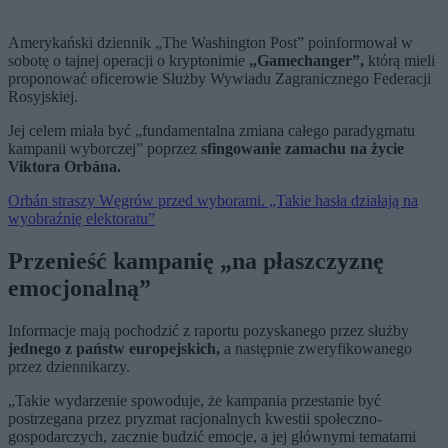
Amerykański dziennik „The Washington Post” poinformował w
sobotę o tajnej operacji o kryptonimie
„Gamechanger”,
którą mieli
proponować oficerowie Służby Wywiadu Zagranicznego Federacji
Rosyjskiej.
Jej celem miała być „fundamentalna zmiana całego paradygmatu
kampanii wyborczej” poprzez
sfingowanie zamachu na życie
Viktora Orbána.
Orbán straszy Węgrów przed wyborami. „Takie hasła działają na
wyobraźnię elektoratu”
Przenieść kampanię „na płaszczyznę
emocjonalną”
Informacje mają pochodzić z raportu pozyskanego przez służby
jednego z państw europejskich,
a następnie zweryfikowanego
przez dziennikarzy.
„Takie wydarzenie spowoduje, że kampania przestanie być
postrzegana przez pryzmat racjonalnych kwestii społeczno-
gospodarczych, zacznie budzić emocje, a jej głównymi tematami