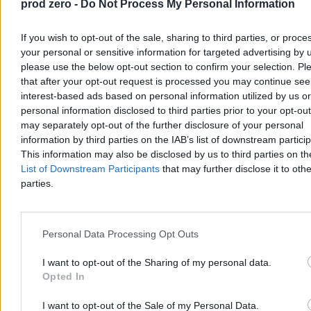
prod zero -
Do Not Process My Personal Information
If you wish to opt-out of the sale, sharing to third parties, or proce
your personal or sensitive information for targeted advertising by 
please use the below opt-out section to confirm your selection. Pl
that after your opt-out request is processed you may continue see
interest-based ads based on personal information utilized by us or
personal information disclosed to third parties prior to your opt-ou
may separately opt-out of the further disclosure of your personal
Niewiadoma-Phinney wygrywa etap na Mont
information by third parties on the IAB’s list of downstream partici
Ventoux. Polka liderką Tour de France
This information may also be disclosed by us to third parties on t
List of Downstream Participants
that may further disclose it to othe
Katarzyna Niewiadoma-Phinney (Canyon-SRAM) wygrała 7. etap
Tour de France Kobiet, kończący się na szczycie Mont Ventoux, i
parties.
została nową liderką klasyfikacji generalnej. To jej pierwsze
etapowe zwycięstwo od 2019 r. Ósma na etapie była Dominika
Włodarczyk (UAE Team ADQ), tracąc 3 minuty i 26 sekund.
Personal Data Processing Opt Outs
I want to opt-out of the Sharing of my personal data.
Tomasz Pałasz
Opted In
Dzisiaj 19:27
3 min
I want to opt-out of the Sale of my Personal Data.