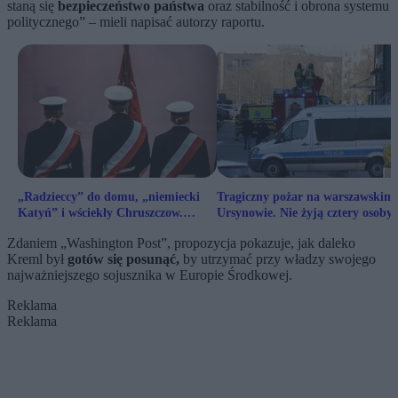
staną się
bezpieczeństwo państwa
oraz stabilność i obrona systemu
politycznego” – mieli napisać autorzy raportu.
„Radzieccy” do domu, „niemiecki
Tragiczny pożar na warszawskim
Katyń” i wściekły Chruszczow.
Ursynowie. Nie żyją cztery osoby
Wojskowe zmagania Gomułki i
Zdaniem „Washington Post”, propozycja pokazuje, jak daleko
Gierka z Sowietami
Kreml był
gotów się posunąć,
by utrzymać przy władzy swojego
najważniejszego sojusznika w Europie Środkowej.
Reklama
Reklama