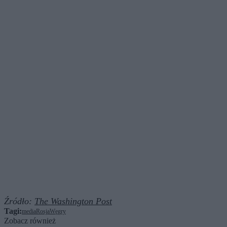
Źródło:
The Washington Post
Tagi:
media
Rosja
Węgry
Zobacz również