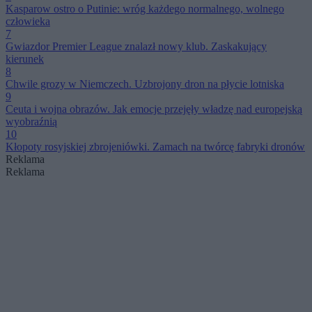
Kasparow ostro o Putinie: wróg każdego normalnego, wolnego
człowieka
7
Gwiazdor Premier League znalazł nowy klub. Zaskakujący
kierunek
8
Chwile grozy w Niemczech. Uzbrojony dron na płycie lotniska
9
Ceuta i wojna obrazów. Jak emocje przejęły władzę nad europejską
wyobraźnią
10
Kłopoty rosyjskiej zbrojeniówki. Zamach na twórcę fabryki dronów
Reklama
Reklama