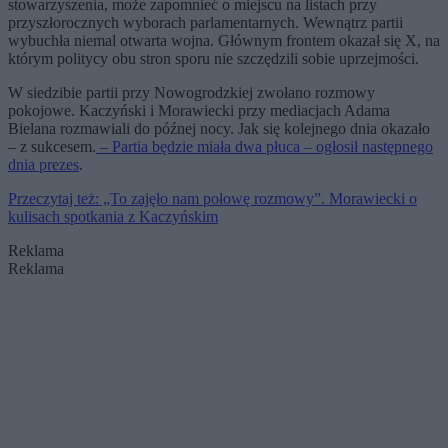
stowarzyszenia, może zapomnieć o miejscu na listach przy
przyszłorocznych wyborach parlamentarnych. Wewnątrz partii
wybuchła niemal otwarta wojna. Głównym frontem okazał się X, na
którym politycy obu stron sporu nie szczędzili sobie uprzejmości.
W siedzibie partii przy Nowogrodzkiej zwołano rozmowy
pokojowe. Kaczyński i Morawiecki przy mediacjach Adama
Bielana rozmawiali do późnej nocy. Jak się kolejnego dnia okazało
– z sukcesem.
– Partia będzie miała dwa płuca – ogłosił następnego
dnia prezes
.
Przeczytaj też: „To zajęło nam połowę rozmowy”. Morawiecki o
kulisach spotkania z Kaczyńskim
Reklama
Reklama