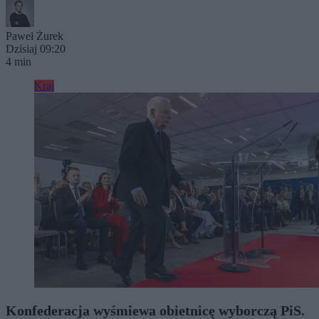
Paweł Żurek
Dzisiaj 09:20
4 min
Kraj
Konfederacja wyśmiewa obietnicę wyborczą PiS.