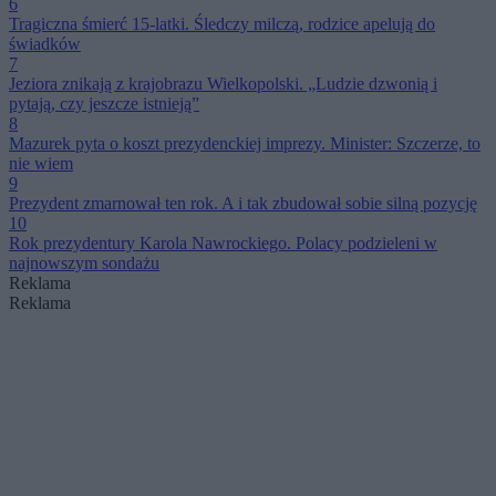
6
Tragiczna śmierć 15-latki. Śledczy milczą, rodzice apelują do
świadków
7
Jeziora znikają z krajobrazu Wielkopolski. „Ludzie dzwonią i
pytają, czy jeszcze istnieją”
8
Mazurek pyta o koszt prezydenckiej imprezy. Minister: Szczerze, to
nie wiem
9
Prezydent zmarnował ten rok. A i tak zbudował sobie silną pozycję
10
Rok prezydentury Karola Nawrockiego. Polacy podzieleni w
najnowszym sondażu
Reklama
Reklama