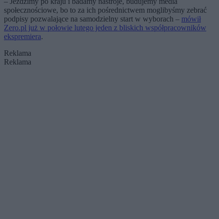
– Jeździmy po kraju i badamy nastroje, budujemy media
społecznościowe, bo to za ich pośrednictwem moglibyśmy zebrać
podpisy pozwalające na samodzielny start w wyborach –
mówił
Zero.pl już w połowie lutego jeden z bliskich współpracowników
ekspremiera
.
Reklama
Reklama