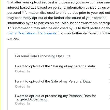
that after your opt-out request is processed you may continue see
interest-based ads based on personal information utilized by us or
Napaść z ostrym przedmiotem w Kamiennej
personal information disclosed to third parties prior to your opt-ou
Górze. 16-latek zatrzymany
may separately opt-out of the further disclosure of your personal
information by third parties on the IAB’s list of downstream partici
W piątkowy wieczór przy ul. Księcia Bolka I w Kamiennej Górze
This information may also be disclosed by us to third parties on t
doszło do napaści z użyciem ostrego przedmiotu na 15-latka.
List of Downstream Participants
that may further disclose it to othe
Nastolatek w stanie zagrażającym życiu trafił śmigłowcem LPR do
parties.
szpitala we Wrocławiu. Podejrzanym o napaść jest zatrzymany 16-
latek; drugiego nastolatka policja zwolniła do domu.
Personal Data Processing Opt Outs
Aleksandra Cieślik
I want to opt-out of the Sharing of my personal data.
Dzisiaj 15:22
Opted In
2 min
Kraj
I want to opt-out of the Sale of my Personal Data.
Opted In
I want to opt-out of processing my Personal Data for
Targeted Advertising.
Opted In