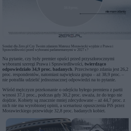
Sondaż dla Zero.pl Czy Twoim zdaniem Mateusz Morawiecki wyjdzie z Prawa i
Sprawiedliwości przed wyborami parlamentarnymi w 2027 r.?
Na pytanie, czy były premier opuści przed przyszłorocznymi
wyborami szeregi Prawa i Sprawiedliwości,
twierdząco
odpowiedziało 34,9 proc. badanych
. Przeciwnego zdania jest 26,2
proc. respondentów, natomiast największa grupa – aż 38,9 proc. –
nie potrafiła udzielić jednoznacznej odpowiedzi na to pytanie.
Wśród mężczyzn przekonanie o odejściu byłego premiera z partii
wynosi 37,1 proc., podczas gdy 30,2 proc. uważa, że do tego nie
dojdzie. Kobiety są znacznie mniej zdecydowane – aż 44,7 proc. z
nich nie ma wyrobionej opinii, a scenariusz opuszczenia PiS przez
Morawieckiego przewiduje 32,8 proc. badanych kobiet.