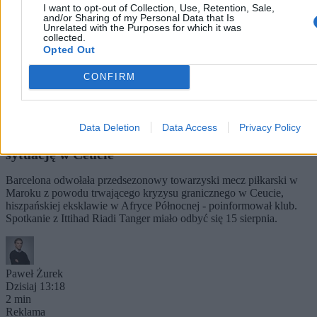
I want to opt-out of Collection, Use, Retention, Sale,
and/or Sharing of my Personal Data that Is
Unrelated with the Purposes for which it was
collected.
Opted Out
CONFIRM
Data Deletion
Data Access
Privacy Policy
Barcelona odwołała mecz towarzyski. Chodzi o
sytuację w Ceucie
Barcelona odwołała przedsezonowy towarzyski mecz piłkarski w
Maroku z powodu trwającego kryzysu granicznego w Ceucie,
hiszpańskiej eksklawie w Afryce Północnej - poinformował klub.
Spotkanie z Ittihad Riadi Tanger miało odbyć się 15 sierpnia.
Paweł Żurek
Dzisiaj 13:18
2 min
Reklama