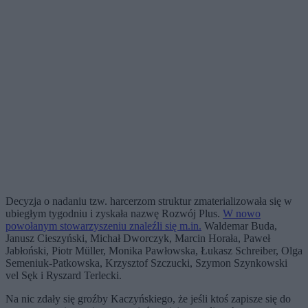
Decyzja o nadaniu tzw. harcerzom struktur zmaterializowała się w
ubiegłym tygodniu i zyskała nazwę Rozwój Plus.
W nowo
powołanym stowarzyszeniu znaleźli się m.in.
Waldemar Buda,
Janusz Cieszyński, Michał Dworczyk, Marcin Horała, Paweł
Jabłoński, Piotr Müller, Monika Pawłowska, Łukasz Schreiber, Olga
Semeniuk-Patkowska, Krzysztof Szczucki, Szymon Szynkowski
vel Sęk i Ryszard Terlecki.
Na nic zdały się groźby Kaczyńskiego, że jeśli ktoś zapisze się do