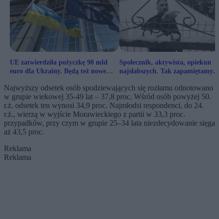
UE zatwierdziła pożyczkę 90 mld
Społecznik, aktywista, opiekun
euro dla Ukrainy. Będą też nowe
najsłabszych. Tak zapamiętamy
sankcje na Rosję
Łukasza Litewkę
Najwyższy odsetek osób spodziewających się rozłamu odnotowano
w grupie wiekowej 35-49 lat – 37,8 proc. Wśród osób powyżej 50.
r.ż. odsetek ten wynosi 34,9 proc. Najmłodsi respondenci, do 24.
r.ż., wierzą w wyjście Morawieckiego z partii w 33,3 proc.
przypadków, przy czym w grupie 25–34 lata niezdecydowanie sięga
aż 43,5 proc.
Reklama
Reklama