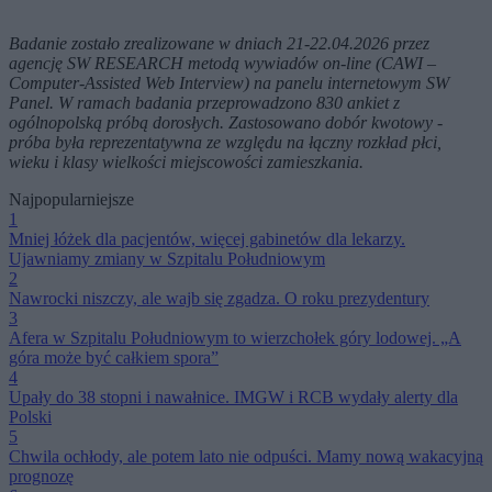
Badanie zostało zrealizowane w dniach 21-22.04.2026 przez
agencję SW RESEARCH metodą wywiadów on-line (CAWI –
Computer-Assisted Web Interview) na panelu internetowym SW
Panel. W ramach badania przeprowadzono 830 ankiet z
ogólnopolską próbą dorosłych. Zastosowano dobór kwotowy -
próba była reprezentatywna ze względu na łączny rozkład płci,
wieku i klasy wielkości miejscowości zamieszkania.
Najpopularniejsze
1
Mniej łóżek dla pacjentów, więcej gabinetów dla lekarzy.
Ujawniamy zmiany w Szpitalu Południowym
2
Nawrocki niszczy, ale wajb się zgadza. O roku prezydentury
3
Afera w Szpitalu Południowym to wierzchołek góry lodowej. „A
góra może być całkiem spora”
4
Upały do 38 stopni i nawałnice. IMGW i RCB wydały alerty dla
Polski
5
Chwila ochłody, ale potem lato nie odpuści. Mamy nową wakacyjną
prognozę