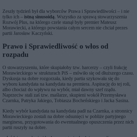
Zeszły tydzień był dla wyborców Prawa i Sprawiedliwości – i nie
tylko ich –
istną sinusoidą
. Wszystko za sprawą stowarzyszenia
Rozwój Plus, na którego czele stanął były premier Mateusz
Morawiecki, a którego powstania całym sercem nie chciał prezes
partii Jarosław Kaczyński.
Prawo i Sprawiedliwość o włos od
rozpadu
O stowarzyszeniu, które skupiałoby tzw. harcerzy – czyli frakcję
Morawieckiego w strukturach PiS – mówiło się od dłuższego czasu.
Dyskusja na dobre rozgorzała, kiedy partia szykowała się do
wyboru kandydata na kandydata na premiera. Aspirację do tej roli,
albo chociaż do wpływu na wybór, miał dawny szef rządu.
Naprzeciw stali zaś tzw. maślarze, skupieni wokół Przemysława
Czarnka, Patryka Jakiego, Tobiasza Bocheńskiego i Jacka Sasina.
Kiedy wybór kandydata na kandydata padł na Czarnka, a stronnicy
Morawieckiego zostali na dobre odsunięci w pobliże partyjnego
marginesu, przygotowania do ewentualnego opuszczenia przez nich
partii ruszyły na dobre.