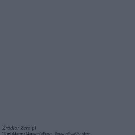
Źródło:
Zero.pl
Tagi:
Mateusz Morawiecki
Prawo i Sprawiedliwość
sondaże