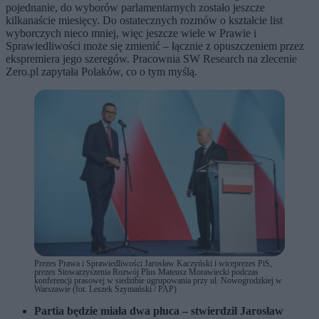
pojednanie, do wyborów parlamentarnych zostało jeszcze
kilkanaście miesięcy. Do ostatecznych rozmów o kształcie list
wyborczych nieco mniej, więc jeszcze wiele w Prawie i
Sprawiedliwości może się zmienić – łącznie z opuszczeniem przez
ekspremiera jego szeregów. Pracownia SW Research na zlecenie
Zero.pl zapytała Polaków, co o tym myślą.
Prezes Prawa i Sprawiedliwości Jarosław Kaczyński i wiceprezes PiS,
prezes Stowarzyszenia Rozwój Plus Mateusz Morawiecki podczas
konferencji prasowej w siedzibie ugrupowania przy ul. Nowogrodzkiej w
Warszawie (fot. Leszek Szymański / PAP)
Partia będzie miała dwa płuca – stwierdził Jarosław