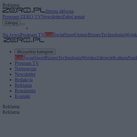
Reklama
Strona główna
Program ZERO TV
Newsletter
Zgłoś temat
Zaloguj
Na żywo
Program TV
Kraj
Świat
Sport
Opinie
Biznes
Technologia
Wojsk
Wszystkie kategorie
Kraj
Świat
Sport
Biznes
Technologia
Wojsko
Zdrowie
Kultura
Nau
Program TV
Najnowsze
Newsletter
Redakcja
Reklama
Regulamin
Kontakt
Reklama
Reklama