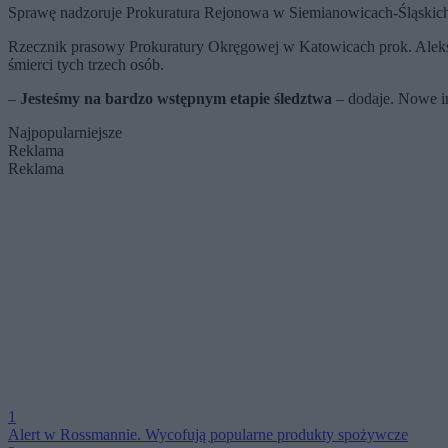
Sprawę nadzoruje Prokuratura Rejonowa w Siemianowicach-Śląskic
Rzecznik prasowy Prokuratury Okręgowej w Katowicach prok. Aleksan
śmierci tych trzech osób.
–
Jesteśmy na bardzo wstępnym etapie śledztwa
– dodaje. Nowe in
Najpopularniejsze
Reklama
Reklama
1
Alert w Rossmannie. Wycofują popularne produkty spożywcze