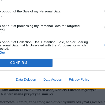
In
o opt-out of the Sale of my Personal Data.
In
to opt-out of processing my Personal Data for Targeted
ing.
In
o opt-out of Collection, Use, Retention, Sale, and/or Sharing
ersonal Data that Is Unrelated with the Purposes for which it
lected.
Out
CONFIRM
tterstock / Shutterstock)
Data Deletion
Data Access
Privacy Policy
idziała swoich sąsiadów od kilku dni.
. Tam odnaleźli zwłoki trzech osób, kobiety i dwóch mężczyzn.
Nie jest znana przyczyna śmierci.
rmował Zero.pl, że w środę rano oficer dyżurny otrzymał zgłoszenie o