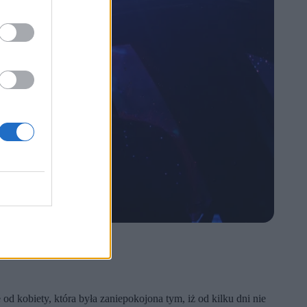
d kobiety, która była zaniepokojona tym, iż od kilku dni nie