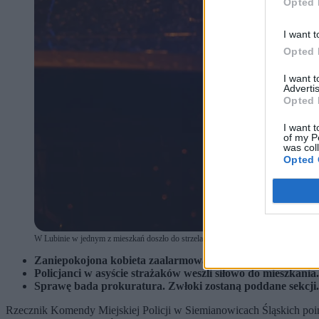
Opted 
I want t
Opted 
I want 
Advertis
Opted 
I want t
of my P
was col
Opted 
W Lubinie w jednym z mieszkań doszło do strzelaniny / zdjęcie ilustracyjne (fot. Shu
Zaniepokojona kobieta zaalarmowała służby o tym, że nie w
Policjanci w asyście strażaków weszli siłowo do mieszkania
Sprawę bada prokuratura. Zwłoki zostaną poddane sekcji. 
Rzecznik Komendy Miejskiej Policji w Siemianowicach Śląskich poinfo