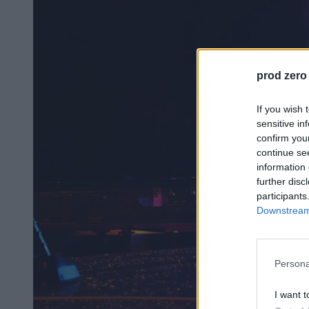
prod zero
If you wish 
sensitive in
confirm you
continue se
information 
further disc
participants
Downstream 
Persona
I want t