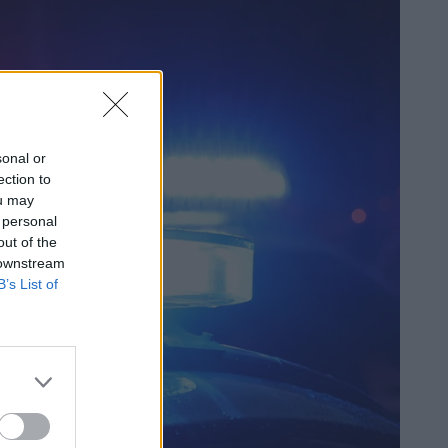
sonal or
ection to
ou may
 personal
out of the
 downstream
B’s List of