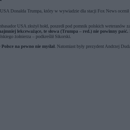
USA Donalda Trumpa, który w wywiadzie dla stacji Fox News ocenił u
mbasador USA złożył hołd, poszedł pod pomnik polskich weteranów za
najmniej lekceważące, te słowa (Trumpa – red.) nie powinny paść.
skiego żołnierza – podkreślił Sikorski.
 Polsce na pewno nie myślał
. Natomiast były prezydent Andrzej Duda 