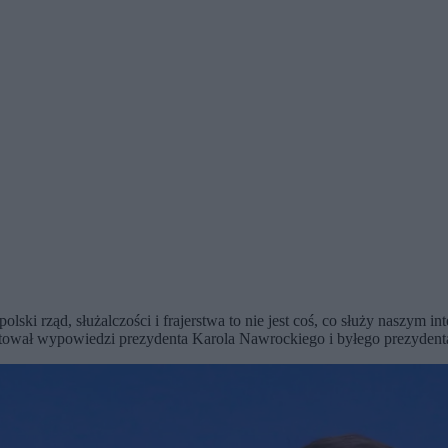
a polski rząd, służalczości i frajerstwa to nie jest coś, co służy naszy
entował wypowiedzi prezydenta Karola Nawrockiego i byłego prezyden