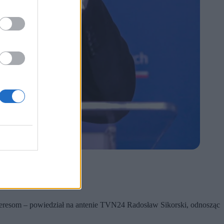
ym interesom – powiedział na antenie TVN24 Radosław Sikorski, odnosząc