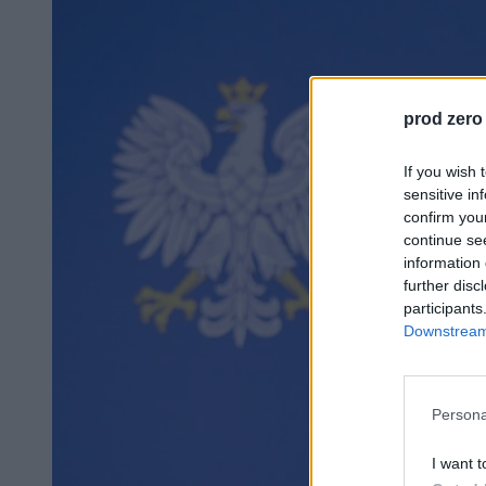
prod zero
If you wish 
sensitive in
confirm you
continue se
information 
further disc
participants
Downstream 
Persona
I want t