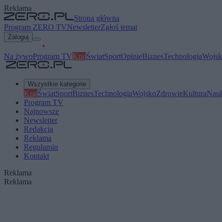
Reklama
Strona główna
Program ZERO TV
Newsletter
Zgłoś temat
Zaloguj
Na żywo
Program TV
Kraj
Świat
Sport
Opinie
Biznes
Technologia
Wojsk
Wszystkie kategorie
Kraj
Świat
Sport
Biznes
Technologia
Wojsko
Zdrowie
Kultura
Nau
Program TV
Najnowsze
Newsletter
Redakcja
Reklama
Regulamin
Kontakt
Reklama
Reklama