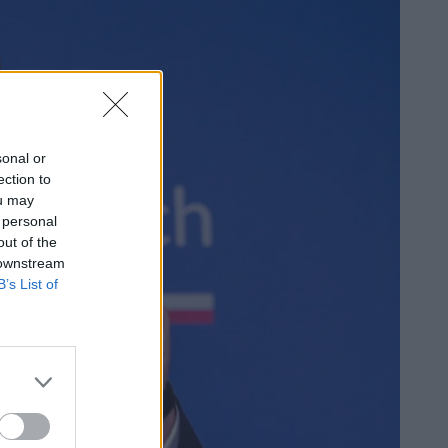
sonal or
ection to
ou may
 personal
out of the
 downstream
B’s List of