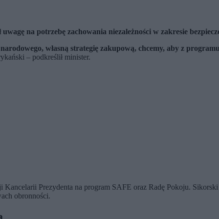
ł uwagę na potrzebę zachowania niezależności w zakresie bezpiec
 narodowego, własną strategię zakupową, chcemy, aby z programu
ański – podkreślił minister.
ji Kancelarii Prezydenta na program SAFE oraz Radę Pokoju. Sikorski 
wach obronności.
a