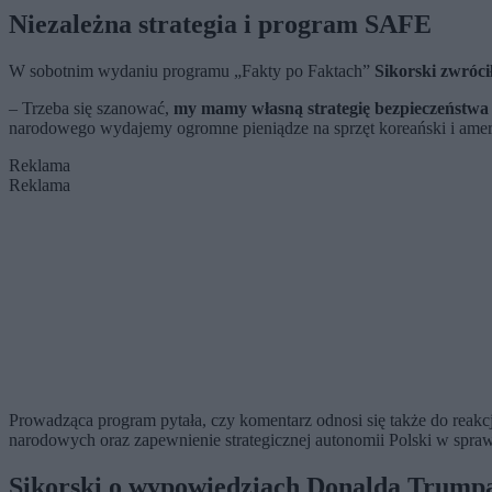
Niezależna strategia i program SAFE
W sobotnim wydaniu programu „Fakty po Faktach”
Sikorski zwróci
– Trzeba się szanować,
my mamy własną strategię bezpieczeństwa
narodowego wydajemy ogromne pieniądze na sprzęt koreański i ameryk
Reklama
Reklama
Prowadząca program pytała, czy komentarz odnosi się także do reakc
narodowych oraz zapewnienie strategicznej autonomii Polski w spra
Sikorski o wypowiedziach Donalda Trump