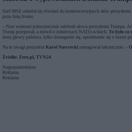
Szef MSZ odniósł się również do kontrowersyjnych słów prezydenta 
poza linią frontu.
– Nasi weterani jednoznacznie odebrali słowa prezydenta Trumpa. A
Trump przeprosił, a mówił o żołnierzach NATO-wskich.
To było co 
innej głowy państwa, tylko domaganie się, upominanie się o honor pol
Na te uwagi prezydent
Karol Nawrocki
zareagował lakonicznie: –
O
Źródło: Zero.pl, TVN24
Najpopularniejsze
Reklama
Reklama