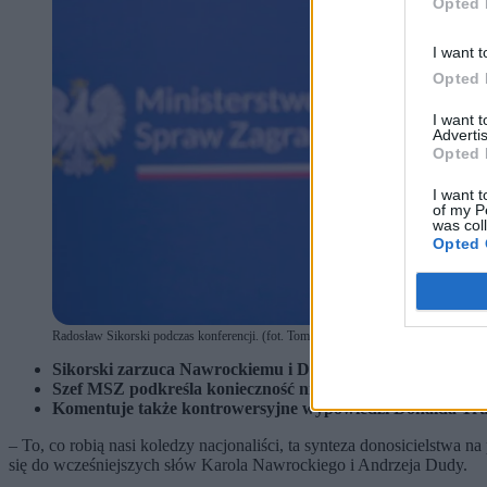
Opted 
I want t
Opted 
I want 
Advertis
Opted 
I want t
of my P
was col
Opted 
Radosław Sikorski podczas konferencji. (fot. Tomasz Gzell / PAP)
Sikorski zarzuca Nawrockiemu i Dudzie „donosicielstwo i sł
Szef MSZ podkreśla konieczność niezależnej strategii bezp
Komentuje także kontrowersyjne wypowiedzi Donalda Tru
– To, co robią nasi koledzy nacjonaliści, ta synteza donosicielstwa n
się do wcześniejszych słów Karola Nawrockiego i Andrzeja Dudy.