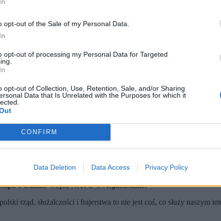
In
o opt-out of the Sale of my Personal Data.
In
to opt-out of processing my Personal Data for Targeted
ing.
In
o opt-out of Collection, Use, Retention, Sale, and/or Sharing
ersonal Data that Is Unrelated with the Purposes for which it
lected.
Out
CONFIRM
Data Deletion
Data Access
Privacy Policy
użalczość”, które nie sprzyja polskim interesom.
ieczeństwa i wsparcia dla polskiego przemysłu obronnego.
mpa o udziale wojsk NATO w Afganistanie.
a polski rząd, służalczości i frajerstwa to nie jest coś, co służy nasz