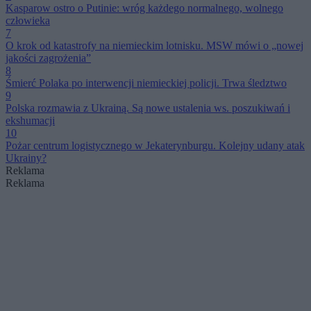
Kasparow ostro o Putinie: wróg każdego normalnego, wolnego
człowieka
7
O krok od katastrofy na niemieckim lotnisku. MSW mówi o „nowej
jakości zagrożenia”
8
Śmierć Polaka po interwencji niemieckiej policji. Trwa śledztwo
9
Polska rozmawia z Ukrainą. Są nowe ustalenia ws. poszukiwań i
ekshumacji
10
Pożar centrum logistycznego w Jekaterynburgu. Kolejny udany atak
Ukrainy?
Reklama
Reklama