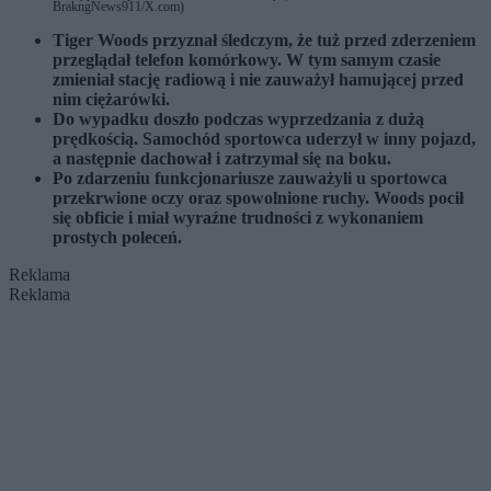
BrakngNews911/X.com)
Tiger Woods przyznał śledczym, że tuż przed zderzeniem
przeglądał telefon komórkowy. W tym samym czasie
zmieniał stację radiową i nie zauważył hamującej przed
nim ciężarówki.
Do wypadku doszło podczas wyprzedzania z dużą
prędkością. Samochód sportowca uderzył w inny pojazd,
a następnie dachował i zatrzymał się na boku.
Po zdarzeniu funkcjonariusze zauważyli u sportowca
przekrwione oczy oraz spowolnione ruchy. Woods pocił
się obficie i miał wyraźne trudności z wykonaniem
prostych poleceń.
Reklama
Reklama