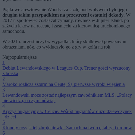
Piątkowe aresztowanie Woodsa za jazdę pod wpływem było jego
drugim takim przypadkiem na przestrzeni ostatniej dekady
. W
2017 r. sportowiec został zatrzymany, również w Jupiter Island, po
zażyciu leków na receptę i zaśnięciu za kierownicą uruchomionego
samochodu.
W 2021 r. uczestniczył w wypadku, który skutkował poważnymi
obrażeniami nóg, co wykluczyło go z gry w golfa na rok.
Najpopularniejsze
1
Debiut Lewandowskiego w Leagues Cup. Trener gości wyrzucony
z boiska
2
Maroko rozlicza szturm na Ceutę. Są pierwsze wyroki więzienia
3
Lewandowski może zostać najlepszym zawodnikiem MLS. „Polacy
nie wiedzą, o czym mówią”
4
Kryzys migracyjny w Ceucie. Wśród migrantów dużo dziewczynek
i dzieci
5
Kłopoty rosyjskiej zbrojeniówki. Zamach na twórcę fabryki dronów
6