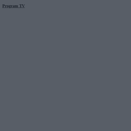
Program TV
© 2026 Kanał Zero Spółka Akcyjna