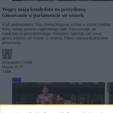
Węgry mają kandydata na prezydenta.
Głosowanie w parlamencie we wtorek
Klub parlamentarny Tiszy Petera Magyara wybrał w sobotę Andrasa
Bakę, byłego prezesa węgierskiego Sądu Najwyższego, na
kandydata na prezydenta kraju. Parlament zagłosuje nad nową
głową państwa we wtorek 11 sierpnia. Fidesz zapowiedział bojkot
głosowania.
Aleksandra Cieślik
Dzisiaj 16:19
3 min
Świat