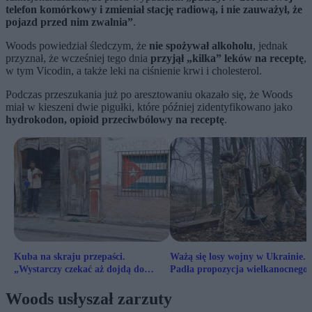
telefon komórkowy i zmieniał stację radiową, i nie zauważył, że
pojazd przed nim zwalnia”
.
Woods powiedział śledczym, że
nie spożywał alkoholu
, jednak
przyznał, że wcześniej tego dnia
przyjął „kilka” leków na receptę
,
w tym Vicodin, a także leki na ciśnienie krwi i cholesterol.
Podczas przeszukania już po aresztowaniu okazało się, że Woods
miał w kieszeni dwie pigułki, które później zidentyfikowano jako
hydrokodon, opioid przeciwbólowy na receptę
.
Kuba na skraju przepaści.
Ważą się losy wojny w Ukrainie.
„Wystarczy czekać aż dojdą do
Padła propozycja wielkanocnego
ściany”
rozejmu
Woods usłyszał zarzuty