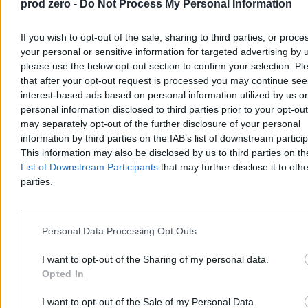
prod zero -
Do Not Process My Personal Information
If you wish to opt-out of the sale, sharing to third parties, or proce
your personal or sensitive information for targeted advertising by 
please use the below opt-out section to confirm your selection. Pl
that after your opt-out request is processed you may continue see
interest-based ads based on personal information utilized by us or
personal information disclosed to third parties prior to your opt-ou
may separately opt-out of the further disclosure of your personal
Prezes argentyńskiej federacji o Messim. Mówił o
information by third parties on the IAB’s list of downstream partici
zakończeniu kariery gwiazdy
This information may also be disclosed by us to third parties on t
List of Downstream Participants
that may further disclose it to othe
Prezes argentyńskiej federacji piłkarskiej Claudio Tapia stanowczo
broni Lionela Messiego, podkreślając, że decyzja o zakończeniu
parties.
kariery reprezentacyjnej należy wyłącznie do niego. Zdaniem szefa
AFA po znakomitej postawie na mistrzostwach świata 39-letni
gwiazdor nie musi się spieszyć z decyzją.
Personal Data Processing Opt Outs
I want to opt-out of the Sharing of my personal data.
Aleksandra Cieślik
Opted In
Dzisiaj 15:47
3 min
I want to opt-out of the Sale of my Personal Data.