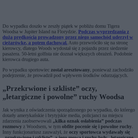
Do wypadku doszło w zeszły piątek w pobliżu domu Tigera
Woodsa w Jupiter Island na Florydzie.
Podczas wyprzedzania z
dużą prędkością prowadzony przez niego samochód uderzył w
ciężarówkę, a potem dachował.
Auto przewróciło się na stronę
kierowcy, dlatego Woods wydostał się z pojazdu przez siedzenie
pasażera. 50-letni golfista nie doznał większych obrażeń. Podobnie
kierowca drugiego auta.
Po wypadku sportowiec
został aresztowany
, ponieważ zachodziło
podejrzenie, że prowadził pod wpływem środków odurzających.
„Przekrwione i szkliste” oczy,
„letargiczne i powolne” ruchy Woodsa
Jak wynika z oświadczenia sporządzonego po wypadku, do którego
dotarły amerykańskie i brytyjskie media, policjanci na miejscu
zdarzenia zaobserwowali
„kilka oznak osłabienia” podczas
rozmowy
z Woodsem, w tym
obfite pocenie się i powolne ruchy
.
Inny funkcjonariusz zauważył, że
oczy sportowca wydawały się
„przekrwione i szkliste”, a jego mowa i ruchy były „letargiczne