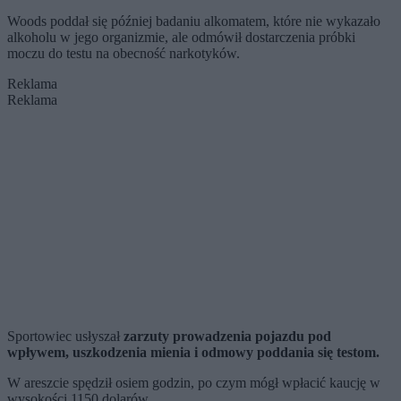
Woods poddał się później badaniu alkomatem, które nie wykazało
alkoholu w jego organizmie, ale odmówił dostarczenia próbki
moczu do testu na obecność narkotyków.
Reklama
Reklama
Sportowiec usłyszał
zarzuty prowadzenia pojazdu pod
wpływem, uszkodzenia mienia i odmowy poddania się testom.
W areszcie spędził osiem godzin, po czym mógł wpłacić kaucję w
wysokości 1150 dolarów.