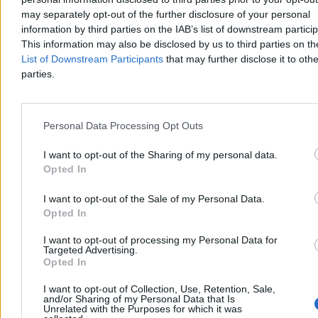
W Jekaterynburgu płonie centrum logistyczne największej rosyjskiej
may separately opt-out of the further disclosure of your personal
platformy handlu internetowego Wildberries – poinformowała w
information by third parties on the IAB’s list of downstream partici
piątek firma. W komunikacie podkreślono, że to konsekwencja
This information may also be disclosed by us to third parties on t
ataku, ale nie podano żadnych szczegółów. W ostatnich tygodniach
List of Downstream Participants
that may further disclose it to othe
w infrastrukturę tej firmy regularnie uderzają siły zbrojne Ukrainy.
parties.
Krzysztof Jabłonowski
Personal Data Processing Opt Outs
Dzisiaj 09:33
3 min
I want to opt-out of the Sharing of my personal data.
Reklama
Reklama
Opted In
I want to opt-out of the Sale of my Personal Data.
Opted In
I want to opt-out of processing my Personal Data for
Targeted Advertising.
Opted In
I want to opt-out of Collection, Use, Retention, Sale,
and/or Sharing of my Personal Data that Is
Unrelated with the Purposes for which it was