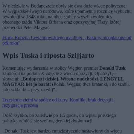
W niedzielę w Budapeszcie obyły się dwa duże wiece polityczne.
W węgierskie święto narodowe, które upamiętnia rocznicę wybuchu
rewolucji w 1848 roku, na ulice stolicy wyszli zwolennicy
obecnego rządu Viktora Orbana oraz opozycyjnej Tiszy, której
przewodzi Peter Magyar.
Firma Roberta Lewandowskiego ma długi. „Faktury nieopłacone od
pół roku”
Wpis Tuska i riposta Szijjarto
Komentując wydarzenia w stolicy Węgier, premier
Donald Tusk
zamieścił na portalu X zdjęcie z wiecu opozycji. Opatrzył je
słowami: „
Budapeszt dzisiaj. Wiosna nadchodzi. LENGYEL
MAGYAR két jó barát!
(Polak, Węgier, dwa bratanki, i do szabli,
i do szklanki – przyp. red.)”.
Trzęsienie ziemi w spółce od Izery. Konflikt, brak decyzji i
rezygnacja prezesa
Dość szybko, bo zaledwie po 1,5 godz., do wpisu polskiego
polityka odniósł się szef węgierskiej dyplomacji.
„Donald Tusk jest bardzo entuzjastycznie nastawiony do wiecu