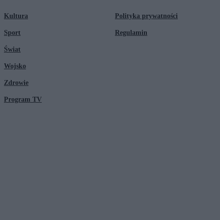
Kultura
Polityka prywatności
Sport
Regulamin
Świat
Wojsko
Zdrowie
Program TV
© 2026 Kanał Zero Spółka Akcyjna