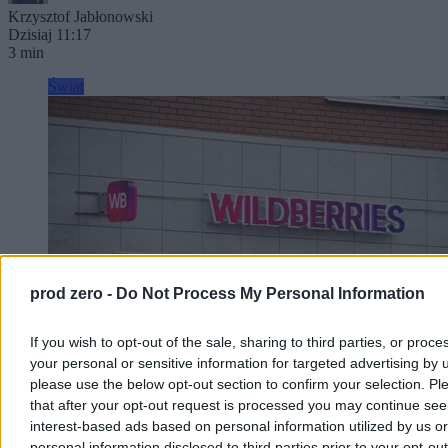
Krzysztof Jabłonowski
Dzisiaj 11:17
3 min
Świat
prod zero -
Do Not Process My Personal Information
If you wish to opt-out of the sale, sharing to third parties, or proce
your personal or sensitive information for targeted advertising by 
please use the below opt-out section to confirm your selection. Pl
Pożar centrum logistycznego w Jekaterynburgu.
that after your opt-out request is processed you may continue see
Kolejny udany atak Ukrainy?
interest-based ads based on personal information utilized by us or
personal information disclosed to third parties prior to your opt-ou