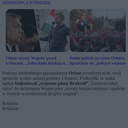
rozmawiając z wyborcami.
Orbán straszy Węgrów przed
Polski polityk na wiecu Orbána.
wyborami. „Takie hasła działają na
Sprzeciwia się „polityce wojennej
wyobraźnię elektoratu"
Podczas niedzielnego zgromadzenia
Orban
powtórzył m.in. swój
sprzeciw wobec unijnej pomocy Ukrainie. Podkreślił, że nadal
będzie
bojkotował „wojenne plany Brukseli”
. Zamierza także
dążyć do utrzymania Węgier jako „wyspy bezpieczeństwa i spokoju
w świecie wywróconym do góry nogami”.
Reklama
Reklama