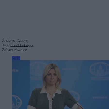
Źródło:
X.com
Tagi:
Donald Tusk
Węgry
Zobacz również
Świat