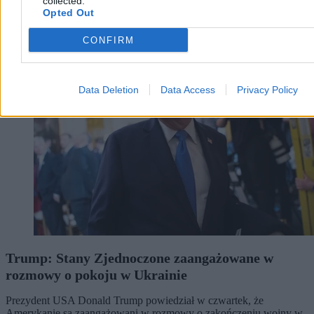
collected.
Opted Out
Świat
CONFIRM
Data Deletion
Data Access
Privacy Policy
Trump: Stany Zjednoczone zaangażowane w
rozmowy o pokoju w Ukrainie
Prezydent USA Donald Trump powiedział w czwartek, że
Amerykanie są zaangażowani w rozmowy o zakończeniu wojny w