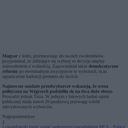
Magyar
z kolei, przemawiając do swoich zwolenników,
przypominał, że zbliżające się wybory to decyzja między
zniewoleniem a wolnością. Zapowiedział także
demokratyczne
reformy
po ewentualnym zwycięstwie w wyborach, m.in.
ograniczenie kadencji premiera do dwóch.
Najnowsze sondaże przedwyborcze wskazują, że scena
polityczna na Węgrzech podzieliła się na dwa duże obozy.
Prowadzi
jednak Tisza. W jednym z lutowych badań opinii
publicznej miała nawet 20-punktową przewagę wśród
zdecydowanych wyborców.
Najpopularniejsze
1
Lewandowski może zostać najlepszym zawodnikiem MLS. „Polacy