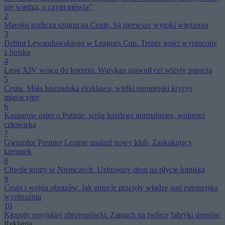
nie wiedzą, o czym mówią”
2
Maroko rozlicza szturm na Ceutę. Są pierwsze wyroki więzienia
3
Debiut Lewandowskiego w Leagues Cup. Trener gości wyrzucony
z boiska
4
Leon XIV wraca do korzeni. Watykan ujawnił cel wizyty papieża
5
Ceuta. Mała hiszpańska eksklawa, wielki europejski kryzys
migracyjny
6
Kasparow ostro o Putinie: wróg każdego normalnego, wolnego
człowieka
7
Gwiazdor Premier League znalazł nowy klub. Zaskakujący
kierunek
8
Chwile grozy w Niemczech. Uzbrojony dron na płycie lotniska
9
Ceuta i wojna obrazów. Jak emocje przejęły władzę nad europejską
wyobraźnią
10
Kłopoty rosyjskiej zbrojeniówki. Zamach na twórcę fabryki dronów
Reklama