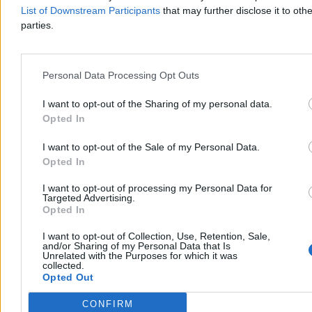
List of Downstream Participants
that may further disclose it to othe
parties.
Świat
Personal Data Processing Opt Outs
I want to opt-out of the Sharing of my personal data.
Opted In
I want to opt-out of the Sale of my Personal Data.
Opted In
I want to opt-out of processing my Personal Data for
Targeted Advertising.
Opted In
I want to opt-out of Collection, Use, Retention, Sale,
and/or Sharing of my Personal Data that Is
Moskwa atakuje Nawrockiego. „Gdański
Unrelated with the Purposes for which it was
collected.
muzealnik”
Opted Out
Rzeczniczka rosyjskiego Ministerstwa Spraw Zagranicznych Marija
CONFIRM
Zacharowa opublikowała wpis w całości poświęcony Karolowi