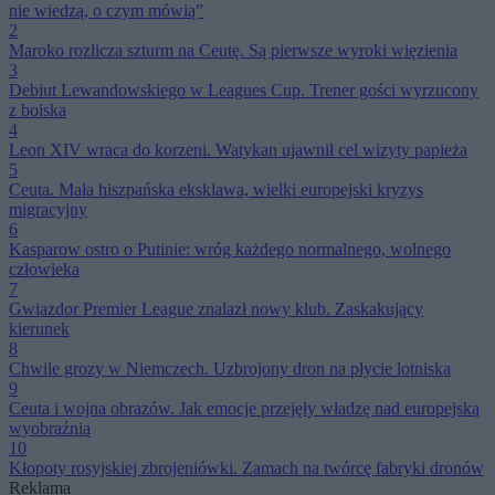
nie wiedzą, o czym mówią”
2
Maroko rozlicza szturm na Ceutę. Są pierwsze wyroki więzienia
3
Debiut Lewandowskiego w Leagues Cup. Trener gości wyrzucony
z boiska
4
Leon XIV wraca do korzeni. Watykan ujawnił cel wizyty papieża
5
Ceuta. Mała hiszpańska eksklawa, wielki europejski kryzys
migracyjny
6
Kasparow ostro o Putinie: wróg każdego normalnego, wolnego
człowieka
7
Gwiazdor Premier League znalazł nowy klub. Zaskakujący
kierunek
8
Chwile grozy w Niemczech. Uzbrojony dron na płycie lotniska
9
Ceuta i wojna obrazów. Jak emocje przejęły władzę nad europejską
wyobraźnią
10
Kłopoty rosyjskiej zbrojeniówki. Zamach na twórcę fabryki dronów
Reklama