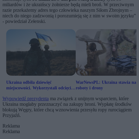
miliardów i że ukraińscy żołnierze będą mieli broń. W przeciwnym
razie przekażemy adres tego człowieka naszym Siłom Zbrojnym –
niech do niego zadzwonią i porozumieją się z nim w swoim języku”
- powiedział Zełenski.
Ukraina odbiła dziewięć
WarNewsPL: Ukraina stawia na
miejscowości. Wykorzystali odcięcie
roboty i drony
Rosji od Starlinków
Wypowiedź prezydenta
ma związek z unijnym wsparciem, które
Ukraina mogłaby przeznaczyć na zakupy broni. Wypłatę środków
blokują Węgry, które chcą wznowienia przesyłu ropy rurociągiem
Przyjaźń.
Reklama
Reklama