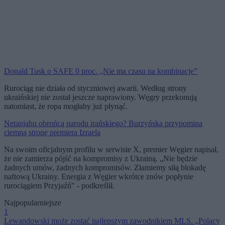
Donald Tusk o SAFE 0 proc. „Nie ma czasu na kombinacje”
Rurociąg nie działa od styczniowej awarii. Według strony
ukraińskiej nie został jeszcze naprawiony. Węgry przekonują
natomiast, że ropa mogłaby już płynąć.
Netanjahu obrońcą narodu irańskiego? Burzyńska przypomina
ciemną stronę premiera Izraela
Na swoim oficjalnym profilu w serwisie X, premier Węgier napisał,
że nie zamierza pójść na kompromisy z Ukrainą. „Nie będzie
żadnych umów, żadnych kompromisów. Złamiemy siłą blokadę
naftową Ukrainy. Energia z Węgier wkrótce znów popłynie
rurociągiem Przyjaźń" - podkreślił.
Najpopularniejsze
1
Lewandowski może zostać najlepszym zawodnikiem MLS. „Polacy