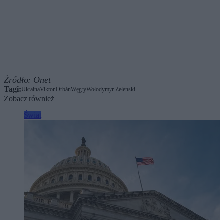
Źródło:
Onet
Tagi:
Ukraina
Viktor Orbán
Węgry
Wołodymyr Zełenski
Zobacz również
Świat