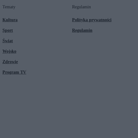
Tematy
Regulamin
Kultura
Polityka prywatności
Sport
Regulamin
Świat
Wojsko
Zdrowie
Program TV
© 2026 Kanał Zero Spółka Akcyjna