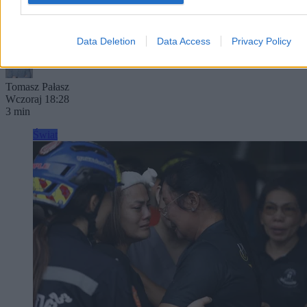
Nawrockiemu. Propagandystka odniosła się do słów prezydenta RP
o pomocy Ukrainie i oskarżyła go o „kliniczną rusofobię” oraz
nazwała „gdańskim muzealnikiem”.
Data Deletion
Data Access
Privacy Policy
Tomasz Pałasz
Wczoraj 18:28
3 min
Świat