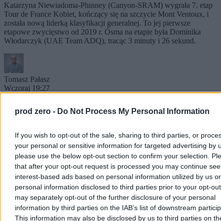
Katarzyna Niewiadoma-Phinney (Canyon-SRAM) wygrała 7. etap
Tour de France Kobiet, kończący się na szczycie Mont Ventoux, i
została nową liderką klasyfikacji generalnej. To jej pierwsze
etapowe zwycięstwo od 2019 r. Ósma na etapie była Dominika
Włodarczyk (UAE Team ADQ), tracąc 3 minuty i 26 sekund.
Tomasz Pałasz
Wczoraj 19:27
3 min
Reklama
prod zero -
Do Not Process My Personal Information
Reklama
If you wish to opt-out of the sale, sharing to third parties, or proce
your personal or sensitive information for targeted advertising by 
please use the below opt-out section to confirm your selection. Pl
that after your opt-out request is processed you may continue see
interest-based ads based on personal information utilized by us or
personal information disclosed to third parties prior to your opt-ou
may separately opt-out of the further disclosure of your personal
information by third parties on the IAB’s list of downstream partici
This information may also be disclosed by us to third parties on t