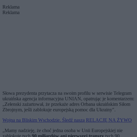
Reklama
Reklama
Słowa prezydenta przytacza na swoim profilu w serwisie Telegram
ukraińska agencja informacyjna UNIAN, opatrując je komentarzem:
„Zełenski zażartował, że przekaże adres Orbana ukraińskim Siłom
Zbrojnym, jeśli zablokuje europejską pomoc dla Ukrainy".
Wojna na Bliskim Wschodzie. Śledź naszą RELACJĘ NA ŻYWO
„Mamy nadzieję, że choć jedna osoba w Unii Europejskiej nie
zablokuje tych
90 miliardów ani pierwszej transzy
tych 90