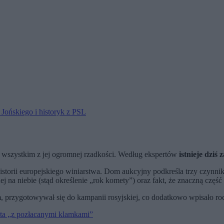
Jońskiego i historyk z PSL
e wszystkim z jej ogromnej rzadkości. Według ekspertów
istnieje dziś
storii europejskiego winiarstwa. Dom aukcyjny podkreśla trzy czynnik
na niebie (stąd określenie „rok komety”) oraz fakt, że znaczną część
 przygotowywał się do kampanii rosyjskiej, co dodatkowo wpisało roc
elita „z pozłacanymi klamkami”