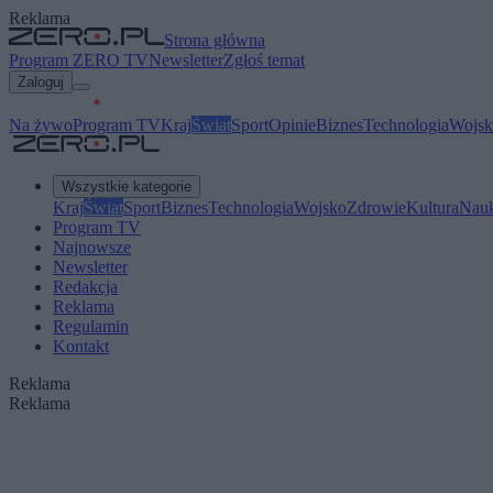
Reklama
Strona główna
Program ZERO TV
Newsletter
Zgłoś temat
Zaloguj
Na żywo
Program TV
Kraj
Świat
Sport
Opinie
Biznes
Technologia
Wojsk
Wszystkie kategorie
Kraj
Świat
Sport
Biznes
Technologia
Wojsko
Zdrowie
Kultura
Nau
Program TV
Najnowsze
Newsletter
Redakcja
Reklama
Regulamin
Kontakt
Reklama
Reklama