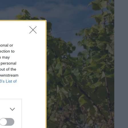
sonal or
ection to
ou may
 personal
out of the
 downstream
B’s List of