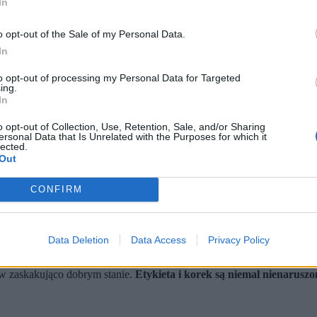
In
o opt-out of the Sale of my Personal Data.
In
to opt-out of processing my Personal Data for Targeted
ing.
In
o opt-out of Collection, Use, Retention, Sale, and/or Sharing
ersonal Data that Is Unrelated with the Purposes for which it
tty Images)
lected.
Out
ę.
 najrzadszych roczników w historii.
Guinnessa jako najdroższe białe wino świata.
CONFIRM
ji zatytułowanej „Les Phares”, która odbędzie się 31 maja w regionie
i i przedmiotów kolekcjonerskich. Wśród rzeźb i obrazów znajdzie się
Data Deletion
Data Access
Privacy Policy
 Sauternes.
a w zaskakująco dobrym stanie.
Etykieta i korek są niemal nienaruszo