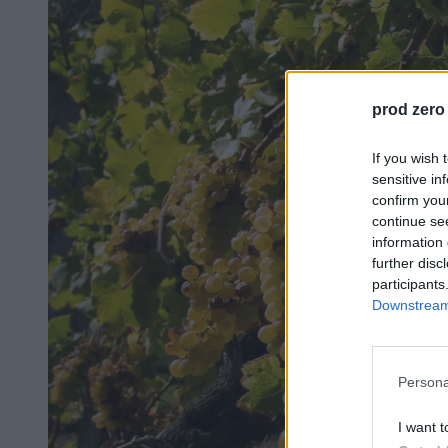
prod zero
If you wish 
sensitive in
confirm you
continue se
information 
further disc
participants
Downstream 
Persona
I want t