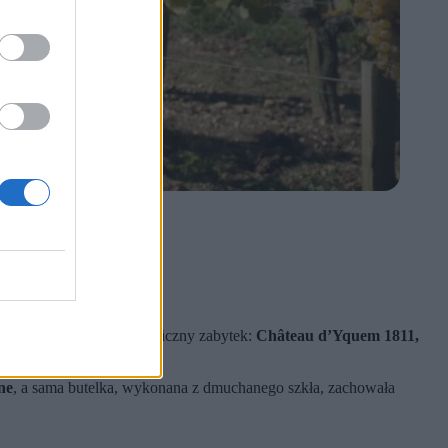
 Hérault.
 również niezwykły enologiczny zabytek:
Château d’Yquem 1811,
ne
, a sama butelka, wykonana z dmuchanego szkła, zachowała