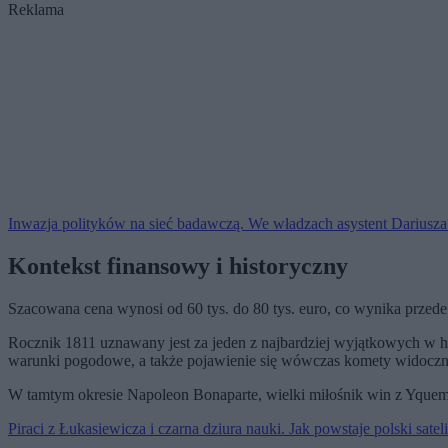
Reklama
Inwazja polityków na sieć badawczą. We władzach asystent Dariusza 
Kontekst finansowy i historyczny
Szacowana cena wynosi od 60 tys. do 80 tys. euro, co wynika przed
Rocznik 1811 uznawany jest za jeden z najbardziej wyjątkowych w hi
warunki pogodowe, a także pojawienie się wówczas komety widocznej 
W tamtym okresie Napoleon Bonaparte, wielki miłośnik win z Yquem,
Piraci z Łukasiewicza i czarna dziura nauki. Jak powstaje polski sat