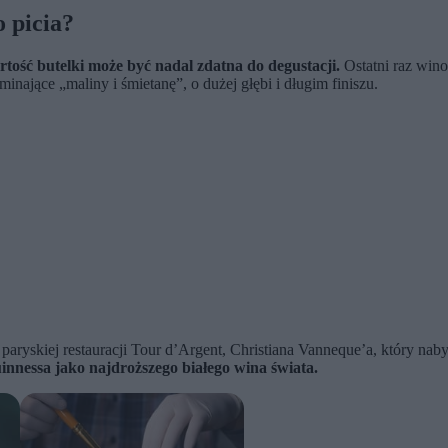
o picia?
rtość butelki może być nadal zdatna do degustacji.
Ostatni raz wino
inające „maliny i śmietanę”, o dużej głębi i długim finiszu.
a paryskiej restauracji Tour d’Argent, Christiana Vanneque’a, który n
nnessa jako najdroższego białego wina świata.