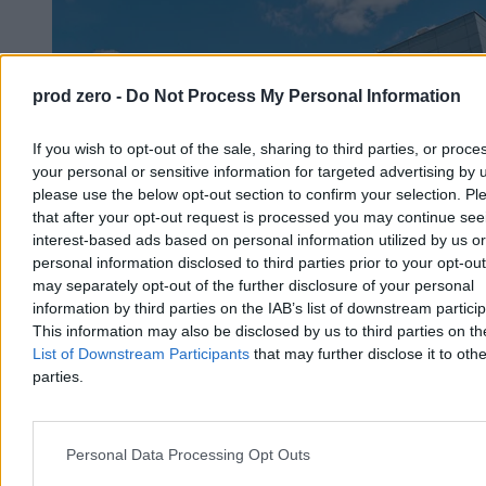
prod zero -
Do Not Process My Personal Information
If you wish to opt-out of the sale, sharing to third parties, or proce
your personal or sensitive information for targeted advertising by 
please use the below opt-out section to confirm your selection. Pl
that after your opt-out request is processed you may continue see
interest-based ads based on personal information utilized by us or
personal information disclosed to third parties prior to your opt-ou
may separately opt-out of the further disclosure of your personal
information by third parties on the IAB’s list of downstream partici
Upały dotarły do szpitali. Chore dzieci chłodzone
This information may also be disclosed by us to third parties on t
lodem
List of Downstream Participants
that may further disclose it to othe
parties.
Ekstremalne upały postawiły w trudnej sytuacji nawet szpitale. Na
oddziale kardiologii dziecięcej w Rzeszowie nie ma klimatyzacji, a
rodzice sami chłodzą dzieci lodem i wiatrakami. Personel przyznaje,
że modernizacja wymagałaby remontu całego oddziału, a nowy
Personal Data Processing Opt Outs
budynek powstanie dopiero za trzy lata.