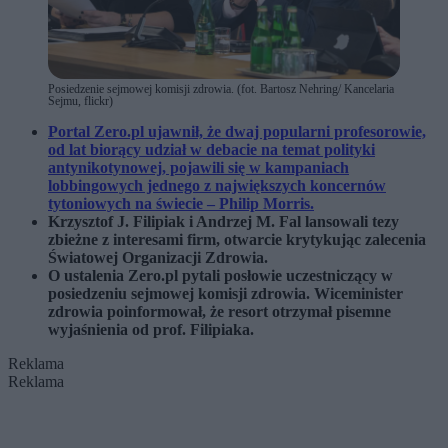
Posiedzenie sejmowej komisji zdrowia. (fot. Bartosz Nehring/ Kancelaria
Sejmu, flickr)
Portal Zero.pl ujawnił, że dwaj popularni profesorowie,
od lat biorący udział w debacie na temat polityki
antynikotynowej, pojawili się w kampaniach
lobbingowych jednego z największych koncernów
tytoniowych na świecie
–
Philip Morris.
Krzysztof J. Filipiak i Andrzej M. Fal lansowali tezy
zbieżne z interesami firm, otwarcie krytykując zalecenia
Światowej Organizacji Zdrowia.
O ustalenia Zero.pl pytali posłowie uczestniczący w
posiedzeniu sejmowej komisji zdrowia. Wiceminister
zdrowia poinformował, że resort otrzymał pisemne
wyjaśnienia od prof. Filipiaka.
Reklama
Reklama