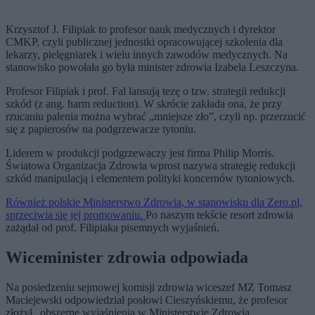
Krzysztof J. Filipiak to profesor nauk medycznych i dyrektor
CMKP, czyli publicznej jednostki opracowującej szkolenia dla
lekarzy, pielęgniarek i wielu innych zawodów medycznych. Na
stanowisko powołała go była minister zdrowia Izabela Leszczyna.
Profesor Filipiak i prof. Fal lansują tezę o tzw. strategii redukcji
szkód (z ang. harm reduction). W skrócie zakłada ona, że przy
rzucaniu palenia można wybrać „mniejsze zło”, czyli np. przerzucić
się z papierosów na podgrzewacze tytoniu.
Liderem w produkcji podgrzewaczy jest firma Philip Morris.
Światowa Organizacja Zdrowia wprost nazywa strategię redukcji
szkód manipulacją i elementem polityki koncernów tytoniowych.
Również polskie Ministerstwo Zdrowia, w stanowisku dla Zero.pl,
sprzeciwia się jej promowaniu.
Po naszym tekście resort zdrowia
zażądał od prof. Filipiaka pisemnych wyjaśnień.
Wiceminister zdrowia odpowiada
Na posiedzeniu sejmowej komisji zdrowia wiceszef MZ Tomasz
Maciejewski odpowiedział posłowi Cieszyńskiemu, że profesor
złożył „obszerne wyjaśnienia w Ministerstwie Zdrowia,