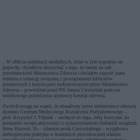
– W obliczu publikacji medialnych, które w tym tygodniu się
pojawiły, chciałbym skorzystać z tego, że mamy na sali
przedstawicieli Ministerstwa Zdrowia i chciałem zapytać pana
ministra o sytuację związaną z powiązaniami lobbystów
tytoniowych z instytucjami nadzorowanymi przez Ministerstwo
Zdrowia – powiedział poseł PiS Janusz Cieszyński podczas
wtorkowego posiedzenia sejmowej komisji zdrowia.
Zwrócił uwagę na wątek, że obsadzony przez ministerstwo zdrowia
dyrektor Centrum Medycznego Kształcenia Podyplomowego –
prof. Krzysztof J. Filipiak –
zachęcał do tego, żeby korzystać do
pomiarów swojej aktywności z wykorzystaniem chińskich urządzeń
firmy Huawei. To – zdaniem posła Cieszyńskiego – wyjątkowo
niebezpieczna praktyka w kontekście procedowanej właśnie
nowelizacji ustawy o krajowym systemie cyberbezpieczeństwa.