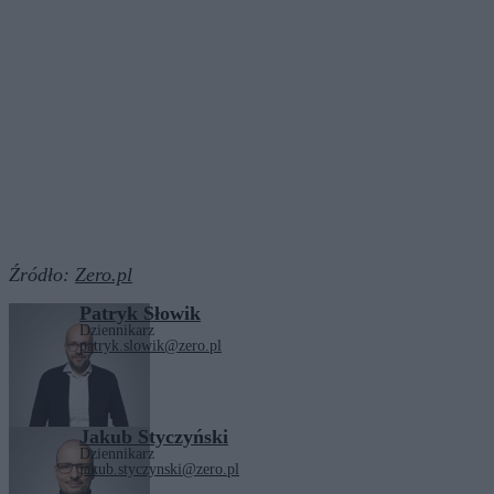
Źródło:
Zero.pl
Patryk Słowik
Dziennikarz
patryk.slowik@zero.pl
Jakub Styczyński
Dziennikarz
jakub.styczynski@zero.pl