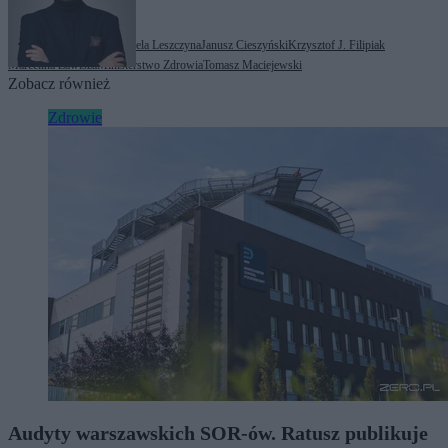
Tagi:
Andrzej M. Fal
Izabela Leszczyna
Janusz Cieszyński
Krzysztof J. Filipiak
Marcelina Zawisza
Ministerstwo Zdrowia
Tomasz Maciejewski
Zobacz również
Zdrowie
Audyty warszawskich SOR-ów. Ratusz publikuje