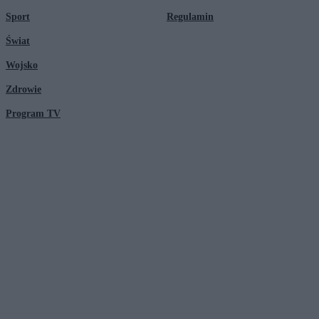
Sport
Regulamin
Świat
Wojsko
Zdrowie
Program TV
© 2026 Kanał Zero Spółka Akcyjna