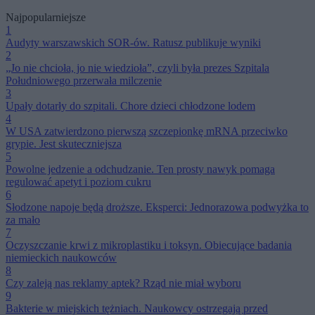
Najpopularniejsze
1
Audyty warszawskich SOR-ów. Ratusz publikuje wyniki
2
„Jo nie chcioła, jo nie wiedzioła”, czyli była prezes Szpitala
Południowego przerwała milczenie
3
Upały dotarły do szpitali. Chore dzieci chłodzone lodem
4
W USA zatwierdzono pierwszą szczepionkę mRNA przeciwko
grypie. Jest skuteczniejsza
5
Powolne jedzenie a odchudzanie. Ten prosty nawyk pomaga
regulować apetyt i poziom cukru
6
Słodzone napoje będą droższe. Eksperci: Jednorazowa podwyżka to
za mało
7
Oczyszczanie krwi z mikroplastiku i toksyn. Obiecujące badania
niemieckich naukowców
8
Czy zaleją nas reklamy aptek? Rząd nie miał wyboru
9
Bakterie w miejskich tężniach. Naukowcy ostrzegają przed