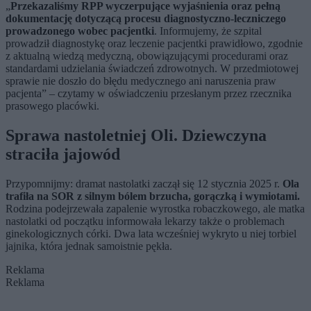
„
Przekazaliśmy RPP wyczerpujące wyjaśnienia oraz pełną
dokumentację dotyczącą procesu diagnostyczno-leczniczego
prowadzonego wobec pacjentki
. Informujemy, że szpital
prowadził diagnostykę oraz leczenie pacjentki prawidłowo, zgodnie
z aktualną wiedzą medyczną, obowiązującymi procedurami oraz
standardami udzielania świadczeń zdrowotnych. W przedmiotowej
sprawie nie doszło do błędu medycznego ani naruszenia praw
pacjenta” – czytamy w oświadczeniu przesłanym przez rzecznika
prasowego placówki.
Sprawa nastoletniej Oli. Dziewczyna
straciła jajowód
Przypomnijmy: dramat nastolatki zaczął się 12 stycznia 2025 r.
Ola
trafiła na SOR z silnym bólem brzucha, gorączką i wymiotami.
Rodzina podejrzewała zapalenie wyrostka robaczkowego, ale matka
nastolatki od początku informowała lekarzy także o problemach
ginekologicznych córki. Dwa lata wcześniej wykryto u niej torbiel
jajnika, która jednak samoistnie pękła.
Reklama
Reklama