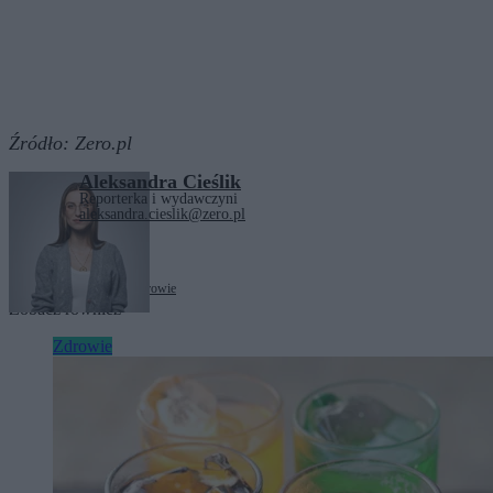
Źródło:
Zero.pl
Aleksandra Cieślik
Reporterka i wydawczyni
aleksandra.cieslik@zero.pl
Tagi:
ochrona zdrowia
zdrowie
Zobacz również
Zdrowie