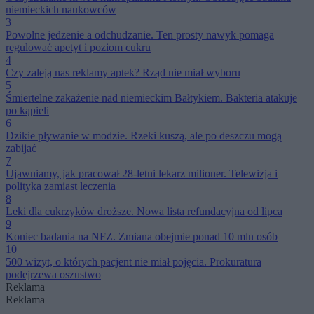
niemieckich naukowców
3
Powolne jedzenie a odchudzanie. Ten prosty nawyk pomaga
regulować apetyt i poziom cukru
4
Czy zaleją nas reklamy aptek? Rząd nie miał wyboru
5
Śmiertelne zakażenie nad niemieckim Bałtykiem. Bakteria atakuje
po kąpieli
6
Dzikie pływanie w modzie. Rzeki kuszą, ale po deszczu mogą
zabijać
7
Ujawniamy, jak pracował 28-letni lekarz milioner. Telewizja i
polityka zamiast leczenia
8
Leki dla cukrzyków droższe. Nowa lista refundacyjna od lipca
9
Koniec badania na NFZ. Zmiana obejmie ponad 10 mln osób
10
500 wizyt, o których pacjent nie miał pojęcia. Prokuratura
podejrzewa oszustwo
Reklama
Reklama