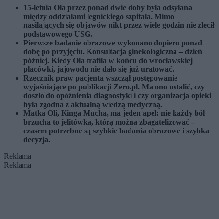
15-letnia Ola przez ponad dwie doby była odsyłana
między oddziałami legnickiego szpitala. Mimo
nasilających się objawów nikt przez wiele godzin nie zlecił
podstawowego USG.
Pierwsze badanie obrazowe wykonano dopiero ponad
dobę po przyjęciu. Konsultacja ginekologiczna – dzień
później. Kiedy Ola trafiła w końcu do wrocławskiej
placówki, jajowodu nie dało się już uratować.
Rzecznik praw pacjenta wszczął postępowanie
wyjaśniające po publikacji Zero.pl. Ma ono ustalić, czy
doszło do opóźnienia diagnostyki i czy organizacja opieki
była zgodna z aktualną wiedzą medyczną.
Matka Oli, Kinga Mucha, ma jeden apel: nie każdy ból
brzucha to jelitówka, którą można zbagatelizować –
czasem potrzebne są szybkie badania obrazowe i szybka
decyzja.
Reklama
Reklama