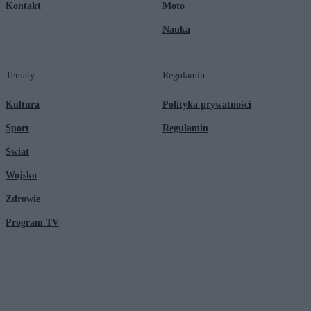
Kontakt
Moto
Nauka
Tematy
Regulamin
Kultura
Polityka prywatności
Sport
Regulamin
Świat
Wojsko
Zdrowie
Program TV
© 2026 Kanał Zero Spółka Akcyjna