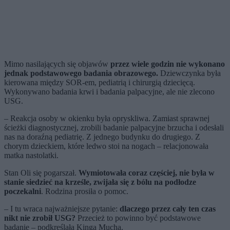
Mimo nasilających się objawów
przez wiele godzin nie wykonano
jednak podstawowego badania obrazowego.
Dziewczynka była
kierowana między SOR-em, pediatrią i chirurgią dziecięcą.
Wykonywano badania krwi i badania palpacyjne, ale nie zlecono
USG.
– Reakcja osoby w okienku była opryskliwa. Zamiast sprawnej
ścieżki diagnostycznej, zrobili badanie palpacyjne brzucha i odesłali
nas na doraźną pediatrię. Z jednego budynku do drugiego. Z
chorym dzieckiem, które ledwo stoi na nogach – relacjonowała
matka nastolatki.
Stan Oli się pogarszał.
Wymiotowała coraz częściej, nie była w
stanie siedzieć na krześle, zwijała się z bólu na podłodze
poczekalni
. Rodzina prosiła o pomoc.
– I tu wraca najważniejsze pytanie:
dlaczego przez cały ten czas
nikt nie zrobił USG?
Przecież to powinno być podstawowe
badanie – podkreślała Kinga Mucha.