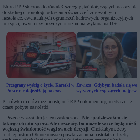
Biuro RPP skierowało również szereg pytań dotyczących wskazania
dokładnej chronologii udzielania świadczeń zdrowotnych
nastolatce, ewentualnych ograniczeń kadrowych, organizacyjnych
lub sprzętowych czy przyczyn opóźnienia wykonania USG.
Przegrany wyścig o życie. Karetki w
Zawisza: Gdybym badała się wed
Polsce nie dojeżdżają na czas
wytycznych rządzących, najpewni
bym już nie żyła
Placówka ma również udostępnić RPP dokumentację medyczną z
czasu pobytu nastolatki.
– Przede wszystkim jestem zaskoczona.
Nie spodziewałam się
takiego obrotu spraw. Ale cieszę się, bo może lekarze będą mieli
większą świadomość wagi swoich decyzji.
Chciałabym, żeby
trudnej historii Oli nie musiała powtarzać inna nastolatka. I żeby