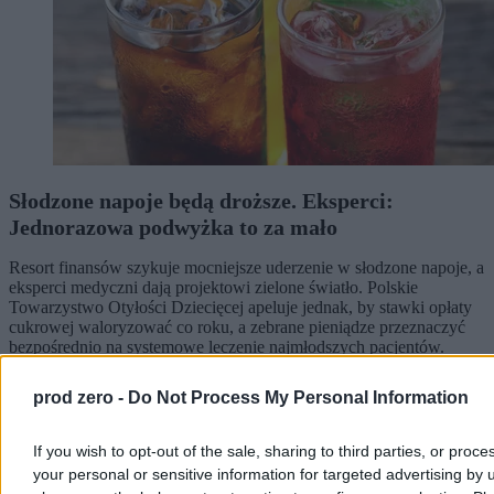
Słodzone napoje będą droższe. Eksperci:
Jednorazowa podwyżka to za mało
Resort finansów szykuje mocniejsze uderzenie w słodzone napoje, a
eksperci medyczni dają projektowi zielone światło. Polskie
Towarzystwo Otyłości Dziecięcej apeluje jednak, by stawki opłaty
cukrowej waloryzować co roku, a zebrane pieniądze przeznaczyć
bezpośrednio na systemowe leczenie najmłodszych pacjentów.
prod zero -
Do Not Process My Personal Information
Agnieszka Waś-Turecka
If you wish to opt-out of the sale, sharing to third parties, or proce
Dzisiaj 13:56
4 min
your personal or sensitive information for targeted advertising by 