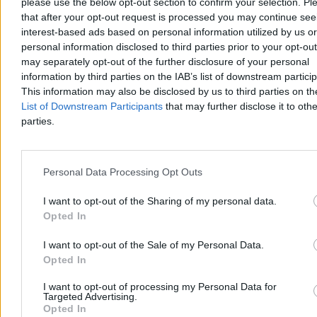
please use the below opt-out section to confirm your selection. Pl
Zdrowie
that after your opt-out request is processed you may continue see
interest-based ads based on personal information utilized by us or
personal information disclosed to third parties prior to your opt-ou
may separately opt-out of the further disclosure of your personal
information by third parties on the IAB’s list of downstream partici
This information may also be disclosed by us to third parties on t
List of Downstream Participants
that may further disclose it to othe
parties.
Personal Data Processing Opt Outs
I want to opt-out of the Sharing of my personal data.
Opted In
Oczyszczanie krwi z mikroplastiku i toksyn.
I want to opt-out of the Sale of my Personal Data.
Obiecujące badania niemieckich naukowców
Opted In
Naukowcy z uczelni w Dreźnie natrafili na nowe zastosowanie
I want to opt-out of processing my Personal Data for
znanej metody medycznej. Afereza terapeutyczna, dotąd stosowana
Targeted Advertising.
głównie w chorobach układu krążenia i autoimmunologicznych,
Opted In
może skutecznie filtrować z ludzkiej krwi mikroplastik oraz