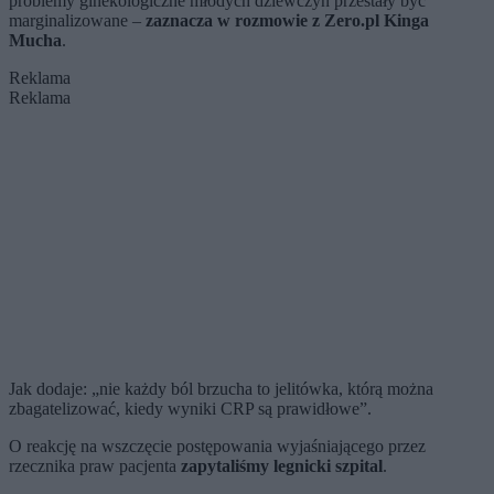
problemy ginekologiczne młodych dziewczyn przestały być
marginalizowane –
zaznacza w rozmowie z Zero.pl Kinga
Mucha
.
Reklama
Reklama
Jak dodaje: „nie każdy ból brzucha to jelitówka, którą można
zbagatelizować, kiedy wyniki CRP są prawidłowe”.
O reakcję na wszczęcie postępowania wyjaśniającego przez
rzecznika praw pacjenta
zapytaliśmy legnicki szpital
.