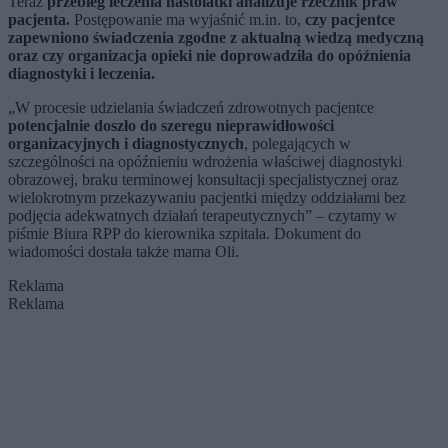
Teraz
przebieg leczenia nastolatki analizuje rzecznik praw
pacjenta.
Postępowanie ma wyjaśnić m.in. to,
czy pacjentce
zapewniono świadczenia zgodne z aktualną wiedzą medyczną
oraz czy organizacja opieki nie doprowadziła do opóźnienia
diagnostyki i leczenia.
„W procesie udzielania świadczeń zdrowotnych pacjentce
potencjalnie doszło do szeregu nieprawidłowości
organizacyjnych i diagnostycznych
, polegających w
szczególności na opóźnieniu wdrożenia właściwej diagnostyki
obrazowej, braku terminowej konsultacji specjalistycznej oraz
wielokrotnym przekazywaniu pacjentki między oddziałami bez
podjęcia adekwatnych działań terapeutycznych” – czytamy w
piśmie Biura RPP do kierownika szpitala. Dokument do
wiadomości dostała także mama Oli.
Reklama
Reklama