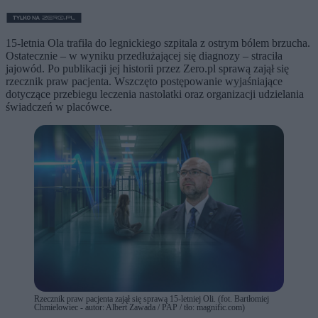
15-letnia Ola trafiła do legnickiego szpitala z ostrym bólem brzucha.
Ostatecznie – w wyniku przedłużającej się diagnozy – straciła
jajowód. Po publikacji jej historii przez Zero.pl sprawą zajął się
rzecznik praw pacjenta. Wszczęto postępowanie wyjaśniające
dotyczące przebiegu leczenia nastolatki oraz organizacji udzielania
świadczeń w placówce.
Rzecznik praw pacjenta zajął się sprawą 15-letniej Oli. (fot. Bartłomiej
Chmielowiec - autor: Albert Zawada / PAP / tło: magnific.com)