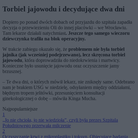
Torbiel jajowodu i decydujące dwa dni
Dopiero po ponad dwóch dobach od przyjazdu do szpitala zapadła
decyzja o przewiezieniu Oli do innej placówki – we Wrocławiu.
Tam lekarze działali natychmiast
. Jeszcze tego samego wieczoru
dziewczynka trafiła na blok operacyjny.
W trakcie zabiegu okazało się, że
problemem nie była torbiel
jajnika (jak wcześniej podejrzewano), lecz skręcona torbiel
jajowodu
, która doprowadziła do niedokrwienia i martwicy.
Konieczne było usunięcie jajowodu oraz oczyszczenie jamy
brzusznej.
– Te dwa dni, o których mówił lekarz, nie zniknęły same. Odebrano
nam je brakiem USG w niedzielę, odsyłaniem między oddziałami,
błędnym tropem jelitówki, przesunięciem konsultacji
ginekologicznej o dobę – mówiła Kinga Mucha.
Najpopularniejsze
1
„Jo nie chcioła, jo nie wiedzioła”, czyli była prezes Szpitala
Południowego przerwała milczenie
2
Oczyszczanie krwi z mikroplastiku i toksyn. Obiecujące badania