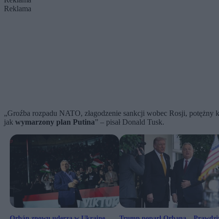
Reklama
„Groźba rozpadu NATO, złagodzenie sankcji wobec Rosji, potężny k
jak
wymarzony plan Putina
” – pisał Donald Tusk.
Orbán znowu uderza w Ukrainę.
Trump poparł Orbana. „Prawdz