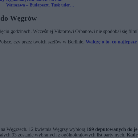
Warszawa – Budapeszt. Tusk uderza
w Nawrockiego i Orbána
e do Węgrów
sięciu godzinach. Wcześniej Viktorowi Orbanowi nie spodobał się fil
Polsce, czy przez twoich szefów w Berlinie.
Walczę o to, co najlepsze
i na Węgrzech. 12 kwietnia Węgrzy wybiorą
199 deputowanych do j
łych 93 zostanie wybranych z ogólnokrajowych list partyjnych.
Kaden