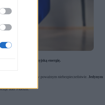
niesienie sankcji na rosyjską energię.
.
ergetycznego. Europa jest w poważnym niebezpieczeństwie.
Jedynym
peluje lider Fideszu.