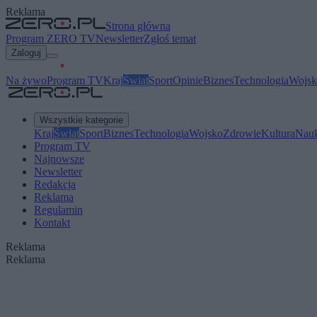
Reklama
Strona główna
Program ZERO TV
Newsletter
Zgłoś temat
Zaloguj
Na żywo
Program TV
Kraj
Świat
Sport
Opinie
Biznes
Technologia
Wojsk
Wszystkie kategorie
Kraj
Świat
Sport
Biznes
Technologia
Wojsko
Zdrowie
Kultura
Nau
Program TV
Najnowsze
Newsletter
Redakcja
Reklama
Regulamin
Kontakt
Reklama
Reklama