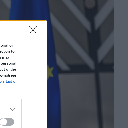
sonal or
ection to
ou may
 personal
out of the
 downstream
B’s List of