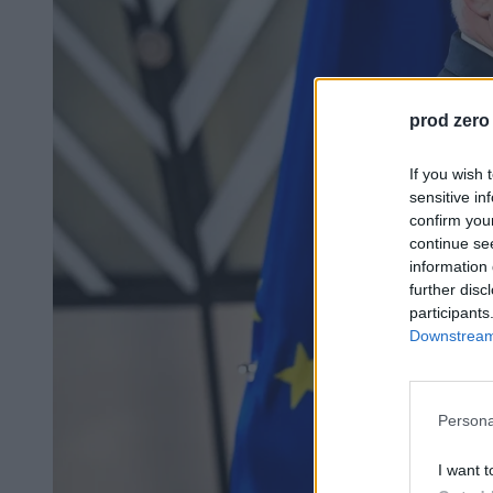
prod zero
If you wish 
sensitive in
confirm you
continue se
information 
further disc
participants
Downstream 
Persona
I want t