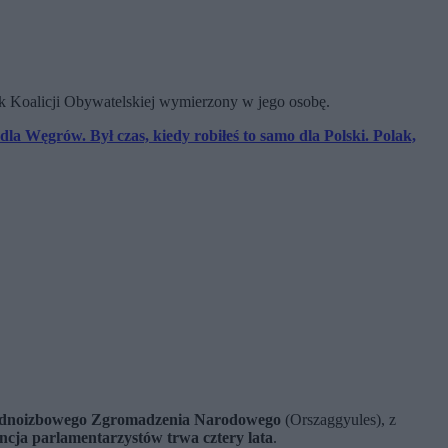
mik Koalicji Obywatelskiej wymierzony w jego osobę.
 dla Węgrów. Był czas, kiedy robiłeś to samo dla Polski. Polak,
ednoizbowego Zgromadzenia Narodowego
(Orszaggyules), z
cja parlamentarzystów trwa cztery lata
.