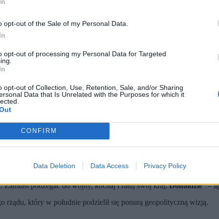
In
o opt-out of the Sale of my Personal Data.
In
to opt-out of processing my Personal Data for Targeted
ing.
In
o opt-out of Collection, Use, Retention, Sale, and/or Sharing
ersonal Data that Is Unrelated with the Purposes for which it
lected.
Out
PAP)
ier twierdzi, że jedynym wyjściem z kryzysu energetycznego jest z
CONFIRM
eć o Władimirze Putinie, a skupić się na rozwoju swojego kraju
peszt.
czych w swojej historii. Świat stoi w obliczu poważnego kryzysu en
Data Deletion
Data Access
Privacy Policy
 Natychmiast
” – przekonuje Viktor Orban.
. Zamiast podżegać do wojny, kochaj i ratuj swój kraj,
Donaldzie
” – a
 rządu, który w południe podzielił się ponurą geopolityczną wizją.