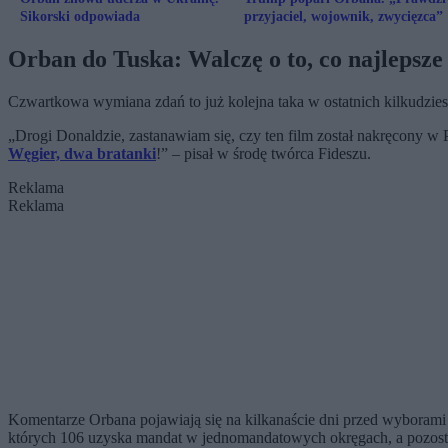
Sikorski odpowiada
przyjaciel, wojownik, zwycięzca”
Orban do Tuska: Walczę o to, co najlepsz
Czwartkowa wymiana zdań to już kolejna taka w ostatnich kilkudzie
„Drogi Donaldzie, zastanawiam się, czy ten film został nakręcony w 
Węgier, dwa bratanki
!” – pisał w środę twórca Fideszu.
Reklama
Reklama
Komentarze Orbana pojawiają się na kilkanaście dni przed wyboram
których 106 uzyska mandat w jednomandatowych okręgach, a pozosta