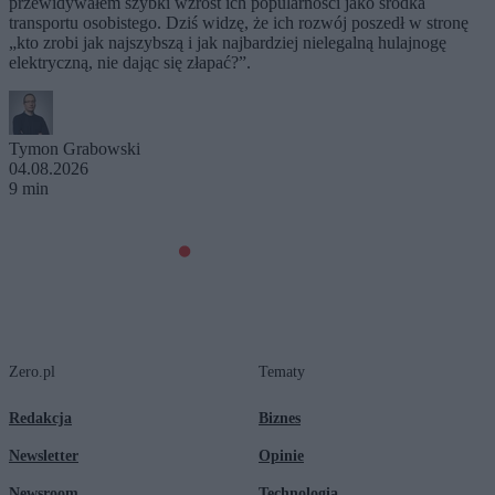
przewidywałem szybki wzrost ich popularności jako środka
transportu osobistego. Dziś widzę, że ich rozwój poszedł w stronę
„kto zrobi jak najszybszą i jak najbardziej nielegalną hulajnogę
elektryczną, nie dając się złapać?”.
Tymon Grabowski
04.08.2026
9 min
Zero.pl
Tematy
Redakcja
Biznes
Newsletter
Opinie
Newsroom
Technologia