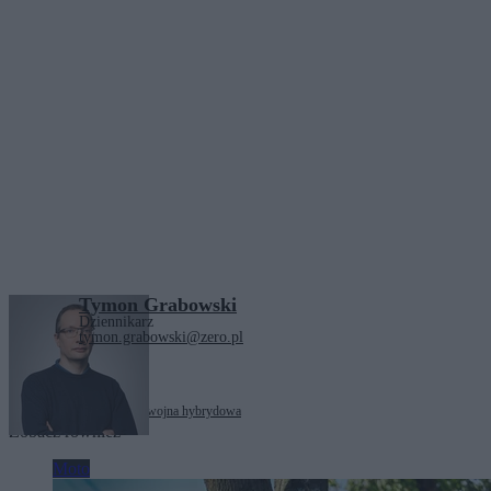
Tymon Grabowski
Dziennikarz
tymon.grabowski@zero.pl
Tagi:
Europa
motoryzacja
wojna hybrydowa
Zobacz również
Moto