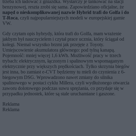
trzeba ich ładować z gniazdka. Wystarczy je tankować na stacji
benzynowej, reszta zrobi się sama. Zapowiedziano oficjalne, że
napęd o nieskomplikowanej nazwie Hybrid trafi do Golfa i do
T-Roca
, czyli najpopularniejszych modeli w europejskiej gamie
VW.
Gdy czytam opis hybrydy, która trafi do Golfa, mam wrażenie
jakbym był nauczycielem i czytał prace ucznia, który ściągał od
kolegi. Niemal wszystko brzmi jak przejęte z Toyoty.
Umiejscowienie akumulatora głównego: pod tylną kanapą.
Pojemność: mniej więcej 1,6 kWh. Możliwość pracy w trzech
trybach: elektrycznym, łączonym i spalinowym wspomaganym
elektrycznie przy większych prędkościach. Tylko skrzynia biegów
jest inna, bo zamiast e-CVT będziemy tu mieli do czynienia z 6-
biegowym DSG. Wprowadzono nawet zmiany do silnika
spalinowego w postaci cyklu Millera, czyli wydłużonego otwarcia
zaworu dolotowego podczas suwu sprężania, co przydaje się w
przypadku jednostek, które są stale uruchamiane i gaszone.
Reklama
Reklama