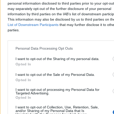
poniedziałku
personal information disclosed to third parties prior to your opt-ou
may separately opt-out of the further disclosure of your personal
Kierowcy w Krakowie muszą przygotować się na zmiany. Od
information by third parties on the IAB’s list of downstream partici
poniedziałku Obszar Płatnego Parkowania powiększy się o kolejne
rejony miasta, w tym okolice Ronda Matecznego, Cmentarza
This information may also be disclosed by us to third parties on t
Podgórskiego oraz krakowskich Błoń. Urzędnicy tłumaczą decyzję
List of Downstream Participants
that may further disclose it to othe
wnioskami samych mieszkańców.
parties.
Agnieszka Waś-Turecka
Personal Data Processing Opt Outs
Wczoraj 09:44
3 min
I want to opt-out of the Sharing of my personal data.
Opted In
Moto
I want to opt-out of the Sale of my Personal Data.
Opted In
I want to opt-out of processing my Personal Data for
Targeted Advertising.
Opted In
I want to opt-out of Collection, Use, Retention, Sale,
and/or Sharing of my Personal Data that Is