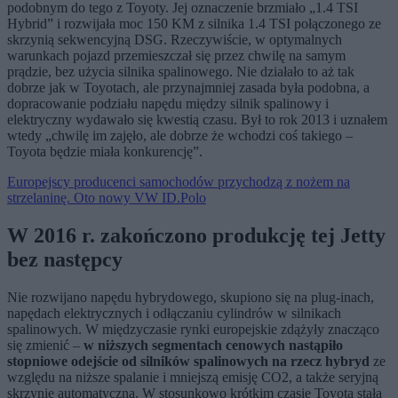
podobnym do tego z Toyoty. Jej oznaczenie brzmiało „1.4 TSI
Hybrid” i rozwijała moc 150 KM z silnika 1.4 TSI połączonego ze
skrzynią sekwencyjną DSG. Rzeczywiście, w optymalnych
warunkach pojazd przemieszczał się przez chwilę na samym
prądzie, bez użycia silnika spalinowego. Nie działało to aż tak
dobrze jak w Toyotach, ale przynajmniej zasada była podobna, a
dopracowanie podziału napędu między silnik spalinowy i
elektryczny wydawało się kwestią czasu. Był to rok 2013 i uznałem
wtedy „chwilę im zajęło, ale dobrze że wchodzi coś takiego –
Toyota będzie miała konkurencję”.
Europejscy producenci samochodów przychodzą z nożem na
strzelaninę. Oto nowy VW ID.Polo
W 2016 r. zakończono produkcję tej Jetty
bez następcy
Nie rozwijano napędu hybrydowego, skupiono się na plug-inach,
napędach elektrycznych i odłączaniu cylindrów w silnikach
spalinowych. W międzyczasie rynki europejskie zdążyły znacząco
się zmienić –
w niższych segmentach cenowych nastąpiło
stopniowe odejście od silników spalinowych na rzecz hybryd
ze
względu na niższe spalanie i mniejszą emisję CO2, a także seryjną
skrzynię automatyczną. W stosunkowo krótkim czasie Toyota stała