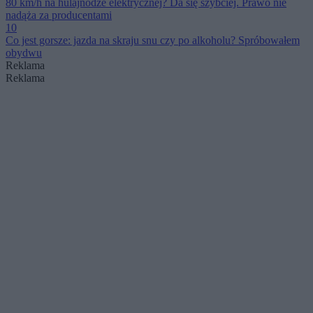
80 km/h na hulajnodze elektrycznej? Da się szybciej. Prawo nie
nadąża za producentami
10
Co jest gorsze: jazda na skraju snu czy po alkoholu? Spróbowałem
obydwu
Reklama
Reklama