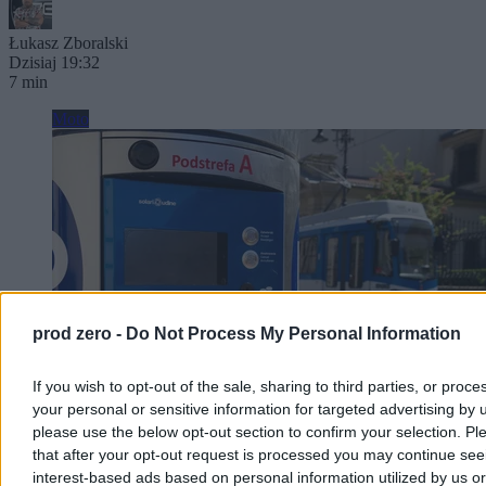
Łukasz Zboralski
Dzisiaj 19:32
7 min
Moto
prod zero -
Do Not Process My Personal Information
If you wish to opt-out of the sale, sharing to third parties, or proce
your personal or sensitive information for targeted advertising by 
please use the below opt-out section to confirm your selection. Pl
that after your opt-out request is processed you may continue see
Duże zmiany dla kierowców w Krakowie. Już od
interest-based ads based on personal information utilized by us or