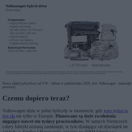
Nowy układ hybrydowy od VW – debiut w październiku 2026. (fot. Volkswagen - materiały
prasowe)
Czemu dopiero teraz?
Volkswagen idzie w pełne hybrydy w momencie, gdy
jego sytuacja
jest zła
nie tylko w Europie.
Planowane są duże zwolnienia
sięgające nawet stu tysięcy pracowników.
W samych Niemczech
cztery fabryki zostaną zamknięte, w tym działające od dziesiątek lat
zakłady w Emden i Hanowerze, przejęta po NRD fabryka w