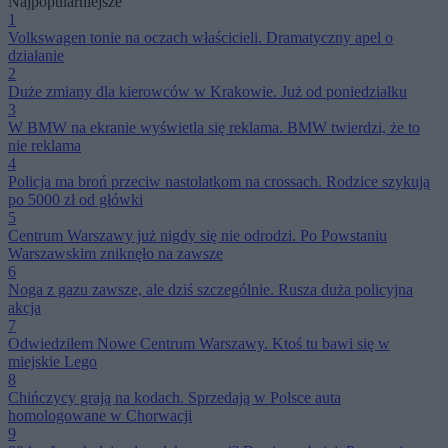
Najpopularniejsze
1
Volkswagen tonie na oczach właścicieli. Dramatyczny apel o
działanie
2
Duże zmiany dla kierowców w Krakowie. Już od poniedziałku
3
W BMW na ekranie wyświetla się reklama. BMW twierdzi, że to
nie reklama
4
Policja ma broń przeciw nastolatkom na crossach. Rodzice szykują
po 5000 zł od główki
5
Centrum Warszawy już nigdy się nie odrodzi. Po Powstaniu
Warszawskim zniknęło na zawsze
6
Noga z gazu zawsze, ale dziś szczególnie. Rusza duża policyjna
akcja
7
Odwiedziłem Nowe Centrum Warszawy. Ktoś tu bawi się w
miejskie Lego
8
Chińczycy grają na kodach. Sprzedają w Polsce auta
homologowane w Chorwacji
9