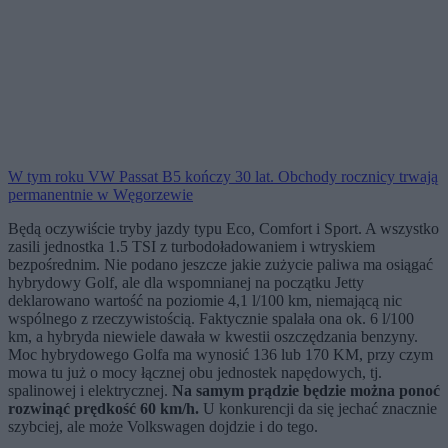
W tym roku VW Passat B5 kończy 30 lat. Obchody rocznicy trwają
permanentnie w Węgorzewie
Będą oczywiście tryby jazdy typu Eco, Comfort i Sport. A wszystko
zasili jednostka 1.5 TSI z turbodoładowaniem i wtryskiem
bezpośrednim. Nie podano jeszcze jakie zużycie paliwa ma osiągać
hybrydowy Golf, ale dla wspomnianej na początku Jetty
deklarowano wartość na poziomie 4,1 l/100 km, niemającą nic
wspólnego z rzeczywistością. Faktycznie spalała ona ok. 6 l/100
km, a hybryda niewiele dawała w kwestii oszczędzania benzyny.
Moc hybrydowego Golfa ma wynosić 136 lub 170 KM, przy czym
mowa tu już o mocy łącznej obu jednostek napędowych, tj.
spalinowej i elektrycznej.
Na samym prądzie będzie można ponoć
rozwinąć prędkość 60 km/h.
U konkurencji da się jechać znacznie
szybciej, ale może Volkswagen dojdzie i do tego.