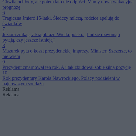
Chwila ochłody, ale potem lato nie odpuści. Mamy nową wakacyjną
prognozę
6
Tragiczna śmierć 15-latki. Śledczy milczą, rodzice apelują do
świadków
7
Jeziora znikają z krajobrazu Wielkopolski. „Ludzie dzwonią i
pytają, czy jeszcze istnieją”
8
Mazurek pyta o koszt prezydenckiej imprezy. Minister: Szczerze, to
nie wiem
9
Prezydent zmarnował ten rok. A i tak zbudował sobie silną pozycję
10
Rok prezydentury Karola Nawrockiego. Polacy podzieleni w
najnowszym sondażu
Reklama
Reklama