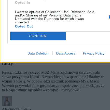
Opted In
I want to opt-out of Collection, Use, Retention, Sale,
and/or Sharing of my Personal Data that Is
Unrelated with the Purposes for which it was
collected.
Opted Out
CONFIRM
Data Deletion
Data Access
Privacy Policy
Rzecznik MSZ odpowiada Zacharowej. „Czas na
fakty”
Rzeczniczka rosyjskiego MSZ Maria Zacharowa skrytykowała
słowa prezydenta Karola Nawrockiego o wsparciu dla Ukrainy w
wojnie z Rosją. W odpowiedzi rzecznik polskiego MSZ Maciej
Wewiór przywołał dane gospodarcze i społeczne, podkreślając, że
to Rosja atakuje sąsiadów – zbrojnie i hybrydowo.
Aleksandra Cieślik