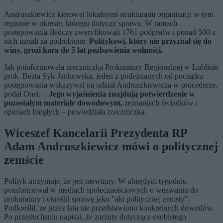
Andruszkiewicz kierował lokalnymi strukturami organizacji w tym
regionie w okresie, którego dotyczy sprawa. W ramach
postępowania śledczy zweryfikowali 1761 podpisów i ponad 500 z
nich uznali za podrobione.
Politykowi, który nie przyznał się do
winy, grozi kara do 5 lat pozbawienia wolności.
Jak poinformowała rzeczniczka Prokuratury Regionalnej w Lublinie
prok. Beata Syk-Jankowska, jeden z podejrzanych od początku
postępowania wskazywał na udział Andruszkiewicza w procederze,
podał Onet. –
Jego wyjaśnienia znajdują potwierdzenie w
pozostałym materiale dowodowym,
zeznaniach świadków i
opiniach biegłych – powiedziała rzeczniczka.
Wiceszef Kancelarii Prezydenta RP
Adam Andruszkiewicz mówi o politycznej
zemście
Polityk utrzymuje, że jest niewinny. W ubiegłym tygodniu
poinformował w mediach społecznościowych o wezwaniu do
prokuratury i określił sprawę jako "akt politycznej zemsty".
Podkreślił, że przez lata nie przedstawiono konkretnych dowodów.
Po przesłuchaniu napisał, że zarzuty dotyczące osobistego