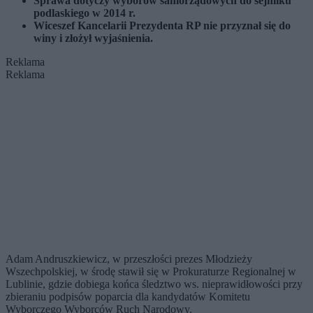
Sprawa dotyczy wyborów samorządowych do sejmiku
podlaskiego w 2014 r.
Wiceszef Kancelarii Prezydenta RP nie przyznał się do
winy i złożył wyjaśnienia.
Reklama
Reklama
Adam Andruszkiewicz, w przeszłości prezes Młodzieży
Wszechpolskiej, w środę stawił się w Prokuraturze Regionalnej w
Lublinie, gdzie dobiega końca śledztwo ws. nieprawidłowości przy
zbieraniu podpisów poparcia dla kandydatów Komitetu
Wyborczego Wyborców Ruch Narodowy.