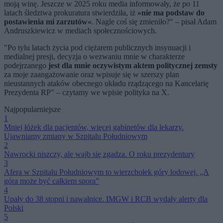
moją winę. Jeszcze w 2025 roku media informowały, że po 11
latach śledztwa prokuratura stwierdziła, iż
»nie ma podstaw do
postawienia mi zarzutów«
. Nagle coś się zmieniło?" – pisał Adam
Andruszkiewicz w mediach społecznościowych.
"Po tylu latach życia pod ciężarem publicznych insynuacji i
medialnej presji, decyzja o wezwaniu mnie w charakterze
podejrzanego
jest dla mnie oczywistym aktem politycznej zemsty
za moje zaangażowanie oraz wpisuje się w szerszy plan
nieustannych ataków obecnego układu rządzącego na Kancelarię
Prezydenta RP" – czytamy we wpisie polityka na X.
Najpopularniejsze
1
Mniej łóżek dla pacjentów, więcej gabinetów dla lekarzy.
Ujawniamy zmiany w Szpitalu Południowym
2
Nawrocki niszczy, ale wajb się zgadza. O roku prezydentury
3
Afera w Szpitalu Południowym to wierzchołek góry lodowej. „A
góra może być całkiem spora”
4
Upały do 38 stopni i nawałnice. IMGW i RCB wydały alerty dla
Polski
5