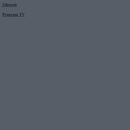
Zdrowie
Program TV
© 2026 Kanał Zero Spółka Akcyjna