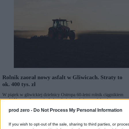
Rolnik zaorał nowy asfalt w Gliwicach. Straty to
ok. 400 tys. zł
W piątek w gliwickiej dzielnicy Ostropa 60-letni rolnik ciągnikiem
marki Ursus celowo wjechał na świeżo położony asfalt, niszcząc
pługiem ok. 200 metrów nowej jezdni. Twierdził, że droga należy
prod zero -
Do Not Process My Personal Information
do niego. Policja zatrzymała go na gorącym uczynku. Straty
oszacowano wstępnie na ok. 400 tys. zł.
If you wish to opt-out of the sale, sharing to third parties, or proce