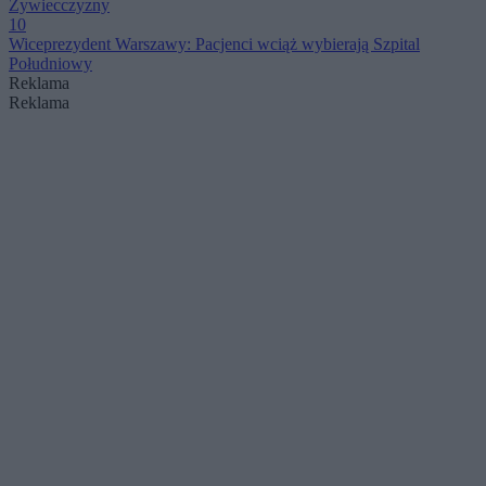
Żywiecczyzny
10
Wiceprezydent Warszawy: Pacjenci wciąż wybierają Szpital
Południowy
Reklama
Reklama