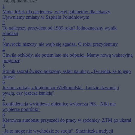
Najpopularniejsze
1
Mniej łóżek dla pacjentów, więcej gabinetów dla lekarzy.
Ujawniamy zmiany w Szpitalu Południowym
2
To najlepszy prezydent od 1989 roku? Jednoznaczny wynik
sondażu
3
Nawrocki niszczy, ale wajb się zgadza. O roku prezydentury
4
Chwila ochłody, ale potem lato nie odpuści. Mamy nową wakacyjną
prognozę
5
Rolnik zaorał świeżo położony asfalt na ulicy. „Twierdzi, że to jego
droga”
6
Jeziora znikają z krajobrazu Wielkopolski. „Ludzie dzwonią i
pytają, czy jeszcze istnieją”
7
Konfederacja wyśmiewa obietnicę wyborczą PiS. „Nikt nie
wybierze podróbki”
8
Kierowca autobusu przyszedł do pracy w spódnicy. ZTM go ukarał
9
„Ja to mogę nie wychodzić ze stroju”. Strażniczka tradycji