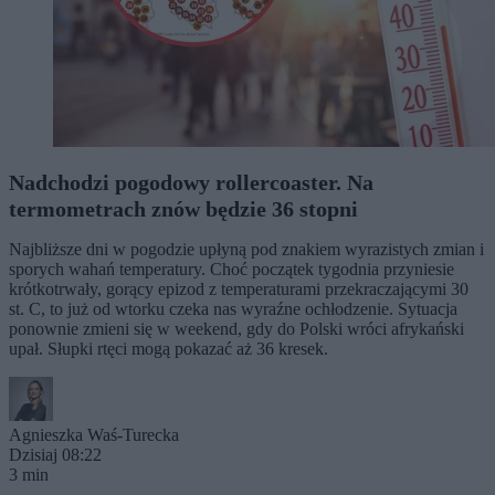
Nadchodzi pogodowy rollercoaster. Na
termometrach znów będzie 36 stopni
Najbliższe dni w pogodzie upłyną pod znakiem wyrazistych zmian i
sporych wahań temperatury. Choć początek tygodnia przyniesie
krótkotrwały, gorący epizod z temperaturami przekraczającymi 30
st. C, to już od wtorku czeka nas wyraźne ochłodzenie. Sytuacja
ponownie zmieni się w weekend, gdy do Polski wróci afrykański
upał. Słupki rtęci mogą pokazać aż 36 kresek.
Agnieszka Waś-Turecka
Dzisiaj 08:22
3 min