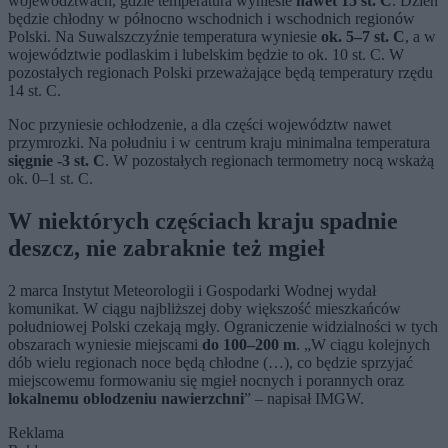
województwach, gdzie temperatura wyniesie
nawet 15 st. C
. Dzień
będzie chłodny w północno wschodnich i wschodnich regionów
Polski. Na Suwalszczyźnie temperatura wyniesie
ok. 5–7 st. C
, a w
województwie podlaskim i lubelskim będzie to ok. 10 st. C. W
pozostałych regionach Polski przeważające będą temperatury rzędu
14 st. C.
Noc przyniesie ochłodzenie, a dla części województw nawet
przymrozki. Na południu i w centrum kraju minimalna temperatura
sięgnie -3 st. C
. W pozostałych regionach termometry nocą wskażą
ok. 0–1 st. C.
W niektórych częściach kraju spadnie
deszcz, nie zabraknie też mgieł
2 marca Instytut Meteorologii i Gospodarki Wodnej wydał
komunikat. W ciągu najbliższej doby większość mieszkańców
południowej Polski czekają mgły. Ograniczenie widzialności w tych
obszarach wyniesie miejscami
do 100–200 m
. „W ciągu kolejnych
dób wielu regionach noce będą chłodne (…), co będzie sprzyjać
miejscowemu formowaniu się mgieł nocnych i porannych oraz
lokalnemu oblodzeniu nawierzchni
” – napisał IMGW.
Reklama