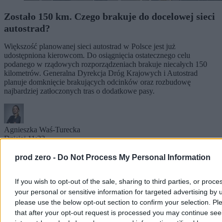
Zostało 150 km. Czego brakuje do docelowej sieci
autostrad?
Większość planowanej sieci autostrad w Polsce jest już
udostępniona kierowcom. Do osiągnięcia ostatecznego celu
podanego w rządowych rozporządzeniach brakuje niecałych 150
kilometrów. Generalna Dyrekcja Dróg Krajowych i Autostrad
planuje domknięcie brakujących odcinków oraz rozbudowę
najbardziej zatłoczonych tras o dodatkowe pasy.
Agnieszka Waś-Turecka
Dzisiaj 11:23
5 min
Reklama
prod zero -
Do Not Process My Personal Information
Reklama
If you wish to opt-out of the sale, sharing to third parties, or proce
your personal or sensitive information for targeted advertising by 
please use the below opt-out section to confirm your selection. Pl
that after your opt-out request is processed you may continue see