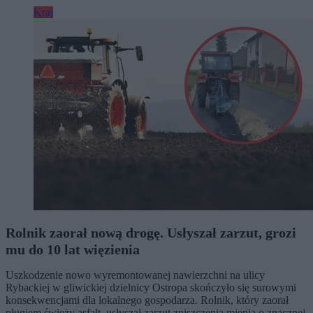
Kraj
Rolnik zaorał nową drogę. Usłyszał zarzut, grozi
mu do 10 lat więzienia
Uszkodzenie nowo wyremontowanej nawierzchni na ulicy
Rybackiej w gliwickiej dzielnicy Ostropa skończyło się surowymi
konsekwencjami dla lokalnego gospodarza. Rolnik, który zaorał
pługiem świeży asfalt, usłyszał zarzut zniszczenia mienia o znacznej