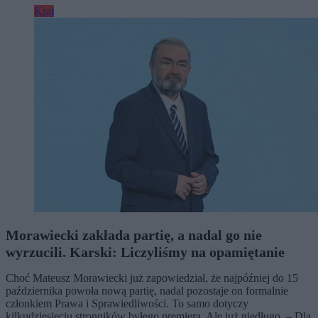
Kraj
Morawiecki zakłada partię, a nadal go nie
wyrzucili. Karski: Liczyliśmy na opamiętanie
Choć Mateusz Morawiecki już zapowiedział, że najpóźniej do 15
października powoła nową partię, nadal pozostaje on formalnie
członkiem Prawa i Sprawiedliwości. To samo dotyczy
kilkudziesięciu stronników byłego premiera. Ale już niedługo. – Dla