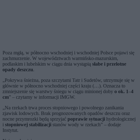
Poza mgłą, w północno wschodniej i wschodniej Polsce pojawi się
zachmurzenie. W województwach warmińsko-mazurskim,
podlaskim i lubelskim w ciągu dnia wystąpią
słabe i przelotne
opady deszczu
.
„Pokrywa śnieżna, poza szczytami Tatr i Sudetów, utrzymuje się w
głównie w północno wschodniej części kraju (…). Oznacza to
zmniejszenie się warstwy śniegu w ciągu minionej doby
o ok. 1
–
4
cm
” – czytamy w informacji IMGW.
„Na rzekach trwa proces stopniowego i powolnego zanikania
zjawisk lodowych. Brak prognozowanych opadów deszczu oraz
nocne przymrozki będą sprzyjać
poprawie sytuacji
hydrologicznej
i
stopniowej stabilizacji
stanów wody w rzekach” – dodaje
Instytut.