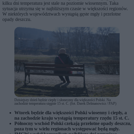
kilku dni temperatura jest stale na poziomie wiosennym. Taka
sytuacja utrzyma się w najbliższym czasie w większości regionów.
W niektórych województwach wystąpią gęste mgły i przelotne
opady deszczu.
Dzisiejszy dzień będzie ciepły i słoneczny dla większości Polski. Na
zachodzie temperatura sięgnie 15 st. C. (fot. Darek Delmanowicz / PAP)
Wtorek będzie dla większości Polski wiosenny i ciepły, a
na zachodzie kraju wystąpią temperatury rzędu 15 st. C.
Północny wschód Polski czekają przelotne opady deszczu,
poza tym w wielu regionach występować będą mgły.