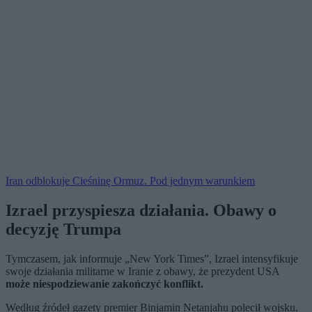
Iran odblokuje Cieśninę Ormuz. Pod jednym warunkiem
Izrael przyspiesza działania. Obawy o
decyzję Trumpa
Tymczasem, jak informuje „New York Times”, Izrael intensyfikuje
swoje działania militarne w Iranie z obawy, że prezydent USA
może niespodziewanie zakończyć konflikt.
Według źródeł gazety premier Binjamin Netanjahu polecił wojsku,