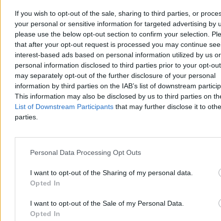
If you wish to opt-out of the sale, sharing to third parties, or proce
your personal or sensitive information for targeted advertising by 
please use the below opt-out section to confirm your selection. Pl
that after your opt-out request is processed you may continue see
interest-based ads based on personal information utilized by us or
personal information disclosed to third parties prior to your opt-ou
may separately opt-out of the further disclosure of your personal
Incydent w parlamencie Kosowa. Premier
information by third parties on the IAB’s list of downstream partici
obrzucony jajkami
This information may also be disclosed by us to third parties on t
List of Downstream Participants
that may further disclose it to othe
Obrady parlamentu w Kosowie zakończyły się skandalem. Premier
Albin Kurti został obrzucony jajkami przez posłankę opozycji Time
parties.
Kadrijaj. Incydent doprowadził do nagłego przerwania sesji i
pogłębił kryzys polityczny w kraju, w którym widmo kolejnych
wyborów staje się coraz bardziej realne.
Personal Data Processing Opt Outs
I want to opt-out of the Sharing of my personal data.
Agnieszka Waś-Turecka
Opted In
Dzisiaj 08:43
3 min
I want to opt-out of the Sale of my Personal Data.
Reklama
Opted In
Reklama