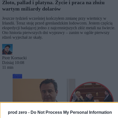
Złoto, pallad i platyna. Życie i praca na złożu
wartym miliardy dolarów
Jeszcze tydzień wcześniej kończyłem zmianę przy wiertnicy w
Irlandii. Teraz stoję przed grenlandzkim lodowcem. Jestem częścią
ekspedycji badającej jedno z najcenniejszych złóż metali na świecie.
Oto historia pierwszych dni wyprawy – zanim w ogóle pierwszy
rdzeń wyjechał ze skały.
Piotr Kornacki
Dzisiaj 10:08
11 min
Świat
prod zero -
Do Not Process My Personal Information