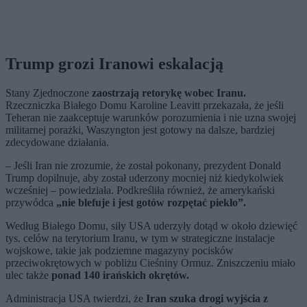
Trump grozi Iranowi eskalacją
Stany Zjednoczone
zaostrzają retorykę wobec Iranu.
Rzeczniczka Białego Domu Karoline Leavitt przekazała, że jeśli
Teheran nie zaakceptuje warunków porozumienia i nie uzna swojej
militarnej porażki, Waszyngton jest gotowy na dalsze, bardziej
zdecydowane działania.
– Jeśli Iran nie zrozumie, że został pokonany, prezydent Donald
Trump dopilnuje, aby został uderzony mocniej niż kiedykolwiek
wcześniej – powiedziała. Podkreśliła również, że amerykański
przywódca
„nie blefuje i jest gotów rozpętać piekło”.
Według Białego Domu, siły USA uderzyły dotąd w około dziewięć
tys. celów na terytorium Iranu, w tym w strategiczne instalacje
wojskowe, takie jak podziemne magazyny pocisków
przeciwokrętowych w pobliżu Cieśniny Ormuz. Zniszczeniu miało
ulec także
ponad 140 irańskich okrętów.
Administracja USA twierdzi, że
Iran szuka drogi wyjścia z