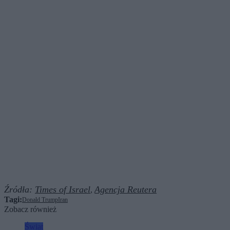
Źródła:
Times of Israel
Agencja Reutera
,
Tagi:
Donald Trump
Iran
Zobacz również
Świat