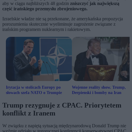
aby w ciągu najbliższych 48 godzin
zniszczyć jak największą
część irańskiego przemysłu zbrojeniowego.
Izraelskie władze nie są przekonane, że amerykańska propozycja
porozumienia skutecznie wyeliminuje zagrożenie związane z
irańskim programem nuklearnym i rakietowym.
Irytacja w stolicach Europy po
Wojenne reality show. Trump,
słowach szefa NATO o Trumpie
Derpienski i bomby na Iran
Trump rezygnuje z CPAC. Priorytetem
konflikt z Iranem
W związku z napiętą sytuacją międzynarodową Donald Trump nie
weźmie udziału w tegorocznej konferencji konserwatywnej CPAC