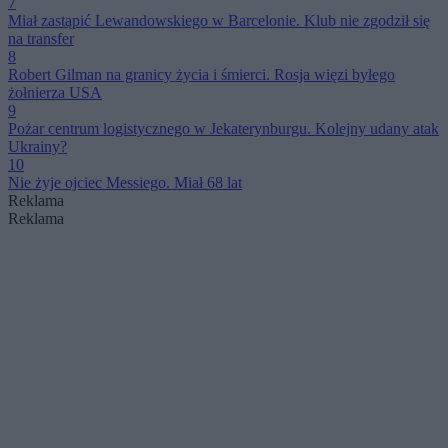
7
Miał zastąpić Lewandowskiego w Barcelonie. Klub nie zgodził się
na transfer
8
Robert Gilman na granicy życia i śmierci. Rosja więzi byłego
żołnierza USA
9
Pożar centrum logistycznego w Jekaterynburgu. Kolejny udany atak
Ukrainy?
10
Nie żyje ojciec Messiego. Miał 68 lat
Reklama
Reklama