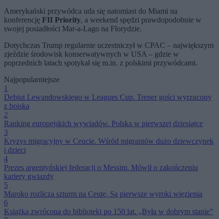
Amerykański przywódca uda się natomiast do Miami na
konferencję
FII Priority
, a weekend spędzi prawdopodobnie w
swojej posiadłości Mar-a-Lago na Florydzie.
Dotychczas Trump regularnie uczestniczył w CPAC – największym
zjeździe środowisk konserwatywnych w USA – gdzie w
poprzednich latach spotykał się m.in. z polskimi przywódcami.
Najpopularniejsze
1
Debiut Lewandowskiego w Leagues Cup. Trener gości wyrzucony
z boiska
2
Ranking europejskich wywiadów. Polska w pierwszej dziesiątce
3
Kryzys migracyjny w Ceucie. Wśród migrantów dużo dziewczynek
i dzieci
4
Prezes argentyńskiej federacji o Messim. Mówił o zakończeniu
kariery gwiazdy
5
Maroko rozlicza szturm na Ceutę. Są pierwsze wyroki więzienia
6
Książka zwrócona do biblioteki po 150 lat. „Była w dobrym stanie”