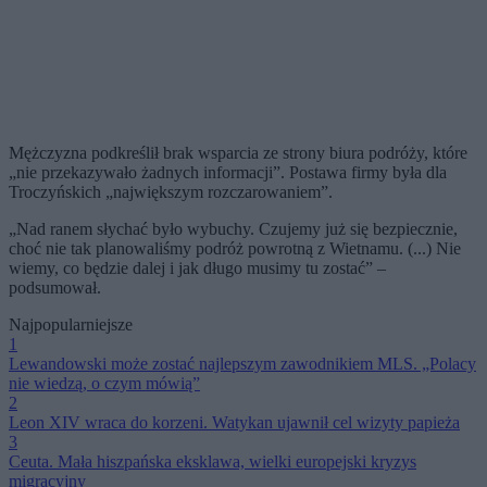
Mężczyzna podkreślił brak wsparcia ze strony biura podróży, które
„nie przekazywało żadnych informacji”. Postawa firmy była dla
Troczyńskich „największym rozczarowaniem”.
„Nad ranem słychać było wybuchy. Czujemy już się bezpiecznie,
choć nie tak planowaliśmy podróż powrotną z Wietnamu. (...) Nie
wiemy, co będzie dalej i jak długo musimy tu zostać” –
podsumował.
Najpopularniejsze
1
Lewandowski może zostać najlepszym zawodnikiem MLS. „Polacy
nie wiedzą, o czym mówią”
2
Leon XIV wraca do korzeni. Watykan ujawnił cel wizyty papieża
3
Ceuta. Mała hiszpańska eksklawa, wielki europejski kryzys
migracyjny