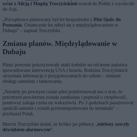
wraz z Alicją i Magdą Troczyńskimi
wracał do Polski z wycieczki
do Azji.
„Początkowo planowany był lot bezpośredni z
Phú Quốc do
Poznania
. Ostatecznie lot odbył się z międzylądowaniem w
Dubaju” – napisał Troczyński.
Zmiana planów. Międzylądowanie w
Dubaju
Plany powrotu pokrzyżowały ataki irańskie na ościenne państwa
spowodowane interwencją USA i Izraela. Rodzina Troczyńskich
otrzymała informację o przygotowaniach do odlotu – zmianie
obsługi samolotu i tankowaniu.
„Niestety po pewnym czasie pilot poinformował nas o tym, że
przestrzeń powietrzna została zamknięta i poprosił o cierpliwość,
ponieważ załoga czeka na wskazówki. Po 3 godzinach pasażerowie
opuścili samolot i zostali przetransportowani do terminala” –
przekazał Polak.
Marcin Troczyński dodał, że krótko po północy „
telefony zawyły
dźwiękiem alarmowym
”.