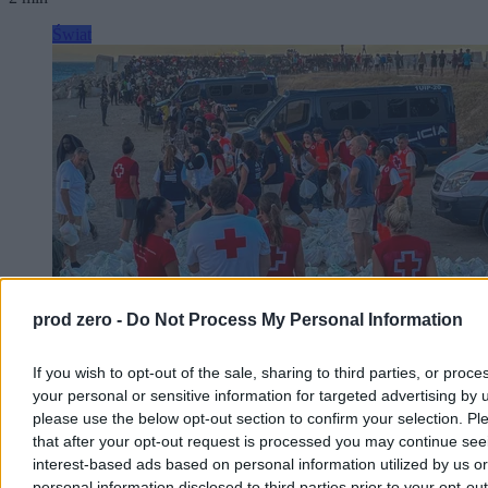
Świat
prod zero -
Do Not Process My Personal Information
If you wish to opt-out of the sale, sharing to third parties, or proce
Maroko rozlicza szturm na Ceutę. Są pierwsze
your personal or sensitive information for targeted advertising by 
wyroki więzienia
please use the below opt-out section to confirm your selection. Pl
that after your opt-out request is processed you may continue see
Przed marokańskimi sądami rozpoczęły się procesy 86 osób
odpowiadających za udział i pomoc w niedawnym masowym
interest-based ads based on personal information utilized by us or
forsowaniu granicy z hiszpańską Ceutą. W sprawie zapadły już
personal information disclosed to third parties prior to your opt-ou