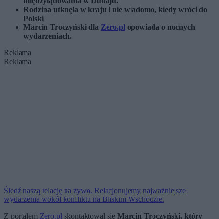
międzylądowania w Dubaju.
Rodzina utknęła w kraju i nie wiadomo, kiedy wróci do
Polski
Marcin Troczyński dla
Zero.pl
opowiada o nocnych
wydarzeniach.
Reklama
Reklama
Śledź naszą relację na żywo. Relacjonujemy najważniejsze
wydarzenia wokół konfliktu na Bliskim Wschodzie.
Z portalem
Zero.pl
skontaktował się
Marcin Troczyński, który