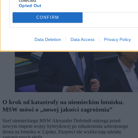
collected.
Świat
Opted Out
CONFIRM
Data Deletion
Data Access
Privacy Policy
O krok od katastrofy na niemieckim lotnisku.
MSW mówi o „nowej jakości zagrożenia”
Szef niemieckiego MSW Alexander Dobrindt ostrzega przed
nowym etapem wojny hybrydowej po odnalezieniu uzbrojonego
drona na lotnisku w Lipsku. Eksperci nie wykluczają udziału
zagranicznych służb.