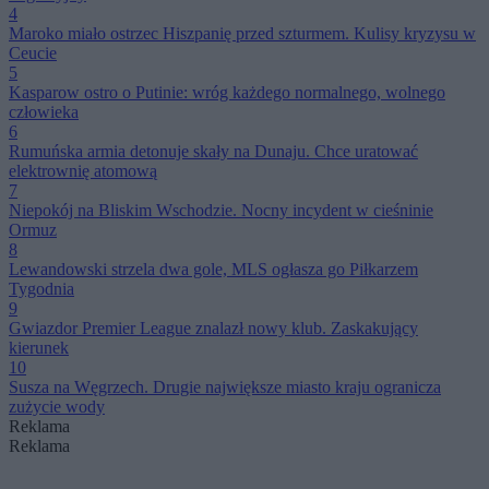
4
Maroko miało ostrzec Hiszpanię przed szturmem. Kulisy kryzysu w
Ceucie
5
Kasparow ostro o Putinie: wróg każdego normalnego, wolnego
człowieka
6
Rumuńska armia detonuje skały na Dunaju. Chce uratować
elektrownię atomową
7
Niepokój na Bliskim Wschodzie. Nocny incydent w cieśninie
Ormuz
8
Lewandowski strzela dwa gole, MLS ogłasza go Piłkarzem
Tygodnia
9
Gwiazdor Premier League znalazł nowy klub. Zaskakujący
kierunek
10
Susza na Węgrzech. Drugie największe miasto kraju ogranicza
zużycie wody
Reklama
Reklama