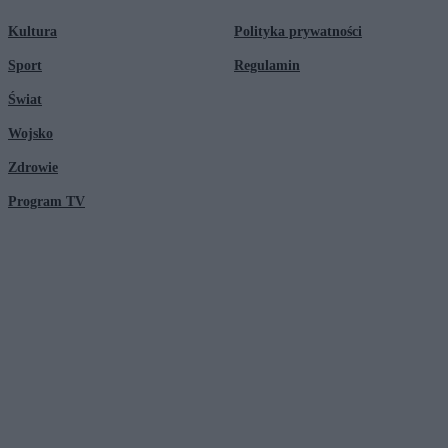
Kultura
Polityka prywatności
Sport
Regulamin
Świat
Wojsko
Zdrowie
Program TV
© 2026 Kanał Zero Spółka Akcyjna