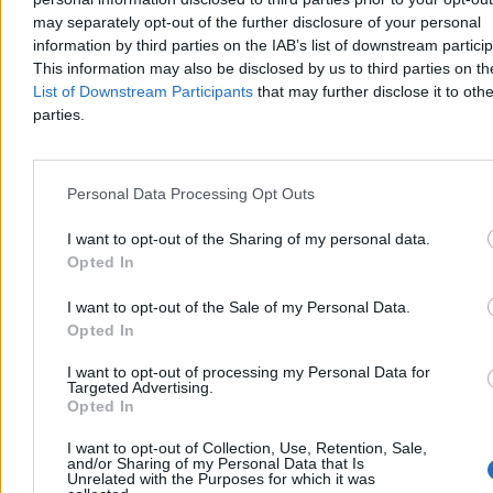
pierwsze wyroki pozbawienia wolności, a wobec ponad połowy
may separately opt-out of the further disclosure of your personal
oskarżonych zastosowano środki zapobiegawcze w postaci
information by third parties on the IAB’s list of downstream partici
tymczasowego aresztu.
This information may also be disclosed by us to third parties on t
List of Downstream Participants
that may further disclose it to othe
parties.
Agnieszka Waś-Turecka
Dzisiaj 07:41
3 min
Personal Data Processing Opt Outs
Reklama
Reklama
I want to opt-out of the Sharing of my personal data.
Opted In
I want to opt-out of the Sale of my Personal Data.
Opted In
I want to opt-out of processing my Personal Data for
Targeted Advertising.
Opted In
I want to opt-out of Collection, Use, Retention, Sale,
and/or Sharing of my Personal Data that Is
Unrelated with the Purposes for which it was