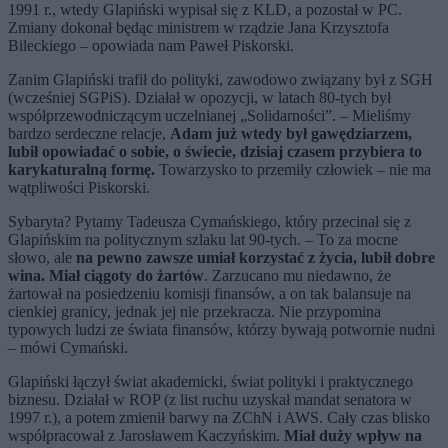
1991 r., wtedy Glapiński wypisał się z KLD, a pozostał w PC.
Zmiany dokonał będąc ministrem w rządzie Jana Krzysztofa
Bileckiego – opowiada nam Paweł Piskorski.
Zanim Glapiński trafił do polityki, zawodowo związany był z SGH
(wcześniej SGPiS). Działał w opozycji, w latach 80-tych był
współprzewodniczącym uczelnianej „Solidarności”. – Mieliśmy
bardzo serdeczne relacje,
Adam już wtedy był gawędziarzem,
lubił opowiadać o sobie, o świecie, dzisiaj czasem przybiera to
karykaturalną formę.
Towarzysko to przemiły człowiek – nie ma
wątpliwości Piskorski.
Sybaryta? Pytamy Tadeusza Cymańskiego, który przecinał się z
Glapińskim na politycznym szlaku lat 90-tych. – To za mocne
słowo, ale
na pewno zawsze umiał korzystać z życia, lubił dobre
wina. Miał ciągoty do żartów
. Zarzucano mu niedawno, że
żartował na posiedzeniu komisji finansów, a on tak balansuje na
cienkiej granicy, jednak jej nie przekracza. Nie przypomina
typowych ludzi ze świata finansów, którzy bywają potwornie nudni
– mówi Cymański.
Glapiński łączył świat akademicki, świat polityki i praktycznego
biznesu. Działał w ROP (z list ruchu uzyskał mandat senatora w
1997 r.), a potem zmienił barwy na ZChN i AWS. Cały czas blisko
współpracował z Jarosławem Kaczyńskim.
Miał duży wpływ na