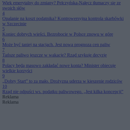
Wiek emerytalny do zmiany? Pełczyńska-Nałęcz tłumaczy się ze
swoich słów
4
Opalanie na koszt podatnika? Kontrowersyjna kontrola skarbówki
w Szczecinie
5
Koniec dobrych wieści. Bezrobocie w Polsce znowu w górę
6
Może być taniej na stacjach. Jest nowa prognoza cen paliw
7
Tańsze paliwo jeszcze w wakacje? Rząd szykuje decyzję
8
Polacy będą masowo zakładać nowe konta? Minister obiecuje
wielkie korzyści
9
„Dobry Start” to za mało. Drożyzna uderza w kieszenie rodziców
10
Rząd nie odpuści ws. podatku paliwowego. „Jest kilka koncepcji”
Reklama
Reklama