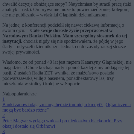
chwalić decyzje obniżające stopy? Natychmiast by stracił pracę (taki
analityk – red.). On prywatnie może to powiedzieć żonie, kolegom,
ale nie publicznie – wyjaśniał Glapiński dziennikarzom.
Na jednej z konferencji podzielił się nawet ciekawą informacją o
swoim ojcu. –
Całe swoje dorosłe życie przepracował w
Narodowym Banku Polskim. Mam szczególny stosunek do tej
instytucji
, chociaż nigdy się nie spodziewałem, że pójdę w jego
ślady – usłyszeli dziennikarze. Jednak co do zasady raczej strzeże
swojej prywatności.
Wiadomo, że od ponad 40 lat jest mężem Katarzyny Glapińskiej, nie
mają dzieci. Oboje kochają narty i ponoć każdej zimy oddają się tej
pasji. Z ustaleń Radia ZET wynika, że małżeństwo posiada
podwarszawską willę z basenem, ponadhektarowy las, trzy
mieszkania w stolicy i kolejne w Sopocie.
Najpopularniejsze
1
Banki zapowiadają zmiany, będzie trudniej o kredyt? „Ograniczenia
mogą być bardzo różne”
2
Péter Magyar wyciąga wnioski po niedoszłym blackoucie. Przy
okazji dostało się Orbánowi
3