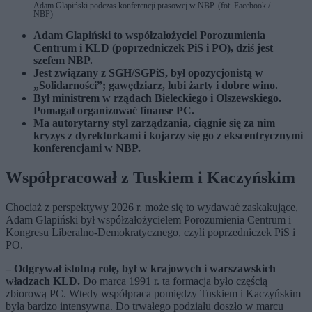
Adam Glapiński podczas konferencji prasowej w NBP. (fot. Facebook /
NBP)
Adam Glapiński to współzałożyciel Porozumienia
Centrum i KLD (poprzedniczek PiS i PO), dziś jest
szefem NBP.
Jest związany z SGH/SGPiS, był opozycjonistą w
„Solidarności”; gawędziarz, lubi żarty i dobre wino.
Był ministrem w rządach Bieleckiego i Olszewskiego.
Pomagał organizować finanse PC.
Ma autorytarny styl zarządzania, ciągnie się za nim
kryzys z dyrektorkami i kojarzy się go z ekscentrycznymi
konferencjami w NBP.
Współpracował z Tuskiem i Kaczyńskim
Chociaż z perspektywy 2026 r. może się to wydawać zaskakujące,
Adam Glapiński był współzałożycielem Porozumienia Centrum i
Kongresu Liberalno-Demokratycznego, czyli poprzedniczek PiS i
PO.
– Odgrywał istotną rolę, był w krajowych i warszawskich
władzach KLD.
Do marca 1991 r. ta formacja było częścią
zbiorową PC. Wtedy współpraca pomiędzy Tuskiem i Kaczyńskim
była bardzo intensywna. Do trwałego podziału doszło w marcu