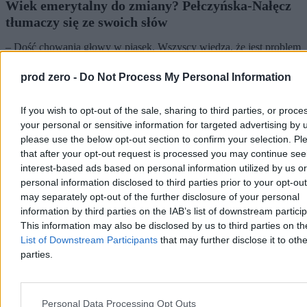
Wiek emerytalny do zmiany? Pełczyńska-Nałęcz
tłumaczy się ze swoich słów
– Dość chowania głowy w piasek. Wszyscy wiedzą, że jest problem
– tak minister funduszy i polityki regionalnej Katarzyna Pełczyńska-
Nałęcz odniosła się w programie „Tłit” WP do jej niedawnych słów
prod zero -
Do Not Process My Personal Information
o wieku emerytalnym w Polsce. Liderka Polski 2050 jakiś czas
temu zastanawiała się, czy bezdzietne kobiety nie powinny
przechodzić na emeryturę w tym samym wieku, co mężczyźni.
If you wish to opt-out of the sale, sharing to third parties, or proce
your personal or sensitive information for targeted advertising by 
please use the below opt-out section to confirm your selection. Pl
that after your opt-out request is processed you may continue see
Katarzyna Dybińska
interest-based ads based on personal information utilized by us or
07.08.2026
personal information disclosed to third parties prior to your opt-ou
4 min
may separately opt-out of the further disclosure of your personal
Reklama
information by third parties on the IAB’s list of downstream partici
Reklama
This information may also be disclosed by us to third parties on t
List of Downstream Participants
that may further disclose it to othe
parties.
Personal Data Processing Opt Outs