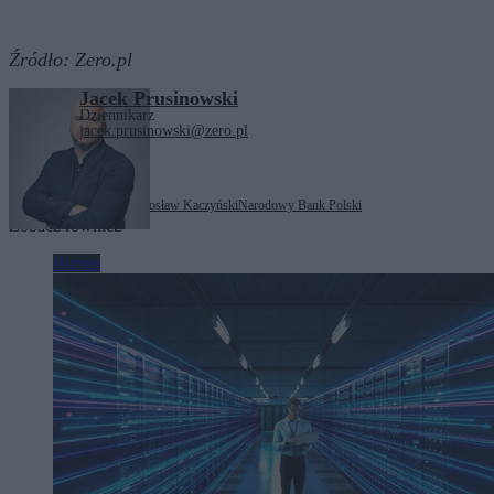
Źródło:
Zero.pl
Jacek Prusinowski
Dziennikarz
jacek.prusinowski@zero.pl
Tagi:
Adam Glapiński
Jarosław Kaczyński
Narodowy Bank Polski
Zobacz również
Biznes