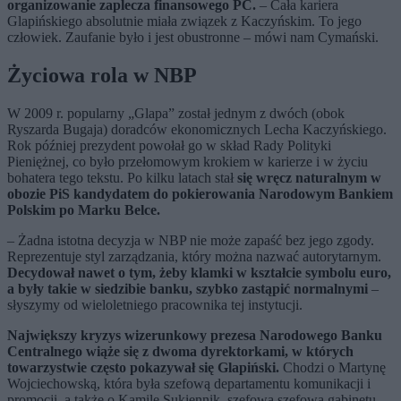
organizowanie zaplecza finansowego PC.
– Cała kariera
Glapińskiego absolutnie miała związek z Kaczyńskim. To jego
człowiek. Zaufanie było i jest obustronne – mówi nam Cymański.
Życiowa rola w NBP
W 2009 r. popularny „Glapa” został jednym z dwóch (obok
Ryszarda Bugaja) doradców ekonomicznych Lecha Kaczyńskiego.
Rok później prezydent powołał go w skład Rady Polityki
Pieniężnej, co było przełomowym krokiem w karierze i w życiu
bohatera tego tekstu. Po kilku latach stał
się wręcz naturalnym w
obozie PiS kandydatem do pokierowania Narodowym Bankiem
Polskim po Marku Belce.
– Żadna istotna decyzja w NBP nie może zapaść bez jego zgody.
Reprezentuje styl zarządzania, który można nazwać autorytarnym.
Decydował nawet o tym, żeby klamki w kształcie symbolu euro,
a były takie w siedzibie banku, szybko zastąpić normalnymi
–
słyszymy od wieloletniego pracownika tej instytucji.
Największy kryzys wizerunkowy prezesa Narodowego Banku
Centralnego wiąże się z dwoma dyrektorkami, w których
towarzystwie często pokazywał się Glapiński.
Chodzi o Martynę
Wojciechowską, która była szefową departamentu komunikacji i
promocji, a także o Kamilę Sukiennik, szefową szefowa gabinetu