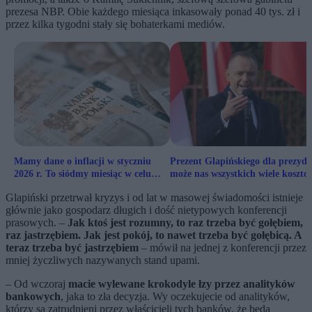
prezesa NBP. Obie każdego miesiąca inkasowały ponad 40 tys. zł i
przez kilka tygodni stały się bohaterkami mediów.
Mamy dane o inflacji w styczniu
Prezent Glapińskiego dla prezyde
2026 r. To siódmy miesiąc w celu
może nas wszystkich wiele koszto
NBP
Glapiński przetrwał kryzys i od lat w masowej świadomości istnieje
głównie jako gospodarz długich i dość nietypowych konferencji
prasowych. –
Jak ktoś jest rozumny, to raz trzeba być gołębiem,
raz jastrzębiem. Jak jest pokój, to nawet trzeba być gołębicą. A
teraz trzeba być jastrzębiem
– mówił na jednej z konferencji przez
mniej życzliwych nazywanych stand upami.
– Od wczoraj
macie wylewane krokodyle łzy przez analityków
bankowych
, jaka to zła decyzja. Wy oczekujecie od analityków,
którzy są zatrudnieni przez właścicieli tych banków, że będą