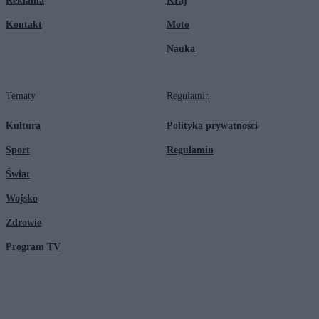
Reklama
Kraj
Kontakt
Moto
Nauka
Tematy
Regulamin
Kultura
Polityka prywatności
Sport
Regulamin
Świat
Wojsko
Zdrowie
Program TV
© 2026 Kanał Zero Spółka Akcyjna