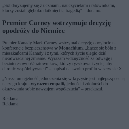
„Solidaryzujemy się z uczniami, nauczycielami i ratownikami,
którzy zostali głęboko dotknięci tą tragedią” – dodano.
Premier Carney wstrzymuje decyzję
opodróży do Niemiec
Premier Kanady Mark Carney wstrzymał decyzję o wylocie na
konferencję bezpieczeństwa
w Monachium.
„Łączę się bólu z
mieszkańcami Kanady i z tymi, których życie uległo dziś
nieodwracalnej zmianie. Wyrażam wdzięczność za odwagę i
bezinteresowność ratowników, którzy ryzykowali życie, aby
chronić współobywateli” – napisał na swoim profilu w serwisie X.
„Nasza umiejętność jednoczenia się w kryzysie jest najlepszą cechą
naszego kraju –
wyrazem empatii,
jedności i zdolności do
okazywania sobie nawzajem współczucia” – przekazał.
Reklama
Reklama