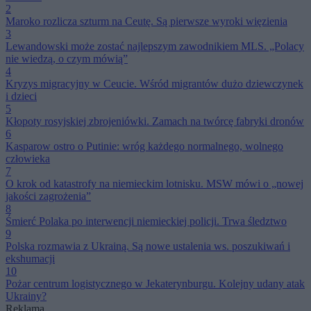
2
Maroko rozlicza szturm na Ceutę. Są pierwsze wyroki więzienia
3
Lewandowski może zostać najlepszym zawodnikiem MLS. „Polacy
nie wiedzą, o czym mówią”
4
Kryzys migracyjny w Ceucie. Wśród migrantów dużo dziewczynek
i dzieci
5
Kłopoty rosyjskiej zbrojeniówki. Zamach na twórcę fabryki dronów
6
Kasparow ostro o Putinie: wróg każdego normalnego, wolnego
człowieka
7
O krok od katastrofy na niemieckim lotnisku. MSW mówi o „nowej
jakości zagrożenia”
8
Śmierć Polaka po interwencji niemieckiej policji. Trwa śledztwo
9
Polska rozmawia z Ukrainą. Są nowe ustalenia ws. poszukiwań i
ekshumacji
10
Pożar centrum logistycznego w Jekaterynburgu. Kolejny udany atak
Ukrainy?
Reklama