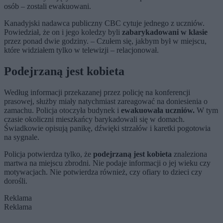
osób – zostali ewakuowani.
Kanadyjski nadawca publiczny CBC cytuje jednego z uczniów.
Powiedział, że on i jego koledzy byli
zabarykadowani w klasie
przez ponad dwie godziny. – Czułem się, jakbym był w miejscu,
które widziałem tylko w telewizji – relacjonował.
Podejrzaną jest kobieta
Według informacji przekazanej przez policję na konferencji
prasowej, służby miały natychmiast zareagować na doniesienia o
zamachu. Policja otoczyła budynek i
ewakuowała uczniów.
W tym
czasie okoliczni mieszkańcy barykadowali się w domach.
Świadkowie opisują panikę, dźwięki strzałów i karetki pogotowia
na sygnale.
Policja potwierdza tylko, że
podejrzaną jest kobieta
znaleziona
martwa na miejscu zbrodni. Nie podaje informacji o jej wieku czy
motywacjach. Nie potwierdza również, czy ofiary to dzieci czy
dorośli.
Reklama
Reklama