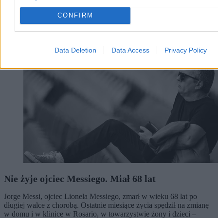
CONFIRM
Świat
Data Deletion
Data Access
Privacy Policy
Nie żyje ojciec Messiego. Miał 68 lat
Jorge Messi, ojciec Lionela Messiego, zmarł w wieku 68 lat po
długiej walce z chorobą. Ostatnie miesiące życia spędził na zmianę
w domu i w klinice w Rosario, w towarzystwie żony i dzieci –