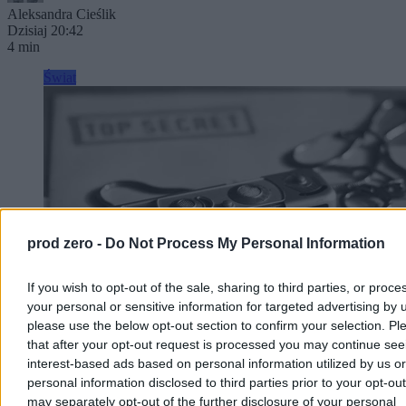
Aleksandra Cieślik
Dzisiaj 20:42
4 min
Świat
prod zero -
Do Not Process My Personal Information
If you wish to opt-out of the sale, sharing to third parties, or proce
your personal or sensitive information for targeted advertising by 
please use the below opt-out section to confirm your selection. Pl
that after your opt-out request is processed you may continue see
Ranking europejskich wywiadów. Polska w
interest-based ads based on personal information utilized by us or
personal information disclosed to third parties prior to your opt-ou
pierwszej dziesiątce
may separately opt-out of the further disclosure of your personal