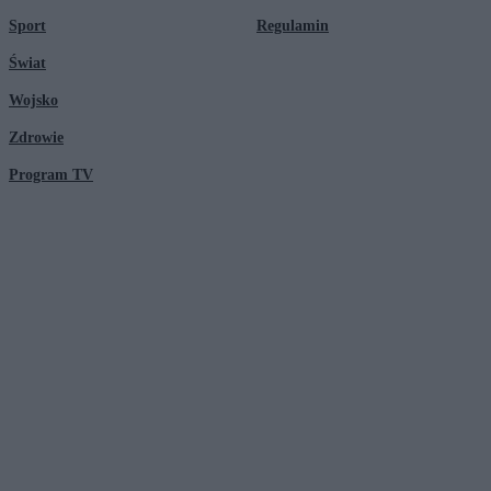
Sport
Regulamin
Świat
Wojsko
Zdrowie
Program TV
© 2026 Kanał Zero Spółka Akcyjna