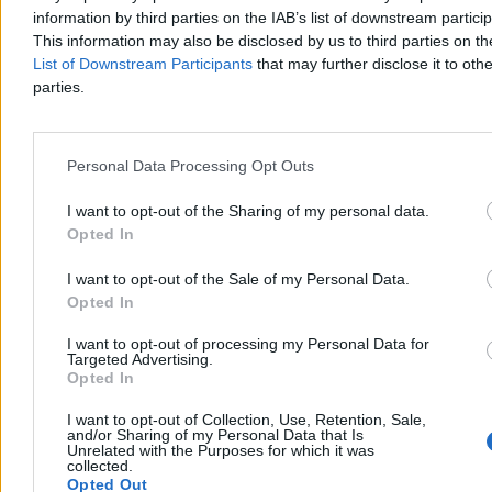
Wielka Brytania ma najlepszy wywiad w Europie, a Polska znalazła
information by third parties on the IAB’s list of downstream partici
się na dziewiątym miejscu – wynika z rankingu francuskiego
This information may also be disclosed by us to third parties on t
magazynu „L'Express”. Zestawienie powstało na podstawie ocen 60
List of Downstream Participants
that may further disclose it to othe
ekspertów z 25 krajów. W czołówce znalazły się także Francja,
parties.
Holandia i Ukraina.
Personal Data Processing Opt Outs
Aleksandra Cieślik
Dzisiaj 20:34
I want to opt-out of the Sharing of my personal data.
4 min
Opted In
Reklama
Reklama
I want to opt-out of the Sale of my Personal Data.
Opted In
I want to opt-out of processing my Personal Data for
Targeted Advertising.
Opted In
I want to opt-out of Collection, Use, Retention, Sale,
and/or Sharing of my Personal Data that Is
Unrelated with the Purposes for which it was
collected.
Opted Out