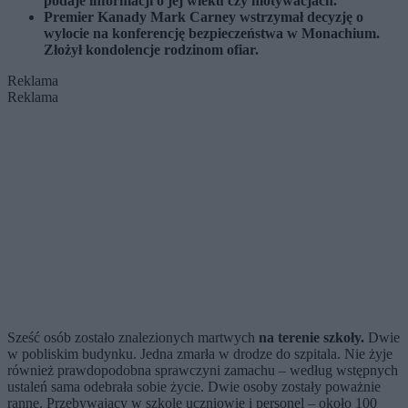
podaje informacji o jej wieku czy motywacjach.
Premier Kanady Mark Carney wstrzymał decyzję o
wylocie na konferencję bezpieczeństwa w Monachium.
Złożył kondolencje rodzinom ofiar.
Reklama
Reklama
Sześć osób zostało znalezionych martwych
na terenie szkoły.
Dwie
w pobliskim budynku. Jedna zmarła w drodze do szpitala. Nie żyje
również prawdopodobna sprawczyni zamachu – według wstępnych
ustaleń sama odebrała sobie życie. Dwie osoby zostały poważnie
ranne. Przebywający w szkole uczniowie i personel – około 100