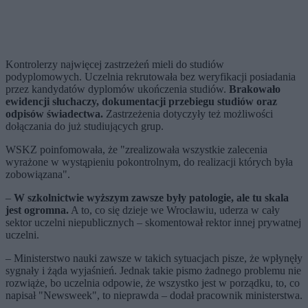
Kontrolerzy najwięcej zastrzeżeń mieli do studiów
podyplomowych. Uczelnia rekrutowała bez weryfikacji posiadania
przez kandydatów dyplomów ukończenia studiów.
Brakowało
ewidencji słuchaczy, dokumentacji przebiegu studiów oraz
odpisów świadectwa.
Zastrzeżenia dotyczyły też możliwości
dołączania do już studiujących grup.
WSKZ poinfomowała, że "zrealizowała wszystkie zalecenia
wyrażone w wystąpieniu pokontrolnym, do realizacji których była
zobowiązana".
–
W szkolnictwie wyższym zawsze były patologie, ale tu skala
jest ogromna.
A to, co się dzieje we Wrocławiu, uderza w cały
sektor uczelni niepublicznych – skomentował rektor innej prywatnej
uczelni.
– Ministerstwo nauki zawsze w takich sytuacjach pisze, że wpłynęły
sygnały i żąda wyjaśnień. Jednak takie pismo żadnego problemu nie
rozwiąże, bo uczelnia odpowie, że wszystko jest w porządku, to, co
napisał "Newsweek", to nieprawda – dodał pracownik ministerstwa.