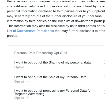
that after your opt-out request is processed you may continue see
interest-based ads based on personal information utilized by us or
personal information disclosed to third parties prior to your opt-ou
may separately opt-out of the further disclosure of your personal
information by third parties on the IAB’s list of downstream partici
This information may also be disclosed by us to third parties on t
List of Downstream Participants
that may further disclose it to othe
parties.
Personal Data Processing Opt Outs
I want to opt-out of the Sharing of my personal data.
Nastolatek ranny ostrym narzędziem w
Opted In
Kamiennej Górze. Policja szuka sprawcy
I want to opt-out of the Sale of my Personal Data.
W piątek wieczorem przy ul. Księcia Bolka w Kamiennej Górze 15-
latek został zraniony ostrym przedmiotem. W poważnym stanie trafił
Opted In
do szpitala. Policja bada okoliczności zdarzenia, przesłuchuje
świadków i zabezpiecza dowody, by ustalić sprawcę lub sprawców
I want to opt-out of processing my Personal Data for
Targeted Advertising.
napaści.
Opted In