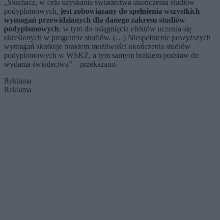
„Słuchacz, w celu uzyskania świadectwa ukończenia studiów
podyplomowych,
jest zobowiązany do spełnienia wszystkich
wymagań przewidzianych dla danego zakresu studiów
podyplomowych
, w tym do osiągnięcia efektów uczenia się
określonych w programie studiów. (…) Niespełnienie powyższych
wymagań skutkuje brakiem możliwości ukończenia studiów
podyplomowych w WSKZ, a tym samym brakiem podstaw do
wydania świadectwa” – przekazano.
Reklama
Reklama