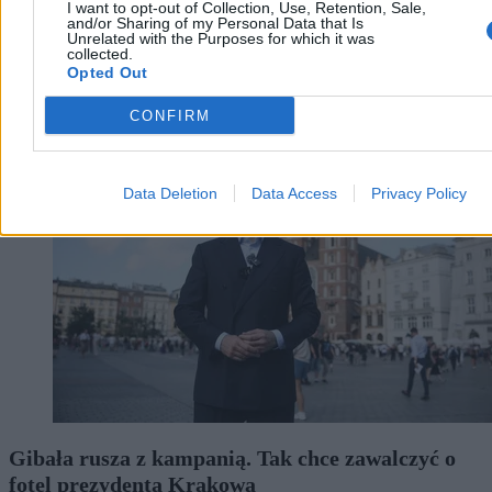
I want to opt-out of Collection, Use, Retention, Sale,
and/or Sharing of my Personal Data that Is
Tomasz Pałasz
Unrelated with the Purposes for which it was
Wczoraj 21:41
collected.
Opted Out
2 min
Kraj
CONFIRM
Data Deletion
Data Access
Privacy Policy
Gibała rusza z kampanią. Tak chce zawalczyć o
fotel prezydenta Krakowa