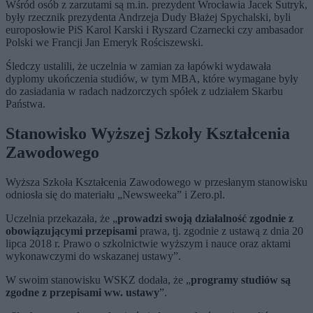
Wśród osób z zarzutami są m.in. prezydent Wrocławia Jacek Sutryk,
były rzecznik prezydenta Andrzeja Dudy Błażej Spychalski, byli
europosłowie PiS Karol Karski i Ryszard Czarnecki czy ambasador
Polski we Francji Jan Emeryk Rościszewski.
Śledczy ustalili, że uczelnia w zamian za łapówki wydawała
dyplomy ukończenia studiów, w tym MBA, które wymagane były
do zasiadania w radach nadzorczych spółek z udziałem Skarbu
Państwa.
Stanowisko Wyższej Szkoły Kształcenia
Zawodowego
Wyższa Szkoła Kształcenia Zawodowego w przesłanym stanowisku
odniosła się do materiału „Newsweeka” i Zero.pl.
Uczelnia przekazała, że „
prowadzi swoją działalność zgodnie z
obowiązującymi przepisami
prawa, tj. zgodnie z ustawą z dnia 20
lipca 2018 r. Prawo o szkolnictwie wyższym i nauce oraz aktami
wykonawczymi do wskazanej ustawy”.
W swoim stanowisku WSKZ dodała, że „
programy studiów są
zgodne z przepisami ww. ustawy
”.