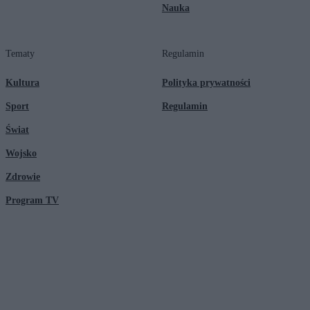
Nauka
Tematy
Regulamin
Kultura
Polityka prywatności
Sport
Regulamin
Świat
Wojsko
Zdrowie
Program TV
© 2026 Kanał Zero Spółka Akcyjna