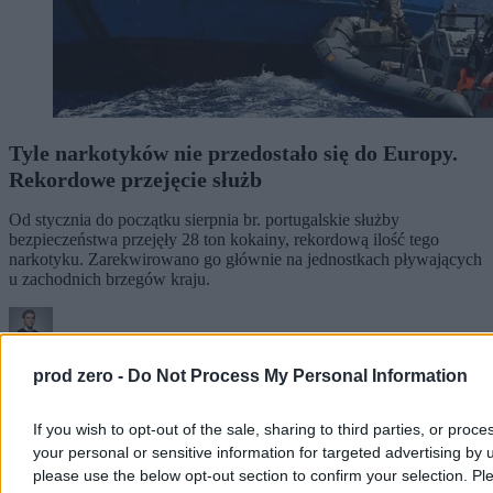
Tyle narkotyków nie przedostało się do Europy.
Rekordowe przejęcie służb
Od stycznia do początku sierpnia br. portugalskie służby
bezpieczeństwa przejęły 28 ton kokainy, rekordową ilość tego
narkotyku. Zarekwirowano go głównie na jednostkach pływających
u zachodnich brzegów kraju.
Paweł Żurek
prod zero -
Do Not Process My Personal Information
Dzisiaj 06:30
3 min
If you wish to opt-out of the sale, sharing to third parties, or proce
Kraj
your personal or sensitive information for targeted advertising by 
please use the below opt-out section to confirm your selection. Pl