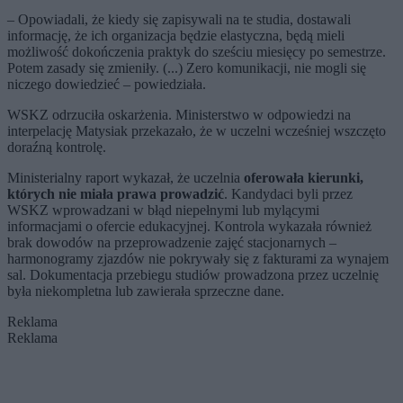
– Opowiadali, że kiedy się zapisywali na te studia, dostawali
informację, że ich organizacja będzie elastyczna, będą mieli
możliwość dokończenia praktyk do sześciu miesięcy po semestrze.
Potem zasady się zmieniły. (...) Zero komunikacji, nie mogli się
niczego dowiedzieć – powiedziała.
WSKZ odrzuciła oskarżenia. Ministerstwo w odpowiedzi na
interpelację Matysiak przekazało, że w uczelni wcześniej wszczęto
doraźną kontrolę.
Ministerialny raport wykazał, że uczelnia
oferowała kierunki,
których nie miała prawa prowadzić
. Kandydaci byli przez
WSKZ wprowadzani w błąd niepełnymi lub mylącymi
informacjami o ofercie edukacyjnej. Kontrola wykazała również
brak dowodów na przeprowadzenie zajęć stacjonarnych –
harmonogramy zjazdów nie pokrywały się z fakturami za wynajem
sal. Dokumentacja przebiegu studiów prowadzona przez uczelnię
była niekompletna lub zawierała sprzeczne dane.
Reklama
Reklama