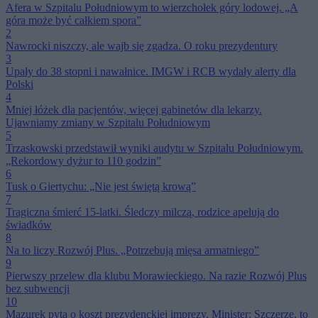
Afera w Szpitalu Południowym to wierzchołek góry lodowej. „A
góra może być całkiem spora”
2
Nawrocki niszczy, ale wajb się zgadza. O roku prezydentury
3
Upały do 38 stopni i nawałnice. IMGW i RCB wydały alerty dla
Polski
4
Mniej łóżek dla pacjentów, więcej gabinetów dla lekarzy.
Ujawniamy zmiany w Szpitalu Południowym
5
Trzaskowski przedstawił wyniki audytu w Szpitalu Południowym.
„Rekordowy dyżur to 110 godzin”
6
Tusk o Giertychu: „Nie jest świętą krową”
7
Tragiczna śmierć 15-latki. Śledczy milczą, rodzice apelują do
świadków
8
Na to liczy Rozwój Plus. „Potrzebują mięsa armatniego”
9
Pierwszy przelew dla klubu Morawieckiego. Na razie Rozwój Plus
bez subwencji
10
Mazurek pyta o koszt prezydenckiej imprezy. Minister: Szczerze, to