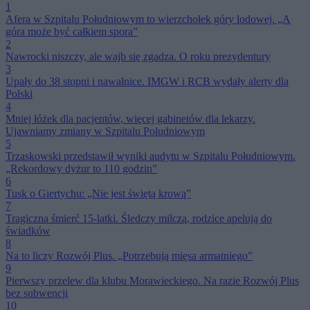
1
Afera w Szpitalu Południowym to wierzchołek góry lodowej. „A
góra może być całkiem spora”
2
Nawrocki niszczy, ale wajb się zgadza. O roku prezydentury
3
Upały do 38 stopni i nawałnice. IMGW i RCB wydały alerty dla
Polski
4
Mniej łóżek dla pacjentów, więcej gabinetów dla lekarzy.
Ujawniamy zmiany w Szpitalu Południowym
5
Trzaskowski przedstawił wyniki audytu w Szpitalu Południowym.
„Rekordowy dyżur to 110 godzin”
6
Tusk o Giertychu: „Nie jest świętą krową”
7
Tragiczna śmierć 15-latki. Śledczy milczą, rodzice apelują do
świadków
8
Na to liczy Rozwój Plus. „Potrzebują mięsa armatniego”
9
Pierwszy przelew dla klubu Morawieckiego. Na razie Rozwój Plus
bez subwencji
10