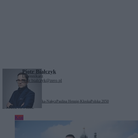
Piotr Białczyk
Dziennikarz
piotr.bialczyk@zero.pl
Tagi:
Katarzyna Pełczyńska-Nałęcz
Paulina Hennig-Kloska
Polska 2050
Zobacz również
Kraj