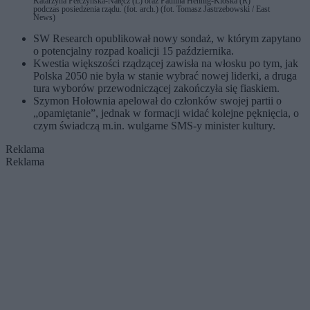
Katarzyńa Pełczyńska-Nałęcz (L) oraz Paulina Hennig-Kloska (R)
podczas posiedzenia rządu. (fot. arch.) (fot. Tomasz Jastrzebowski / East
News)
SW Research opublikował nowy sondaż, w którym zapytano
o potencjalny rozpad koalicji 15 października.
Kwestia większości rządzącej zawisła na włosku po tym, jak
Polska 2050 nie była w stanie wybrać nowej liderki, a druga
tura wyborów przewodniczącej zakończyła się fiaskiem.
Szymon Hołownia apelował do członków swojej partii o
„opamiętanie”, jednak w formacji widać kolejne pęknięcia, o
czym świadczą m.in. wulgarne SMS-y minister kultury.
Reklama
Reklama