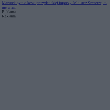
Mazurek pyta o koszt prezydenckiej imprezy. Minister: Szczerze, to
nie wiem
Reklama
Reklama