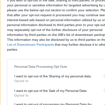
If you wish to opt-out of the sale, sharing to third parties, or proce
your personal or sensitive information for targeted advertising by 
please use the below opt-out section to confirm your selection. Pl
that after your opt-out request is processed you may continue see
interest-based ads based on personal information utilized by us or
personal information disclosed to third parties prior to your opt-ou
Kto się boi małżeństwa dwóch mężczyzn (albo
may separately opt-out of the further disclosure of your personal
małżeństwa dwóch kobiet)?
information by third parties on the IAB’s list of downstream partici
This information may also be disclosed by us to third parties on t
Komu szkodzi to, że państwo uzna więź, która już istnieje: prawną,
List of Downstream Participants
that may further disclose it to othe
osobistą, rodzinną, życiową? Kogo i dlaczego boli to, że państwo
nazwie rzeczy po imieniu: małżeństwo – dwie osoby, wspólne
parties.
życie, wspólna odpowiedzialność? Kto właściwie boi się
małżeństwa dwóch mężczyzn albo dwóch kobiet?
Personal Data Processing Opt Outs
I want to opt-out of the Sharing of my personal data.
Sylwia Spurek
Dzisiaj 18:11
Opted In
18 min
Reklama
I want to opt-out of the Sale of my Personal Data.
Reklama
Opted In
I want to opt-out of processing my Personal Data for