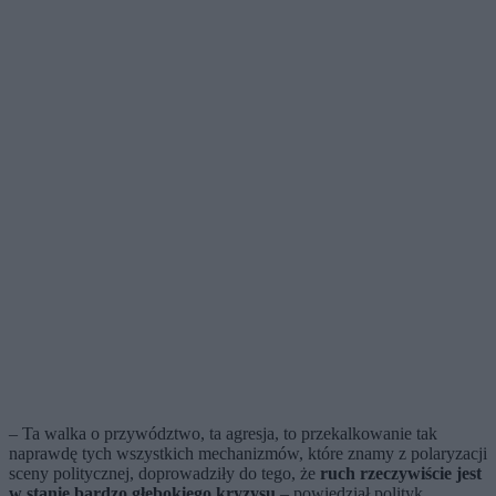
– Ta walka o przywództwo, ta agresja, to przekalkowanie tak
naprawdę tych wszystkich mechanizmów, które znamy z polaryzacji
sceny politycznej, doprowadziły do tego, że
ruch rzeczywiście jest
w stanie bardzo głębokiego kryzysu
– powiedział polityk,