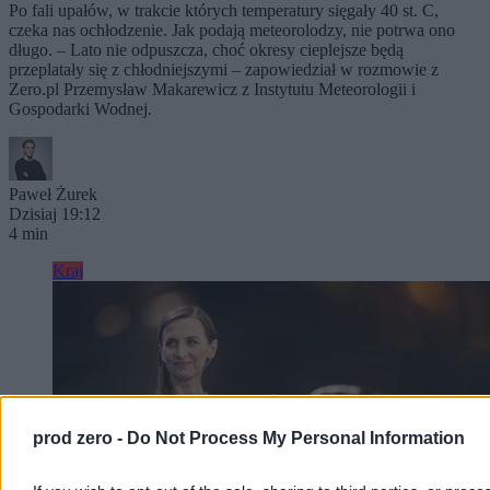
Po fali upałów, w trakcie których temperatury sięgały 40 st. C,
czeka nas ochłodzenie. Jak podają meteorolodzy, nie potrwa ono
długo. – Lato nie odpuszcza, choć okresy cieplejsze będą
przeplatały się z chłodniejszymi – zapowiedział w rozmowie z
Zero.pl Przemysław Makarewicz z Instytutu Meteorologii i
Gospodarki Wodnej.
Paweł Żurek
Dzisiaj 19:12
4 min
Kraj
prod zero -
Do Not Process My Personal Information