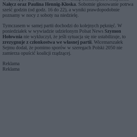
Nałęcz oraz Paulina Hennig-Kloska
. Sobotnie głosowanie potrwa
sześć godzin (od godz. 16 do 22), a wyniki prawdopodobnie
poznamy w nocy z soboty na niedzielę.
Tymczasem w samej partii dochodzi do kolejnych pęknięć. W
poniedziałek w wywiadzie udzielonym Polsat News
Szymon
Hołownia
nie wykluczył, że jeśli sytuacja się nie ustabilizuje, to
zrezygnuje z członkostwa we własnej partii
. Wicemarszałek
Sejmu dodał, że pomimo sporów w szeregach Polski 2050 nie
zamierza opuścić koalicji rządzącej.
Reklama
Reklama