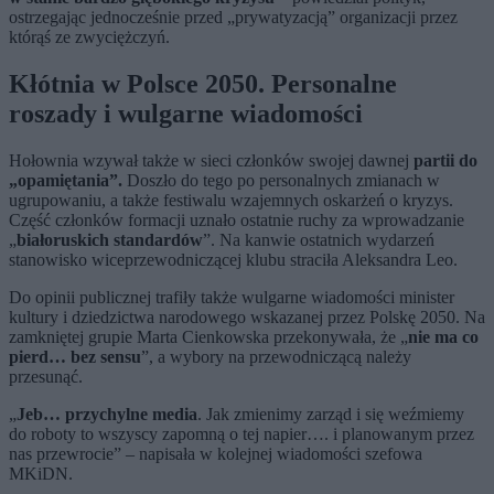
ostrzegając jednocześnie przed „prywatyzacją” organizacji przez
którąś ze zwyciężczyń.
Kłótnia w Polsce 2050. Personalne
roszady i wulgarne wiadomości
Hołownia wzywał także w sieci członków swojej dawnej
partii do
„opamiętania”.
Doszło do tego po personalnych zmianach w
ugrupowaniu, a także festiwalu wzajemnych oskarżeń o kryzys.
Część członków formacji uznało ostatnie ruchy za wprowadzanie
„
białoruskich standardów
”. Na kanwie ostatnich wydarzeń
stanowisko wiceprzewodniczącej klubu straciła Aleksandra Leo.
Do opinii publicznej trafiły także wulgarne wiadomości minister
kultury i dziedzictwa narodowego wskazanej przez Polskę 2050. Na
zamkniętej grupie Marta Cienkowska przekonywała, że „
nie ma co
pierd… bez sensu
”, a wybory na przewodniczącą należy
przesunąć.
„
Jeb… przychylne media
. Jak zmienimy zarząd i się weźmiemy
do roboty to wszyscy zapomną o tej napier…. i planowanym przez
nas przewrocie” – napisała w kolejnej wiadomości szefowa
MKiDN.