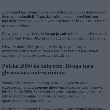
„Czy Pani/Pana zdaniem kryzys w Polsce 2050 może doprowadzić
do
rozpadu koalicji 15 października
jeszcze
przed końcem
kadencji Sejmu
w 2027 r.?” – takie pytanie postawił SW Research
na zlecenie Onetu.
Najwięcej odpowiedzi zebrała
opcja „nie wiem”
– ponad co trzeci
ankietowany Polak (
36,7 proc.
) nie zajął stanowiska w tej sprawie.
Niewiele mnie (
36,3 proc.
) obawia się, że problemy z
przywództwem w Polsce 2050 wpłyną na
rozpad większości
rządzącej. 27 proc. jest przeciwnego zdania.
Polska 2050 na zakręcie. Druga tura
głosowania unieważniona
Sondaż SW Research pojawia się na kilka godzin przed
rozpoczęciem
powtórzonego głosowania drugiej tury
na nową
liderkę Polski 2050. Wcześniejsza próba zakończyła się fiaskiem,
gdy w systemie online pojawiło się więcej głosów niż
uprawnionych do jego oddania.
O schedę po Szymonie Hołowni walczą:
Katarzyna Pełczyńska-