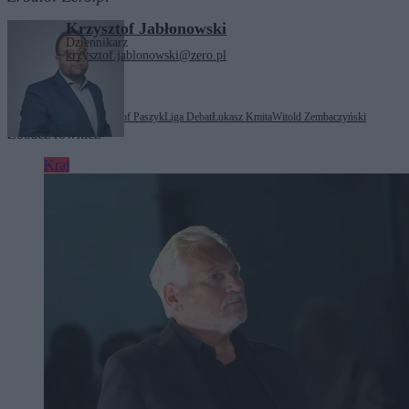
Krzysztof Jabłonowski
Dziennikarz
krzysztof.jablonowski@zero.pl
Tagi:
Kanał Zero
Krzysztof Paszyk
Liga Debat
Łukasz Kmita
Witold Zembaczyński
Zobacz również
Kraj