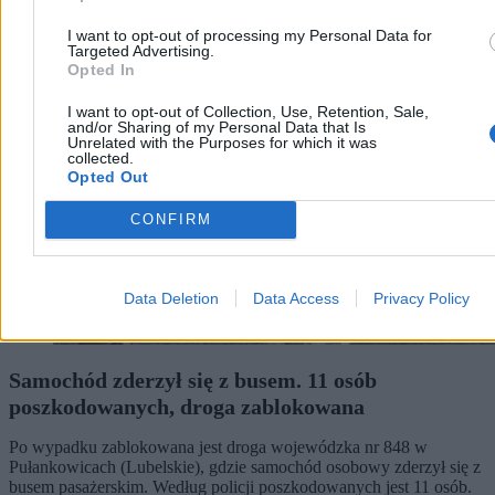
Kraj
I want to opt-out of processing my Personal Data for
Targeted Advertising.
Opted In
I want to opt-out of Collection, Use, Retention, Sale,
and/or Sharing of my Personal Data that Is
Unrelated with the Purposes for which it was
collected.
Opted Out
CONFIRM
Data Deletion
Data Access
Privacy Policy
Samochód zderzył się z busem. 11 osób
poszkodowanych, droga zablokowana
Po wypadku zablokowana jest droga wojewódzka nr 848 w
Pułankowicach (Lubelskie), gdzie samochód osobowy zderzył się z
busem pasażerskim. Według policji poszkodowanych jest 11 osób.