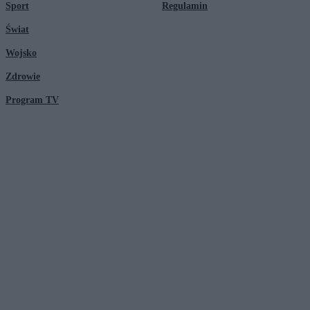
Sport
Regulamin
Świat
Wojsko
Zdrowie
Program TV
© 2026 Kanał Zero Spółka Akcyjna