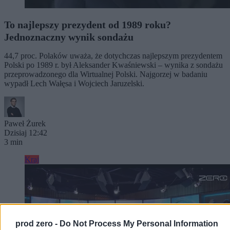
To najlepszy prezydent od 1989 roku?
Jednoznaczny wynik sondażu
44,7 proc. Polaków uważa, że dotychczas najlepszym prezydentem
Polski po 1989 r. był Aleksander Kwaśniewski – wynika z sondażu
przeprowadzonego dla Wirtualnej Polski. Najgorzej w badaniu
wypadł Lech Wałęsa i Wojciech Jaruzelski.
Paweł Żurek
Dzisiaj 12:42
3 min
Kraj
prod zero -
Do Not Process My Personal Information