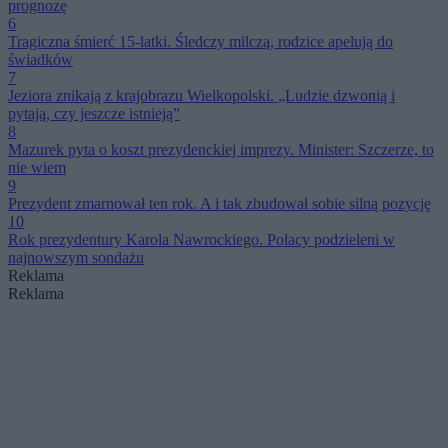
prognozę
6
Tragiczna śmierć 15-latki. Śledczy milczą, rodzice apelują do
świadków
7
Jeziora znikają z krajobrazu Wielkopolski. „Ludzie dzwonią i
pytają, czy jeszcze istnieją”
8
Mazurek pyta o koszt prezydenckiej imprezy. Minister: Szczerze, to
nie wiem
9
Prezydent zmarnował ten rok. A i tak zbudował sobie silną pozycję
10
Rok prezydentury Karola Nawrockiego. Polacy podzieleni w
najnowszym sondażu
Reklama
Reklama