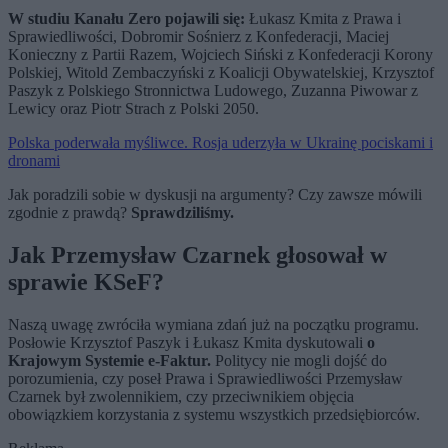
W studiu Kanału Zero pojawili się:
Łukasz Kmita z Prawa i
Sprawiedliwości, Dobromir Sośnierz z Konfederacji, Maciej
Konieczny z Partii Razem, Wojciech Siński z Konfederacji Korony
Polskiej, Witold Zembaczyński z Koalicji Obywatelskiej, Krzysztof
Paszyk z Polskiego Stronnictwa Ludowego, Zuzanna Piwowar z
Lewicy oraz Piotr Strach z Polski 2050.
Polska poderwała myśliwce. Rosja uderzyła w Ukrainę pociskami i
dronami
Jak poradzili sobie w dyskusji na argumenty? Czy zawsze mówili
zgodnie z prawdą?
Sprawdziliśmy.
Jak Przemysław Czarnek głosował w
sprawie KSeF?
Naszą uwagę zwróciła wymiana zdań już na początku programu.
Posłowie Krzysztof Paszyk i Łukasz Kmita dyskutowali
o
Krajowym Systemie e-Faktur.
Politycy nie mogli dojść do
porozumienia, czy poseł Prawa i Sprawiedliwości Przemysław
Czarnek był zwolennikiem, czy przeciwnikiem objęcia
obowiązkiem korzystania z systemu wszystkich przedsiębiorców.