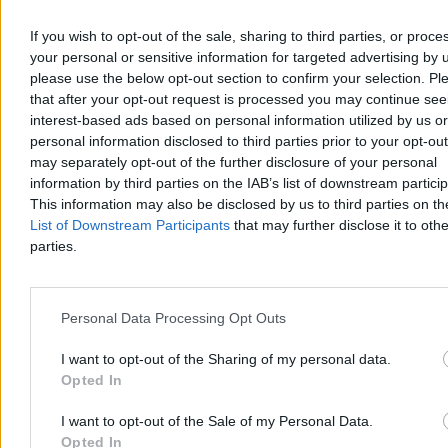
If you wish to opt-out of the sale, sharing to third parties, or proce
your personal or sensitive information for targeted advertising by 
please use the below opt-out section to confirm your selection. Pl
that after your opt-out request is processed you may continue see
interest-based ads based on personal information utilized by us or
personal information disclosed to third parties prior to your opt-ou
may separately opt-out of the further disclosure of your personal
Kłótnia polityków o rakietę. Zembaczyński ostro
information by third parties on the IAB’s list of downstream partici
zaatakował PiS i Konfederację
This information may also be disclosed by us to third parties on t
List of Downstream Participants
that may further disclose it to othe
Kwestia niedziałających systemów ostrzegania oraz rakiety Ch-101,
parties.
która w ubiegłym tygodniu eksplodowała w woj. lubelskim,
zdominowała rozmowę w Tygodniku Politycznym. Posłowie PiS
oraz Konfederacji oskarżyli rządzących o okłamywanie obywateli. –
Jakbym słuchał Russia Today: państwo nie działa, państwo z tektury
Personal Data Processing Opt Outs
– opierał te argumenty Witold Zembaczyński z KO.
I want to opt-out of the Sharing of my personal data.
Opted In
Paweł Żurek
I want to opt-out of the Sale of my Personal Data.
Dzisiaj 11:22
Opted In
6 min