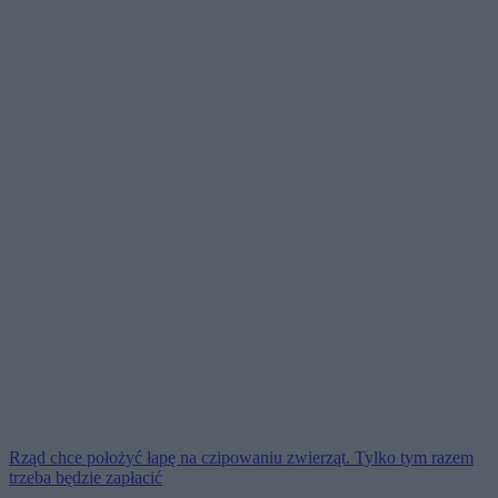
Rząd chce położyć łapę na czipowaniu zwierząt. Tylko tym razem
trzeba będzie zapłacić