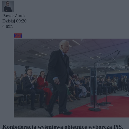
Paweł Żurek
Dzisiaj 09:20
4 min
Kraj
Konfederacja wyśmiewa obietnicę wyborczą PiS.