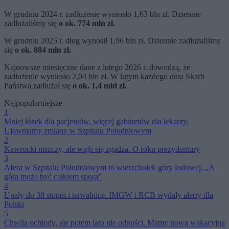
W grudniu 2024 r. zadłużenie wyniosło 1,63 bln zł. Dziennie
zadłużaliśmy się
o ok. 774 mln zł.
W grudniu 2025 r. dług wynosił 1,96 bln zł. Dziennie zadłużaliśmy
się
o ok. 884 mln zł.
Najnowsze miesięczne dane z lutego 2026 r. dowodzą, że
zadłużenie wyniosło 2,04 bln zł. W lutym każdego dnia Skarb
Państwa zadłużał się
o ok. 1,4 mld zł.
Najpopularniejsze
1
Mniej łóżek dla pacjentów, więcej gabinetów dla lekarzy.
Ujawniamy zmiany w Szpitalu Południowym
2
Nawrocki niszczy, ale wajb się zgadza. O roku prezydentury
3
Afera w Szpitalu Południowym to wierzchołek góry lodowej. „A
góra może być całkiem spora”
4
Upały do 38 stopni i nawałnice. IMGW i RCB wydały alerty dla
Polski
5
Chwila ochłody, ale potem lato nie odpuści. Mamy nową wakacyjną