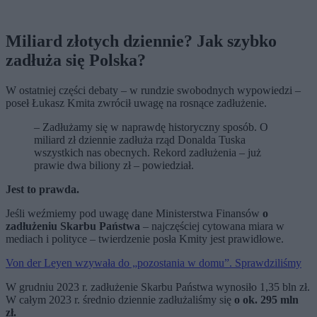
Miliard złotych dziennie? Jak szybko
zadłuża się Polska?
W ostatniej części debaty – w rundzie swobodnych wypowiedzi –
poseł Łukasz Kmita zwrócił uwagę na rosnące zadłużenie.
– Zadłużamy się w naprawdę historyczny sposób. O
miliard zł dziennie zadłuża rząd Donalda Tuska
wszystkich nas obecnych. Rekord zadłużenia – już
prawie dwa biliony zł – powiedział.
Jest to prawda.
Jeśli weźmiemy pod uwagę dane Ministerstwa Finansów
o
zadłużeniu Skarbu Państwa
– najczęściej cytowana miara w
mediach i polityce – twierdzenie posła Kmity jest prawidłowe.
Von der Leyen wzywała do „pozostania w domu”. Sprawdziliśmy
W grudniu 2023 r. zadłużenie Skarbu Państwa wynosiło 1,35 bln zł.
W całym 2023 r. średnio dziennie zadłużaliśmy się
o ok. 295 mln
zł.