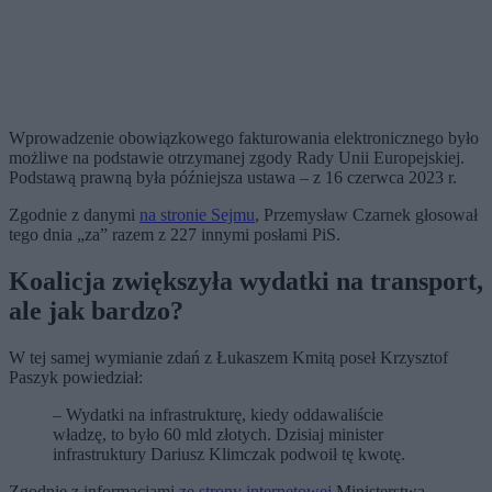
Wprowadzenie obowiązkowego fakturowania elektronicznego było
możliwe na podstawie otrzymanej zgody Rady Unii Europejskiej.
Podstawą prawną była późniejsza ustawa – z 16 czerwca 2023 r.
Zgodnie z danymi
na stronie Sejmu
, Przemysław Czarnek głosował
tego dnia „za” razem z 227 innymi posłami PiS.
Koalicja zwiększyła wydatki na transport,
ale jak bardzo?
W tej samej wymianie zdań z Łukaszem Kmitą poseł Krzysztof
Paszyk powiedział:
– Wydatki na infrastrukturę, kiedy oddawaliście
władzę, to było 60 mld złotych. Dzisiaj minister
infrastruktury Dariusz Klimczak podwoił tę kwotę.
Zgodnie z informacjami
ze strony internetowej
Ministerstwa