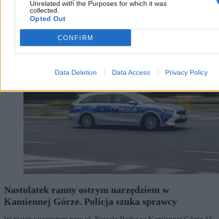
Paweł Żurek
Unrelated with the Purposes for which it was
Dzisiaj 06:30
collected.
3 min
Opted Out
Kraj
CONFIRM
Data Deletion
Data Access
Privacy Policy
Nastolatek ranny ostrym narzędziem w
Kamiennej Górze. Policja szuka sprawcy