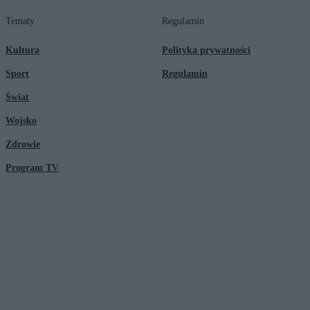
Tematy
Regulamin
Kultura
Polityka prywatności
Sport
Regulamin
Świat
Wojsko
Zdrowie
Program TV
© 2026 Kanał Zero Spółka Akcyjna