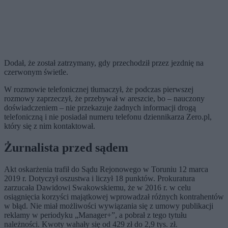
Dodał, że został zatrzymany, gdy przechodził przez jezdnię na
czerwonym świetle.
W rozmowie telefonicznej tłumaczył, że podczas pierwszej
rozmowy zaprzeczył, że przebywał w areszcie, bo – nauczony
doświadczeniem – nie przekazuje żadnych informacji drogą
telefoniczną i nie posiadał numeru telefonu dziennikarza Zero.pl,
który się z nim kontaktował.
Żurnalista przed sądem
Akt oskarżenia trafił do Sądu Rejonowego w Toruniu 12 marca
2019 r. Dotyczył oszustwa i liczył 18 punktów. Prokuratura
zarzucała Dawidowi Swakowskiemu, że w 2016 r. w celu
osiągnięcia korzyści majątkowej wprowadzał różnych kontrahentów
w błąd. Nie miał możliwości wywiązania się z umowy publikacji
reklamy w periodyku „Manager+”, a pobrał z tego tytułu
należności. Kwoty wahały się od 429 zł do 2,9 tys. zł.