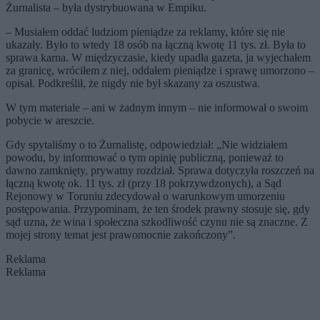
Żurnalista – była dystrybuowana w Empiku.
– Musiałem oddać ludziom pieniądze za reklamy, które się nie
ukazały. Było to wtedy 18 osób na łączną kwotę 11 tys. zł. Była to
sprawa karna. W międzyczasie, kiedy upadła gazeta, ja wyjechałem
za granicę, wróciłem z niej, oddałem pieniądze i sprawę umorzono –
opisał. Podkreślił, że nigdy nie był skazany za oszustwa.
W tym materiale – ani w żadnym innym – nie informował o swoim
pobycie w areszcie.
Gdy spytaliśmy o to Żurnalistę, odpowiedział: „Nie widziałem
powodu, by informować o tym opinię publiczną, ponieważ to
dawno zamknięty, prywatny rozdział. Sprawa dotyczyła roszczeń na
łączną kwotę ok. 11 tys. zł (przy 18 pokrzywdzonych), a Sąd
Rejonowy w Toruniu zdecydował o warunkowym umorzeniu
postępowania. Przypominam, że ten środek prawny stosuje się, gdy
sąd uzna, że wina i społeczna szkodliwość czynu nie są znaczne. Z
mojej strony temat jest prawomocnie zakończony”.
Reklama
Reklama