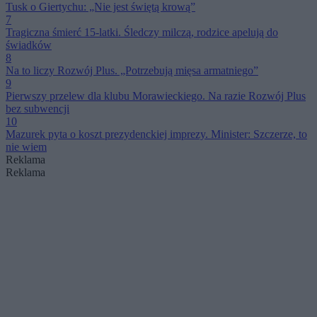
Tusk o Giertychu: „Nie jest świętą krową”
7
Tragiczna śmierć 15-latki. Śledczy milczą, rodzice apelują do
świadków
8
Na to liczy Rozwój Plus. „Potrzebują mięsa armatniego”
9
Pierwszy przelew dla klubu Morawieckiego. Na razie Rozwój Plus
bez subwencji
10
Mazurek pyta o koszt prezydenckiej imprezy. Minister: Szczerze, to
nie wiem
Reklama
Reklama