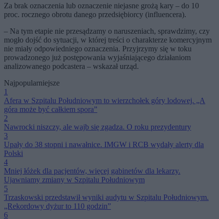
Za brak oznaczenia lub oznaczenie niejasne grożą kary – do 10
proc. rocznego obrotu danego przedsiębiorcy (influencera).
– Na tym etapie nie przesądzamy o naruszeniach, sprawdzimy, czy
mogło dojść do sytuacji, w której treści o charakterze komercyjnym
nie miały odpowiedniego oznaczenia. Przyjrzymy się w toku
prowadzonego już postępowania wyjaśniającego działaniom
analizowanego podcastera – wskazał urząd.
Najpopularniejsze
1
Afera w Szpitalu Południowym to wierzchołek góry lodowej. „A
góra może być całkiem spora”
2
Nawrocki niszczy, ale wajb się zgadza. O roku prezydentury
3
Upały do 38 stopni i nawałnice. IMGW i RCB wydały alerty dla
Polski
4
Mniej łóżek dla pacjentów, więcej gabinetów dla lekarzy.
Ujawniamy zmiany w Szpitalu Południowym
5
Trzaskowski przedstawił wyniki audytu w Szpitalu Południowym.
„Rekordowy dyżur to 110 godzin”
6