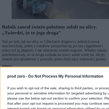
Rolnik zaorał świeżo położony asfalt na ulicy.
„Twierdzi, że to jego droga”
Tuż po tym, jak na ulicy w Gliwicach drogowcy położyli nową
nawierzchnię, jeden z rolników przejechał się po niej ciągnikiem i
zniszczył ją pługiem. Całe zdarzenie zostało nagrane. Władze miasta
poinformowały, że ta droga czekała na nowy asfalt wiele lat, ale jej
remont jest utrudniony z powodu sporu dotyczące własności gruntu.
prod zero -
Do Not Process My Personal Information
Paweł Żurek
Dzisiaj 07:11
4 min
If you wish to opt-out of the sale, sharing to third parties, or proce
your personal or sensitive information for targeted advertising by 
Kraj
please use the below opt-out section to confirm your selection. Pl
that after your opt-out request is processed you may continue see
interest-based ads based on personal information utilized by us or