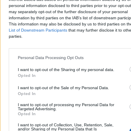
personal information disclosed to third parties prior to your opt-ou
may separately opt-out of the further disclosure of your personal
information by third parties on the IAB’s list of downstream partici
This information may also be disclosed by us to third parties on t
List of Downstream Participants
that may further disclose it to othe
parties.
Personal Data Processing Opt Outs
I want to opt-out of the Sharing of my personal data.
Tony narkotyków zatrzymane u bram Europy.
Opted In
Rekordowe przejęcie służb
I want to opt-out of the Sale of my Personal Data.
Od stycznia do początku sierpnia br. portugalskie służby
Opted In
bezpieczeństwa przejęły 28 ton kokainy, rekordową ilość tego
narkotyku. Zarekwirowano go głównie na jednostkach pływających
I want to opt-out of processing my Personal Data for
u zachodnich brzegów kraju.
Targeted Advertising.
Opted In
I want to opt-out of Collection, Use, Retention, Sale,
and/or Sharing of my Personal Data that Is