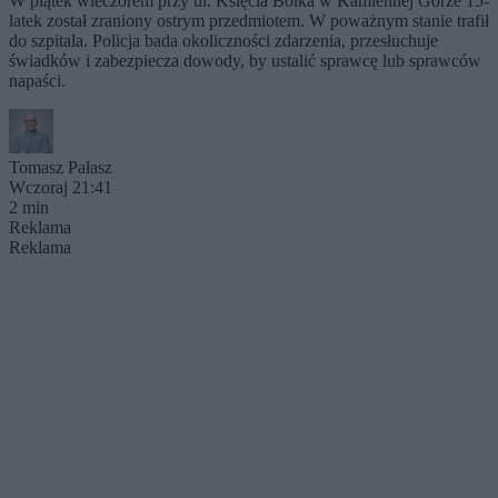
W piątek wieczorem przy ul. Księcia Bolka w Kamiennej Górze 15-
latek został zraniony ostrym przedmiotem. W poważnym stanie trafił
do szpitala. Policja bada okoliczności zdarzenia, przesłuchuje
świadków i zabezpiecza dowody, by ustalić sprawcę lub sprawców
napaści.
Tomasz Pałasz
Wczoraj 21:41
2 min
Reklama
Reklama