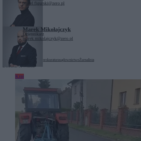
pawel.figurski@zero.pl
Marek Mikołajczyk
Dziennikarz
marek.mikolajczyk@zero.pl
Tagi:
Dawid Swakowski
prokuratura
sądownictwo
Żurnalista
Zobacz również
Kraj