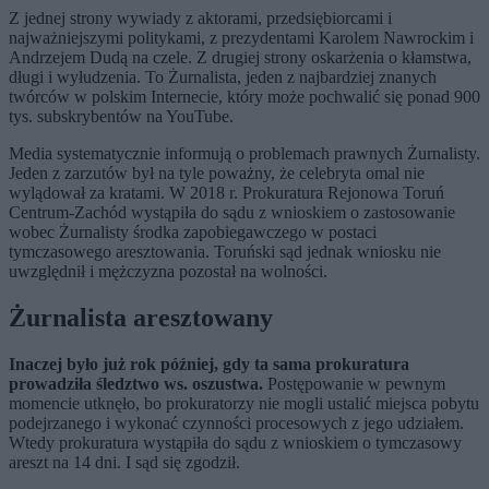
Z jednej strony wywiady z aktorami, przedsiębiorcami i
najważniejszymi politykami, z prezydentami Karolem Nawrockim i
Andrzejem Dudą na czele. Z drugiej strony oskarżenia o kłamstwa,
długi i wyłudzenia. To Żurnalista, jeden z najbardziej znanych
twórców w polskim Internecie, który może pochwalić się ponad 900
tys. subskrybentów na YouTube.
Media systematycznie informują o problemach prawnych Żurnalisty.
Jeden z zarzutów był na tyle poważny, że celebryta omal nie
wylądował za kratami. W 2018 r. Prokuratura Rejonowa Toruń
Centrum-Zachód wystąpiła do sądu z wnioskiem o zastosowanie
wobec Żurnalisty środka zapobiegawczego w postaci
tymczasowego aresztowania. Toruński sąd jednak wniosku nie
uwzględnił i mężczyzna pozostał na wolności.
Żurnalista aresztowany
Inaczej było już rok później, gdy ta sama prokuratura
prowadziła śledztwo ws. oszustwa.
Postępowanie w pewnym
momencie utknęło, bo prokuratorzy nie mogli ustalić miejsca pobytu
podejrzanego i wykonać czynności procesowych z jego udziałem.
Wtedy prokuratura wystąpiła do sądu z wnioskiem o tymczasowy
areszt na 14 dni. I sąd się zgodził.