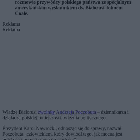
rozmowie przywódcy polskiego państwa ze specjalnym
amerykańskim wysłannikiem ds. Białorusi Johnem
Coale.
Reklama
Reklama
Władze Białorusi
zwolniły Andrzeja Poczobuta
– dziennikarza i
działacza polskiej mniejszości, więźnia politycznego.
Prezydent Karol Nawrocki, odnosząc się do sprawy, nazwał
Poczobuta „człowiekiem, który dowiódł tego, jak mocna jest
polskość i przywiązanie do wartości”.