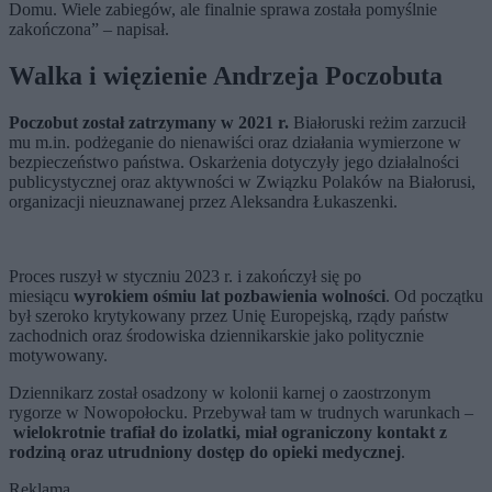
Domu. Wiele zabiegów, ale finalnie sprawa została pomyślnie
zakończona” – napisał.
Walka i więzienie Andrzeja Poczobuta
Poczobut został zatrzymany w 2021 r.
Białoruski reżim zarzucił
mu m.in. podżeganie do nienawiści oraz działania wymierzone w
bezpieczeństwo państwa. Oskarżenia dotyczyły jego działalności
publicystycznej oraz aktywności w Związku Polaków na Białorusi,
organizacji nieuznawanej przez Aleksandra Łukaszenki.
Proces ruszył w styczniu 2023 r. i zakończył się po
miesiącu
wyrokiem ośmiu lat pozbawienia wolności
. Od początku
był szeroko krytykowany przez Unię Europejską, rządy państw
zachodnich oraz środowiska dziennikarskie jako politycznie
motywowany.
Dziennikarz został osadzony w kolonii karnej o zaostrzonym
rygorze w Nowopołocku. Przebywał tam w trudnych warunkach –
wielokrotnie trafiał do izolatki, miał ograniczony kontakt z
rodziną oraz utrudniony dostęp do opieki medycznej
.
Reklama