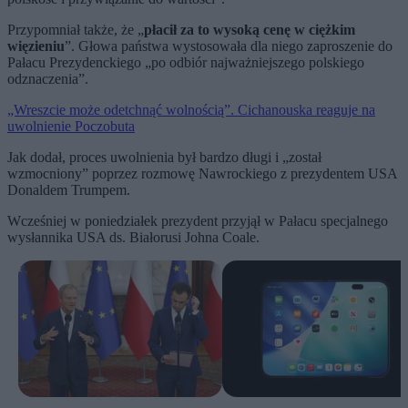
Przypomniał także, że „
płacił za to wysoką cenę w ciężkim
więzieniu
”. Głowa państwa wystosowała dla niego zaproszenie do
Pałacu Prezydenckiego „po odbiór najważniejszego polskiego
odznaczenia”.
„Wreszcie może odetchnąć wolnością”. Cichanouska reaguje na
uwolnienie Poczobuta
Jak dodał, proces uwolnienia był bardzo długi i „został
wzmocniony” poprzez rozmowę Nawrockiego z prezydentem USA
Donaldem Trumpem.
Wcześniej w poniedziałek prezydent przyjął w Pałacu specjalnego
wysłannika USA ds. Białorusi Johna Coale.