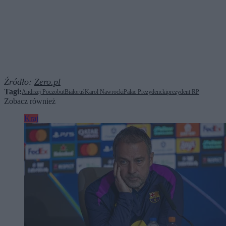
Źródło:
Zero.pl
Tagi:
Andrzej Poczobut
Białoruś
Karol Nawrocki
Pałac Prezydencki
prezydent RP
Zobacz również
Kraj