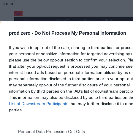
3 min
Kraj
prod zero -
Do Not Process My Personal Information
If you wish to opt-out of the sale, sharing to third parties, or proce
your personal or sensitive information for targeted advertising by 
please use the below opt-out section to confirm your selection. Pl
that after your opt-out request is processed you may continue see
interest-based ads based on personal information utilized by us or
personal information disclosed to third parties prior to your opt-ou
may separately opt-out of the further disclosure of your personal
information by third parties on the IAB’s list of downstream partici
This information may also be disclosed by us to third parties on t
List of Downstream Participants
that may further disclose it to othe
Kłótnia polityków o rakietę. Zembaczyński ostro
parties.
zaatakował PiS i Konfederację
Kwestia niedziałających systemów ostrzegania oraz rakiety Ch-101,
która w ubiegłym tygodniu eksplodowała w woj. lubelskim,
Personal Data Processing Opt Outs