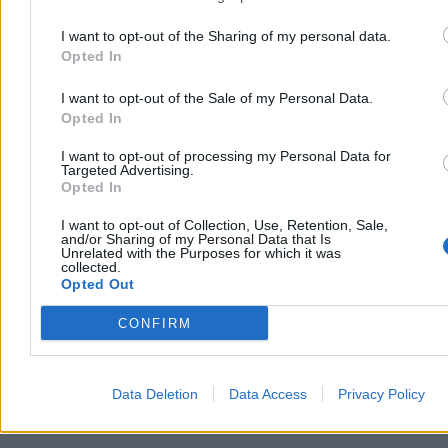
zdominowała rozmowę w Tygodniku Politycznym. Posłowie PiS
oraz Konfederacji oskarżyli rządzących o okłamywanie obywateli. –
I want to opt-out of the Sharing of my personal data.
Jakbym słuchał Russia Today: państwo nie działa, państwo z tektury
Opted In
– odpierał te argumenty Witold Zembaczyński z KO.
I want to opt-out of the Sale of my Personal Data.
Opted In
Paweł Żurek
I want to opt-out of processing my Personal Data for
Dzisiaj 11:22
Targeted Advertising.
6 min
Opted In
Reklama
Reklama
I want to opt-out of Collection, Use, Retention, Sale,
and/or Sharing of my Personal Data that Is
Unrelated with the Purposes for which it was
collected.
Opted Out
CONFIRM
Data Deletion
Data Access
Privacy Policy