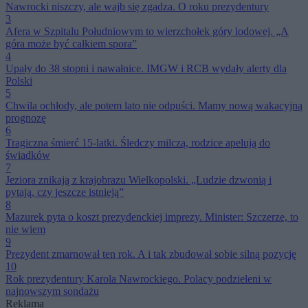
Nawrocki niszczy, ale wajb się zgadza. O roku prezydentury
3
Afera w Szpitalu Południowym to wierzchołek góry lodowej. „A
góra może być całkiem spora”
4
Upały do 38 stopni i nawałnice. IMGW i RCB wydały alerty dla
Polski
5
Chwila ochłody, ale potem lato nie odpuści. Mamy nową wakacyjną
prognozę
6
Tragiczna śmierć 15-latki. Śledczy milczą, rodzice apelują do
świadków
7
Jeziora znikają z krajobrazu Wielkopolski. „Ludzie dzwonią i
pytają, czy jeszcze istnieją”
8
Mazurek pyta o koszt prezydenckiej imprezy. Minister: Szczerze, to
nie wiem
9
Prezydent zmarnował ten rok. A i tak zbudował sobie silną pozycję
10
Rok prezydentury Karola Nawrockiego. Polacy podzieleni w
najnowszym sondażu
Reklama