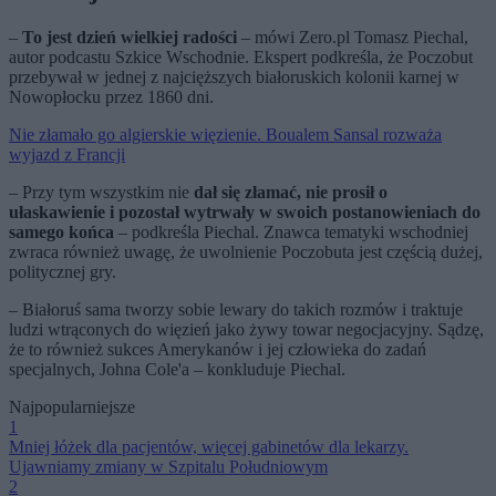
–
To jest dzień wielkiej radości
– mówi Zero.pl Tomasz Piechal,
autor podcastu Szkice Wschodnie. Ekspert podkreśla, że Poczobut
przebywał w jednej z najcięższych białoruskich kolonii karnej w
Nowopłocku przez 1860 dni.
Nie złamało go algierskie więzienie. Boualem Sansal rozważa
wyjazd z Francji
– Przy tym wszystkim nie
dał się złamać, nie prosił o
ułaskawienie i pozostał wytrwały w swoich postanowieniach do
samego końca
– podkreśla Piechal. Znawca tematyki wschodniej
zwraca również uwagę, że uwolnienie Poczobuta jest częścią dużej,
politycznej gry.
– Białoruś sama tworzy sobie lewary do takich rozmów i traktuje
ludzi wtrąconych do więzień jako żywy towar negocjacyjny. Sądzę,
że to również sukces Amerykanów i jej człowieka do zadań
specjalnych, Johna Cole'a – konkluduje Piechal.
Najpopularniejsze
1
Mniej łóżek dla pacjentów, więcej gabinetów dla lekarzy.
Ujawniamy zmiany w Szpitalu Południowym
2