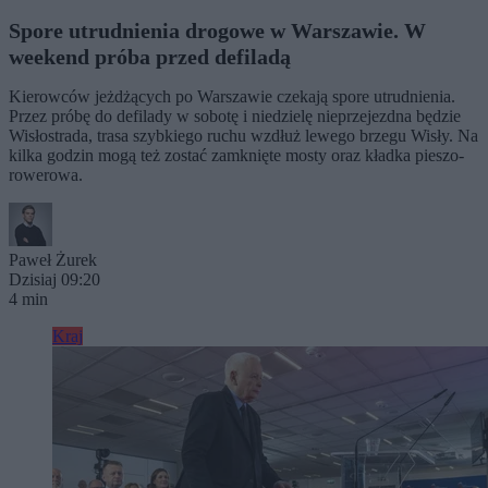
Spore utrudnienia drogowe w Warszawie. W
weekend próba przed defiladą
Kierowców jeżdżących po Warszawie czekają spore utrudnienia.
Przez próbę do defilady w sobotę i niedzielę nieprzejezdna będzie
Wisłostrada, trasa szybkiego ruchu wzdłuż lewego brzegu Wisły. Na
kilka godzin mogą też zostać zamknięte mosty oraz kładka pieszo-
rowerowa.
Paweł Żurek
Dzisiaj 09:20
4 min
Kraj