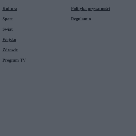
Kultura
Polityka prywatności
Sport
Regulamin
Świat
Wojsko
Zdrowie
Program TV
© 2026 Kanał Zero Spółka Akcyjna