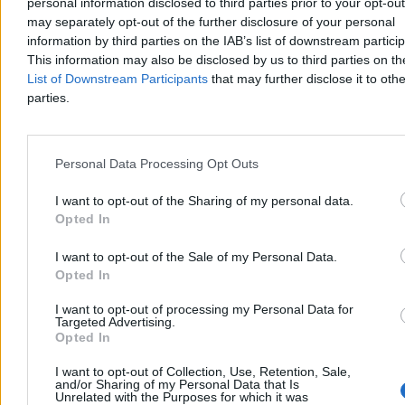
personal information disclosed to third parties prior to your opt-ou
gęby „wetomatu”. Jak podkreśla, podpisuje znacznie więcej ustaw,
may separately opt-out of the further disclosure of your personal
niż odrzuca. Liczby jednak nie kłamią: od początku kadencji
information by third parties on the IAB’s list of downstream partici
Nawrocki odmówił podpisania 41 aktów prawnych – to rekord III
This information may also be disclosed by us to third parties on t
RP. Rząd nie ustawał w wysiłkach, by pokrzyżować prezydentowi
szyki i wprowadzać przepisy alternatywnymi drogami.
List of Downstream Participants
that may further disclose it to othe
Sprawdziliśmy, jak przebiegała ta batalia.
parties.
Personal Data Processing Opt Outs
Krzysztof Jabłonowski
Dzisiaj 06:03
9 min
I want to opt-out of the Sharing of my personal data.
Opted In
Kraj
I want to opt-out of the Sale of my Personal Data.
Opted In
I want to opt-out of processing my Personal Data for
Targeted Advertising.
Opted In
I want to opt-out of Collection, Use, Retention, Sale,
and/or Sharing of my Personal Data that Is
Unrelated with the Purposes for which it was