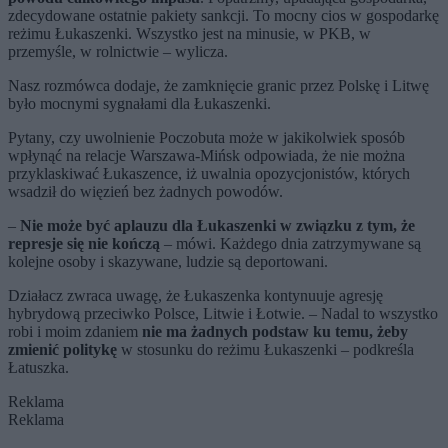
zdecydowane ostatnie pakiety sankcji. To mocny cios w gospodarkę
reżimu Łukaszenki. Wszystko jest na minusie, w PKB, w
przemyśle, w rolnictwie – wylicza.
Nasz rozmówca dodaje, że zamknięcie granic przez Polskę i Litwę
było mocnymi sygnałami dla Łukaszenki.
Pytany, czy uwolnienie Poczobuta może w jakikolwiek sposób
wpłynąć na relacje Warszawa-Mińsk odpowiada, że nie można
przyklaskiwać Łukaszence, iż uwalnia opozycjonistów, których
wsadził do więzień bez żadnych powodów.
–
Nie może być aplauzu dla Łukaszenki w związku z tym, że
represje się nie kończą
– mówi. Każdego dnia zatrzymywane są
kolejne osoby i skazywane, ludzie są deportowani.
Działacz zwraca uwagę, że Łukaszenka kontynuuje agresję
hybrydową przeciwko Polsce, Litwie i Łotwie. – Nadal to wszystko
robi i moim zdaniem
nie ma żadnych podstaw ku temu, żeby
zmienić politykę
w stosunku do reżimu Łukaszenki – podkreśla
Łatuszka.
Reklama
Reklama