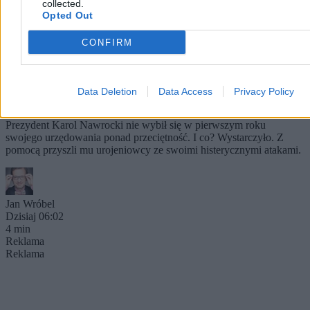
collected.
Opted Out
CONFIRM
Prezydent zmarnował ten rok. A i tak zbudował
Data Deletion
Data Access
Privacy Policy
sobie silną pozycję
Prezydent Karol Nawrocki nie wybił się w pierwszym roku
swojego urzędowania ponad przeciętność. I co? Wystarczyło. Z
pomocą przyszli mu urojeniowcy ze swoimi histerycznymi atakami.
Jan Wróbel
Dzisiaj 06:02
4 min
Reklama
Reklama