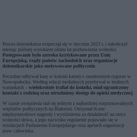
Proces dziennikarza rozpoczął się w styczniu 2023 r. i zakończył
miesiąc później wyrokiem ośmiu lat pozbawienia wolności.
Postępowanie było szeroko krytykowane przez Unię
Europejską, rządy państw zachodnich oraz organizacje
dziennikarskie jako motywowane politycznie
.
Poczobut odbywał karę w kolonii karnej o zaostrzonym rygorze w
Nowopołocku. Według relacji medialnych przebywał w trudnych
warunkach –
wielokrotnie trafiał do izolatki, miał ograniczony
kontakt z rodziną oraz utrudniony dostęp do opieki medycznej
.
W czasie uwięzienia stał się jednym z najbardziej rozpoznawalnych
więźniów politycznych na Białorusi. Otrzymał liczne
międzynarodowe nagrody i wyróżnienia za działalność na rzecz
wolności słowa, a jego nazwisko regularnie pojawiało się w
rezolucjach Parlamentu Europejskiego oraz apelach organizacji
praw człowieka.