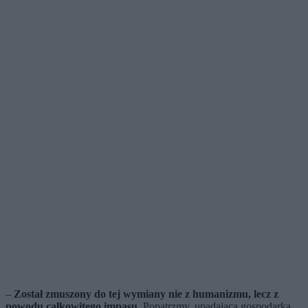
–
Został zmuszony do tej wymiany nie z humanizmu, lecz z
powodu całkowitego impasu
. Popatrzmy, upadająca gospodarka,