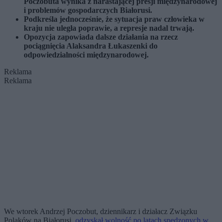
Poczobuta wynika z narastającej presji międzynarodowej
i problemów gospodarczych Białorusi.
Podkreśla jednocześnie, że sytuacja praw człowieka w
kraju nie uległa poprawie, a represje nadal trwają.
Opozycja zapowiada dalsze działania na rzecz
pociągnięcia Alaksandra Łukaszenki do
odpowiedzialności międzynarodowej.
Reklama
Reklama
We wtorek Andrzej Poczobut, dziennikarz i działacz Związku
Polaków na Białorusi,
odzyskał wolność po latach spędzonych w