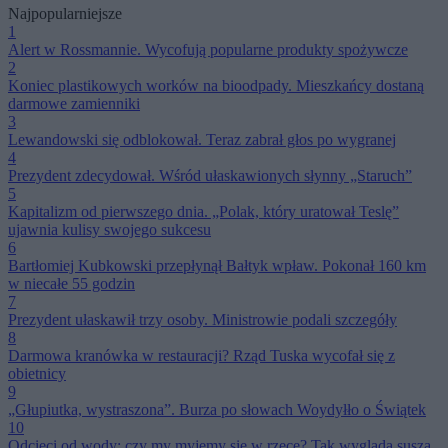
Najpopularniejsze
1
Alert w Rossmannie. Wycofują popularne produkty spożywcze
2
Koniec plastikowych worków na bioodpady. Mieszkańcy dostaną
darmowe zamienniki
3
Lewandowski się odblokował. Teraz zabrał głos po wygranej
4
Prezydent zdecydował. Wśród ułaskawionych słynny „Staruch”
5
Kapitalizm od pierwszego dnia. „Polak, który uratował Teslę”
ujawnia kulisy swojego sukcesu
6
Bartłomiej Kubkowski przepłynął Bałtyk wpław. Pokonał 160 km
w niecałe 55 godzin
7
Prezydent ułaskawił trzy osoby. Ministrowie podali szczegóły
8
Darmowa kranówka w restauracji? Rząd Tuska wycofał się z
obietnicy
9
„Głupiutka, wystraszona”. Burza po słowach Woydyłło o Świątek
10
Odcięci od wody: czy my myjemy się w rzece? Tak wygląda susza