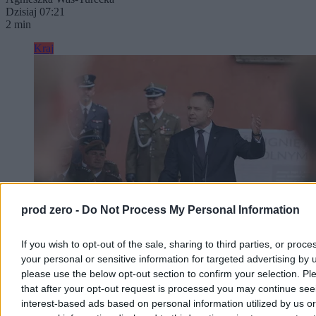
Dzisiaj 07:21
2 min
Kraj
prod zero -
Do Not Process My Personal Information
If you wish to opt-out of the sale, sharing to third parties, or proce
your personal or sensitive information for targeted advertising by 
Nawrocki kontra rząd. Prześledziliśmy losy
please use the below opt-out section to confirm your selection. Pl
najgłośniejszych zawetowanych ustaw
that after your opt-out request is processed you may continue see
interest-based ads based on personal information utilized by us or
Prezydent Karol Nawrocki nie zgadza się na przyprawianie mu