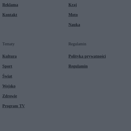
Reklama
Kraj
Kontakt
Moto
Nauka
Tematy
Regulamin
Kultura
Polityka prywatności
Sport
Regulamin
Świat
Wojsko
Zdrowie
Program TV
© 2026 Kanał Zero Spółka Akcyjna