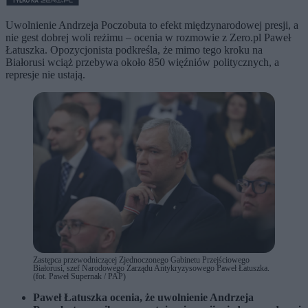
Uwolnienie Andrzeja Poczobuta to efekt międzynarodowej presji, a
nie gest dobrej woli reżimu – ocenia w rozmowie z Zero.pl Paweł
Łatuszka. Opozycjonista podkreśla, że mimo tego kroku na
Białorusi wciąż przebywa około 850 więźniów politycznych, a
represje nie ustają.
Zastępca przewodniczącej Zjednoczonego Gabinetu Przejściowego
Białorusi, szef Narodowego Zarządu Antykryzysowego Paweł Łatuszka.
(fot. Paweł Supernak / PAP)
Paweł Łatuszka ocenia, że uwolnienie Andrzeja