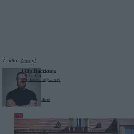
Źródło:
Zero.pl
Filip Baczkura
Dziennikarz
filip.baczkura@zero.pl
Tagi:
Andrzej Poczobut
Białoruś
Zobacz również
Kraj