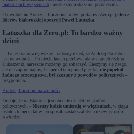
białoruskich więzieniach
i niesłusznym skazaniu przez reżim.
O uwolnieniu Andrzeja Poczobuta mówi portalowi Zero.pl
jeden z
liderów białoruskiej opozycji Paweł Łatuszka.
Łatuszka dla Zero.pl: To bardzo ważny
dzień
– To jest naprawdę ważny i radosny dzień, że Andrzej Poczobut
jest na wolności. Po pięciu latach przebywania w łagrach reżimu
Łukaszenki, nareszcie możemy go zobaczyć. Cieszymy się z tego,
ale nie zapominajmy, że spędził tam ponad pięć lat,
nie popełnił
żadnego przestępstwa, był skazany z powodów politycznych
–
przypomina.
Andrzej Poczobut na wolności
Dodaje, że na Białorusi jest obecnie ok. 850 więźniów
politycznych. –
Niestety ludzie umierają w więzieniach,
w ciągu
ostatnich pięciu lat w ten sposób zostało zabitych dziewięć osób –
stwierdza.