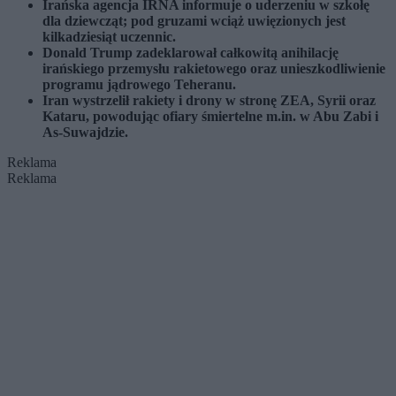
Irańska agencja IRNA informuje o uderzeniu w szkołę
dla dziewcząt; pod gruzami wciąż uwięzionych jest
kilkadziesiąt uczennic.
Donald Trump zadeklarował całkowitą anihilację
irańskiego przemysłu rakietowego oraz unieszkodliwienie
programu jądrowego Teheranu.
Iran wystrzelił rakiety i drony w stronę ZEA, Syrii oraz
Kataru, powodując ofiary śmiertelne m.in. w Abu Zabi i
As-Suwajdzie.
Reklama
Reklama