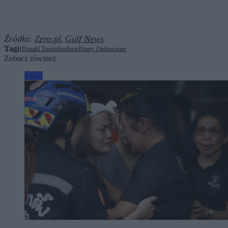
Źródła:
Zero.pl
Gulf News
,
Tagi:
Donald Trump
Iran
Izrael
Stany Zjednoczone
Zobacz również
Świat