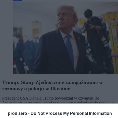
Trump: Stany Zjednoczone zaangażowane w
rozmowy o pokoju w Ukrainie
Prezydent USA Donald Trump powiedział w czwartek, że
Amerykanie są zaangażowani w rozmowy o zakończeniu wojny w
Ukrainie i poinformował, że doszło w nich do postępu. Nie ujawnił
szczegółów. Wyraził też przekonanie, że wojna z Iranem niedługo
prod zero -
Do Not Process My Personal Information
się zakończy.