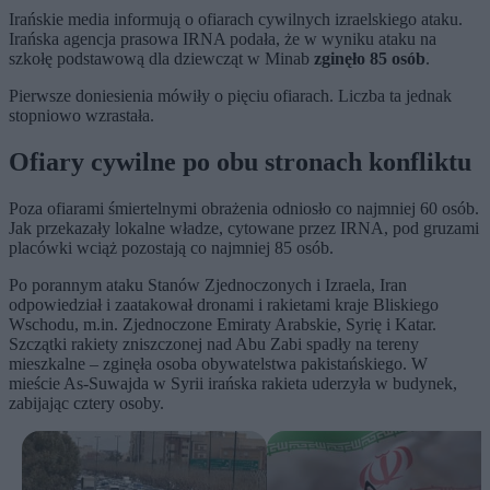
Irańskie media informują o ofiarach cywilnych izraelskiego ataku.
Irańska agencja prasowa IRNA podała, że w wyniku ataku na
szkołę podstawową dla dziewcząt w Minab
zginęło 85 osób
.
Pierwsze doniesienia mówiły o pięciu ofiarach. Liczba ta jednak
stopniowo wzrastała.
Ofiary cywilne po obu stronach konfliktu
Poza ofiarami śmiertelnymi obrażenia odniosło co najmniej 60 osób.
Jak przekazały lokalne władze, cytowane przez IRNA, pod gruzami
placówki wciąż pozostają co najmniej 85 osób.
Po porannym ataku Stanów Zjednoczonych i Izraela, Iran
odpowiedział i zaatakował dronami i rakietami kraje Bliskiego
Wschodu, m.in. Zjednoczone Emiraty Arabskie, Syrię i Katar.
Szczątki rakiety zniszczonej nad Abu Zabi spadły na tereny
mieszkalne – zginęła osoba obywatelstwa pakistańskiego. W
mieście As-Suwajda w Syrii irańska rakieta uderzyła w budynek,
zabijając cztery osoby.