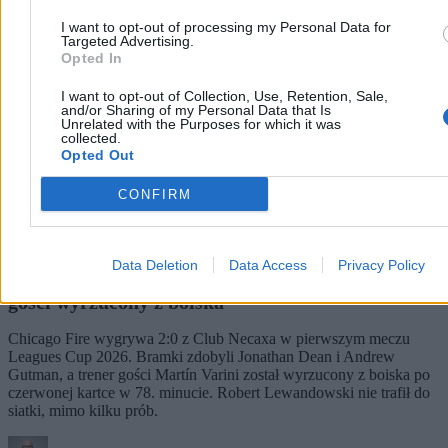
I want to opt-out of processing my Personal Data for
Targeted Advertising.
Opted In
I want to opt-out of Collection, Use, Retention, Sale,
and/or Sharing of my Personal Data that Is
Unrelated with the Purposes for which it was
collected.
Opted Out
CONFIRM
Data Deletion
Data Access
Privacy Policy
Debiut Lewandowskiego w Leagues Cup. Trener
gości wyrzucony z boiska
Chicago Fire wygrywa 2:0 z Club Necaxa w pierwszym meczu
Leagues Cup 2026. Bramki zdobyli Jonathan Dean i Andrew
Gutman, a trener gości Martín Varini został wyrzucony z boiska po
czerwonej kartce w 78. minucie. Robert Lewandowski nie trafił do
siatki, mimo kilku prób.