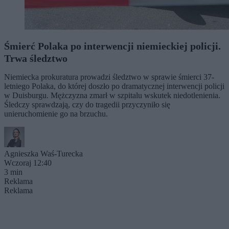
Śmierć Polaka po interwencji niemieckiej policji.
Trwa śledztwo
Niemiecka prokuratura prowadzi śledztwo w sprawie śmierci 37-
letniego Polaka, do której doszło po dramatycznej interwencji policji
w Duisburgu. Mężczyzna zmarł w szpitalu wskutek niedotlenienia.
Śledczy sprawdzają, czy do tragedii przyczyniło się
unieruchomienie go na brzuchu.
Agnieszka Waś-Turecka
Wczoraj 12:40
3 min
Reklama
Reklama