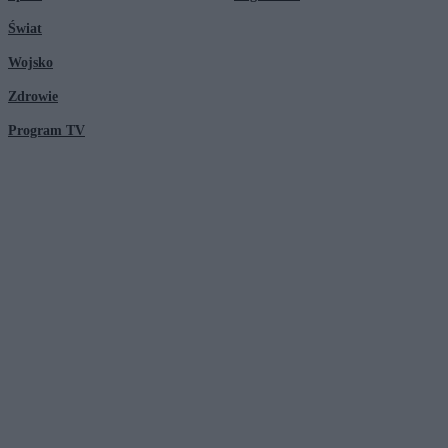
Świat
Wojsko
Zdrowie
Program TV
© 2026 Kanał Zero Spółka Akcyjna