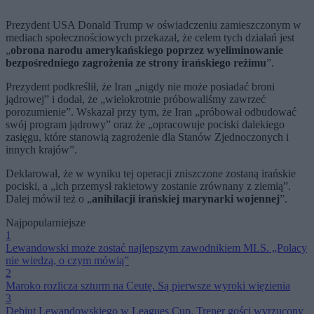
Prezydent USA Donald Trump w oświadczeniu zamieszczonym w
mediach społecznościowych przekazał, że celem tych działań jest
„
obrona narodu amerykańskiego poprzez wyeliminowanie
bezpośredniego zagrożenia ze strony irańskiego reżimu
”.
Prezydent podkreślił, że Iran „nigdy nie może posiadać broni
jądrowej” i dodał, że „wielokrotnie próbowaliśmy zawrzeć
porozumienie”. Wskazał przy tym, że Iran „próbował odbudować
swój program jądrowy” oraz że „opracowuje pociski dalekiego
zasięgu, które stanowią zagrożenie dla Stanów Zjednoczonych i
innych krajów”.
Deklarował, że w wyniku tej operacji zniszczone zostaną irańskie
pociski, a „ich przemysł rakietowy zostanie zrównany z ziemią”.
Dalej mówił też o „
anihilacji irańskiej marynarki wojennej
”.
Najpopularniejsze
1
Lewandowski może zostać najlepszym zawodnikiem MLS. „Polacy
nie wiedzą, o czym mówią”
2
Maroko rozlicza szturm na Ceutę. Są pierwsze wyroki więzienia
3
Debiut Lewandowskiego w Leagues Cup. Trener gości wyrzucony