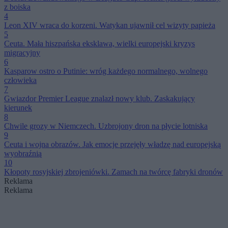
z boiska
4
Leon XIV wraca do korzeni. Watykan ujawnił cel wizyty papieża
5
Ceuta. Mała hiszpańska eksklawa, wielki europejski kryzys
migracyjny
6
Kasparow ostro o Putinie: wróg każdego normalnego, wolnego
człowieka
7
Gwiazdor Premier League znalazł nowy klub. Zaskakujący
kierunek
8
Chwile grozy w Niemczech. Uzbrojony dron na płycie lotniska
9
Ceuta i wojna obrazów. Jak emocje przejęły władzę nad europejską
wyobraźnią
10
Kłopoty rosyjskiej zbrojeniówki. Zamach na twórcę fabryki dronów
Reklama
Reklama