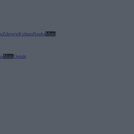
o
Zdrowie
Kultura
Nauka
Moto
ka
Moto
Opinie