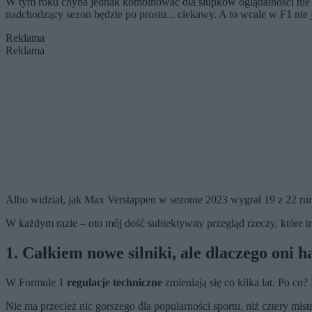
W tym roku chyba jednak kombinować dla słupków oglądalności nie 
nadchodzący sezon będzie po prostu... ciekawy. A to wcale w F1 nie j
Reklama
Reklama
Albo widział, jak Max Verstappen w sezonie 2023 wygrał 19 z 22 run
W każdym razie – oto mój dość subiektywny przegląd rzeczy, które t
1. Całkiem nowe silniki, ale dlaczego oni 
W Formule 1
regulacje techniczne
zmieniają się co kilka lat. Po co
Nie ma przecież nic gorszego dla popularności sportu, niż cztery mis