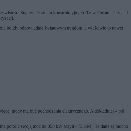
ywistość. Stąd wiele zmian konstrukcyjnych. To w Formule 1 został
ryzacji.
roczne bolidy odpowiadają światowym trendom, a właściwie to nawet
 więcej mocy ma być pochodzenia elektrycznego. A dokładniej – pół
ika ma potroić swoją moc do 350 kW (czyli 475 KM). Te dane są mocno