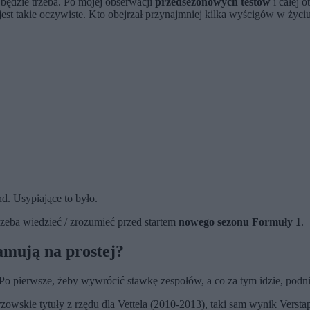
będzie trzeba. Po mojej obserwacji
przedsezonowych testów
i całej 
est takie oczywiste. Kto obejrzał przynajmniej kilka wyścigów w życiu
d. Usypiające to było.
rzeba wiedzieć / zrozumieć przed startem
nowego sezonu Formuły 1
.
hamują na prostej?
? Po pierwsze, żeby wywrócić stawkę zespołów, a co za tym idzie, podn
trzowskie tytuły z rzędu dla Vettela (2010-2013), taki sam wynik Verst