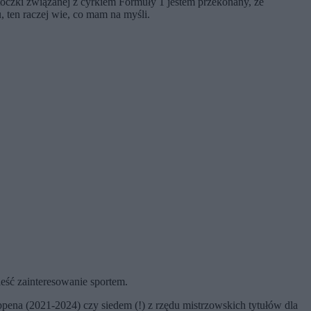
otoczki związanej z cyrkiem Formuły 1 jestem przekonany, że
, ten raczej wie, co mam na myśli.
ieść zainteresowanie sportem.
appena (2021-2024) czy siedem (!) z rzędu mistrzowskich tytułów dla