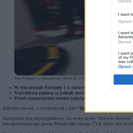
Opted 
I want t
Opted 
I want 
Advertis
Opted 
I want t
of my P
was col
Opted 
Testy Formuły 1 w Bahrajnie (fot. MARCEL VAN DORST / Nur Photo/East News
W tym sezonie Formuły 1 w stawce pojawi się aż 11 zespołó
Największą zmianą są jednak nowe regulacje. Zmiany doty
Przed rozpoczęciem sezonu najwięcej szumu wzbudziły zes
Jeśli ktoś nie wie, o co chodzi mi z tym
"Drive to Survive",
to już t
Nawiązanie jest nieprzypadkowe, bo nowy sezon "Drive to Survive" w
przedpołudniowego pasma Polsatu albo innego TV4. Show jest na t