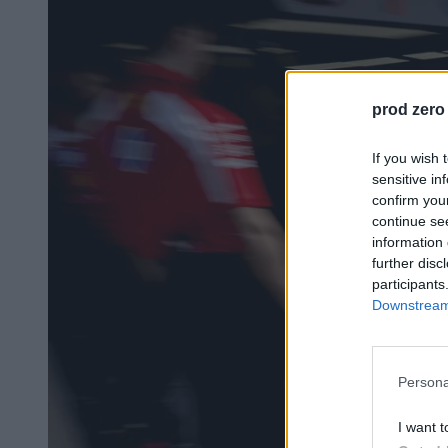
prod zero
If you wish 
sensitive in
confirm you
continue se
information 
further disc
participants
Downstream 
Persona
I want t