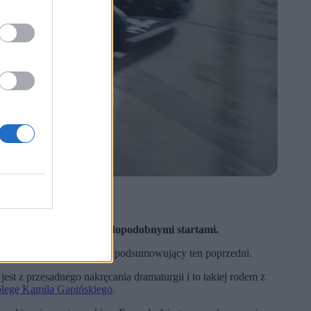
amych bolidów.
 skrzydłem oraz nieprawdopodobnymi startami.
m sezonem Formuły 1
, a podsumowujący ten poprzedni.
st z przesadnego nakręcania dramaturgii i to takiej rodem z
olegę Kamila Gapińskiego
.