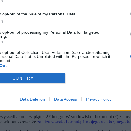
In
o opt-out of the Sale of my Personal Data.
In
to opt-out of processing my Personal Data for Targeted
ing.
In
o opt-out of Collection, Use, Retention, Sale, and/or Sharing
ersonal Data that Is Unrelated with the Purposes for which it
lected.
Out
)
CONFIRM
w, które wystawią 22 bolidy.
czą jednostki napędowej, stosowanego paliwa, a także wyglądu s
poły Mercedesa ze swoim silnikiem oraz Ferrari ze swoim tylnym
Data Deletion
Data Access
Privacy Policy
łumaczę. To
coroczny hit Netflixa
, który jest publikowany przed
nowy
yszedł akurat w piątek 27 lutego. W środowisku dokument (?) znany je
yle widowiskowe, że
zainteresowało Formułą 1 mojego redakcyjnego k