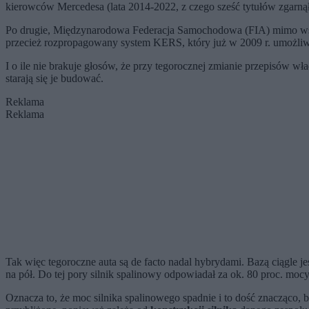
kierowców Mercedesa (lata 2014-2022, z czego sześć tytułów zgarną
Po drugie, Międzynarodowa Federacja Samochodowa (FIA) mimo wszyst
przecież rozpropagowany system KERS, który już w 2009 r. umożli
I o ile nie brakuje głosów, że przy tegorocznej zmianie przepisów w
starają się je budować.
Reklama
Reklama
Tak więc tegoroczne auta są de facto nadal hybrydami. Bazą ciągle je
na pół. Do tej pory silnik spalinowy odpowiadał za ok. 80 proc. moc
Oznacza to, że moc silnika spalinowego spadnie i to dość znacząco,