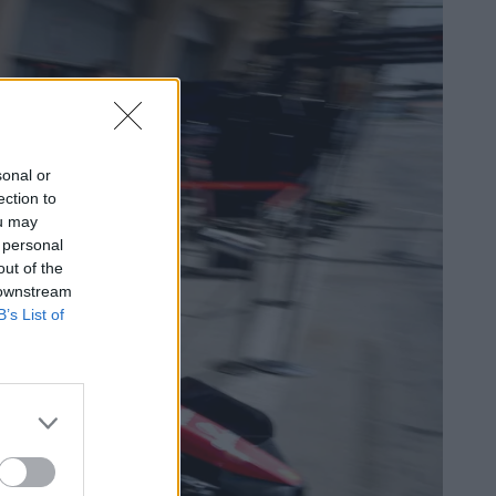
sonal or
ection to
ou may
 personal
out of the
 downstream
B’s List of