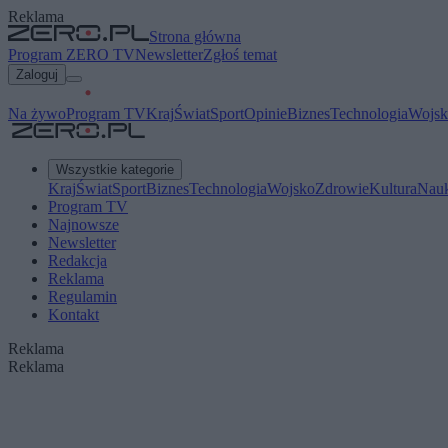
Reklama
Strona główna
Program ZERO TV
Newsletter
Zgłoś temat
Zaloguj
Na żywo
Program TV
Kraj
Świat
Sport
Opinie
Biznes
Technologia
Wojsk
Wszystkie kategorie
Kraj
Świat
Sport
Biznes
Technologia
Wojsko
Zdrowie
Kultura
Nau
Program TV
Najnowsze
Newsletter
Redakcja
Reklama
Regulamin
Kontakt
Reklama
Reklama