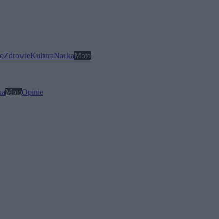
o
Zdrowie
Kultura
Nauka
Moto
ka
Moto
Opinie