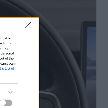
sonal or
ection to
ou may
 personal
out of the
 downstream
B’s List of