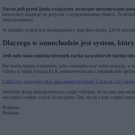
Nawet jeśli przed jazdą wyłączymy awaryjne utrzymywanie pasa
kierownicy znajduje się przycisk o programowalnej funkcji. To dobrz
funkcjonalności.
W dodatku system jest dwustopniowy, stąd dwa skróty: LKW utrzymuj
Dlaczego w samochodzie jest system, któr
Jeśli auto samo zmienia kierunek ruchu na podstawie bardzo ubog
Nie trzeba bujnej wyobraźni, żeby zwizualizować sobie sytuację, 
Gdyby w takiej sytuacji ELK zainterweniowało i utrudniło lub opóź
Chińczycy nazywają takie auta superhybrydami. Czym są i czy mogą
Jedziemy drogą jednojezdniową i nagle widzimy, że na nasz pas ruchu 
wie lepiej i usiłuje wrócić na tor jazdy. Tak, da się z nim wygrać mo
Reklama
Reklama