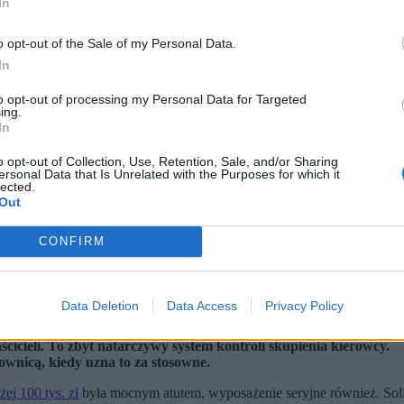
In
o opt-out of the Sale of my Personal Data.
In
to opt-out of processing my Personal Data for Targeted
ing.
In
o opt-out of Collection, Use, Retention, Sale, and/or Sharing
ersonal Data that Is Unrelated with the Purposes for which it
lected.
Out
CONFIRM
elsage.org)
Data Deletion
Data Access
Privacy Policy
L, więc zapisałem się do grupy jego użytkowników.
cieli. To zbyt natarczywy system kontroli skupienia kierowcy.
wnicą, kiedy uzna to za stosowne.
ej 100 tys. zł
była mocnym atutem, wyposażenie seryjne również. Soli