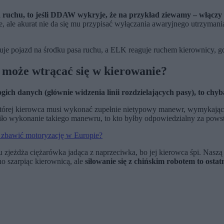
 ruchu, to jeśli DDAW wykryje, że na przykład ziewamy – włączy
e, ale akurat nie da się mu przypisać wyłączania awaryjnego utrzyman
e pojazd na środku pasa ruchu, a ELK reaguje ruchem kierownicy, gd
y może wtrącać się w kierowanie?
ich danych (głównie widzenia linii rozdzielających pasy), to chy
w której kierowca musi wykonać zupełnie nietypowy manewr, wymykaj
niło wykonanie takiego manewru, to kto byłby odpowiedzialny za powst
 zbawić motoryzację w Europie?
zjeżdża ciężarówka jadąca z naprzeciwka, bo jej kierowca śpi. Naszą s
cno szarpiąc kierownicą, ale
siłowanie się z chińskim robotem to ostatn