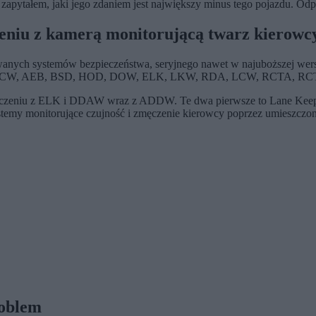
ż zapytałem, jaki jego zdaniem jest największy minus tego pojazdu. O
zeniu z kamerą monitorującą twarz kierowc
anych systemów bezpieczeństwa, seryjnego nawet w najuboższej wers
ACC, LCC, FCW, AEB, BSD, HOD, DOW, ELK, LKW, RDA, LCW, RCTA,
połączeniu z ELK i DDAW wraz z ADDW. Te dwa pierwsze to Lane Keepi
systemy monitorujące czujność i zmęczenie kierowcy poprzez umieszczo
roblem