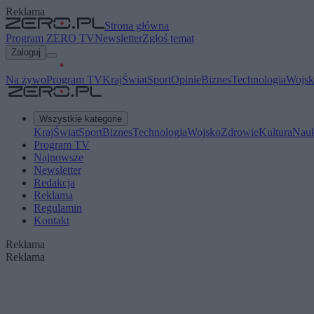
Reklama
Strona główna
Program ZERO TV
Newsletter
Zgłoś temat
Zaloguj
Na żywo
Program TV
Kraj
Świat
Sport
Opinie
Biznes
Technologia
Wojsk
Wszystkie kategorie
Kraj
Świat
Sport
Biznes
Technologia
Wojsko
Zdrowie
Kultura
Nau
Program TV
Najnowsze
Newsletter
Redakcja
Reklama
Regulamin
Kontakt
Reklama
Reklama