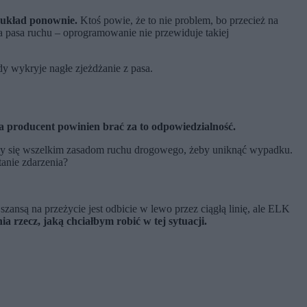
 układ ponownie.
Ktoś powie, że to nie problem, bo przecież na
ia pasa ruchu – oprogramowanie nie przewiduje takiej
y wykryje nagłe zjeżdżanie z pasa.
ba producent powinien brać za to odpowiedzialność.
ący się wszelkim zasadom ruchu drogowego, żeby uniknąć wypadku.
anie zdarzenia?
zansą na przeżycie jest odbicie w lewo przez ciągłą linię, ale ELK
ia rzecz, jaką chciałbym robić w tej sytuacji.