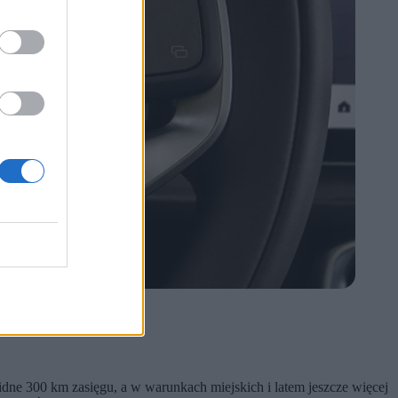
dne 300 km zasięgu, a w warunkach miejskich i latem jeszcze więcej