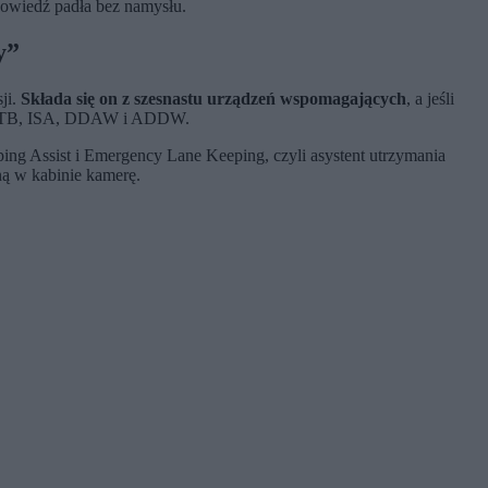
dpowiedź padła bez namysłu.
y”
ji.
Składa się on z szesnastu urządzeń wspomagających
, a jeśli
 RCTB, ISA, DDAW i ADDW.
ng Assist i Emergency Lane Keeping, czyli asystent utrzymania
ną w kabinie kamerę.