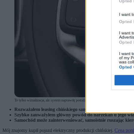
Opted 
I want t
Opted 
I want 
Advertis
Opted 
I want t
of my P
was col
Opted 
To tylko wizualizacja, ale system naprawdę potrafi sprawdzić czy ziewamy. (fot. whe
Rozważałem leasing chińskiego samochodu marki na literę 
Szybko zauważyłem główny powód do narzekań u jego właści
Samochód może zainterweniować, samoistnie ruszając kiero
Mój znajomy kupił pojazd elektryczny produkcji chińskiej.
Cena poniż