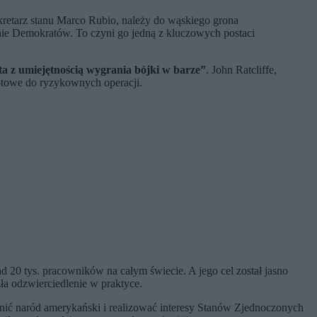
ekretarz stanu Marco Rubio, należy do wąskiego grona
onie Demokratów. To czyni go jedną z kluczowych postaci
ta z umiejętnością wygrania bójki w barze”
. John Ratcliffe,
otowe do ryzykownych operacji.
 20 tys. pracowników na całym świecie. A jego cel został jasno
azła odzwierciedlenie w praktyce.
onić naród amerykański i realizować interesy Stanów Zjednoczonych