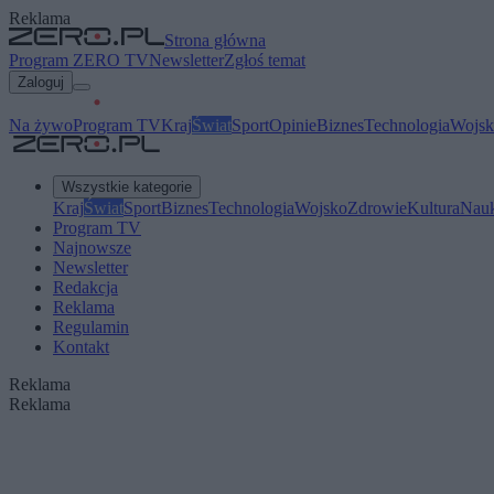
Reklama
Strona główna
Program ZERO TV
Newsletter
Zgłoś temat
Zaloguj
Na żywo
Program TV
Kraj
Świat
Sport
Opinie
Biznes
Technologia
Wojsk
Wszystkie kategorie
Kraj
Świat
Sport
Biznes
Technologia
Wojsko
Zdrowie
Kultura
Nau
Program TV
Najnowsze
Newsletter
Redakcja
Reklama
Regulamin
Kontakt
Reklama
Reklama