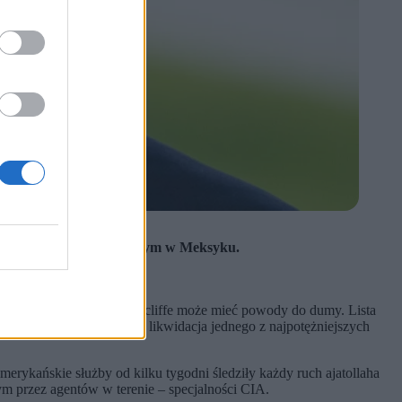
 oraz kartelom narkotykowym w Meksyku.
rukturę.
npinga.
 Dlatego jej szef John Ratcliffe może mieć powody do dumy. Lista
iej floty cieni”, a także likwidacja jednego z najpotężniejszych
merykańskie służby od kilku tygodni śledziły każdy ruch ajatollaha
m przez agentów w terenie – specjalności CIA.