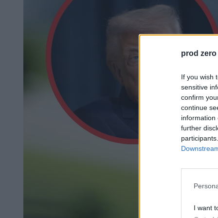
prod zero
If you wish 
sensitive in
confirm you
continue se
information 
further disc
participants
Downstream 
Persona
I want t