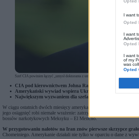
Opted 
I want t
Opted 
I want 
Advertis
Opted 
I want t
of my P
was col
Opted 
Szef CIA powinien łączyć „umysł doktoranta z umiejętnością wygrania bójki w barze”.
CIA pod kierownictwem Johna Ratcliffe’a odegrała kluczo
Amerykański wywiad wspiera Ukrainę na froncie, dostarcza
Największym wyzwaniem dla szefa CIA pozostają Chiny – a
W ciągu ostatnich dwóch miesięcy amerykański wywiad odegrał kluczo
jego osiągnięć robi niemałe wrażenie: zatrzymanie prezydenta Wenezu
bossów narkotykowych Meksyku – El Mencho.
W przygotowaniu nalotów na Iran znów pierwsze skrzypce grało 
Chomeiniego. Amerykanie działali nie tylko w oparciu o dane z wyw