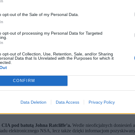
In
o opt-out of the Sale of my Personal Data.
In
to opt-out of processing my Personal Data for Targeted
ing.
In
o opt-out of Collection, Use, Retention, Sale, and/or Sharing
ersonal Data that Is Unrelated with the Purposes for which it
lected.
Out
 (fot. Shutterstock / Shutterstock)
CONFIRM
wą rolę w operacjach przeciw Iranowi, „rosyjskiej flocie cieni”
jąc dane umożliwiające precyzyjne uderzenia w rosyjską infrast
gencja intensyfikuje działania wymierzone w aparat władzy Xi Ji
Data Deletion
Data Access
Privacy Policy
wą rolę w serii operacji, które odbiły się szerokim echem na świecie.
eli, Nicolása Maduro, przechwyt tankowców należących do tzw. „rosyjsk
CIA pod batutą Johna Ratcliffe’a.
Wedle nieoficjalnych doniesień a
iadu elektronicznego NSA, lecz także dzięki informacjom pozyskiwany