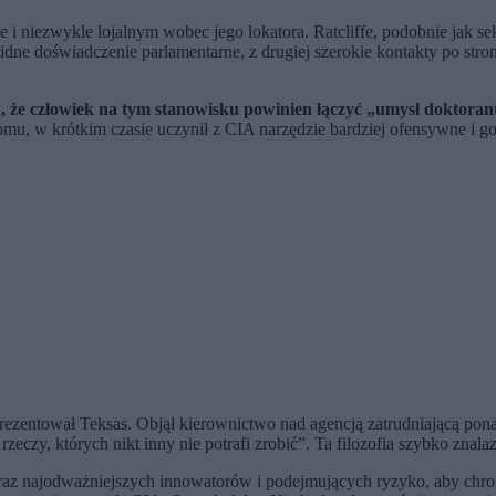
le i niezwykle lojalnym wobec jego lokatora. Ratcliffe, podobnie jak s
lidne doświadczenie parlamentarne, z drugiej szerokie kontakty po str
, że człowiek na tym stanowisku powinien łączyć „umysł doktoran
, w krótkim czasie uczynił z CIA narzędzie bardziej ofensywne i g
rezentował Teksas. Objął kierownictwo nad agencją zatrudniającą ponad
rzeczy, których nikt inny nie potrafi zrobić”. Ta filozofia szybko znal
 oraz najodważniejszych innowatorów i podejmujących ryzyko, aby chr