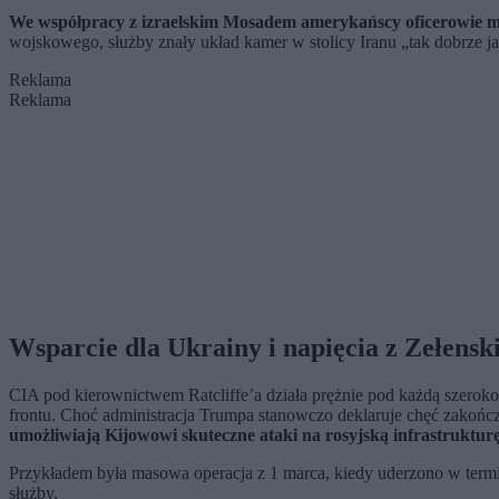
We współpracy z izraelskim Mosadem amerykańscy oficerowie m
wojskowego, służby znały układ kamer w stolicy Iranu „tak dobrze j
Reklama
Reklama
Wsparcie dla Ukrainy i napięcia z Zełens
CIA pod kierownictwem Ratcliffe’a działa prężnie pod każdą szeroko
frontu. Choć administracja Trumpa stanowczo deklaruje chęć zakoń
umożliwiają Kijowowi skuteczne ataki na rosyjską infrastrukturę
Przykładem była masowa operacja z 1 marca, kiedy uderzono w term
służby.