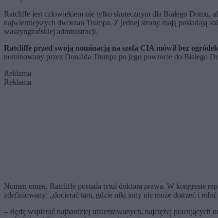
Ratcliffe jest człowiekiem nie tylko skutecznym dla Białego Domu, a
najwierniejszych dworzan Trumpa. Z jednej strony mają posiadają so
waszyngtońskiej administracji.
Ratcliffe przed swoją nominacją na szefa CIA mówił bez ogródek
nominowany przez Donalda Trumpa po jego powrocie do Białego Domu
Reklama
Reklama
Nomen omen, Ratcliffe posiada tytuł doktora prawa. W kongresie rep
zdefiniowany: „docierać tam, gdzie nikt inny nie może dotrzeć i robić 
– Będę wspierać najbardziej utalentowanych, najciężej pracujących