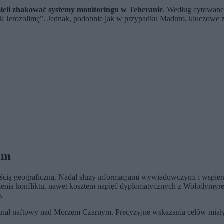
ieli zhakować systemy monitoringu w Teheranie
. Według cytowaneg
ak Jerozolimę”. Jednak, podobnie jak w przypadku Maduro, kluczowe zn
kim
ścią geograficzną. Nadal służy informacjami wywiadowczymi i wspiera w
czenia konfliktu, nawet kosztem napięć dyplomatycznych z Wołodymyr
.
inal naftowy nad Morzem Czarnym. Precyzyjne wskazania celów miały 