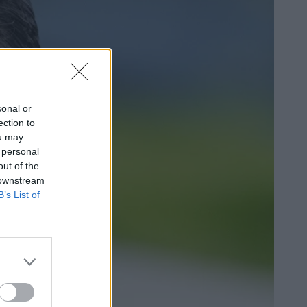
sonal or
ection to
ou may
 personal
out of the
 downstream
B’s List of