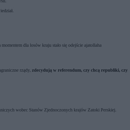
śli.
iedział.
omentem dla losów kraju stało się odejście ajatollaha
zagraniczne rządy,
zdecydują w referendum, czy chcą republiki, czy
szniczych wobec Stanów Zjednoczonych krajów Zatoki Perskiej.