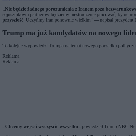
„Nie będzie żadnego porozumienia z Iranem poza bezwarunkową
sojuszników i partnerów będziemy niestrudzenie pracować, by uchron
przyszłość
. Uczyńmy Iran ponownie wielkim” — napisał prezydent
Trump ma już kandydatów na nowego lide
To kolejne wypowiedzi Trumpa na temat nowego porządku polityczne
Reklama
Reklama
-
Chcemy wejść i wyczyścić wszystko
- powiedział Trump NBC New