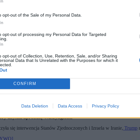
In
o opt-out of the Sale of my Personal Data.
In
to opt-out of processing my Personal Data for Targeted
ing.
In
o opt-out of Collection, Use, Retention, Sale, and/or Sharing
ersonal Data that Is Unrelated with the Purposes for which it
lected.
Out
CONFIRM
Data Deletion
Data Access
Privacy Policy
a żadnego porozumienia poza całkowitym poddaniem się Teheranu.
się silniejszy niż kiedykolwiek wcześniej.
tóry uzyska aprobatę Waszyngtonu
yła się interwencja Stanów Zjednoczonych i Izraela w Iranie,
Trump
n
 ŻYWO]