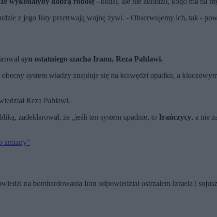
 że wykonałyby dobrą robotę
- dodał, ale nie zdradził, kogo ma na my
dzie z jego listy przetrwają wojnę żywi. - Obserwujemy ich, tak - pow
larował
syn ostatniego szacha Iranu, Reza Pahlawi.
 obecny system władzy znajduje się na krawędzi upadku, a kluczowym m
wiedział Reza Pahlawi.
liką, zadeklarował, że „jeśli ten system upadnie, to
Irańczycy
, a nie 
do zmiany”
owiedzi na bombardowania Iran odpowiedział ostrzałem Izraela i soju