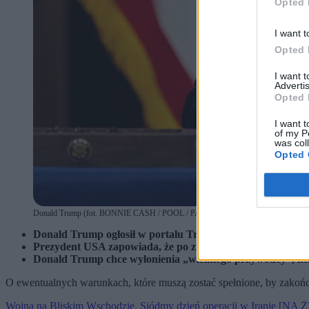
Opted 
I want t
Opted 
I want 
Advertis
Opted 
I want t
of my P
was col
Opted 
Donald Trump (fot. BONNIE CASH / POOL / PAP / EPA)
Donald Trump ogłosił w portalu Truth Social, że nie uzn
Prezydent USA zapowiada, że po zmianie władzy Iran stanie 
Donald Trump chce wyłonienia „wielkiego przywódcy”, k
O ewentualnych warunkach, które muszą zostać spełnione, by zakończ
Wojna na Bliskim Wschodzie. Siódmy dzień operacji w Iranie [NA