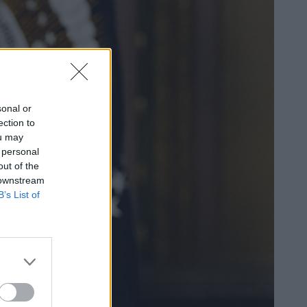
sonal or
ection to
ou may
 personal
out of the
 downstream
B’s List of