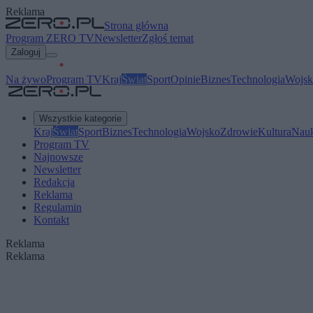
Reklama
Strona główna
Program ZERO TV
Newsletter
Zgłoś temat
Zaloguj
Na żywo
Program TV
Kraj
Świat
Sport
Opinie
Biznes
Technologia
Wojsk
Wszystkie kategorie
Kraj
Świat
Sport
Biznes
Technologia
Wojsko
Zdrowie
Kultura
Nau
Program TV
Najnowsze
Newsletter
Redakcja
Reklama
Regulamin
Kontakt
Reklama
Reklama