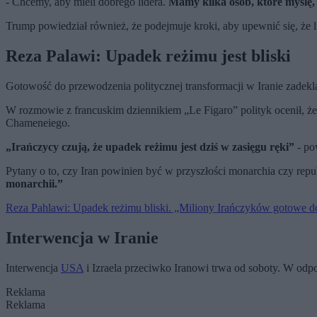
- Chcemy, aby mieli dobrego lidera.
Mamy kilka osób, które myślę,
Trump powiedział również, że podejmuje kroki, aby upewnić się, że lu
Reza Palawi: Upadek reżimu jest bliski
Gotowość do przewodzenia politycznej transformacji w Iranie zadek
W rozmowie z francuskim dziennikiem „Le Figaro” polityk ocenił, że
Chameneiego.
„Irańczycy czują, że upadek reżimu jest dziś w zasięgu ręki”
- po
Pytany o to, czy Iran powinien być w przyszłości monarchia czy repub
monarchii.”
Reza Pahlawi: Upadek reżimu bliski. „Miliony Irańczyków gotowe 
Interwencja w Iranie
Interwencja
USA
i Izraela przeciwko Iranowi trwa od soboty. W odp
Reklama
Reklama