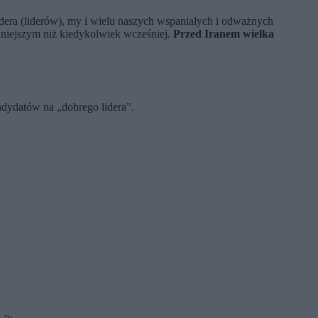
dera (liderów), my i wielu naszych wspaniałych i odważnych
lniejszym niż kiedykolwiek wcześniej.
Przed Iranem wielka
dydatów na „dobrego lidera”.