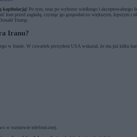
 kapitulacją!
Po tym, oraz po wyborze wielkiego i akceptowalnego li
ić Iran przed zagładą, czyniąc go gospodarczo większym, lepszym i si
 Donald Trump.
ra Iranu?
go w Iranie. W czwartek prezydent USA wskazał, że ma już kilku kan
s w rozmowie telefonicznej.