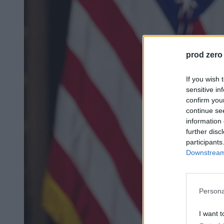
prod zero
If you wish 
sensitive in
confirm you
continue se
information 
further disc
participants
Downstream 
Persona
I want t