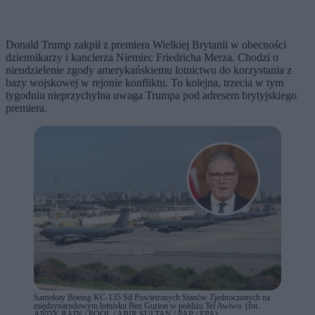
Donald Trump zakpił z premiera Wielkiej Brytanii w obecności
dziennikarzy i kanclerza Niemiec Friedricha Merza. Chodzi o
nieudzielenie zgody amerykańskiemu lotnictwu do korzystania z
bazy wojskowej w rejonie konfliktu. To kolejna, trzecia w tym
tygodniu nieprzychylna uwaga Trumpa pod adresem brytyjskiego
premiera.
Samoloty Boeing KC-135 Sił Powietrznych Stanów Zjednoczonych na
międzynarodowym lotnisku Ben Gurion w pobliżu Tel Awiwu. (fot.
ANDY RAIN / POOL / ABIR SULTAN / PAP / EPA)