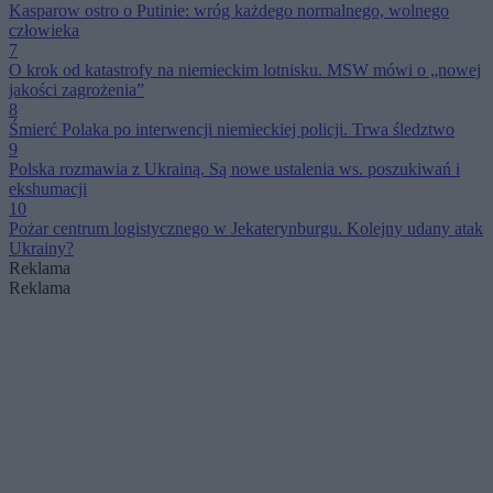
Kasparow ostro o Putinie: wróg każdego normalnego, wolnego
człowieka
7
O krok od katastrofy na niemieckim lotnisku. MSW mówi o „nowej
jakości zagrożenia”
8
Śmierć Polaka po interwencji niemieckiej policji. Trwa śledztwo
9
Polska rozmawia z Ukrainą. Są nowe ustalenia ws. poszukiwań i
ekshumacji
10
Pożar centrum logistycznego w Jekaterynburgu. Kolejny udany atak
Ukrainy?
Reklama
Reklama