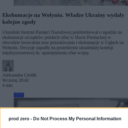
Ekshumacje na Wołyniu. Władze Ukrainy wydały
kolejne zgody
Ukraiński Instytut Pamięci Narodowej poinformował o zgodzie na
ekshumacje szczątków polskich ofiar w Hucie Pieniackiej w
obwodzie lwowskim oraz poszukiwania i ekshumacje w Ugłach na
Wołyniu. Decyzje zapadły na posiedzeniu ukraińskiej komisji
międzyresortowej ds. upamiętnienia ofiar wojny.
Aleksandra Cieślik
Wczoraj 20:42
4 min
Świat
prod zero -
Do Not Process My Personal Information