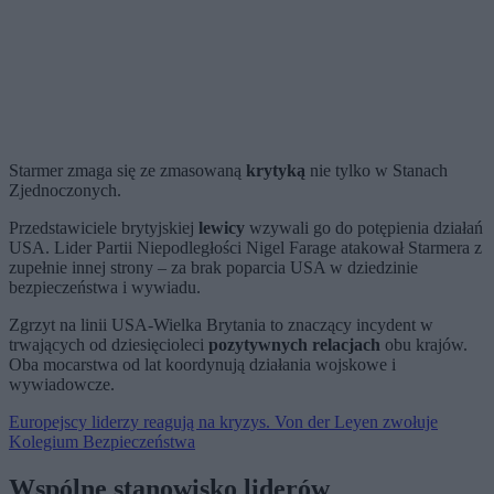
Starmer zmaga się ze zmasowaną
krytyką
nie tylko w Stanach
Zjednoczonych.
Przedstawiciele brytyjskiej
lewicy
wzywali go do potępienia działań
USA. Lider Partii Niepodległości Nigel Farage atakował Starmera z
zupełnie innej strony – za brak poparcia USA w dziedzinie
bezpieczeństwa i wywiadu.
Zgrzyt na linii USA-Wielka Brytania to znaczący incydent w
trwających od dziesięcioleci
pozytywnych relacjach
obu krajów.
Oba mocarstwa od lat koordynują działania wojskowe i
wywiadowcze.
Europejscy liderzy reagują na kryzys. Von der Leyen zwołuje
Kolegium Bezpieczeństwa
Wspólne stanowisko liderów