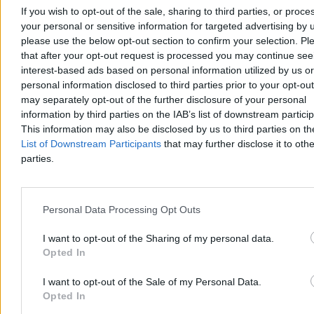
If you wish to opt-out of the sale, sharing to third parties, or proce
your personal or sensitive information for targeted advertising by 
please use the below opt-out section to confirm your selection. Pl
that after your opt-out request is processed you may continue see
interest-based ads based on personal information utilized by us or
personal information disclosed to third parties prior to your opt-ou
may separately opt-out of the further disclosure of your personal
information by third parties on the IAB’s list of downstream partici
This information may also be disclosed by us to third parties on t
Ranking europejskich wywiadów. Polska w
List of Downstream Participants
that may further disclose it to othe
pierwszej dziesiątce
parties.
Wielka Brytania ma najlepszy wywiad w Europie, a Polska znalazła
się na dziewiątym miejscu – wynika z rankingu francuskiego
magazynu „L'Express”. Zestawienie powstało na podstawie ocen 60
Personal Data Processing Opt Outs
ekspertów z 25 krajów. W czołówce znalazły się także Francja,
Holandia i Ukraina.
I want to opt-out of the Sharing of my personal data.
Opted In
I want to opt-out of the Sale of my Personal Data.
Aleksandra Cieślik
Opted In
Wczoraj 20:34
4 min