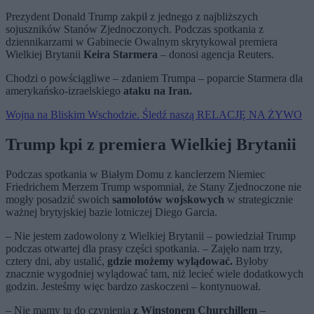
Prezydent Donald Trump zakpił z jednego z najbliższych
sojuszników Stanów Zjednoczonych. Podczas spotkania z
dziennikarzami w Gabinecie Owalnym skrytykował premiera
Wielkiej Brytanii
Keira Starmera
– donosi agencja Reuters.
Chodzi o powściągliwe – zdaniem Trumpa – poparcie Starmera dla
amerykańsko-izraelskiego
ataku na Iran.
Wojna na Bliskim Wschodzie. Śledź naszą RELACJĘ NA ŻYWO
Trump kpi z premiera Wielkiej Brytanii
Podczas spotkania w Białym Domu z kanclerzem Niemiec
Friedrichem Merzem Trump wspomniał, że Stany Zjednoczone nie
mogły posadzić swoich
samolotów wojskowych
w strategicznie
ważnej brytyjskiej bazie lotniczej Diego Garcia.
– Nie jestem zadowolony z Wielkiej Brytanii – powiedział Trump
podczas otwartej dla prasy części spotkania. – Zajęło nam trzy,
cztery dni, aby ustalić,
gdzie możemy wylądować.
Byłoby
znacznie wygodniej wylądować tam, niż lecieć wiele dodatkowych
godzin. Jesteśmy więc bardzo zaskoczeni – kontynuował.
– Nie mamy tu do czynienia
z Winstonem Churchillem
–