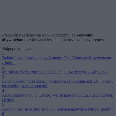
Przywódcy zaapelowali do władz reżimu, by
pozwoliły
obywatelom
decydować o losach kraju bez przemocy i represji.
Najpopularniejsze
1
Debiut Lewandowskiego w Leagues Cup. Trener gości wyrzucony
z boiska
2
Maroko rozlicza szturm na Ceutę. Są pierwsze wyroki więzienia
3
Lewandowski może zostać najlepszym zawodnikiem MLS. „Polacy
nie wiedzą, o czym mówią”
4
Kryzys migracyjny w Ceucie. Wśród migrantów dużo dziewczynek
i dzieci
5
Kłopoty rosyjskiej zbrojeniówki. Zamach na twórcę fabryki dronów
6