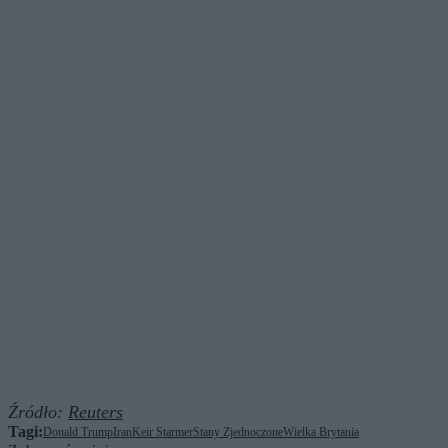
Źródło:
Reuters
Tagi:
Donald Trump
Iran
Keir Starmer
Stany Zjednoczone
Wielka Brytania