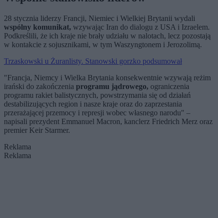
28 stycznia liderzy Francji, Niemiec i Wielkiej Brytanii wydali
wspólny komunikat,
wzywając Iran do dialogu z USA i Izraelem.
Podkreślili, że ich kraje nie brały udziału w nalotach, lecz pozostają
w kontakcie z sojusznikami, w tym Waszyngtonem i Jerozolimą.
Trzaskowski u Żuranlisty. Stanowski gorzko podsumował
"Francja, Niemcy i Wielka Brytania konsekwentnie wzywają reżim
irański do zakończenia
programu jądrowego,
ograniczenia
programu rakiet balistycznych, powstrzymania się od działań
destabilizujących region i nasze kraje oraz do zaprzestania
przerażającej przemocy i represji wobec własnego narodu" –
napisali prezydent Emmanuel Macron, kanclerz Friedrich Merz oraz
premier Keir Starmer.
Reklama
Reklama