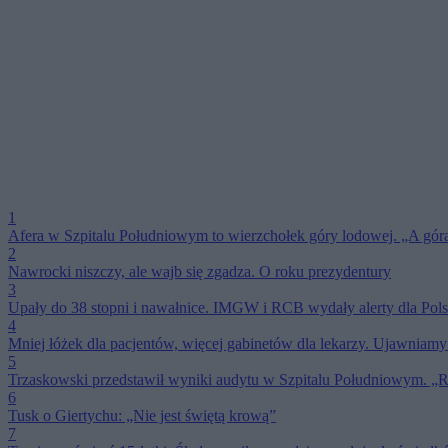
1
Afera w Szpitalu Południowym to wierzchołek góry lodowej. „A gór
2
Nawrocki niszczy, ale wajb się zgadza. O roku prezydentury
3
Upały do 38 stopni i nawałnice. IMGW i RCB wydały alerty dla Pols
4
Mniej łóżek dla pacjentów, więcej gabinetów dla lekarzy. Ujawnia
5
Trzaskowski przedstawił wyniki audytu w Szpitalu Południowym. „
6
Tusk o Giertychu: „Nie jest świętą krową”
7