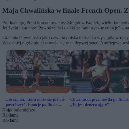
Maja Chwalińska w finale French Open. Zb
Po finale grę Polki komentował też Zbigniew Boniek, wielki fan tenisa
Jej życiu i karierze. Powodzenia i dzięki za fantastyczne emocje” – 
24-letnia Chwalińska jako czwarta polska tenisistka wystąpiła w d
Wcześniej nigdy nie plasowała się w najlepszej setce. Andriejewa w
„To szansa, która może się już nie
Chwalińska przemówiła po finale
powtórzyć”. Emocje po finale
„To jest denerwujące”
Najpopularniejsze
French Open
Reklama
Reklama