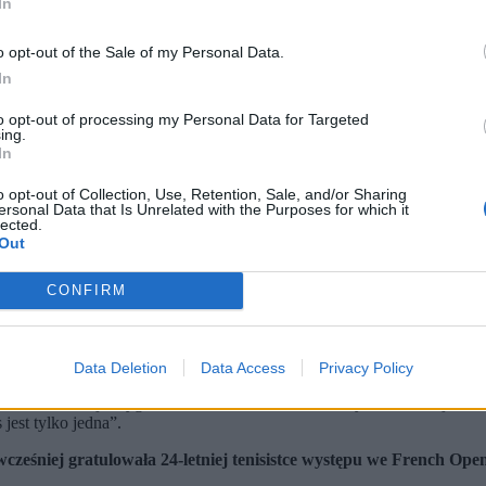
In
o opt-out of the Sale of my Personal Data.
In
to opt-out of processing my Personal Data for Targeted
ing.
In
o opt-out of Collection, Use, Retention, Sale, and/or Sharing
ersonal Data that Is Unrelated with the Purposes for which it
lected.
Out
 rosyjską tenisistką Mirrą Andriejewą 3:6, 2:6 w finale wielko
 nie ostatni. Tym razem się nie udało, ale i tak jesteśmy z Ciebie
Chwalińska jest inspiracją dla młodych sportowców m.in. pod wzglę
CONFIRM
dysław Kosiniak-Kamysz.
Ocenił, że historia Chwalińskiej uczy, iż 
Data Deletion
Data Access
Privacy Policy
reślił, że Maja wygrała „serca kibiców, szacunek rywalek i miejsce w 
jest tylko jedna”.
cześniej gratulowała 24-letniej tenisistce występu we French Ope