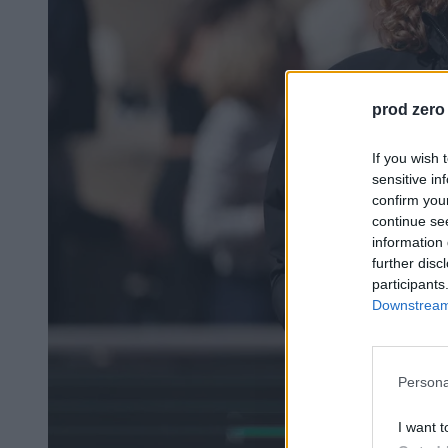
prod zero
If you wish 
sensitive in
confirm you
continue se
information 
further disc
participants
Downstream 
Persona
I want t