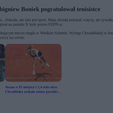
igniew Boniek pogratulował tenisistce
. „Szkoda, ale taki jest sport. Maja chciała pokazać więcej, ale rywalk
napisał na portalu X były prezes PZPN-u.
ecydującym meczu singla w Wielkim Szlemie. Występ Chwalińskiej w fi
skoczy na szóste.
.
Awans o 93 miejsca i 1,4 mln euro.
Chwalińska zyskała mimo porażki w
finale