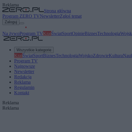
Reklama
Strona główna
Program ZERO TV
Newsletter
Zgłoś temat
Zaloguj
Na żywo
Program TV
Kraj
Świat
Sport
Opinie
Biznes
Technologia
Wojsk
Wszystkie kategorie
Kraj
Świat
Sport
Biznes
Technologia
Wojsko
Zdrowie
Kultura
Nau
Program TV
Najnowsze
Newsletter
Redakcja
Reklama
Regulamin
Kontakt
Reklama
Reklama