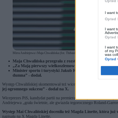
Opted 
I want t
Opted 
I want 
Advertis
Opted 
I want t
of my P
Mirra Andriejewa i Maja Chwalińska (fot. Thibault Camus / East News)
was col
Opted 
Maja Chwalińska przegrała z rozstawioną z numerem ósmym
„Za Mają pierwszy wielkoszlemowy finał. Głęboko wierzę, że
Minister sportu i turystyki Jakub Rutnicki podkreślił, że 
dumna” - dodał.
Występ Chwalińskiej skomentował też wicepremier, szef MON Wła
jej ogromnego sukcesu” - dodał na X.
Wiceprezes PiS, kandydat partii na premiera Przemysław Czarnek podk
Andriejewa „grała świetnie, ale gwiazda tegorocznego Roland-Garros 
Występ Mai Chwalińskiej doceniła też Magda Linette, która już w
napisała na X Magda Linette.