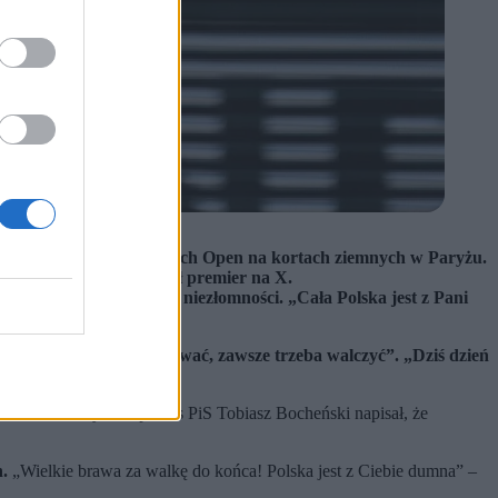
szlemowego turnieju French Open na kortach ziemnych w Paryżu.
 bardzo dumni!” - napisał premier na X.
dem walki, charakteru i niezłomności. „Cała Polska jest z Pani
„nigdy nie można się podawać, zawsze trzeba walczyć”. „Dziś dzień
historii”. Inny wiceprezes PiS Tobiasz Bocheński napisał, że
n.
„Wielkie brawa za walkę do końca! Polska jest z Ciebie dumna” –