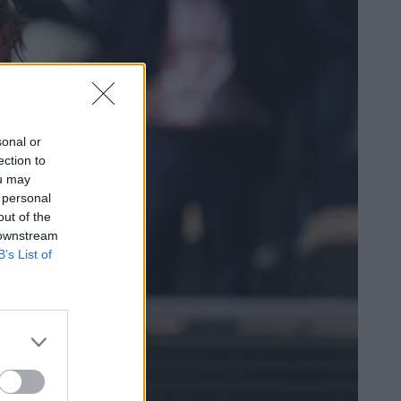
sonal or
ection to
ou may
 personal
out of the
 downstream
B’s List of